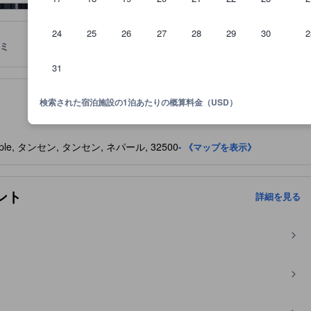
24
25
26
27
28
29
30
2
ミ
ロケーション
宿泊ポリシー
31
の広さなどに基づいています。
検索された宿泊施設の1泊あたりの概算料金（USD）
aya temple, タンセン, タンセン, ネパール, 32500
- 《マップを表示》
ント
詳細を見る