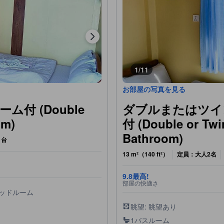
1/11
お部屋の写真を見る
付 (Double
ダブルまたはツイ
om)
付 (Double or Twi
Bathroom)
1台
13 m²（140 ft²）
定員：大人2名
9.8
最高!
部屋の快適さ
ベッドルーム
眺望: 眺望あり
1バスルーム