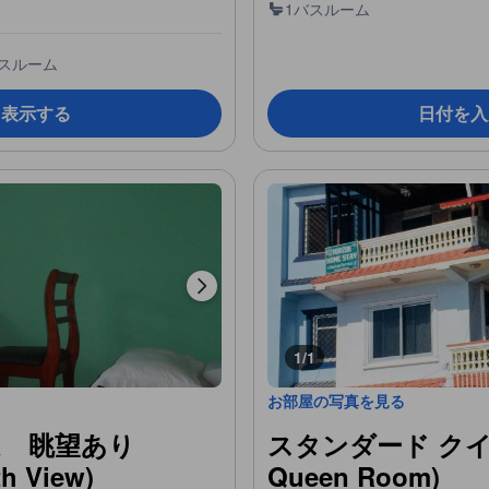
1バスルーム
バスルーム
を表示する
日付を入
1/1
お部屋の写真を見る
ム 眺望あり
スタンダード クイー
h View)
Queen Room)