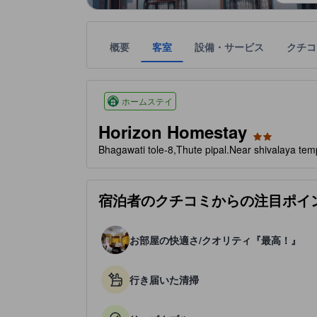
概要
客室
設備・サービス
クチコ
星評価は、設備・サービス、ユーザーの評価、部屋
tooltip
星評価、最高5の内2
ホームステイ
Horizon Homestay
Bhagawati tole-8,Thute pipal.Near shival
宿泊者のクチコミからの注目ポイ
お部屋の快適さ/クオリティ『最高！』
行き届いた清掃