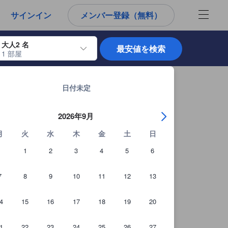
から宿泊選びをされるユーザーにとっても参考となる信頼できる情報源
サインイン
メンバー登録（無料）
大人2 名
最安値を検索
1 部屋
使用して、チェックイン日とチェックアウト日を移動します。エンターキー
タンセンの宿泊施設 全26軒を見る
日付未定
2026年9月
月
火
水
木
金
土
日
1
2
3
4
5
6
7
8
9
10
11
12
13
4
15
16
17
18
19
20
1
22
23
24
25
26
27