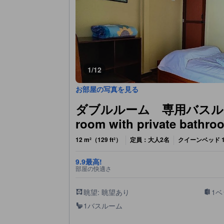
1/12
お部屋の写真を見る
ダブルルーム 専用バスルーム
room with private bathro
12 m²（129 ft²）
定員：大人2名
クイーンベッド 
9.9
最高!
部屋の快適さ
眺望: 眺望あり
1
1バスルーム