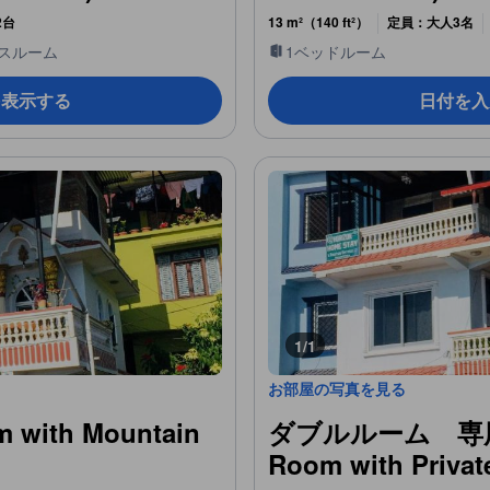
2台
13 m²（140 ft²）
定員：大人3名
バスルーム
1ベッドルーム
を表示する
日付を入
1/1
お部屋の写真を見る
m with Mountain
ダブルルーム 専用バ
Room with Privat