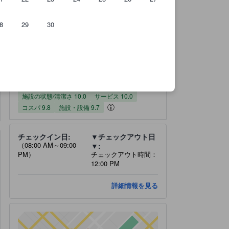
8
29
30
実際に宿泊したユーザーからのクチコミ 180件
施設の状態/清潔さスコア（10点満点）
サービススコア（10点満点）
コスパスコア（10点満点）
施設・設備スコア（10点満点）
ロケーションスコア（10点満点）
宿泊施設のクチコミスコア：9.5 / 10 最高! 180 件の総評
9.5
最高!
全てのクチコミを
読む
180 件の総評
施設の状態/清潔さ
サービス
コスパ
施設・設備
ロケーション
9.8
10.0
9.7
9.4
10.0
施設の状態/清潔さ 10.0
サービス 10.0
コスパ 9.8
施設・設備 9.7
チェックイン日:
▼チェックアウト日
（08:00 AM～09:00
▼:
PM）
チェックアウト時間：
12:00 PM
詳細情報を見る