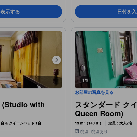
を表示する
日付を入
1/9
お部屋の写真を見る
udio with
スタンダード クイー
Queen Room)
台 & クイーンベッド 1台
13 m²（140 ft²）
定員：大人2名
眺望: 眺望あり