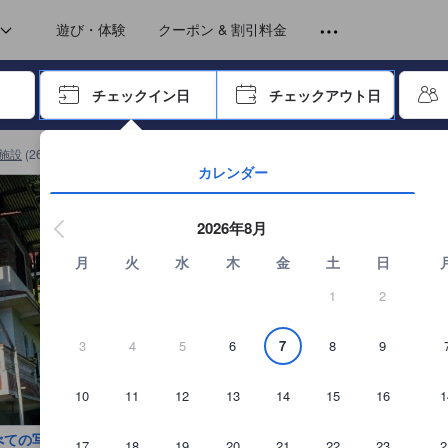
トから提供されています。実際の経験に基づいた内容であるため、これ
e Bathroom)
遊び・体験
クーポン & 割引料金
ーで進み、エンターキーを押して内容を確定して、検索します。
チェックイン日
チェックアウト日
エンターキーを押して日付選択画面の操作を開始します。方向キーを
施設
(
26
)
タンセン 一般ホテル
(
9
)
Horizon Homestayの詳細を見る
カレンダー
2026年8月
月
火
水
木
金
土
日
1
2
3
4
5
6
7
8
9
10
11
12
13
14
15
16
1
べての写真を見る
17
18
19
20
21
22
23
2