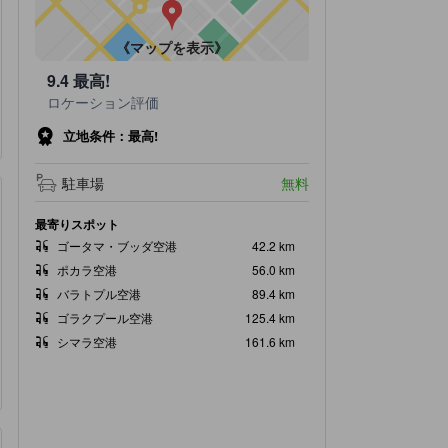
《マップを表示》
9.4
最高!
ロケーション評価
立地条件：最高!
駐車場
無料
最寄りスポット
ゴータマ・ブッダ空港
42.2 km
ポカラ空港
56.0 km
バラトプル空港
89.4 km
ゴラクプール空港
125.4 km
シマラ空港
161.6 km