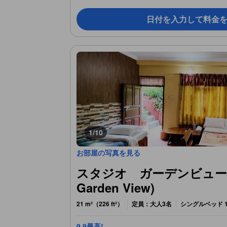
日付を入力して料金
1/10
お部屋の写真を見る
スタジオ ガーデンビュー (St
Garden View)
21 m²（226 ft²）
定員：大人3名
シングルベッド 1
9.9
最高!