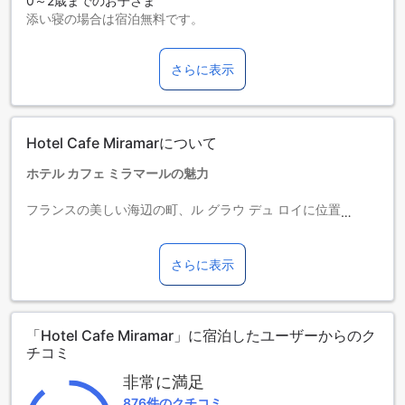
0～2歳までのお子さま
添い寝の場合は宿泊無料です。
エキストラベッドの追加可否は、ルームタイプにより異なり
ます。各ルームタイプ欄の記載をお確かめください。ルーム
さらに表示
タイプの欄にエキストラベッド追加のオプションが提示され
ていない場合は、エキストラベッドの追加はできません。
【ご注意】6部屋以上をご予約の場合は、異なるご予約条件や
追加料金が適用されることがありますのでご了承ください。
Hotel Cafe Miramarについて
ホテル カフェ ミラマールの魅力
フランスの美しい海辺の町、ル グラウ デュ ロイに位置するホ
テル カフェ ミラマールは、快適な滞在を提供する3つ星のホ
テルです。このホテルは、観光やビジネスで訪れるゲストに
とって理想的な拠点であり、心温まるサービスと便利な設備
さらに表示
を備えています。
チェックインは午後3時から可能で、チェックアウトは午前11
時までとなっておりますので、余裕を持ってご滞在をお楽し
「Hotel Cafe Miramar」に宿泊したユーザーからのク
みいただけます。ただし、こちらのホテルではお子様の無料
チコミ
宿泊はご利用いただけませんので、予めご了承ください。追
加料金が発生する場合がありますので、お子様連れの方は事
非常に満足
前にご確認ください。
876件のクチコミ