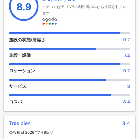
8.9
クチコミはアゴダ®の利用者のみから投稿されてい
ホテル カフェ ミラマールのエンターテインメント施設
ます
ホテル カフェ ミラマールでは、リラックスしたひとときを楽
しむためのエンターテインメント施設が充実しています。ま
ずは、スタイリッシュなバーをご紹介します。ここでは、地
元のワインやカクテルを楽しみながら、友人や家族と共に楽
施設の状態/清潔さ
9.2
しい会話を交わすことができます。落ち着いた雰囲気の中
で、心地よい音楽に包まれながら、特別な夜を演出してくれ
施設・設備
7.2
ることでしょう。
さらに、ゲームルームも完備されており、さまざまなボード
ゲームやビデオゲームを楽しむことができます。この空間
ロケーション
9.2
は、家族や友人との交流を深めるのに最適な場所です。笑い
声が響く中、競い合ったり、協力したりしながら、素晴らし
サービス
8
い思い出を作ることができるでしょう。ホテル カフェ ミラマ
ールで、楽しいエンターテインメントのひとときをお過ごし
ください。
コスパ
8.4
ホテルカフェミラマールのスポーツ施設
Très bien
8.4
ホテルカフェミラマールでは、アクティブな滞在を求めるゲ
ストのために、さまざまなスポーツ施設が整っています。プ
◇投稿日 2026年7月9日◇
ライベートビーチでは、リラックスしながらも、風を感じる