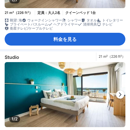
21 m²（226 ft²）
定員：大人2名
クイーンベッド 1台
眺望: 海
ウォークインシャワー
シャワー
タオル
トイレタリー
プライベートバスルーム
ヘアドライヤー
清掃用具
テレビ
衛星テレビ/ケーブルテレビ
料金を見る
Studio
21 m²（226 ft²）
1/2