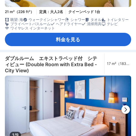
21 m²（226 ft²）
定員：大人2名
クイーンベッド 1台
眺望: 海
ウォークインシャワー
シャワー
タオル
トイレタリー
プライベートバスルーム
ヘアドライヤー
清掃用具
テレビ
ワイヤレス インターネット
料金を見る
ダブルルーム エキストラベッド付 シテ
ィビュー (Double Room with Extra Bed -
17 m²（183
ft²）
City View)
1/9