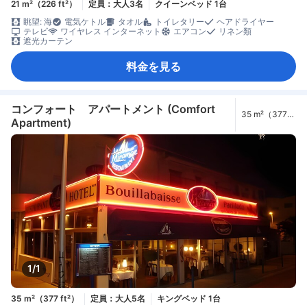
21 m²（226 ft²）
定員：大人3名
クイーンベッド 1台
眺望: 海
電気ケトル
タオル
トイレタリー
ヘアドライヤー
テレビ
ワイヤレス インターネット
エアコン
リネン類
遮光カーテン
料金を見る
コンフォート アパートメント (Comfort
35 m²（377
Apartment)
ft²）
1/1
35 m²（377 ft²）
定員：大人5名
キングベッド 1台