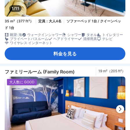
1/11
35 m²（377 ft²）
定員：大人4名
ソファーベッド 1台 / クイーンベッ
ド 1台
眺望: 海
ウォークインシャワー
シャワー
タオル
トイレタリー
プライベートバスルーム
ヘアドライヤー
清掃用具
テレビ
ワイヤレス インターネット
料金を見る
ファミリールーム (Family Room)
19 m²（205 ft²）
大人数に GOOD