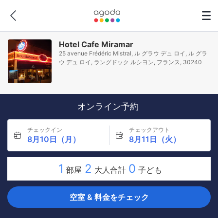
Hotel Cafe Miramar
25 avenue Frédéric Mistral, ル グラウ デュ ロイ, ル グラ
ウ デュ ロイ, ラングドック ルシヨン, フランス, 30240
オンライン予約
チェックイン
チェックアウト
8月10日（月）
8月11日（火）
1
2
0
部屋
大人合計
子ども
空室 & 料金をチェック