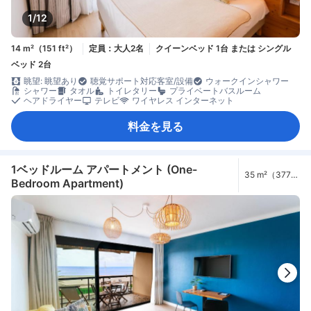
1/12
14 m²（151 ft²）
定員：大人2名
クイーンベッド 1台 または シングル
ベッド 2台
眺望: 眺望あり
聴覚サポート対応客室/設備
ウォークインシャワー
シャワー
タオル
トイレタリー
プライベートバスルーム
ヘアドライヤー
テレビ
ワイヤレス インターネット
料金を見る
1ベッドルーム アパートメント (One-
35 m²（377
Bedroom Apartment)
ft²）