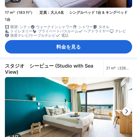
17 m²（183 ft²）
定員：大人4名
シングルベッド 1台 & キングベッド
1台
眺望: シティ
ウォークインシャワー
シャワー
タオル
トイレタリー
プライベートバスルーム
ヘアドライヤー
テレビ
衛星テレビ/ケーブルテレビ
電話
料金を見る
スタジオ シービュー (Studio with Sea
21 m²（226
View)
ft²）
1/7