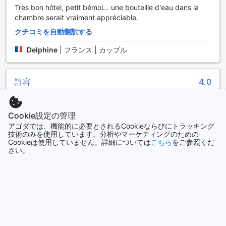
Très bon hôtel, petit bémol... une bouteille d'eau dans la
アクティビティを楽しむことができます。特に、ウィンドサ
chambre serait vraiment appréciable.
ーフィンやシュノーケリングは、透明度の高い海での素晴ら
しい体験を提供し、海の美しさを存分に味わうことができま
クチコミを自動翻訳する
す。
また、釣りやカヌーを楽しむこともでき、自然の中でのひと
Delphine
|
フランス | カップル
ときを満喫できます。さらに、馬に乗って美しい風景を散策
する乗馬体験や、ハイキングトレイルでの冒険もおすすめで
す。ミニゴルフコースでは、家族や友人と楽しい時間を過ご
許容
4.0
すことができ、アクティブな一日を締めくくるのにぴったり
◇投稿日 2021年6月21日◇
です。ホテルカフェミラマールは、スポーツを通じて忘れら
れない思い出を作るための理想的な場所です。
Bonjour chambre petite Balcon tout juste on rentre à deux
Cookie設定の管理
même pas une bouilloire en chambre Personnel très fermés
アゴダでは、機能的に必要とされるCookieならびにトラッキング
ホテル カフェ ミラマーの便利な施設
技術のみを使用しています。分析やマーケティングのための
Petit déjeuner sur plateaux à 12 euros restant à désirer ne
Cookieは使用していません。詳細については
こちら
をご参照くだ
vaut pas son prix du tout Café dégueulasse prêt bien avant
ホテル カフェ ミラマーでは、滞在をより快適にするための多
さい。
arrivé froid Chocolat au lait si on peut appeler sa comme sa
彩な便利施設を提供しています。まず、全客室で無料のWi-Fi
idem arrivé froid . Je ne vous conseille pas l'hôtel bien
が利用できるため、ビジネスやプライベートの両方でインタ
mieux le splendide juste avant
ーネットに簡単にアクセスできます。また、公共エリアでも
Wi-Fiが完備されているため、ロビーやカフェでリラックスし
クチコミを自動翻訳する
ながらも、オンラインでのコミュニケーションを途切れさせ
isabelle
|
フランス | カップル
ることなく楽しむことができます。
さらに、エグゼクティブラウンジへのアクセスも可能で、特