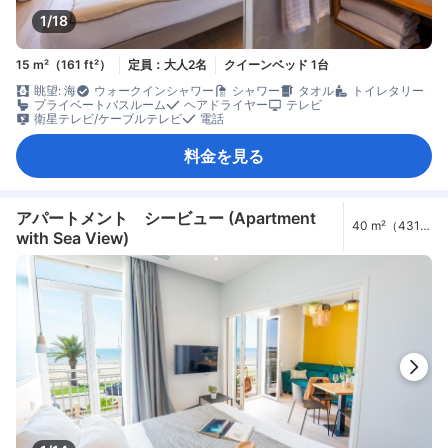
1/18
15 m²（161 ft²）
定員：大人2名
クイーンベッド 1台
眺望: 海
ウォークインシャワー
シャワー
タオル
トイレタリー
プライベートバスルーム
ヘアドライヤー
テレビ
衛星テレビ/ケーブルテレビ
電話
料金を見る
アパートメント シービュー (Apartment
40 m²（431
with Sea View)
ft²）