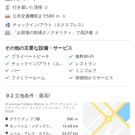
行き届いた清掃
公共交通機関まで580 ｍ
チェックイン/アウト（エクスプレス）
「お部屋の快適さ／クオリティ」で高評価
その他の主要な設備・サービス
プライベートビーチ
無料Wi-Fi
チェックイン/アウト（エク
レストラン
スプレス）
バー
ミニゴルフ
ファミリールーム
荷物預かりサービス
9.2
立地条件：最高!
25 avenue Frédéric Mistral, ル グラウ デュ ロイ, ル
グラウ デュ ロイ, ラングドック ルシヨン, フランス,
30240
グラウ デュ フワ駅
590 ｍ
モンペリエ・メディテラネ空港
15.48 km
ニーム・アレス・カマルグ・ セヴェンヌ空港
34.07 km