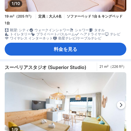
1/10
19 m²（205 ft²）
定員：大人4名
ソファーベッド 1台 & キングベッド
1台
眺望: シティ
ウォークインシャワー
シャワー
タオル
トイレタリー
プライベートバスルーム
ヘアドライヤー
テレビ
ワイヤレス インターネット
衛星テレビ/ケーブルテレビ
料金を見る
スーペリアスタジオ (Superior Studio)
21 m²（226 ft²）
1/9