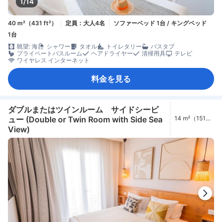
1/14
40 m²（431 ft²）
定員：大人4名
ソファーベッド 1台 / キングベッド
1台
眺望: 海
シャワー
タオル
トイレタリー
バスタブ
プライベートバスルーム
ヘアドライヤー
清掃用具
テレビ
ワイヤレス インターネット
料金を見る
ダブルまたはツインルーム サイドシービ
ュー (Double or Twin Room with Side Sea
14 m²（151
ft²）
View)