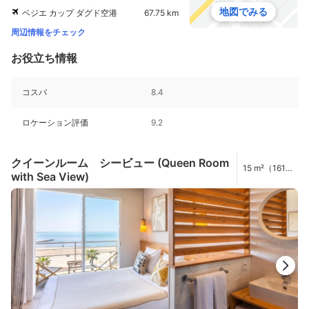
地図でみる
ベジエ カップ ダグド空港
67.75 km
周辺情報をチェック
お役立ち情報
コスパ
8.4
ロケーション評価
9.2
クイーンルーム シービュー (Queen Room
15 m²（161
with Sea View)
ft²）