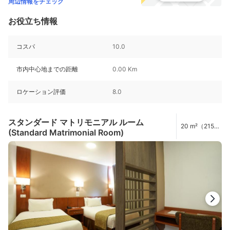
周辺情報をチェック
お役立ち情報
コスパ
10.0
市内中心地までの距離
0.00 Km
ロケーション評価
8.0
スタンダード マトリモニアル ルーム
20 m²（215
(Standard Matrimonial Room)
ft²）