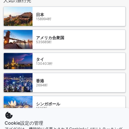
人気の旅行先
タカーをご利用のお客様にも便利です。車をお持ちの方は、
気軽に駐車して観光に出かけることができます。また、レン
日本
タカーサービスもご利用いただけるため、アレキパの美しい
158994軒
景色を自分のペースで楽しむことが可能です。ホテル クリス
マールは、快適な移動手段を提供し、素晴らしい旅行体験を
サポートします。
アメリカ合衆国
535685軒
ホテル クリスマールの客室設備
ホテル クリスマールでは、快適な滞在を実現するために充実
タイ
した客室設備を提供しています。各客室には、リラックスで
130403軒
きる空間を演出するための専用リビングルームが完備されて
おり、ゆったりとした時間をお過ごしいただけます。また、
テレビや衛星放送/CATVが設置されており、さまざまなチャ
香港
ンネルを楽しむことができます。
2694軒
さらに、ミニバーや冷蔵庫も完備されており、冷たい飲み物
や軽食をいつでもお楽しみいただけます。バスルームには高
品質のトイレタリーとタオルが用意されており、快適なバス
シンガポール
タイムをサポートします。これらの設備が整ったホテル クリ
1505軒
スマールで、心地よい滞在をお楽しみください。
Cookie設定の管理
ホテル クリスマールのダイニング施設
もっと見る
アゴダでは、機能的に必要とされるCookieならびにトラッキング