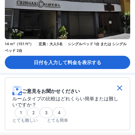
1/1
14 m²（151 ft²）
定員：大人5名
シングルベッド 1台 または シングル
ベッド 2台
日付を入力して料金を表示する
ご意見をお聞かせください
ルームタイプの比較はどれくらい簡単または難し
いですか？
1
2
3
4
とても難しい
とても簡単