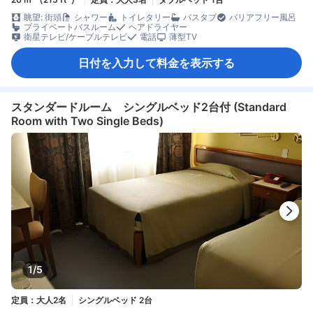
眺望: 街頭
シャワー
トイレタリー
バスタブ
バリアフリー風呂
プライベートバスルーム
ヘアドライヤー
衛星テレビ/ケーブルテレビ
電話
薄型TV
日付を入力して料金を表示する
スタンダードルーム シングルベッド2台付 (Standard
Room with Two Single Beds)
1/5
定員：大人2名
シングルベッド 2台