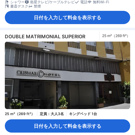
シャワー
衛星テレビ/ケーブルテレビ
電話
無料Wi-Fi
書斎デスク
禁煙
日付を入力して料金を表示する
DOUBLE MATRIMONIAL SUPERIOR
25 m²（269 ft²）
1/1
25 m²（269 ft²）
定員：大人3名
キングベッド 1台
日付を入力して料金を表示する