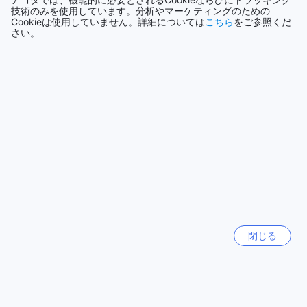
技術のみを使用しています。分析やマーケティングのための
ホテル クリスマールでは、宿泊客に贅沢なダイニング体験を
Cookieは使用していません。詳細については
こちら
をご参照くだ
全て表示
提供しています。館内のカフェでは、選りすぐりのコーヒー
さい。
と共に、ペルーの伝統的なスイーツや軽食を楽しむことがで
きます。落ち着いた雰囲気の中で、友人や家族とくつろぎな
今話題の都市
がら、心温まるひとときを過ごすのに最適な場所です。
さらに、ホテル内のレストランでは、地元の新鮮な食材を使
シドニー
用した多彩な料理を取り揃えており、朝食ビュッフェでは、
オーストラリア
豊富なメニューからお好きなものを選び、朝のエネルギーを
満たすことができます。お部屋でのプライベートな食事を希
済州（チェジュ）
望される方には、ルームサービスもご用意しており、どんな
韓国
時間でもお好きな料理をお楽しみいただけます。毎日のハウ
スキーピングサービスにより、快適な滞在をサポートし、食
事を心ゆくまで堪能できる環境を整えています。
香港
香港
ホテル クリスマールの魅力的な客室オファー
閉じる
チェンマイ
アレキパの中心に位置するホテル クリスマールでは、さまざ
タイ
まなスタイルの客室を提供しており、訪れるゲストに快適な
滞在を約束します。シングルルームは、15平方メートルの広
さを誇り、2つのシングルベッドまたは1つのダブルベッドを
パリ
選ぶことができ、一人旅やビジネスでの滞在に最適です。ス
フランス
タンダードマトリモニアルルームは、ロマンチックなひとと