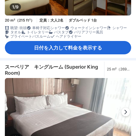
1/9
20 m²（215 ft²）
定員：大人2名
ダブルベッド 1台
眺望: 街頭
車椅子対応シャワー
ウォークインシャワー
シャワー
タオル
トイレタリー
バスタブ
バリアフリー風呂
プライベートバスルーム
ヘアドライヤー
日付を入力して料金を表示する
スーペリア キングルーム (Superior King
25 m²（269
Room)
ft²）