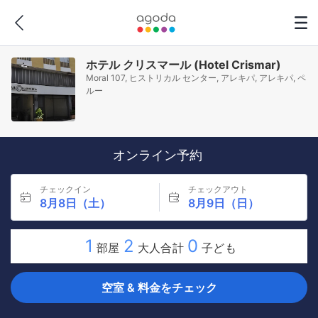
ホテル クリスマール (Hotel Crismar)
Moral 107, ヒストリカル センター, アレキパ, アレキパ, ペ
ルー
オンライン予約
チェックイン
チェックアウト
8月8日（土）
8月9日（日）
1
2
0
部屋
大人合計
子ども
空室 & 料金をチェック