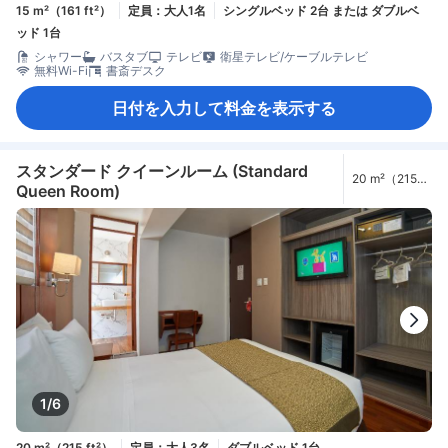
15 m²（161 ft²）
定員：大人1名
シングルベッド 2台 または ダブルベ
ッド 1台
シャワー
バスタブ
テレビ
衛星テレビ/ケーブルテレビ
無料Wi-Fi
書斎デスク
日付を入力して料金を表示する
スタンダード クイーンルーム (Standard
20 m²（215
Queen Room)
ft²）
1/6
20 m²（215 ft²）
定員：大人3名
ダブルベッド 1台