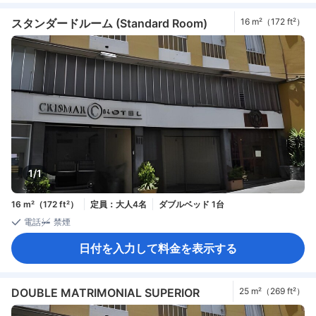
スタンダードルーム (Standard Room)
16 m²（172 ft²）
1/1
16 m²（172 ft²）
定員：大人4名
ダブルベッド 1台
電話
禁煙
日付を入力して料金を表示する
DOUBLE MATRIMONIAL SUPERIOR
25 m²（269 ft²）