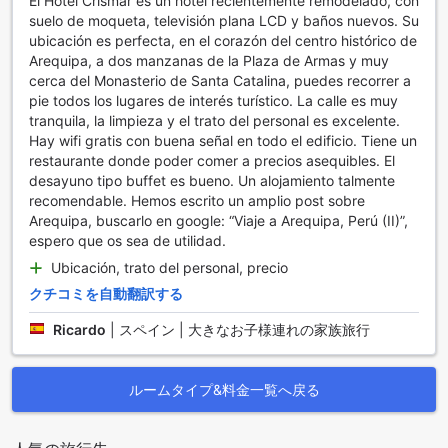
El Hotel Crismar es un hotel recientemente remodelado, con
るために、多彩な便利な施設を提供しています。特に、洗濯
suelo de moqueta, televisión plana LCD y baños nuevos. Su
サービスやドライクリーニングサービスは、長期滞在のお客
ubicación es perfecta, en el corazón del centro histórico de
様にとって非常に便利で、旅行中の衣類のお手入れを簡単に
Arequipa, a dos manzanas de la Plaza de Armas y muy
行うことができます。また、ルームサービスも完備してお
cerca del Monasterio de Santa Catalina, puedes recorrer a
り、客室でリラックスしながら美味しい食事を楽しむことが
pie todos los lugares de interés turístico. La calle es muy
できます。
tranquila, la limpieza y el trato del personal es excelente.
さらに、ホテル内の公共エリアでは無料のWi-Fiが利用可能
Hay wifi gratis con buena señal en todo el edificio. Tiene un
で、全客室でも無料Wi-Fiが提供されていますので、インター
restaurante donde poder comer a precios asequibles. El
ネット接続を気にすることなく、仕事や観光の計画を立てる
desayuno tipo buffet es bueno. Un alojamiento talmente
ことができます。コンシェルジュサービスもあり、観光情報
recomendable. Hemos escrito un amplio post sobre
やレストランの予約など、地元の魅力を最大限に楽しむため
Arequipa, buscarlo en google: “Viaje a Arequipa, Perú (II)”,
のサポートを受けることができます。荷物の保管や日々のハ
espero que os sea de utilidad.
ウスキーピングサービスも充実しており、快適でストレスの
ない滞在を実現します。
Ubicación, trato del personal, precio
クチコミを自動翻訳する
ホテル クリスマールの交通施設
Ricardo
|
スペイン | 大きなお子様連れの家族旅行
ホテル クリスマールでは、ゲストの利便性を最大限に考慮し
た交通施設が整っています。空港からのアクセスもスムーズ
で、空港送迎サービスを提供しており、到着時や出発時にお
ルームタイプ&料金一覧へ戻る
いても安心してご利用いただけます。スタッフが親切にお出
迎えし、快適な移動をサポートします。
さらに、ホテル内には無料の駐車場が完備されており、レン