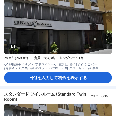
1/1
25 m²（269 ft²）
定員：大人3名
キングベッド 1台
浴槽用手すり
ヘアドライヤー
電話
薄型TV
ミニバー
書斎デスク
長めのベッド（2m以上）
クローゼット
禁煙
日付を入力して料金を表示する
スタンダード ツインルーム (Standard Twin
20 m²（215
Room)
ft²）