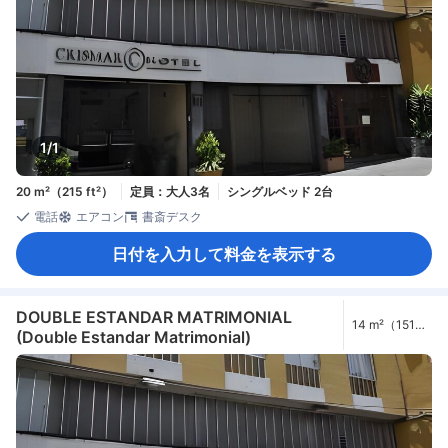
1/1
20 m²（215 ft²）
定員：大人3名
シングルベッド 2台
電話
エアコン
書斎デスク
日付を入力して料金を表示する
DOUBLE ESTANDAR MATRIMONIAL
14 m²（151
(Double Estandar Matrimonial)
ft²）