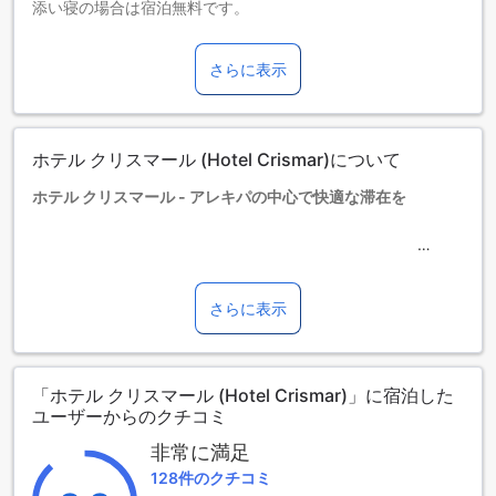
添い寝の場合は宿泊無料です。
エキストラベッドの追加可否は、ルームタイプにより異なり
ます。各ルームタイプ欄の記載をお確かめください。ルーム
さらに表示
タイプの欄にエキストラベッド追加のオプションが提示され
ていない場合は、エキストラベッドの追加はできません。
【ご注意】6部屋以上をご予約の場合は、異なるご予約条件や
追加料金が適用されることがありますのでご了承ください。
ホテル クリスマール (Hotel Crismar)について
ホテル クリスマール - アレキパの中心で快適な滞在を
アレキパの中心に位置するホテル クリスマールは、1968年に
建設され、2011年に改装された3つ星ホテルです。市内中心部
からわずか0キロメートルの距離にあり、観光やビジネスに最
さらに表示
適なロケーションを誇ります。アレキパの美しい街並みを散
策したり、地元の文化を体験するのに便利な立地です。
ホテルには50室の快適な客室があり、すべてのゲストにリラ
「ホテル クリスマール (Hotel Crismar)」に宿泊した
ックスした滞在を提供します。チェックインは午後12時から
ユーザーからのクチコミ
可能で、チェックアウトは午前11時までとなっております。
また、小さなお子様連れの家族にも優しいポリシーを採用し
非常に満足
ており、0歳から4歳までのお子様は無料で宿泊できます。ア
128件のクチコミ
レキパの魅力を存分に楽しみながら、ホテル クリスマールで