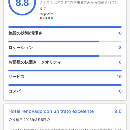
8.8
クチコミはアゴダ®の利用者のみから投稿されてい
特別なひとときをお過ごしください。
ます
ホテル クリスマールのエンターテイメント施設
ホテル クリスマールでは、滞在中のリラクゼーションと楽し
みを提供するために、魅力的なエンターテイメント施設が揃
施設の状態/清潔さ
10
っています。まず、ホテル内のバーは、訪れるゲストにとっ
て特別なひとときを演出します。洗練された雰囲気の中で、
ロケーション
8
地元のペルーの特産品を使用したカクテルや、世界各国のワ
インを楽しむことができます。友人や家族とともにリラック
スしながら、素敵な夜をお過ごしください。
お部屋の快適さ・クオリティ
8
さらに、ホテルではマッサージサービスもご用意していま
す。専門のセラピストによるマッサージは、旅の疲れを癒
サービス
10
し、心身ともにリフレッシュさせてくれることでしょう。ア
レキパの美しい景色を眺めながら、リラックスした時間をお
楽しみいただけます。ホテル クリスマールは、心地よいエン
コスパ
10
ターテイメント施設で、ゲストの皆様に特別な体験を提供い
たします。
Hotel renovado con un trato excelente
9.0
ホテル クリスマールの便利な施設
◇投稿日 2015年3月5日◇
ホテル クリスマールでは、宿泊客の快適な滞在をサポートす