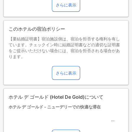
さらに表示
このホテルの宿泊ポリシー
【要結婚証明書】宿泊施設側は、宿泊を拒否する権利を有し
ています。チェックイン時に結婚証明書などの適切な証明書
をご提示いただけない場合には、宿泊を拒否される場合があ
ります。
お子さま&エキストラベッド
0～2歳までのお子さま
さらに表示
添い寝の場合は宿泊無料です。＜ご注意＞ベビーベッドのご
利用には追加料金が発生する場合があります。また、利用可
否は空き状況によります。
3～8歳までのお子さま
ホテル デ ゴールド (Hotel De Gold)について
添い寝の場合は宿泊無料です。
9歳以上の宿泊者は大人とみなされます。
ホテル デ ゴールド - ニューデリーでの快適な滞在
エキストラベッドの追加可否は、ルームタイプにより異なり
ます。各ルームタイプ欄の記載をお確かめください。ルーム
タイプの欄にエキストラベッド追加のオプションが提示され
ニューデリー&NCRの中心部からわずか3.0キロメートルの距
ていない場合は、エキストラベッドの追加はできません。
離に位置するホテル デ ゴールドは、心地よい宿泊体験を提供