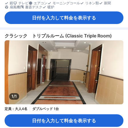
鏡
テレビ
エアコン
モーニングコール
リネン類
新聞
扇風機
書斎デスク
暖炉
日付を入力して料金を表示する
クラシック トリプルルーム (Classic Triple Room)
1/1
定員：大人4名
ダブルベッド 1台
日付を入力して料金を表示する