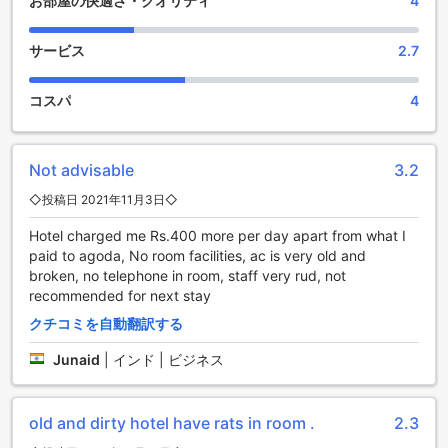
お部屋の快適さ・クオリティ
4
安全面にも配慮されており、セーフティデポジットボックス
を利用することで貴重品を安心して保管できます。公共エリ
アでは無料Wi-Fiが利用でき、全室においても高速インターネ
サービス
2.7
ット接続が可能です。喫煙者の方には指定された喫煙エリア
が用意されており、快適にお過ごしいただけます。暖炉が設
コスパ
4
置された共用スペースでリラックスしながら、心温まるひと
ときをお楽しみください。
ホテル デ ゴールドの交通施設
Not advisable
3.2
◇投稿日 2021年11月3日◇
ホテル デ ゴールドでは、ゲストに快適で便利な交通手段を提
供しています。空港送迎サービスを利用すれば、到着時や出
Hotel charged me Rs.400 more per day apart from what I
発時にストレスなく移動でき、観光やビジネスの予定がスム
paid to agoda, No room facilities, ac is very old and
ーズに進むことでしょう。また、ツアーの手配も行ってお
broken, no telephone in room, staff very rud, not
り、地元の観光名所を効率よく巡ることができます。
recommended for next stay
さらに、ホテル内にはバレットパーキングや自家用車用の駐
クチコミを自動翻訳する
車場も完備されており、駐車場は無料で利用可能です。自分
のペースで移動したい方には、レンタカーサービスやタクシ
Junaid
|
インド | ビジネス
ーサービスもご用意しています。チケットサービスもあり、
観光スポットへのアクセスがより便利になります。ホテル デ
ゴールドは、交通面でもゲストのニーズに応える充実した施
old and dirty hotel have rats in room .
2.3
設を整えています。