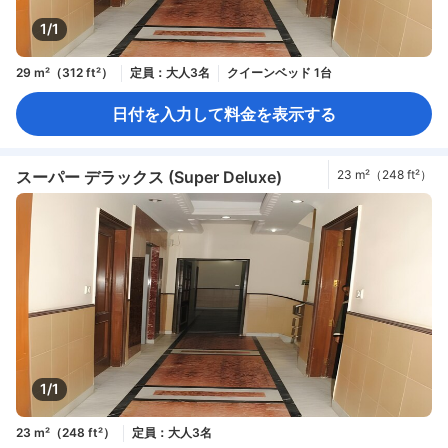
1/1
29 m²（312 ft²）
定員：大人3名
クイーンベッド 1台
日付を入力して料金を表示する
スーパー デラックス (Super Deluxe)
23 m²（248 ft²）
1/1
23 m²（248 ft²）
定員：大人3名