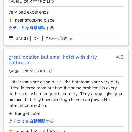
◇投稿日 2014年11月21日◇
ホテル デ ゴールドの客室設備
very bad experience
ホテル デ ゴールドでは、快適な滞在を実現するために、充実
near shopping place
した客室設備を提供しています。エアコン完備の客室は、ど
クチコミを自動翻訳する
の季節でも心地よい温度を保ち、ゆったりとくつろげる空間
を演出します。また、毎日の新聞をお届けし、最新の情報を
praida
|
タイ | グループ旅行者
手に入れながらリラックスした時間をお過ごしいただけま
す。
客室には大型テレビが設置されており、衛星放送やケーブル
great location but small hotel with dirty
4.3
テレビを楽しむことができます。コーヒーやお茶を手軽に楽
bathroom
しめるコーヒーメーカーや、無料のボトルウォーターも完備
されており、いつでもリフレッシュできます。さらに、冷蔵
◇投稿日 2012年12月3日◇
庫があり、お好きな飲み物や軽食をストックすることも可能
Hotel rooms are clean but all the bathrooms are very dirty .
です。清潔なリネンとタオル、そして心地よい暖かさを提供
I tried in three room but had the same problems in every
する暖炉もあり、まるで自宅にいるかのような居心地の良さ
bathroom . All are very old and dirty. They always give you
を感じられます。
excuse that they have shortage have man power.No
Internet connection.
ホテル デ ゴールドのダイニング施設
Budget hotel
ホテル デ ゴールドでは、ゲストの皆様に快適で贅沢なダイニ
クチコミを自動翻訳する
ング体験を提供しています。館内にあるレストランでは、イ
ンド料理をはじめとする多彩なメニューが楽しめ、地元の食
piyush
|
インド | ビジネス