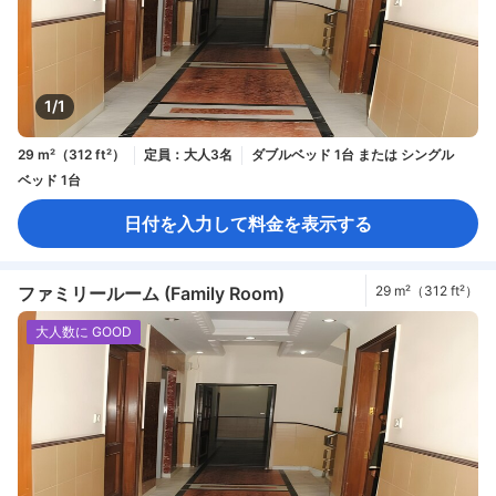
1/1
29 m²（312 ft²）
定員：大人3名
ダブルベッド 1台 または シングル
ベッド 1台
日付を入力して料金を表示する
ファミリールーム (Family Room)
29 m²（312 ft²）
大人数に GOOD