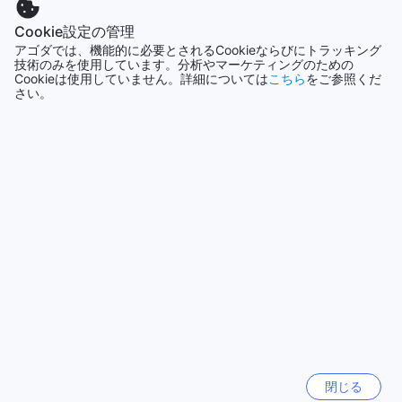
沢な滞在を求める方に最適です。これらの客室はそれぞれ異
なる魅力を持ち、訪れる人々に特別な体験を提供します。
シンガポール
Cookie設定の管理
アゴダでこれらの客室を予約することで、最適な価格での宿
1501軒
アゴダでは、機能的に必要とされるCookieならびにトラッキング
泊が可能となり、手間いらずのスムーズな予約体験をお楽し
技術のみを使用しています。分析やマーケティングのための
みいただけます。お得な料金と簡単な手続きで、ホテル デ ゴ
Cookieは使用していません。詳細については
こちら
をご参照くだ
ールドでの滞在を思う存分お楽しみください。
さい。
もっと見る
カロルバグ：ニューデリーの活気あふれるショッピングエリ
全て表示
ア
カロルバグは、ニューデリーの中心に位置する賑やかなショ
今話題の都市
ッピングエリアで、地元の人々や観光客に愛されるスポット
です。このエリアは、カラフルな市場やショップが立ち並
シンガポール
び、ファッション、アクセサリー、手工芸品、さらにはスト
シンガポール
リートフードまで多彩な選択肢が揃っています。特に、カロ
ルバグの市場では、インドの伝統的な衣装やジュエリーを手
済州（チェジュ）
に入れることができ、訪れる人々にとって忘れられないショ
韓国
ッピング体験を提供しています。
また、カロルバグは、独特の文化と活気に満ちた雰囲気が魅
力です。市場を歩きながら、地元の人々との交流や、様々な
香港
香りや音が織りなす活気ある街の雰囲気を楽しむことができ
香港
ます。特に、夕方になると、屋台が立ち並び、スパイシーな
閉じる
インド料理や甘いデザートを味わうことができ、訪れる人々