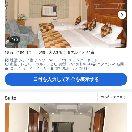
1/5
18 m²（194 ft²）
定員：大人3名
ダブルベッド 1台
眺望: シティ
シャワー
ワイヤレス インターネット
衛星テレビ/ケーブルテレビ
薄型TV
無料Wi-Fi
エアコン
新聞
コーヒー/ティーメーカー
飲料水ボトル（無料）
日付を入力して料金を表示する
Suite
29 m²（312 ft²）