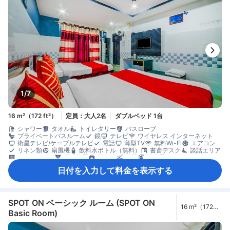
1/7
16 m²（172 ft²）
定員：大人2名
ダブルベッド 1台
シャワー
タオル
トイレタリー
バスローブ
プライベートバスルーム
鏡
テレビ
ワイヤレス インターネット
衛星テレビ/ケーブルテレビ
電話
薄型TV
無料Wi-Fi
エアコン
リネン類
扇風機
飲料水ボトル（無料）
書斎デスク
談話エリア
クローゼット
煙感知器
救急箱
禁煙
消火器
日付を入力して料金を表示する
SPOT ON ベーシック ルーム (SPOT ON
16 m²（172
Basic Room)
ft²）