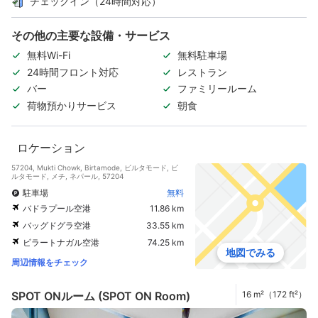
チェックイン（24時間対応）
その他の主要な設備・サービス
無料Wi-Fi
無料駐車場
24時間フロント対応
レストラン
バー
ファミリールーム
荷物預かりサービス
朝食
ロケーション
57204, Mukti Chowk, Birtamode, ビルタモード, ビ
ルタモード, メチ, ネパール, 57204
駐車場
無料
バドラプール空港
11.86 km
バッグドグラ空港
33.55 km
ビラートナガル空港
74.25 km
地図でみる
周辺情報をチェック
SPOT ONルーム (SPOT ON Room)
16 m²（172 ft²）