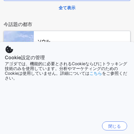
で、快適なインターネット環境をお楽しみいただけます。毎
全て表示
日のハウスキーピングやランドリーサービスも充実してお
り、長期滞在や忙しい旅行者に最適です。 また、迅速なチェ
ックイン・チェックアウトを可能にするエクスプレスサービ
今話題の都市
スや、荷物の一時預かりも行っており、観光やビジネスのス
ケジュールに合わせて柔軟に対応します。客室サービスも利
用でき、部屋でのくつろぎ時間をさらに充実させることがで
ソウル
きます。これらの設備が、皆さまの滞在をより便利で快適な
韓国
ものにします。
Cookie設定の管理
アゴダでは、機能的に必要とされるCookieならびにトラッキング
便利な交通施設と駐車場のご案内
済州（チェジュ）
技術のみを使用しています。分析やマーケティングのための
韓国
Cookieは使用していません。詳細については
こちら
をご参照くだ
スポット オン 482 ホテル コイヌールは、快適な滞在をサポ
さい。
ートする充実した交通施設を備えています。敷地内には無料
パタヤ
のオンサイト駐車場が完備されており、自己駐車も可能です
タイ
ので、車でのアクセスもスムーズです。長期滞在や観光の際
に便利な駐車スペースをお楽しみください。
札幌
快適な滞在を約束する充実の客室設備
日本
スポット オン 482 ホテル コイヌールの客室は、快適さと便
閉じる
パリ
利さを兼ね備えた充実の設備を誇ります。エアコン完備によ
フランス