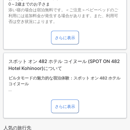
0～2歳までのお子さま
添い寝の場合は宿泊無料です。＜ご注意＞ベビーベッドのご
利用には追加料金が発生する場合があります。また、利用可
否は空き状況によります。
3～5歳までのお子さま
添い寝の場合は宿泊無料です。
さらに表示
6歳以上の宿泊者は大人とみなされます。
エキストラベッドの追加可否は、ルームタイプにより異なり
ます。各ルームタイプ欄の記載をお確かめください。ルーム
タイプの欄にエキストラベッド追加のオプションが提示され
スポット オン 482 ホテル コイヌール (SPOT ON 482
ていない場合は、エキストラベッドの追加はできません。
【ご注意】6部屋以上をご予約の場合は、異なるご予約条件や
Hotel Kohinoor)について
追加料金が適用されることがありますのでご了承ください。
ビルタモードの魅力的な宿泊体験：スポット オン 482 ホテル
コイヌール
スポット オン 482 ホテル コイヌールは、ネパールの美しい
ビルタモードに位置するお手頃な2つ星ホテルです。快適な滞
さらに表示
在をお約束するこのホテルは、チェックインは午後12時15分
から可能で、チェックアウトは午前11時15分までとなってお
り、ゆったりとした時間を過ごすことができます。家族連れ
にも優しいポリシーを採用しており、3歳から5歳までの子供
人気の旅行先