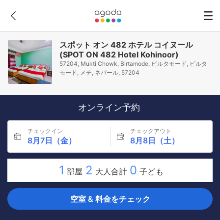
スポット オン 482 ホテル コイヌール
(SPOT ON 482 Hotel Kohinoor)
57204, Mukti Chowk, Birtamode, ビルタモード, ビルタ
モード, メチ, ネパール, 57204
オンライン予約
チェックイン
チェックアウト
8月7日（金）
8月8日（土）
1
2
0
部屋
大人合計
子ども
空室 & 料金をチェック