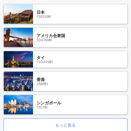
は無料で宿泊できるため、安心してご家族での旅行をお楽し
みいただけます。
日本
159155軒
スポット オン 482 ホテル コイヌールのエンターテインメント
施設
スポット オン 482 ホテル コイヌールでは、快適な滞在を彩
アメリカ合衆国
534169軒
る多彩なエンターテインメント施設をご用意しています。ホ
テルのバーは、リラックスした雰囲気の中で地元のドリンク
や国際的なカクテルを楽しめる場所です。友人や新しい出会
タイ
いとともに、素敵なひとときをお過ごしいただけます。 さら
130409軒
に、共用ラウンジやテレビエリアも充実しており、滞在中の
ひとときをゆったりと過ごすことができます。広々とした空
間では、他のゲストと交流したり、テレビを見ながらリラッ
香港
クスしたりと、自由にお楽しみいただけます。これらの施設
2688軒
は、居心地の良さと交流の場を提供し、思い出に残る滞在を
サポートします。
シンガポール
便利な設備で快適な滞在をサポート
1501軒
スポット オン 482 ホテル コイヌールは、ゲストの皆さまに
快適な滞在を提供するため、多彩な便利な設備を完備してい
もっと見る
ます。無料Wi-Fiは全客室だけでなく公共エリアでも利用可能