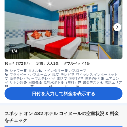
1/4
16 m²（172 ft²）
定員：大人2名
ダブルベッド 1台
シャワー
タオル
トイレタリー
バスローブ
プライベートバスルーム
鏡
テレビ
ワイヤレス インターネット
衛星テレビ/ケーブルテレビ
電話
薄型TV
無料Wi-Fi
エアコン
リネン類
扇風機
飲料水ボトル（無料）
書斎デスク
談話エリア
クローゼット
煙感知器
救急箱
禁煙
消火器
日付を入力して料金を表示する
スポット オン 482 ホテル コイヌールの空室状況 & 料金
をチェック