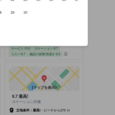
8
29
30
のです。
実際に宿泊したユーザーからのクチコミ 6件
サービススコア（10点満点）
ロケーションスコア（10点満点）
コスパスコア（10点満点）
施設の状態/清潔さスコア（10点満点）
施設・設備スコア（10点満点）
宿泊施設のクチコミスコア：9.6 / 10 最高! 6 件の総評
9.6
最高!
全てのクチコミを
読む
6 件の総評
サービス
ロケーション
コスパ
施設の状態/清潔さ
施設・設備
9.7
10.0
9.3
9.7
9.3
サービス 10.0
ロケーション 9.7
コスパ 9.7
施設の状態/清潔さ 9.3
徒歩圏内に48箇所のスポットがあります！
tooltip
徒歩に関するさらなる詳細：
《マップを表示》
9.7
最高!
ロケーション評価
立地条件：最高!
-
ビーチから270 ｍ