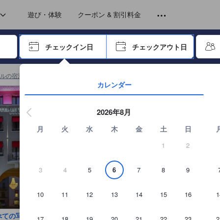
トから提供されています。実際の経験に基づいた内容であるため、これ
w)
w)
遊び・体験
クーポン & 割引料金
ーで進み、エンターキーを押して内容を確定して、検索します。
チェックイン日
チェックアウト日
エンターキーを押して日付選択画面の操作を開始します。方向キーを
ルの宿泊施設
(
1,136
)
Hôtel Restaurant le Touringの詳細を見る
カレンダー
2026年8月
月
火
水
木
金
土
日
1
2
3
4
5
6
7
8
9
10
11
12
13
14
15
16
1
べての写真を見る
17
18
19
20
21
22
23
2