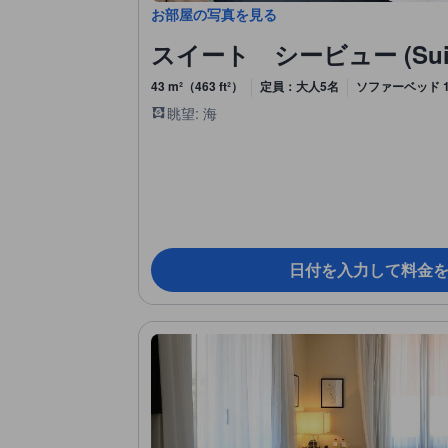
お部屋の写真を見る
スイート シービュー (Suite w
43 m²（463 ft²）
定員：大人5名
ソファーベッド 1
眺望: 海
日付を入力して料金