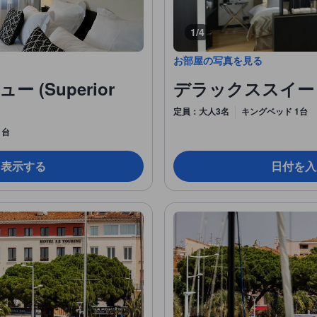
1/4
お部屋の写真を見る
(Superior
デラックススイート (D
定員：大人3名
キングベッド 1台
1台
を表示する
日付を入