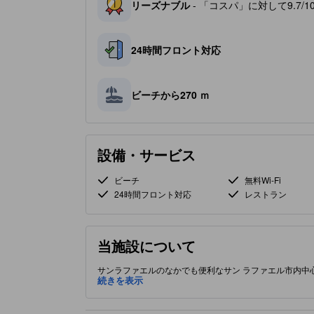
リーズナブル
- 「コスパ」に対して9.7/
24時間フロント対応
ビーチから270 ｍ
設備・サービス
ビーチ
無料Wi-Fi
24時間フロント対応
レストラン
当施設について
サンラファエルのなかでも便利なサン ラファエル市内中心
施設には、ご滞在の質と満足感を向上させるための設備
続きを表示