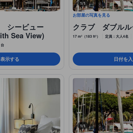
1/1
お部屋の写真を見る
 シービュー
クラブ ダブルルーム (
ith Sea View)
17 m²（183 ft²）
定員：大人4名
1台
を表示する
日付を入
1/1