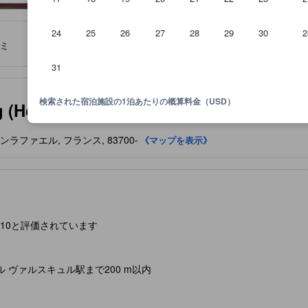
24
25
26
27
28
29
30
2
ミ
ロケーション
宿泊ポリシー
31
泊施設に備わっていると予想される快適さや客室設備のレベルを示すも
検索された宿泊施設の1泊あたりの概算料金（USD）
 (Hotel Restaurant le Touring)
 サンラファエル, フランス, 83700
- 《マップを表示》
3/10と評価されています
ル ヴァルスキュル駅まで200 m以内