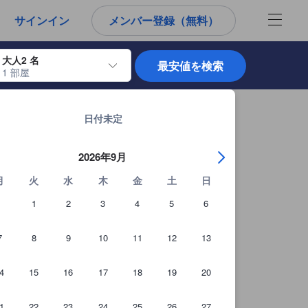
から宿泊選びをされるユーザーにとっても参考となる信頼できる情報源
サインイン
メンバー登録（無料）
大人2 名
最安値を検索
1 部屋
使用して、チェックイン日とチェックアウト日を移動します。エンターキー
サンラファエルの宿泊施設 全1,136軒を見る
日付未定
2026年9月
月
火
水
木
金
土
日
1
2
3
4
5
6
7
8
9
10
11
12
13
4
15
16
17
18
19
20
1
22
23
24
25
26
27