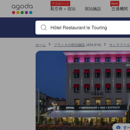
アゴダに掲載されているクチコミは実際に予約をし、宿泊を終えたゲス
tooltip
tooltip
tooltip
tooltip
tooltip
tooltip
tooltip
tooltip
tooltip
tooltip
tooltip
tooltip
tooltip
tooltip
tooltip
tooltip
デラックススイート シービュー (Deluxe Suite with Sea View)
眺望: 海
デラックスルーム シービュー (Deluxe Room with Sea View)
眺望: 海
スイート シービュー (Suite with Sea View)
眺望: 海
スーペリア ダブルルーム シービュー (Superior Double Room with Sea Vie
眺望: 海
スーペリアルーム シービュー (Superior Room with Sea View)
デラックススイート (Deluxe Suite)
スーペリア ダブルルーム シービュー (Superior Double Room with Sea Vie
クラブ ダブルルーム (Club Double Room)
クラブ ダブルルーム (Club Double Room)
眺望: シティ
スイート (Suite)
詳細を見る
サービススコア 10点満点中10点 サンラファエルにおける高スコア
ロケーションスコア 10点満点中9.7点 サンラファエルにおける高スコア
コスパスコア 10点満点中9.7点 サンラファエルにおける高スコア
施設の状態/清潔さスコア 10点満点中9.3点 サンラファエルにおける高スコア
施設・設備スコア 10点満点中9.3点 サンラファエルにおける高スコア
アゴダパック
New!
航空券 + 宿泊
宿泊施設
交通機関
宿泊施設名やキーワードを入力し、矢印キーやタブキ
ホーム
フランスの宿泊施設
(
454,916
)
サンラファエ
す