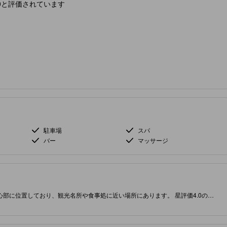
10と評価されています
駐車場
スパ
バー
マッサージ
部に位置しており、観光名所や食事処に近い場所にあります。 星評価4.0の当
が満載です。