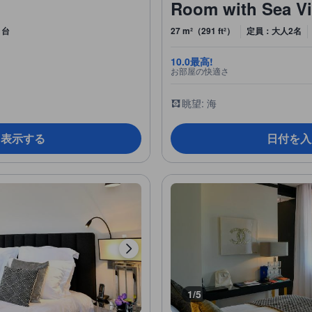
Room with Sea V
1台
27 m²（291 ft²）
定員：大人2名
10.0
最高!
お部屋の快適さ
眺望: 海
を表示する
日付を入
1/5