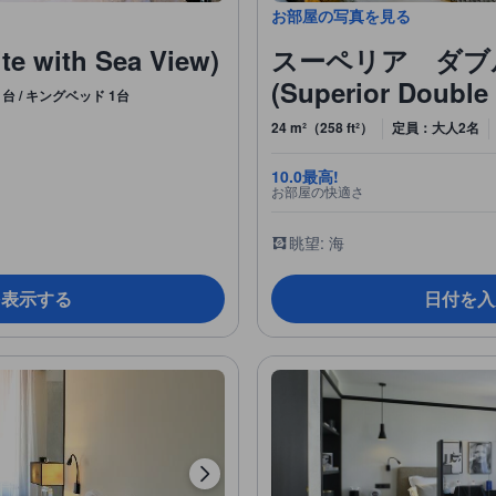
お部屋の写真を見る
ith Sea View)
スーペリア ダブ
(Superior Double
台 / キングベッド 1台
24 m²（258 ft²）
定員：大人2名
10.0
最高!
お部屋の快適さ
眺望: 海
を表示する
日付を入