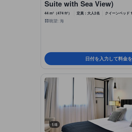
Suite with Sea View)
44 m²（474 ft²）
定員：大人2名
クイーンベッド 
眺望: 海
日付を入力して料金
1/8