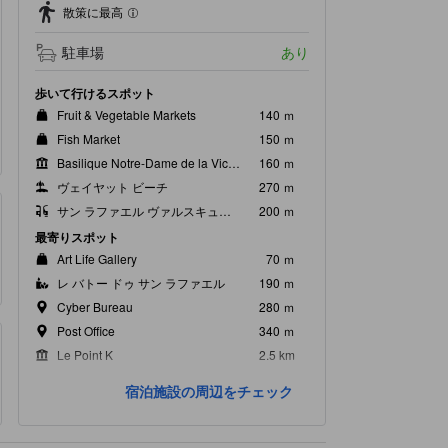
散策に最高
駐車場
あり
歩いて行けるスポット
Fruit & Vegetable Markets
140 ｍ
Fish Market
150 ｍ
Basilique Notre-Dame de la Victoire
160 ｍ
ヴェイヤット ビーチ
270 ｍ
サン ラファエル ヴァルスキュル駅
200 ｍ
最寄りスポット
Art Life Gallery
70 ｍ
レ バトー ドゥ サン ラファエル
190 ｍ
Cyber Bureau
280 ｍ
Post Office
340 ｍ
Le Point K
2.5 km
宿泊施設の周辺をチェック