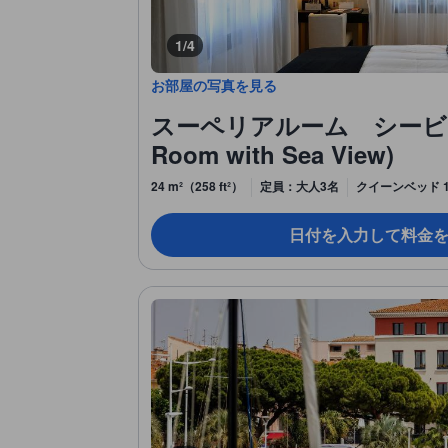
1/4
お部屋の写真を見る
スーペリアルーム シービュー 
Room with Sea View)
24 m²（258 ft²）
定員：大人3名
クイーンベッド 
日付を入力して料金