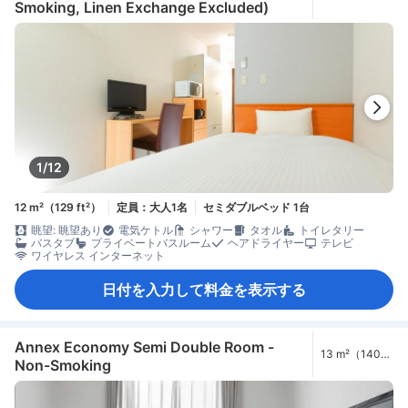
Smoking, Linen Exchange Excluded)
1/12
12 m²（129 ft²）
定員：大人1名
セミダブルベッド 1台
眺望: 眺望あり
電気ケトル
シャワー
タオル
トイレタリー
バスタブ
プライベートバスルーム
ヘアドライヤー
テレビ
ワイヤレス インターネット
日付を入力して料金を表示する
Annex Economy Semi Double Room -
13 m²（140
Non-Smoking
ft²）