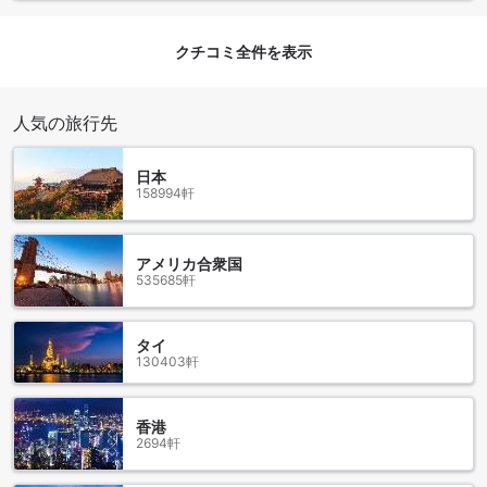
ームは、喫煙と禁煙の選択肢があり、同じく12平方メートル
の広さを持ち、手軽にご利用いただけます。また、アネック
クチコミ全件を表示
スツインルームもご用意しており、2つのシングルベッドが設
置された快適な空間で、友人や家族との滞在にもぴったりで
す。
人気の旅行先
さらに、スタンダードダブルルームは、13平方メートルの広
さで、ゆったりとしたダブルベッドを完備しております。ス
ーペリアツインルームやデラックスタワービューのツインル
日本
ームは、より広々とした空間を提供し、特別なひとときを演
158994軒
出します。アゴダでこれらの客室を予約することで、最適な
料金でスムーズかつストレスのない宿泊体験をお楽しみいた
だけます。お得な料金で、理想の客室を見つけて、東京での
アメリカ合衆国
滞在を特別なものにしてください。
535685軒
江東の魅力を満喫するホテルマイステイズ亀戸
タイ
ホテルマイステイズ亀戸は、東京の江東地区に位置し、魅力
130403軒
的な観光スポットや便利な施設が数多くあります。周辺に
は、歴史的な名所や現代的なエンターテイメント施設が点在
香港
しており、訪れる人々を魅了しています。
2694軒
ホテルから数分の距離にある亀戸天神社は、江戸時代から続
く歴史ある神社で、美しい庭園や風情ある建物が特徴です。