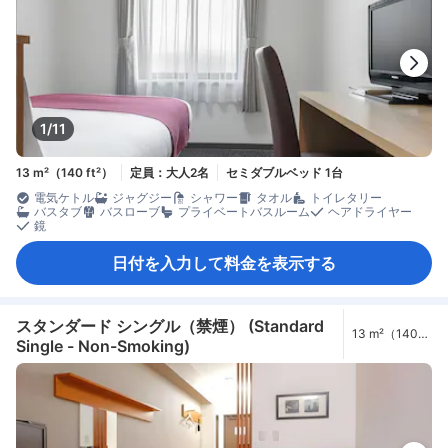
1/11
13 m²（140 ft²）
定員：大人2名
セミダブルベッド 1台
電気ケトル
ジャグジー
シャワー
タオル
トイレタリー
バスタブ
バスローブ
プライベートバスルーム
ヘアドライヤー
鏡
日付を入力して料金を表示する
スタンダード シングル（禁煙） (Standard
13 m²（140
Single - Non-Smoking)
ft²）