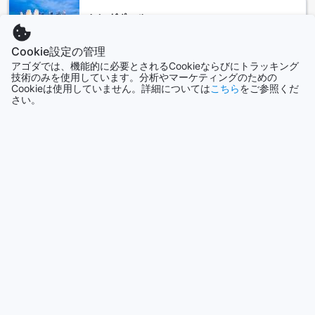
また、東京ディズニーランドへのアクセスも良く、ホテルか
シンガポール
らわずか30分で到着することができます。
1505軒
さらに、ホテルの周辺には多くのレストランやショッピング
モールがあり、地元の食文化や最新のファッショントレンド
Cookie設定の管理
を楽しむことができます。江東地区は、伝統と現代が融合し
アゴダでは、機能的に必要とされるCookieならびにトラッキング
もっと見る
た魅力的なエリアであり、ホテルマイステイズ亀戸はその中
技術のみを使用しています。分析やマーケティングのための
心に位置しています。
Cookieは使用していません。詳細については
こちら
をご参照くだ
全て表示
さい。
ホテルマイステイズ亀戸へのアクセス
今話題の都市
ホテルマイステイズ亀戸は、東京都江東区に位置しており、
東京近郊の空港からのアクセスも便利です。最寄りの空港は
ジョグジャカルタ
羽田空港と成田空港です。
インドネシア
羽田空港からホテルマイステイズ亀戸へは、空港からリムジ
ンバスやタクシーを利用することができます。リムジンバス
は羽田空港第1ターミナルや第2ターミナルから出ており、亀
戸駅まで直行しています。亀戸駅からホテルまでは徒歩で約
ソウル
韓国
10分程度です。
成田空港からホテルマイステイズ亀戸へのアクセスには、成
田エクスプレスや電車、リムジンバスなどがあります。成田
エクスプレスは成田空港から東京駅まで直通で結んでおり、
ハノイ
東京駅から亀戸駅までは電車で約20分程度です。また、成田
ベトナム
空港から直接ホテルまで行くリムジンバスも運行していま