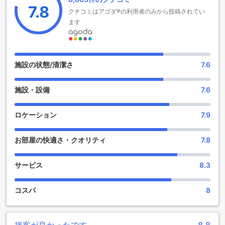
ズ亀戸
7.8
エキストラベッドの追加可否は、ルームタイプにより異なり
クチコミはアゴダ®の利用者のみから投稿されてい
ます。各ルームタイプ欄の記載をお確かめください。ルーム
ホテルマイステイズ亀戸では、お客様がリラックスとエンタ
ます
タイプの欄にエキストラベッド追加のオプションが提示され
ーテイメントを満喫できるさまざまな施設を提供していま
ていない場合は、エキストラベッドの追加はできません。
す。まずは、マッサージ施設がお待ちしております。疲れた
【ご注意】6部屋以上をご予約の場合は、異なるご予約条件や
体を癒すために、プロのマッサージ師が技術と知識を駆使し
追加料金が適用されることがありますのでご了承ください。
てお客様を癒やしてくれます。心地よい音楽と香りに包まれ
施設の状態/清潔さ
7.6
ながら、日常のストレスを忘れ、至福のひとときを過ごすこ
とができます。
施設・設備
7.6
さらに、ホテル内にはエンターテイメント施設も充実してい
ます。屋内プールでは、水中でのリフレッシュや泳ぎを楽し
むことができます。また、フィットネスセンターでは最新の
ロケーション
7.9
トレーニング機器を備え、健康を維持するためのトレーニン
グに励むことができます。さらに、カラオケルームでは友人
お部屋の快適さ・クオリティ
7.8
や家族と一緒に歌いながら楽しい時間を過ごすことができま
す。
ホテルマイステイズ亀戸では、お客様のリラックスとエンタ
サービス
8.3
ーテイメントを最優先に考え、心地よい滞在を提供していま
す。マッサージやプール、フィットネスセンター、カラオケ
コスパ
8
など、充実した施設で心身ともにリフレッシュしてくださ
い。
便利な施設が揃ったホテルマイステイズ亀戸