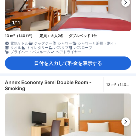
1/11
13 m²（140 ft²）
定員：大人2名
ダブルベッド 1台
電気ケトル
ジャグジー
シャワー
シャワーと浴槽（別々）
タオル
トイレタリー
バスタブ
バスローブ
プライベートバスルーム
ヘアドライヤー
日付を入力して料金を表示する
Annex Economy Semi Double Room -
13 m²（140
Smoking
ft²）