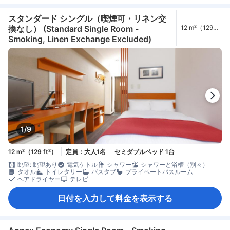
スタンダード シングル（喫煙可・リネン交
換なし） (Standard Single Room -
12 m²（129
ft²）
Smoking, Linen Exchange Excluded)
1/9
12 m²（129 ft²）
定員：大人1名
セミダブルベッド 1台
眺望: 眺望あり
電気ケトル
シャワー
シャワーと浴槽（別々）
タオル
トイレタリー
バスタブ
プライベートバスルーム
ヘアドライヤー
テレビ
日付を入力して料金を表示する