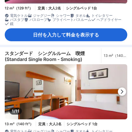
12 m²（129 ft²）
定員：大人2名
シングルベッド 1台
電気ケトル
ジャグジー
シャワー
タオル
トイレタリー
バスタブ
バスローブ
プライベートバスルーム
ヘアドライヤー
鏡
日付を入力して料金を表示する
スタンダード シングルルーム 喫煙
13 m²（140
(Standard Single Room - Smoking)
ft²）
1/11
13 m²（140 ft²）
定員：大人2名
シングルベッド 1台
電気ケトル
ジャグジー
シャワー
タオル
トイレタリー