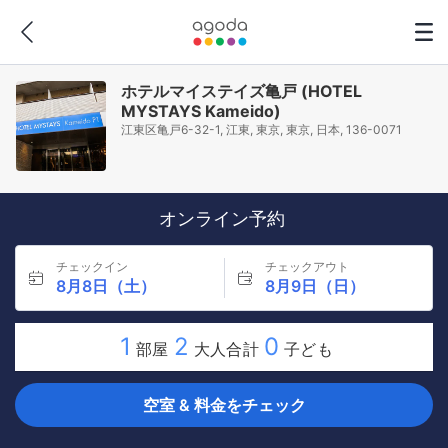
ホテルマイステイズ亀戸 (HOTEL
MYSTAYS Kameido)
江東区亀戸6-32-1, 江東, 東京, 東京, 日本, 136-0071
オンライン予約
チェックイン
チェックアウト
8月8日（土）
8月9日（日）
1
2
0
部屋
大人合計
子ども
空室 & 料金をチェック