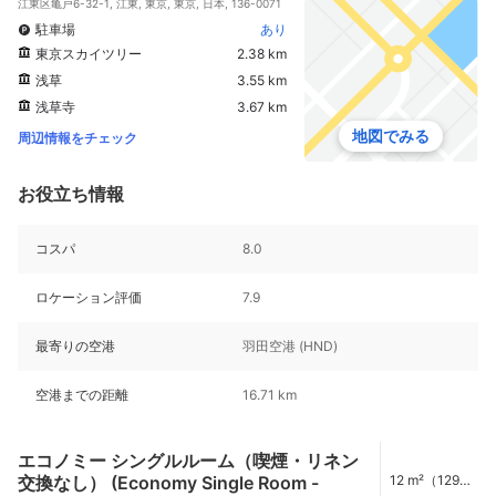
江東区亀戸6-32-1, 江東, 東京, 東京, 日本, 136-0071
駐車場
あり
東京スカイツリー
2.38 km
浅草
3.55 km
浅草寺
3.67 km
地図でみる
周辺情報をチェック
お役立ち情報
コスパ
8.0
ロケーション評価
7.9
最寄りの空港
羽田空港 (HND)
空港までの距離
16.71 km
エコノミー シングルルーム（喫煙・リネン
交換なし） (Economy Single Room -
12 m²（129
ft²）