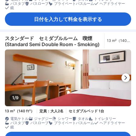
バスタブ
バスローブ
プライベートバスルーム
ヘアドライヤー
鏡
日付を入力して料金を表示する
スタンダード セミダブルルーム 喫煙
13 m²（140
(Standard Semi Double Room - Smoking)
ft²）
1/9
13 m²（140 ft²）
定員：大人2名
セミダブルベッド 1台
電気ケトル
ジャグジー
シャワー
タオル
トイレタリー
バスタブ
バスローブ
プライベートバスルーム
ヘアドライヤー
鏡