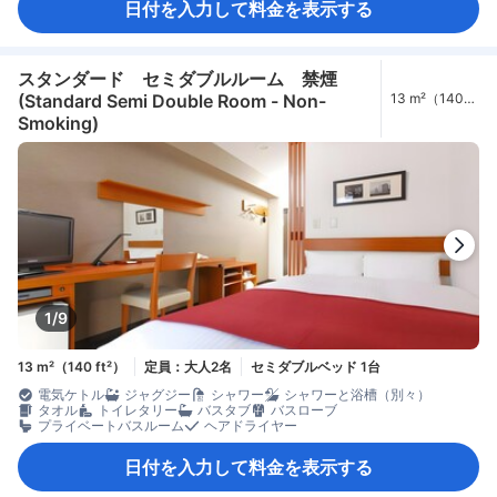
日付を入力して料金を表示する
スタンダード セミダブルルーム 禁煙
(Standard Semi Double Room - Non-
13 m²（140
ft²）
Smoking)
1/9
13 m²（140 ft²）
定員：大人2名
セミダブルベッド 1台
電気ケトル
ジャグジー
シャワー
シャワーと浴槽（別々）
タオル
トイレタリー
バスタブ
バスローブ
プライベートバスルーム
ヘアドライヤー
日付を入力して料金を表示する