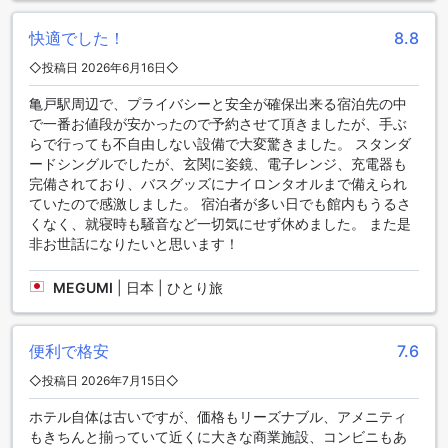
途料金がかかりますが、便利な立地と安全な環境でお車をお
預けいただけます。ホテルマイステイズ亀戸では、お客様の
快適でした！
8.8
快適な滞在をサポートするために、充実した駐車施設を提供
しています。
◇投稿日 2026年6月16日◇
亀戸駅周辺で、プライバシーと安全が確保出来る宿泊先の中
快適な客室設備でくつろぎのひとときを
で一番お値段が安かったので予約させて頂きましたが、手ぶ
らで行っても不自由しない設備で大変驚きました。 スタンダ
ホテルマイステイズ亀戸は、東京での滞在を快適に過ごすた
ードシングルでしたが、玄関に姿鏡、電子レンジ、充電器も
めのさまざまな客室設備を提供しています。まず、客室には
完備されており、バスグッズにナイロンタオルまで備えられ
エアコンが完備されており、快適な室温を保つことができま
ていたので感激しました。 宿泊者が多い日でも館内もうるさ
す。また、バスローブも備えられており、シャワーやお風呂
くなく、就寝時も騒音など一切気にせず休めました。 また是
の後にリラックスできます。さらに、インハウス映画も視聴
非お世話になりたいと思います！
できるので、自分のお好みの映画を楽しむことができます。
ヘアドライヤーやテレビも完備されており、快適な滞在をサ
MEGUMI
|
日本 | ひとり旅
ポートします。また、客室には冷蔵庫も備えられており、お
飲み物やおやつを手軽に保存できます。ホテルマイステイズ
亀戸の客室設備は、くつろぎのひとときを提供するために充
実しています。
便利で格安
7.6
◇投稿日 2026年7月15日◇
ホテルマイステイズ亀戸のダイニング施設
ホテル自体は古いですが、価格もリーズナブル、アメニティ
ホテルマイステイズ亀戸では、快適な滞在をお楽しみいただ
もきちんと揃っていて近くに大きな商業施設、コンビニもあ