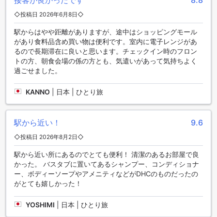
接客が良かったです
8.8
◇投稿日 2026年6月8日◇
ホテルマイステイズ亀戸は、快適な滞在をサポートするさま
ざまな便利な施設を提供しています。洗濯サービスやルーム
駅からはやや距離がありますが、途中はショッピングモール
サービスを利用すれば、旅行中の衣類や寝具をいつでも清潔
があり食料品含め買い物は便利です。室内に電子レンジがあ
に保つことができます。また、公共エリアでのWi-Fiも利用可
るので長期滞在に良いと思います。チェックイン時のフロン
能で、インターネットにアクセスすることができます。喫煙
トの方、朝食会場の係の方とも、気遣いがあって気持ちよく
エリアも指定されており、タバコを吸う方にとっても快適な
過ごせました。
環境を提供しています。
さらに、全客室で無料のWi-Fiが利用できるため、快適なイン
KANNO
|
日本 | ひとり旅
ターネット接続を楽しむことができます。荷物の預かりサー
ビスもあり、旅行中に重い荷物を持ち歩く必要もありませ
ん。自動販売機やコンビニエンスストアもあり、いつでも飲
駅から近い！
9.6
み物やお菓子を手に入れることができます。さらに、ホテル
内にはコインランドリーもあるため、長期滞在の方も安心し
◇投稿日 2026年8月2日◇
て洗濯物を処理することができます。ホテルマイステイズ亀
戸は、快適な滞在をお求めの方に最適な選択肢です。
駅から近い所にあるのでとても便利！ 清潔のあるお部屋で良
かった。 バスタブに置いてあるシャンプー、コンディショナ
便利な駐車施設を完備したホテルマイステイズ亀戸
ー、ボディーソープやアメニティなどがDHCのものだったの
がとても嬉しかった！
ホテルマイステイズ亀戸は、車でお越しのお客様に便利な駐
車施設を完備しています。敷地内に駐車場があり、お客様は
YOSHIMI
|
日本 | ひとり旅
安心してお車をお預けいただけます。駐車場のご利用には別