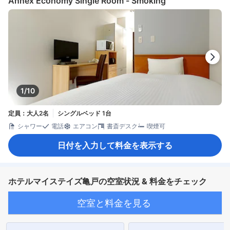
Annex Economy Single Room - Smoking
1/10
定員：大人2名
シングルベッド 1台
シャワー
電話
エアコン
書斎デスク
喫煙可
日付を入力して料金を表示する
ホテルマイステイズ亀戸の空室状況 & 料金をチェック
空室と料金を見る