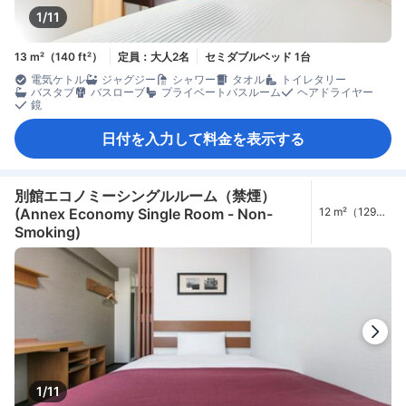
1/11
13 m²（140 ft²）
定員：大人2名
セミダブルベッド 1台
電気ケトル
ジャグジー
シャワー
タオル
トイレタリー
バスタブ
バスローブ
プライベートバスルーム
ヘアドライヤー
鏡
日付を入力して料金を表示する
別館エコノミーシングルルーム（禁煙）
(Annex Economy Single Room - Non-
12 m²（129
ft²）
Smoking)
1/11