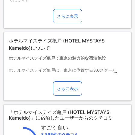
宿泊料金がJPY15000以上の場合は、1泊1名につきJPY200の
宿泊税が現地宿泊施設にて徴収されますのでご了承くださ
さらに表示
い。
【お子さまの宿泊】12歳以下のお子様は、横幅120cm以上の
ベッド1台につき1名まで添寝無料です。一部客室は適用外で
すので、詳しくはホテルまでお問合せください。
ホテルマイステイズ亀戸 (HOTEL MYSTAYS
【お子さまの朝食】お子さまの朝食は有料です。詳細は宿泊
施設へ直接お問い合わせください。
Kameido)について
【清掃に関する案内】
ホテルマイステイズ亀戸：東京の魅力的な宿泊施設
連泊中のルームクリーニングはございませんので、予めご了
承くださいませ。 別途有料で清掃を承る事は可能です、施設
ホテルマイステイズ亀戸は、東京に位置する3.0スターホテル
にご確認下さいませ。
です。2012年に最後の改装が行われ、現代的で快適な雰囲気
【清掃】連泊時に清掃は別途料金が発生します。
が漂っています。空港までの所要時間は70分で、便利な立地
【ご注意】キャンセルポリシーはプラン毎に異なります。各
条件が魅力の一つです。チェックアウトは午前11時まで可能
さらに表示
プランの詳細をご確認ください。
で、ゆったりとした時間を過ごすことができます。ホテルに
駐車場は予約制であるため、事前に施設へ電話にてご予約が
は440室の客室があり、快適な滞在をお楽しみいただけま
必要となります。
す。チェックインは午後3時から可能ですが、お子様の宿泊に
駐車料金は1台1泊1630円となります。
「ホテルマイステイズ亀戸 (HOTEL MYSTAYS
関しては追加料金が発生する場合がありますので、ご了承く
Kameido)」に宿泊したユーザーからのクチコミ
ださい。
駐車場は台数・サイズ制限がございます。
電話での完全予約制のため、事前にホテルまでご連絡くださ
すごく良い
リラックスとエンターテイメントを楽しむホテルマイステイ
い。
8,865件のクチコミ