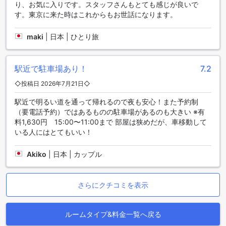
くために、さまざまなダイニング施設をご用意しています。
り、お気に入りです。スタッフさんもとても感じが良いで
まずは、レストランでのお食事をお楽しみください。ここで
す。東京に来た時はこれからもお世話になります。
は、シェフが厳選した新鮮な食材を使用し、美味しい料理を
提供しています。落ち着いた雰囲気の中で、家族や友人と楽
maki
|
日本 | ひとり旅
しい時間を過ごすことができます。
また、ホテルではルームサービスもご利用いただけます。疲
れた日には、部屋でゆっくりと食事を楽しむことができま
駅近で駐車場あり！
7.2
す。メニューには様々な料理があり、お好きなものを選ぶこ
とができます。
◇投稿日 2026年7月21日◇
さらに、朝食ビュッフェもご用意しています。新鮮なパンや
フルーツ、ヨーグルトなど、バラエティ豊かなメニューが揃
駅近で明るい道を通って帰れるので夜も安心！また予約制
っています。朝から元気に一日をスタートさせるためのお食
（要電話予約）ではあるものの駐車場があるのも大きい ※有
事をお楽しみください。ホテルマイステイズ亀戸では、お客
料1,630円 15:00〜11:00まで 部屋は狭めだが、車移動して
様の食事体験をより充実させるために、様々なダイニング施
いる人にはとてもいい！
設を提供しています。
Akiko
|
日本 | カップル
ホテルマイステイズ亀戸の客室のご紹介
ホテルマイステイズ亀戸では、多彩な客室タイプをご用意し
さらにクチコミを表示
ております。喫煙室と禁煙室を選べるスタンダードシングル
ルームや、スタンダードスモールダブルルームは、どちらも
快適なセミダブルベッドを備え、12平方メートルの広さで、
ルームタイプ&料金一覧へ戻る
ビジネスや観光に最適です。さらに、エコノミーシングルル