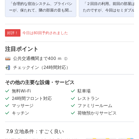
「合理的な宿泊システム、プライバシ
「２回目の利用。前回の部屋は狭
ーが、保たれて、隣の部屋の音も聞こ
たのですが、今回はセミダブルベ
えなく、ゆっくり過ごすことが出来ま
に小さなソファーもあり、適度な
した。」
で快適でした。」
好評！
今日は80回予約されました
注目ポイント
公共交通機関まで400 ｍ
チェックイン（24時間対応）
その他の主要な設備・サービス
無料Wi-Fi
駐車場
24時間フロント対応
レストラン
マッサージ
ファミリールーム
キッチン
荷物預かりサービス
7.9
立地条件：すごく良い