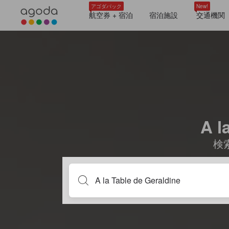
アゴダパック
New!
航空券 + 宿泊
宿泊施設
交通機関
A 
検