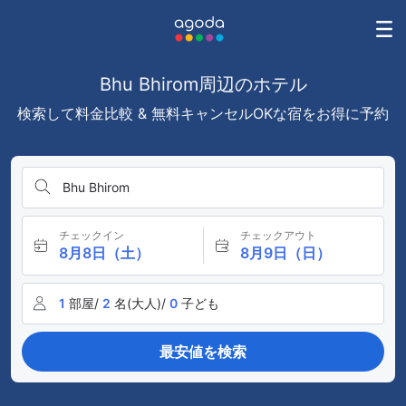
Bhu Bhirom周辺のホテル
検索して料金比較 & 無料キャンセルOKな宿をお得に予約
Bhu Bhirom
チェックイン
チェックアウト
8月8日（土）
8月9日（日）
1
部屋/
2
名(大人)/
0
子ども
最安値を検索