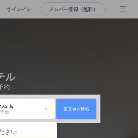
サインイン
メンバー登録（無料）
テル
予約
人2 名
最安値を検索
 部屋
ください