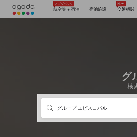
アゴダパック
New!
航空券 + 宿泊
宿泊施設
交通機関
グ
検