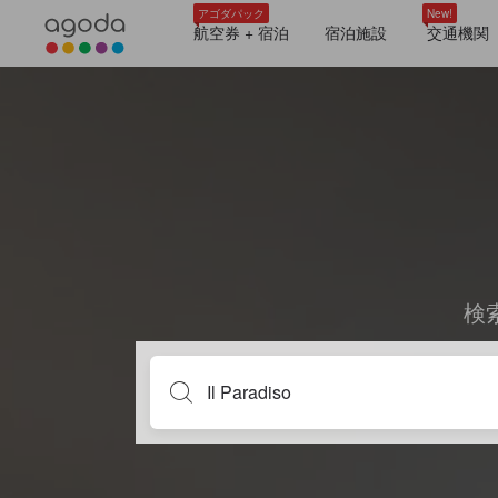
アゴダパック
New!
航空券 + 宿泊
宿泊施設
交通機関
検