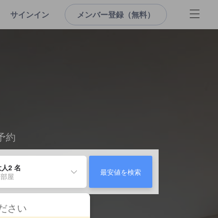
サインイン
メンバー登録（無料）
予約
人2 名
最安値を検索
 部屋
ください