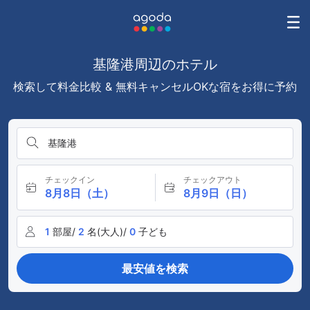
基隆港周辺のホテル
検索して料金比較 & 無料キャンセルOKな宿をお得に予約
基隆港
チェックイン
チェックアウト
8月8日（土）
8月9日（日）
1
部屋/
2
名(大人)/
0
子ども
最安値を検索