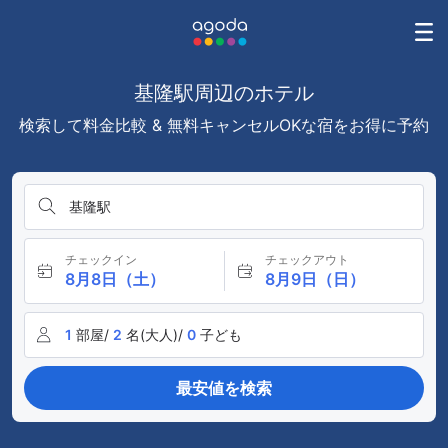
基隆駅周辺のホテル
検索して料金比較 & 無料キャンセルOKな宿をお得に予約
基隆駅
チェックイン
チェックアウト
8月8日（土）
8月9日（日）
1
部屋/
2
名(大人)/
0
子ども
最安値を検索