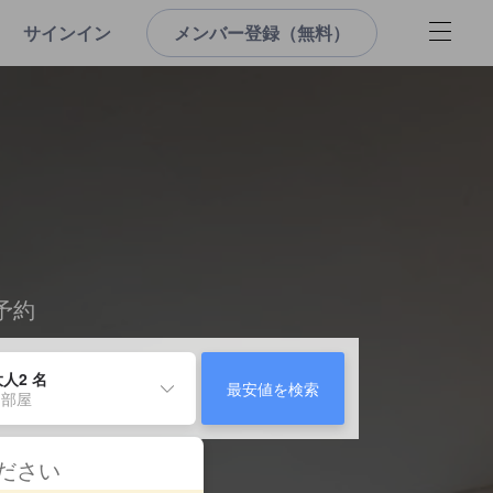
サインイン
メンバー登録（無料）
予約
人2 名
最安値を検索
 部屋
ください