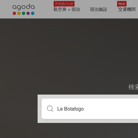
アゴダパック
New!
航空券 + 宿泊
宿泊施設
交通機関
検