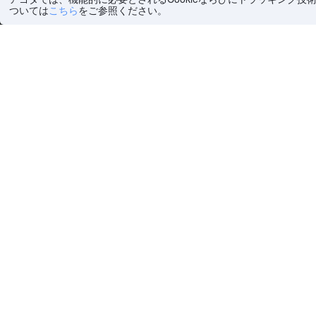
ついては
こちら
をご参照ください。
ホーム
>
世界
(
6,495,619
)
>
フランス 一般ホテル
(
454,
ヘルプ・お問い合わせ
会社情報
ヘルプセンター
弊社について
よくあるご質問（FAQ）
採用情報
アゴダ®個人情報保護方針
プレスルーム
個人データの販売拒否について
注目の旅行ガイ
Cookieに関するポリシー
ポイントマック
アゴダ®利用規約
デジタルサービス法（EU）
コンテンツガイドライン&報告
現代奴隷法