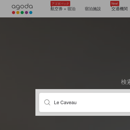
アゴダパック
New!
航空券 + 宿泊
宿泊施設
交通機関
検