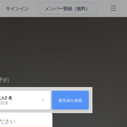
サインイン
メンバー登録（無料）
予約
人2 名
最安値を検索
 部屋
ください