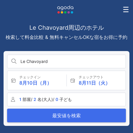
Le Chavoyard周辺のホテル
検索して料金比較 & 無料キャンセルOKな宿をお得に予約
Le Chavoyard
チェックイン
チェックアウト
8月10日（月）
8月11日（火）
1
部屋/
2
名(大人)/
0
子ども
最安値を検索