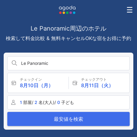
Le Panoramic周辺のホテル
検索して料金比較 & 無料キャンセルOKな宿をお得に予約
Le Panoramic
チェックイン
チェックアウト
8月10日（月）
8月11日（火）
1
部屋/
2
名(大人)/
0
子ども
最安値を検索