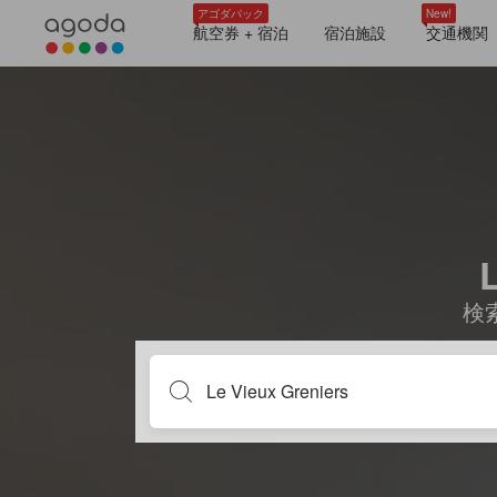
アゴダパック
New!
航空券 + 宿泊
宿泊施設
交通機関
検