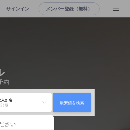
サインイン
メンバー登録（無料）
ル
予約
人2 名
最安値を検索
 部屋
ください