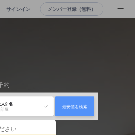
サインイン
メンバー登録（無料）
予約
人2 名
最安値を検索
 部屋
ください