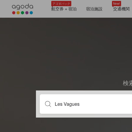
アゴダパック
New!
航空券 + 宿泊
宿泊施設
交通機関
検