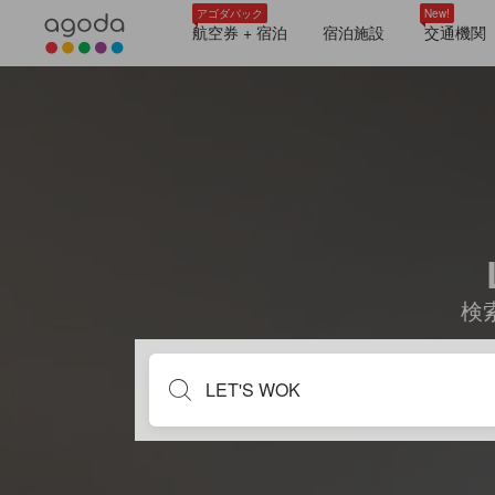
アゴダパック
New!
航空券 + 宿泊
宿泊施設
交通機関
検