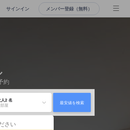
サインイン
メンバー登録（無料）
ル
予約
人2 名
最安値を検索
 部屋
ください