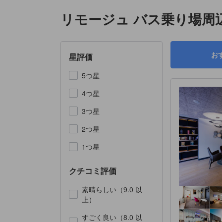
リモージュ バス乗り場周
お
星評価
5つ星
4つ星
3つ星
2つ星
1つ星
クチコミ評価
素晴らしい（9.0 以
上）
すごく良い（8.0 以