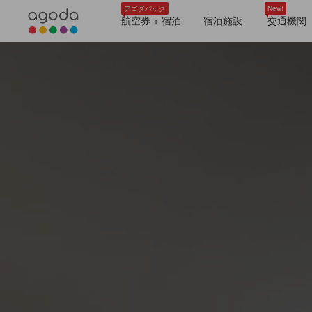
アゴダパック
New!
航空券 + 宿泊
宿泊施設
交通機関