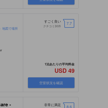
すごく良い
7.7
クチコミ30件
）地図で場所
er
1泊あたりの平均料金
USD 49
空室状況を確認
are -
非常に満足
8.6