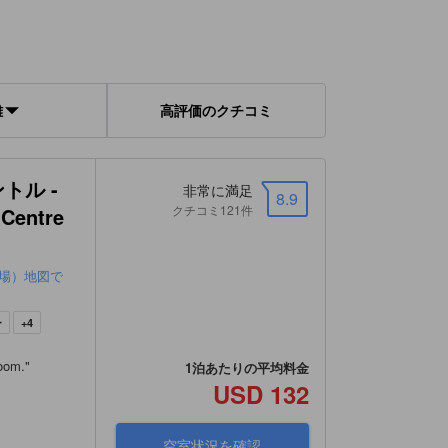
離
高評価のクチコミ
トル -
非常に満足
8.9
クチコミ121件
Centre
り場）地図で
ー
+4
room.
"
1泊あたりの平均料金
USD 132
空室状況を確認