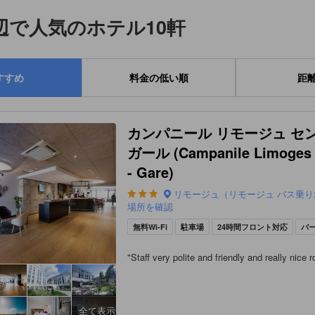
辺で人気のホテル10軒
すすめ
料金の低い順
距
カンパニール リモージュ セン
ガール (Campanile Limoges 
- Gare)
リモージュ（リモージュ バス乗
場所を確認
無料Wi-Fi
駐車場
24時間フロント対応
バ
"
Staff very polite and friendly and really nice 
全て表示