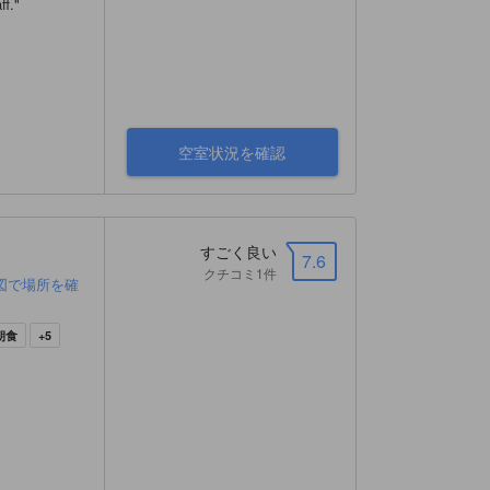
ff.
"
空室状況を確認
すごく良い
7.6
クチコミ1件
図で場所を確
朝食
+5