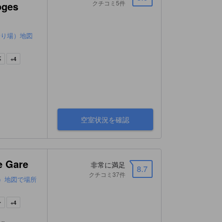
クチコミ5件
oges
乗り場）地図
応
+4
空室状況を確認
e Gare
非常に満足
8.7
クチコミ37件
）地図で場所
ー
+4