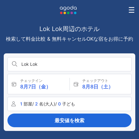
Lok Lok周辺のホテル
検索して料金比較 & 無料キャンセルOKな宿をお得に予約
Lok Lok
チェックイン
チェックアウト
8月7日（金）
8月8日（土）
1
部屋/
2
名(大人)/
0
子ども
最安値を検索