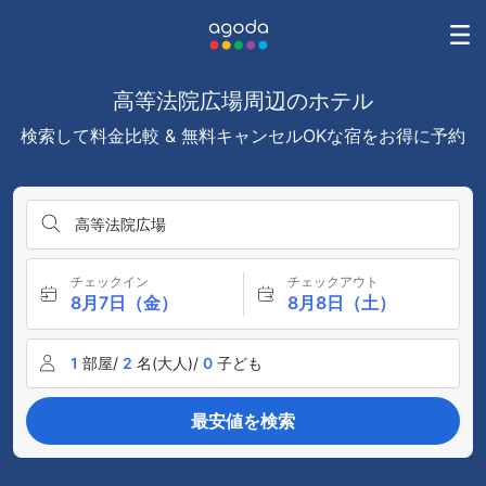
高等法院広場周辺のホテル
検索して料金比較 & 無料キャンセルOKな宿をお得に予約
高等法院広場
チェックイン
チェックアウト
8月7日（金）
8月8日（土）
1
部屋/
2
名(大人)/
0
子ども
最安値を検索