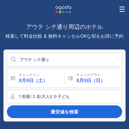
アウテ シテ通り周辺のホテル
検索して料金比較 & 無料キャンセルOKな宿をお得に予約
アウテ シテ通り
チェックイン
チェックアウト
8月8日（土）
8月9日（日）
1
部屋/
2
名(大人)/
0
子ども
最安値を検索