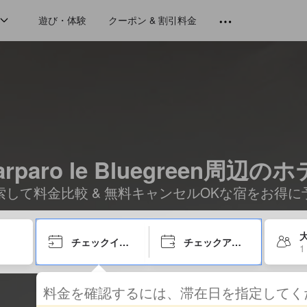
遊び・体験
クーポン & 割引料金
arparo le Bluegreen周辺の
索して料金比較 & 無料キャンセルOKな宿をお得に
大
チェックイン日
チェックアウト日
1
料金を確認するには、滞在日を指定して