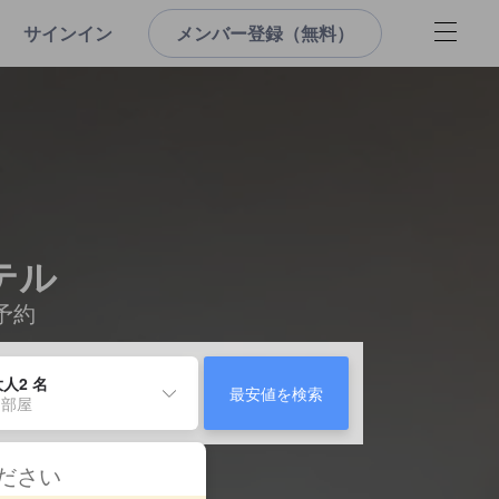
サインイン
メンバー登録（無料）
ホテル
予約
人2 名
最安値を検索
 部屋
ください