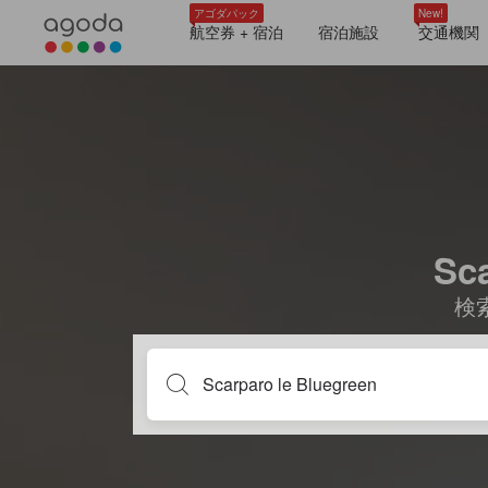
アゴダパック
New!
航空券 + 宿泊
宿泊施設
交通機関
Sc
検