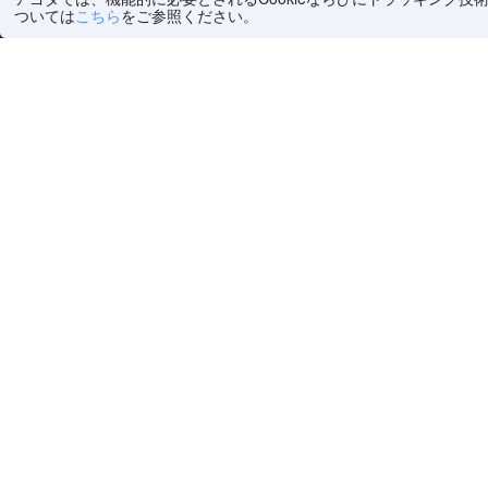
ついては
こちら
をご参照ください。
ホーム
>
世界
(
6,505,260
)
>
フランス 一般ホテル
(
454,
ヘルプ・お問い合わせ
会社情報
ヘルプセンター
弊社について
よくあるご質問（FAQ）
採用情報
アゴダ®個人情報保護方針
プレスルーム
個人データの販売拒否について
注目の旅行ガイ
Cookieに関するポリシー
ポイントマック
アゴダ®利用規約
デジタルサービス法（EU）
コンテンツガイドライン&報告
現代奴隷法