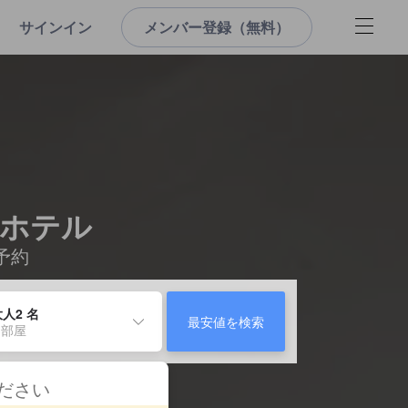
サインイン
メンバー登録（無料）
辺のホテル
予約
人2 名
最安値を検索
 部屋
ください