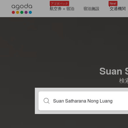
アゴダパック
New!
航空券 + 宿泊
宿泊施設
交通機関
Suan
検