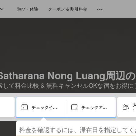
遊び・体験
クーポン & 割引料金
 Satharana Nong Luang周
索して料金比較 & 無料キャンセルOKな宿をお得に
大
チェックイン日
チェックアウト日
1
料金を確認するには、滞在日を指定して