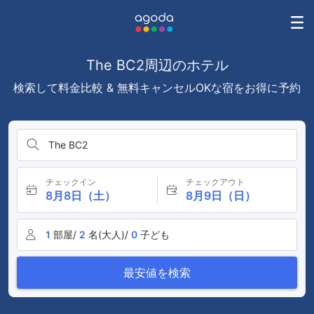
The BC2周辺のホテル
検索して料金比較 & 無料キャンセルOKな宿をお得に予約
The BC2
チェックイン
チェックアウト
8月8日（土）
8月9日（日）
1
部屋/
2
名(大人)/
0
子ども
最安値を検索