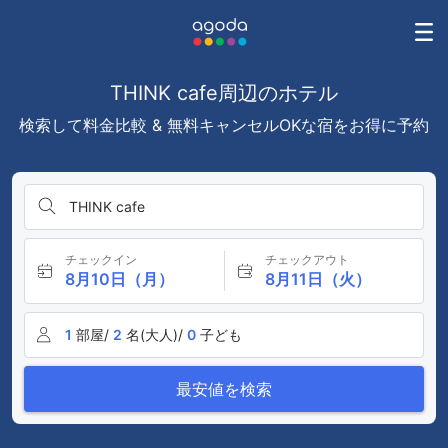
THINK cafe周辺のホテル
検索して料金比較 & 無料キャンセルOKな宿をお得に予約
THINK cafe
チェックイン
チェックアウト
8月10日（月）
8月11日（火）
1
部屋/
2
名(大人)/
0
子ども
最安値を検索