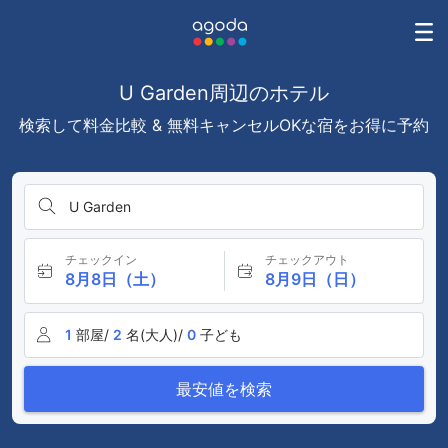
U Garden周辺のホテル
検索して料金比較 & 無料キャンセルOKな宿をお得に予約
U Garden
チェックイン
チェックアウト
8月8日（土）
8月9日（日）
1
部屋/
2
名(大人)/
0
子ども
最安値を検索