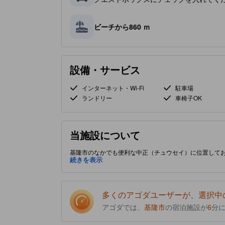
ビーチから860 ｍ
設備・サービス
インターネット・Wi-Fi
駐車場
ランドリー
車椅子OK
当施設について
基隆市のなかでも便利な中正（チュウセイ）に位置してお
の質と満足感を向上させるための設備が満載です。
続きを表示
多くのアゴダユーザーが、選択中
アゴダでは、
基隆市
の宿泊施設が
6
分