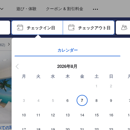
遊び・体験
クーポン & 割引料金
ーで進み、エンターキーを押して内容を確定して、検索します。
チェックイン日
チェックアウト日
エンターキーを押して日付選択画面の操作を開始します。方向キーを
62
)
How Fun Keelung 61の詳細を見る
カレンダー
2026年8月
月
火
水
木
金
土
日
1
2
3
4
5
6
7
8
9
10
11
12
13
14
15
16
1
べての写真を見る
17
18
19
20
21
22
23
2