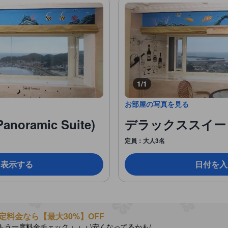
1/1
お部屋の写真を見る
ramic Suite)
デラックススイート (D
定員：大人3名
を表示する
日付を入
定料金なら【最大30%】OFF
もう一度料金チェック・・・\安くなってるかも/