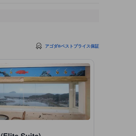
アゴダ®ベストプライス保証
te Suite)