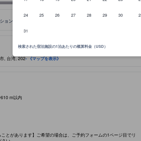
24
25
26
27
28
29
30
2
ション
宿泊ポリシー
31
泊施設に備わっていると予想される快適さや客室設備のレベルを示すも
検索された宿泊施設の1泊あたりの概算料金（USD）
市, 台湾, 202
- 《マップを表示》
で610 m以内
ることがあります】ご希望の場合は、ご予約フォームの1ページ目でリ
ださい。