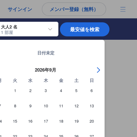
サインイン
メンバー登録（無料）
大人2 名
最安値を検索
1 部屋
使用して、チェックイン日とチェックアウト日を移動します。エンターキー
基隆市の宿泊施設 全62軒を見る
日付未定
2026年9月
月
火
水
木
金
土
日
1
2
3
4
5
6
7
8
9
10
11
12
13
4
15
16
17
18
19
20
1
22
23
24
25
26
27