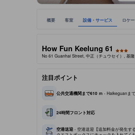
概要
客室
設備・サービス
ロケー
星評価は、宿泊施設から受け取った情報であり、宿
tooltip
星評価、最高5の内3
How Fun Keelung 61
No 61 Guanhai Street, 中正（チュウセイ）, 基隆
注目ポイント
公共交通機関まで610 ｍ
- Haikeguanま
24時間フロント対応
空港送迎
- 空港送迎【追加料金が発生す
クエストボックスにチェックを入れてく