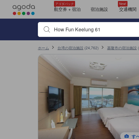
tooltip
tooltip
tooltip
tooltip
tooltip
tooltip
tooltip
tooltip
tooltip
tooltip
デラックススイート (Deluxe Suite)
エリートスイート (Elite Suite)
パノラミック スイート (Panoramic Suite)
スイート デラックス (Suite Deluxe)
エリートスイート (Elite Suite)
ルーム（到着時にルームカテゴリー割当） (Room Assigned on Arrival)
スイート デラックス (Suite Deluxe)
スイート クイーンベッド2台付 (Suite Two Queen Beds)
パノラミック スイート (Panoramic Suite)
デラックススイート (Deluxe Suite)
アゴダパック
New!
航空券 + 宿泊
宿泊施設
交通機関
宿泊施設名やキーワードを入力し、矢印キーやタブキ
ホーム
台湾の宿泊施設
(
24,762
)
基隆市の宿泊施設
(
す