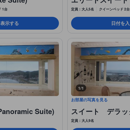
 1台
定員：大人5名
クイーンベッド 2台
を表示する
日付を入
1/1
お部屋の写真を見る
ramic Suite)
スイート デラックス (
定員：大人9名