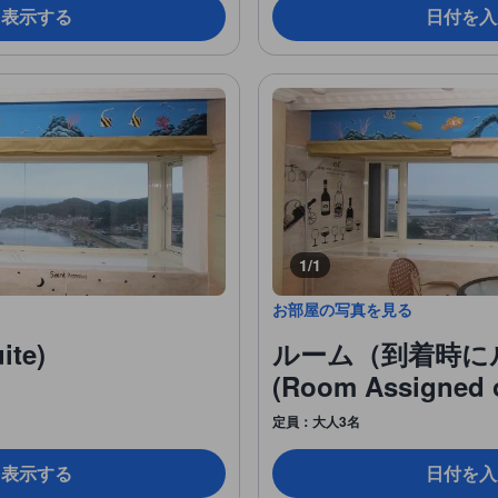
を表示する
日付を入
1/1
お部屋の写真を見る
te)
ルーム（到着時に
(Room Assigned o
定員：大人3名
を表示する
日付を入