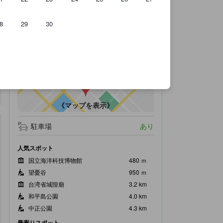
8
29
30
のです。
アクセス抜群
tooltip
•
最寄の駅：Haikeguan（距離0.6km）
《マップを表示》
駐車場
あり
人気スポット
国立海洋科技博物館
480 ｍ
望憂谷
950 ｍ
台湾省城隍廟
3.2 km
和平島公園
4.0 km
中正公園
4.3 km
最寄りスポット