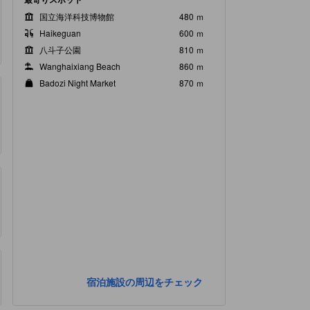
国立海洋科技博物館
480 ｍ
Haikeguan
600 ｍ
八斗子公園
810 ｍ
Wanghaixiang Beach
860 ｍ
Badozi Night Market
870 ｍ
宿泊施設の周辺をチェック