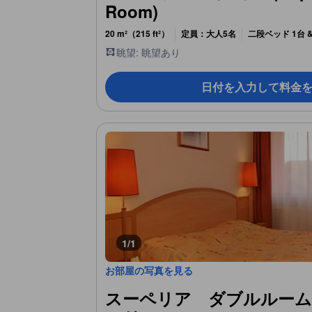
Room)
20 m²（215 ft²）
定員：大人5名
二段ベッド 1台 
眺望: 眺望あり
日付を入力して料金
1/1
お部屋の写真を見る
スーペリア ダブルルー