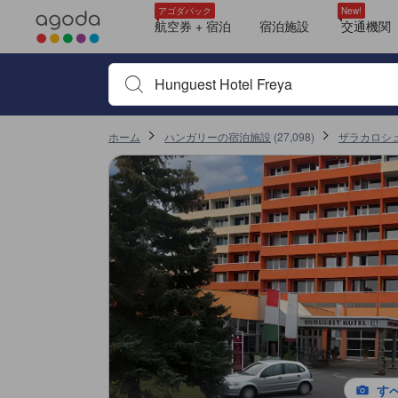
アゴダに掲載されているクチコミは実際に予約をし、宿泊を終えたゲス
tooltip
tooltip
tooltip
tooltip
tooltip
tooltip
tooltip
tooltip
tooltip
tooltip
tooltip
tooltip
tooltip
tooltip
tooltip
tooltip
tooltip
tooltip
スーペリアルーム (Superior)
眺望: シティ
1ベッドルーム アパートメント (One-Bedroom Apartment)
眺望: 眺望あり
2ベッドルーム アパートメント (Two-Bedroom Apartment)
眺望: 眺望あり
2ベッドルーム
スーペリア トリプルルーム (Superior Triple Room)
眺望: 眺望あり
スーペリア 4人部屋 (Superior Quadruple Room)
眺望: 眺望あり
トリプルルーム シティビュー (Triple Room with City View)
スーペリア ダブルルーム エクストラベッド付 (Superior Double Room with Ex
Superior Double for Single Use
Triple Room with City View
眺望: シティ
スーペリア ダブルルーム（バルコニー付き） (Superior Double Room with Bal
詳細を見る
施設の状態/清潔さスコア 10点満点中9.5点 ザラカロシュにおける高スコア
施設・設備スコア 10点満点中9.5点 ザラカロシュにおける高スコア
ロケーションスコア 10点満点中9.5点 ザラカロシュにおける高スコア
サービススコア 10点満点中9.5点 ザラカロシュにおける高スコア
コスパスコア 10点満点中8.5点 ザラカロシュにおける高スコア
アゴダパック
New!
航空券 + 宿泊
宿泊施設
交通機関
宿泊施設名やキーワードを入力し、矢印キーやタブキ
ホーム
ハンガリーの宿泊施設
(
27,098
)
ザラカロシ
す