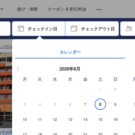
トから提供されています。実際の経験に基づいた内容であるため、これ
tra Bed)
cony)
遊び・体験
クーポン & 割引料金
ーで進み、エンターキーを押して内容を確定して、検索します。
チェックイン日
チェックアウト日
エンターキーを押して日付選択画面の操作を開始します。方向キーを
ュの宿泊施設
(
261
)
Hunguest Hotel Freyaの詳細を見る
カレンダー
2026年8月
月
火
水
木
金
土
日
1
2
3
4
5
6
7
8
9
10
11
12
13
14
15
16
1
べての写真を見る
17
18
19
20
21
22
23
2