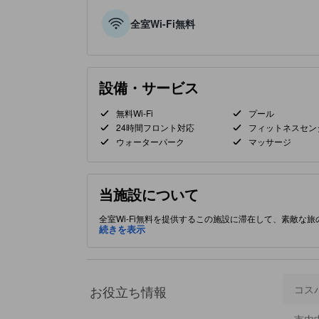
全室Wi-Fi無料
設備・サービス
無料Wi-Fi
プール
24時間フロント対応
フィットネスセン
ウォーターパーク
マッサージ
当施設について
全室Wi-Fi無料を提供するこの施設に滞在して、素敵な
ており、観光名所や食事処に近い場所にあります。 星評
続きを表示
ただけるレストラン、 ジャグジーをご用意しております
お役立ち情報
コス