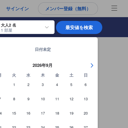
から宿泊選びをされるユーザーにとっても参考となる信頼できる情報源
サインイン
メンバー登録（無料）
大人2 名
最安値を検索
1 部屋
使用して、チェックイン日とチェックアウト日を移動します。エンターキー
ザラカロシュの宿泊施設 全261軒を見る
日付未定
2026年9月
月
火
水
木
金
土
日
1
2
3
4
5
6
7
8
9
10
11
12
13
4
15
16
17
18
19
20
1
22
23
24
25
26
27