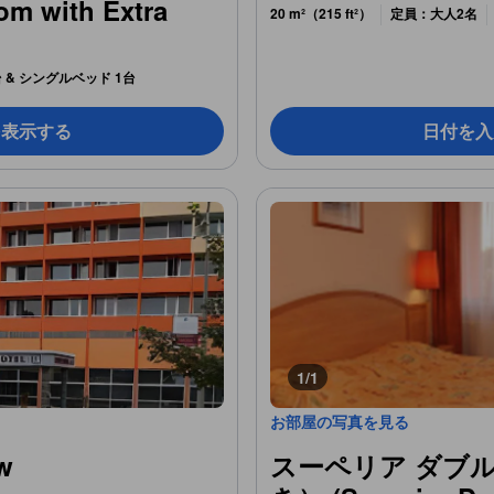
m with Extra
20 m²（215 ft²）
定員：大人2名
 & シングルベッド 1台
を表示する
日付を入
1/1
お部屋の写真を見る
ew
スーペリア ダブ