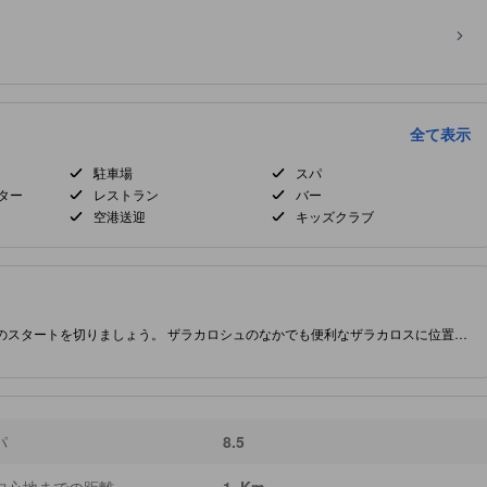
全て表示
駐車場
スパ
ター
レストラン
バー
空港送迎
キッズクラブ
旅のスタートを切りましょう。 ザラカロシュのなかでも便利なザラカロスに位置し
価3.0を誇る当施設では質の高いおもてなしを提供しており、敷地内にてご利用い
。
パ
8.5