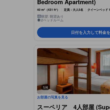
Bedroom Apartment)
40 m²（431 ft²）
定員：大人5名
クイーンベッド 1
眺望: 眺望あり
2ベッドルーム
日付を入力して料金
1/4
お部屋の写真を見る
スーペリア 4人部屋 (Superi