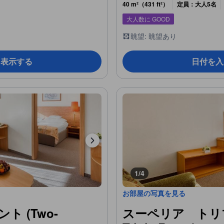
40 m²（431 ft²）
定員：大人5名
大人数に GOOD
眺望: 眺望あり
を表示する
日付を入
1/4
お部屋の写真を見る
 (Two-
スーペリア トリプル