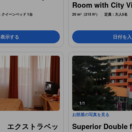
Room with City V
& クイーンベッド 1台
20 m²（215 ft²）
定員：大人5名
を表示する
日付を入
1/1
お部屋の写真を見る
ム エクストラベッ
Superior Double f