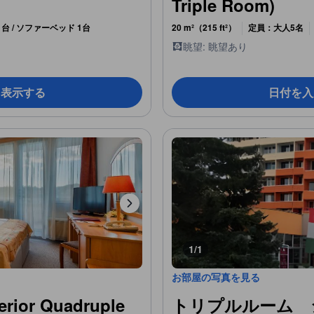
Triple Room)
台 / ソファーベッド 1台
20 m²（215 ft²）
定員：大人5名
眺望: 眺望あり
を表示する
日付を入
1/1
お部屋の写真を見る
or Quadruple
トリプルルーム シテ