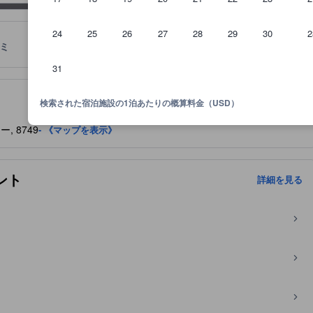
24
25
26
27
28
29
30
2
ミ
ロケーション
宿泊ポリシー
31
泊施設に備わっていると予想される快適さや客室設備のレベルを示すも
検索された宿泊施設の1泊あたりの概算料金（USD）
ー, 8749
- 《マップを表示》
ント
詳細を見る