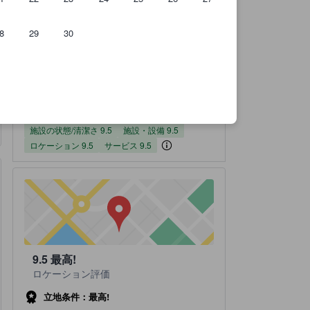
8
29
30
のです。
実際に宿泊したユーザーからのクチコミ 5件
施設の状態/清潔さスコア（10点満点）
施設・設備スコア（10点満点）
ロケーションスコア（10点満点）
サービススコア（10点満点）
コスパスコア（10点満点）
宿泊施設のクチコミスコア：9.1 / 10 最高! 5 件の総評
9.1
最高!
全てのクチコミを
読む
5 件の総評
施設の状態/清潔さ
施設・設備
ロケーション
サービス
コスパ
8.5
9.5
9.5
9.5
9.5
施設の状態/清潔さ 9.5
施設・設備 9.5
ロケーション 9.5
サービス 9.5
9.5
最高!
ロケーション評価
立地条件：最高!