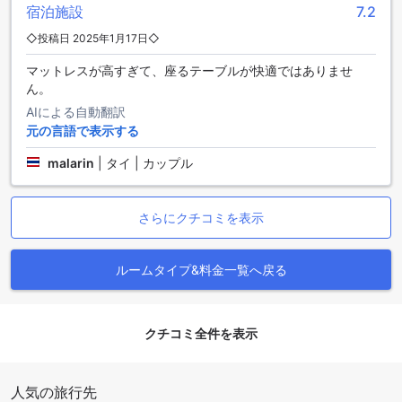
宿泊施設
7.2
しています。まず、エアコンが完備されており、常に快適な
室温を保つことができます。また、バスローブも用意されて
◇投稿日 2025年1月17日◇
おり、シャワーやバスタブを利用する際に便利です。髪の毛
マットレスが高すぎて、座るテーブルが快適ではありませ
を乾かすためのヘアドライヤーも備わっています。
ん。
さらに、テレビも完備されており、リラックスした時間を過
ごすことができます。ミニバーも備え付けられているため、
AIによる自動翻訳
お部屋での飲み物や軽食を楽しむことができます。バルコニ
元の言語で表示する
ーまたはテラスもあり、美しい景色を眺めながらくつろぐこ
とができます。
malarin
|
タイ | カップル
さらに、衛星放送やケーブルテレビもご利用いただけます。
冷蔵庫も完備されており、飲み物や食材を新鮮な状態で保管
することができます。アイ アム チェン ライ リゾートの客室
さらにクチコミを表示
設備は、快適さと便利さを追求しており、贅沢な滞在をお約
束します。
ルームタイプ&料金一覧へ戻る
アイ アム チェン ライ リゾートの充実したダイニング施設
アイ アム チェン ライ リゾートでは、さまざまなダイニング
クチコミ全件を表示
施設をご用意しております。まずは、リゾート内のコーヒー
ショップで、美味しいコーヒーや軽食をお楽しみください。
朝食やランチにぴったりなメニューが揃っています。また、
人気の旅行先
レストランでは、本格的なタイ料理や国際料理を味わうこと