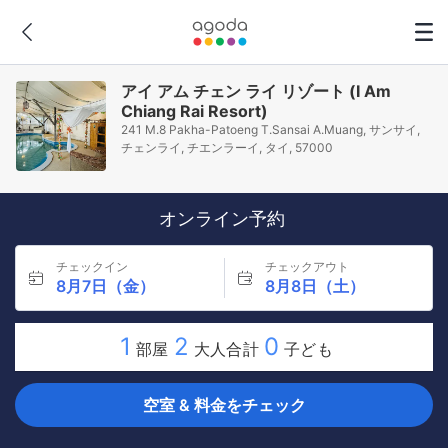
アイ アム チェン ライ リゾート (I Am
Chiang Rai Resort)
241 M.8 Pakha-Patoeng T.Sansai A.Muang, サンサイ,
チェンライ, チエンラーイ, タイ, 57000
オンライン予約
チェックイン
チェックアウト
8月7日（金）
8月8日（土）
1
2
0
部屋
大人合計
子ども
空室 & 料金をチェック