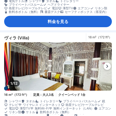
電気ケトル
シャワー
タオル
トイレタリー
プライベートバスルーム
ヘアドライヤー
衛星テレビ/ケーブルテレビ
電話
薄型TV
エアコン
リネン類
飲料水ボトル（無料）
書斎デスク
セーフティボックス（客室内）
料金を見る
ヴィラ (Villa)
16 m²（172 ft²）
1/12
16 m²（172 ft²）
定員：大人3名
クイーンベッド 1台
シャワー
タオル
トイレタリー
プライベートバスルーム
鏡
テレビ
ワイヤレス インターネット
衛星テレビ/ケーブルテレビ
電話
薄型TV
無料Wi-Fi
無料インターネット（LAN）
エアコン
リネン類
ケトル
飲料水ボトル（無料）
無料インスタントコーヒー
冷蔵庫
ゴミ箱
書斎デスク