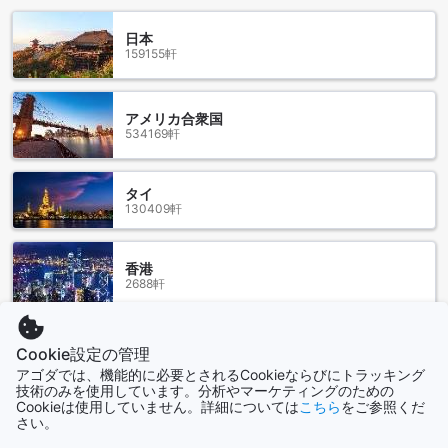
ができます。シェフが厳選した新鮮な食材を使用し、お客様
のお好みに合わせた料理を提供しています。さらに、BBQ施
日本
設も完備しており、家族や友人との楽しいバーベキューパー
159155軒
ティーをお楽しみいただけます。毎日のハウスキーピングサ
ービスや食料品の配達サービスもご利用いただけます。朝食
はコンチネンタルスタイルで提供され、バラエティ豊かなメ
アメリカ合衆国
ニューで一日の始まりを彩ります。アイ アム チェン ライ リ
534169軒
ゾートでは、お客様の食事体験を充実させるための施設をご
用意しております。
タイ
130409軒
アイ アム チェン ライ リゾートのお部屋の選択肢
アイ アム チェン ライ リゾートでは、デラックスルーム、ス
香港
ーペリアルーム、ヴィラコテージの3つのお部屋タイプをご用
2688軒
意しております。デラックスルームは広々とした35平方メー
トルのお部屋で、ダブルベッドが1台備わっています。スーペ
リアルームは30平方メートルのお部屋で、シングルベッドが2
シンガポール
台備わっています。ヴィラコテージは35平方メートルのお部
Cookie設定の管理
1501軒
屋で、ダブルベッドが1台備わっています。アイ アム チェン
アゴダでは、機能的に必要とされるCookieならびにトラッキング
技術のみを使用しています。分析やマーケティングのための
ライ リゾートでは、これらのお部屋をアゴダで予約すること
Cookieは使用していません。詳細については
こちら
をご参照くだ
で、最高の価格と簡単で手間のかからない体験を提供してい
さい。
もっと見る
ます。アゴダでの予約は、お得な料金とスムーズな手続きを