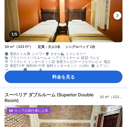
1/5
30 m²（323 ft²）
定員：大人3名
シングルベッド 2台
電気ケトル
シャワー
タオル
トイレタリー
プライベートバスルーム
ヘアドライヤー
鏡
テレビ
ワイヤレス インターネット
衛星テレビ/ケーブルテレビ
電話
薄型TV
無料Wi-Fi
無料インターネット（LAN）
エアコン
リネン類
ケトル
飲料水ボトル（無料）
無料インスタントコーヒー
冷蔵庫
ゴミ箱
開閉可能窓
料金を見る
書斎デスク
折りたたみベッド
窓側
セーフティボックス（客室内）
禁煙
スーペリア ダブルルーム (Superior Double
30 m²（323
Room)
ft²）
カップル旅行者に人気