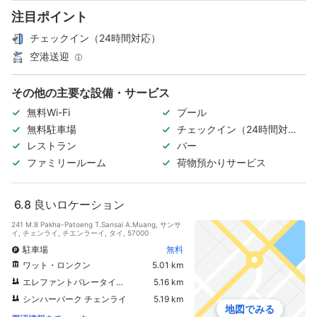
注目ポイント
チェックイン（24時間対応）
空港送迎
その他の主要な設備・サービス
無料Wi-Fi
プール
無料駐車場
チェックイン（24時間対
応）
レストラン
バー
ファミリールーム
荷物預かりサービス
6.8
良いロケーション
241 M.8 Pakha-Patoeng T.Sansai A.Muang, サンサ
イ, チェンライ, チエンラーイ, タイ, 57000
駐車場
無料
ワット・ロンクン
5.01 km
エレファントバレータイランド
5.16 km
シンハーパーク チェンライ
5.19 km
地図でみる