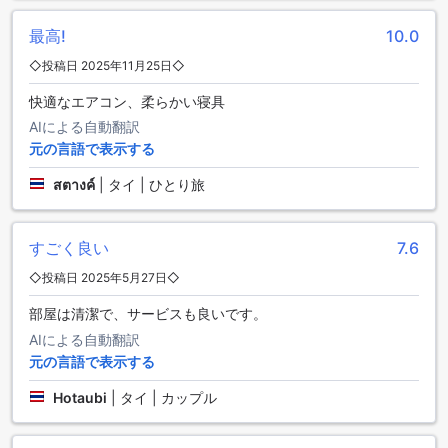
便利な交通施設を提供するアイ アム チェン ライ リゾート
最高!
10.0
◇投稿日 2025年11月25日◇
アイ アム チェン ライ リゾートは、快適な滞在をお約束する
ためにさまざまな交通施設を提供しています。まず、空港送
快適なエアコン、柔らかい寝具
迎サービスがあり、忙しい旅行者にとって便利です。また、
AIによる自動翻訳
観光ツアーの手配も可能で、地元の名所や観光スポットを簡
単に訪れることができます。
元の言語で表示する
さらに、アイ アム チェン ライ リゾートでは、車の駐車場や
สตางค์
|
タイ | ひとり旅
レンタカーサービスも利用できます。車での移動をお好みの
方にはうってつけの施設です。また、タクシーサービスも利
用できるため、短時間で目的地に移動することができます。
すごく良い
7.6
さらに、チケットサービスも提供しており、観光名所やイベ
ントへのチケットを手に入れるのに便利です。
◇投稿日 2025年5月27日◇
アイ アム チェン ライ リゾートでは、敷地内に駐車場も完備
しています。セルフパーキングも可能で、駐車場の利用料金
部屋は清潔で、サービスも良いです。
は無料です。車を利用する方にとっては大変便利な施設で
AIによる自動翻訳
す。アイ アム チェン ライ リゾートの交通施設は、快適な旅
元の言語で表示する
行を実現するための充実したサービスを提供しています。
Hotaubi
|
タイ | カップル
快適な客室設備で贅沢な滞在を
アイ アム チェン ライ リゾートでは、快適な客室設備が充実