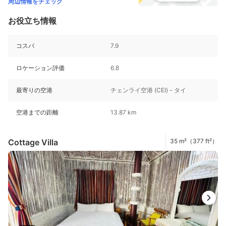
周辺情報をチェック
お役立ち情報
コスパ
7.9
ロケーション評価
6.8
最寄りの空港
チェンライ空港 (CEI) - タイ
空港までの距離
13.87 km
Cottage Villa
35 m²（377 ft²）