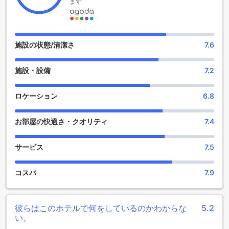
ント施設を提供しています。リゾート内にはショップ、バ
ます
ー、サロン、共用ラウンジ/テレビエリア、カラオケがありま
す。ショップでは、お土産や必需品を手に入れることができ
ます。バーでは、美味しいカクテルや地元のお酒を楽しむこ
とができます。サロンでは、リラックスした雰囲気でマッサ
施設の状態/清潔さ
7.6
ージや美容トリートメントを受けることができます。共用ラ
ウンジ/テレビエリアでは、他のゲストと交流しながらくつろ
施設・設備
7.2
ぐことができます。また、カラオケルームでは、歌って盛り
上がることができます。アイ アム チェン ライ リゾートは、
エンターテイメント施設の充実度に自信を持っており、滞在
ロケーション
6.8
中に楽しい時間を過ごすことができます。
お部屋の快適さ・クオリティ
7.4
アイ アム チェン ライ リゾートのスポーツ施設
アイ アム チェン ライ リゾートは、素晴らしいスポーツ施設
サービス
7.5
を提供しています。まず、屋内プールがあり、雨の日でも快
適に泳ぐことができます。プールサイドのバーもあり、リラ
コスパ
7.9
ックスしながらお飲み物を楽しむことができます。このプー
ルは、水中でのエクササイズやリラックスに最適です。ま
た、プールサイドには快適なラウンジチェアも備えられてお
り、ゆったりとした時間を過ごすことができます。アイ アム
彼らはこのホテルで何をしているのかわからな
5.2
チェン ライ リゾートは、スポーツ愛好家にとって理想的な滞
い。
在先です。