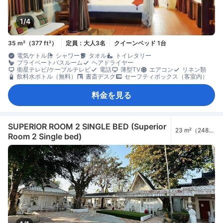
1/4
35 m²（377 ft²）
定員：大人3名
クイーンベッド 1台
電気ケトル
シャワー
タオル
トイレタリー
プライベートバスルーム
ヘアドライヤー
衛星テレビ/ケーブルテレビ
電話
薄型TV
エアコン
リネン類
飲料水ボトル（無料）
書斎デスク
セーフティボックス（客室内）
料金を見る
SUPERIOR ROOM 2 SINGLE BED (Superior
23 m²（248
Room 2 Single bed)
ft²）