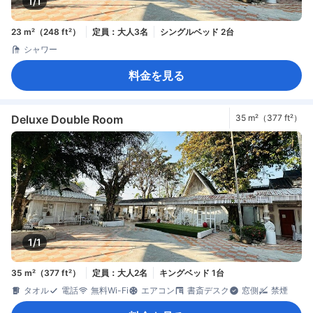
1/1
23 m²（248 ft²）
定員：大人3名
シングルベッド 2台
シャワー
料金を見る
Deluxe Double Room
35 m²（377 ft²）
1/1
35 m²（377 ft²）
定員：大人2名
キングベッド 1台
タオル
電話
無料Wi-Fi
エアコン
書斎デスク
窓側
禁煙