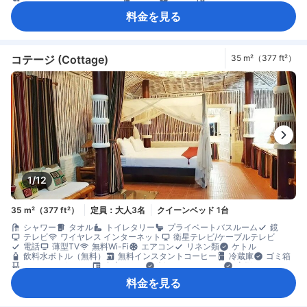
折りたたみベッド
窓側
セーフティボックス（客室内）
禁煙
料金を見る
コテージ (Cottage)
35 m²（377 ft²）
1/12
35 m²（377 ft²）
定員：大人3名
クイーンベッド 1台
シャワー
タオル
トイレタリー
プライベートバスルーム
鏡
テレビ
ワイヤレス インターネット
衛星テレビ/ケーブルテレビ
電話
薄型TV
無料Wi-Fi
エアコン
リネン類
ケトル
飲料水ボトル（無料）
無料インスタントコーヒー
冷蔵庫
ゴミ箱
バルコニー/テラス
書斎デスク
折りたたみベッド
窓側
セーフティボックス（客室内）
禁煙
料金を見る