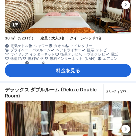
1/5
30 m²（323 ft²）
定員：大人3名
クイーンベッド 1台
電気ケトル
シャワー
タオル
トイレタリー
プライベートバスルーム
ヘアドライヤー
鏡
テレビ
ワイヤレス インターネット
衛星テレビ/ケーブルテレビ
電話
薄型TV
無料Wi-Fi
無料インターネット（LAN）
エアコン
リネン類
ケトル
飲料水ボトル（無料）
無料インスタントコーヒー
冷蔵庫
ゴミ箱
開閉可能窓
料金を見る
書斎デスク
折りたたみベッド
窓側
セーフティボックス（客室内）
禁煙
デラックス ダブルルーム (Deluxe Double
35 m²（377
Room)
ft²）