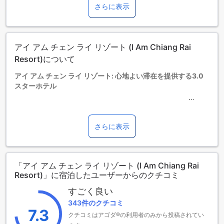
さらに表示
5歳以上の宿泊者は大人とみなされます。
エキストラベッドの追加可否は、ルームタイプにより異なり
ます。各ルームタイプ欄の記載をお確かめください。ルーム
タイプの欄にエキストラベッド追加のオプションが提示され
アイ アム チェン ライ リゾート (I Am Chiang Rai
ていない場合は、エキストラベッドの追加はできません。
【ご注意】6部屋以上をご予約の場合は、異なるご予約条件や
Resort)について
追加料金が適用されることがありますのでご了承ください。
アイ アム チェン ライ リゾート: 心地よい滞在を提供する3.0
スターホテル
アイ アム チェン ライ リゾートは、タイのチェンライに位置
する心地よい滞在を提供する3.0スターホテルです。2012年に
建てられたこのホテルは、33室の客室を提供しており、快適
さらに表示
な滞在をお約束します。ホテルまでの所要時間はわずか15分
で、空港へのアクセスも便利です。チェックインは午前11時
から可能で、チェックアウトは午後1時30分までとなっていま
「アイ アム チェン ライ リゾート (I Am Chiang Rai
す。また、このホテルでは2歳から3歳までのお子様は無料で
Resort)」に宿泊したユーザーからのクチコミ
宿泊できる子供のポリシーを採用しています。
すごく良い
アイ アム チェン ライ リゾートのエンターテイメント施設
343件のクチコミ
7.3
クチコミはアゴダ®の利用者のみから投稿されてい
アイ アム チェン ライ リゾートは、充実したエンターテイメ