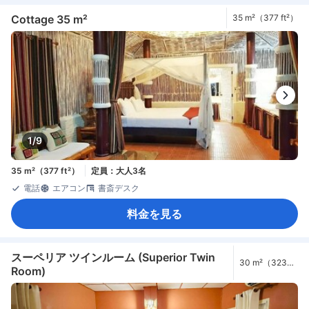
Cottage 35 m²
35 m²（377 ft²）
1/9
35 m²（377 ft²）
定員：大人3名
電話
エアコン
書斎デスク
料金を見る
スーペリア ツインルーム (Superior Twin
30 m²（323
Room)
ft²）