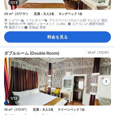
1/13
35 m²（377 ft²）
定員：大人2名
キングベッド 1台
シャワー
トイレタリー
プライベートバスルーム
テレビ
電話
無料Wi-Fi
無料インターネット（LAN）
エアコン
開閉可能窓
書斎デスク
窓側
禁煙
料金を見る
ダブルルーム (Double Room)
16 m²（172 ft²）
1/12
16 m²（172 ft²）
定員：大人3名
クイーンベッド 1台