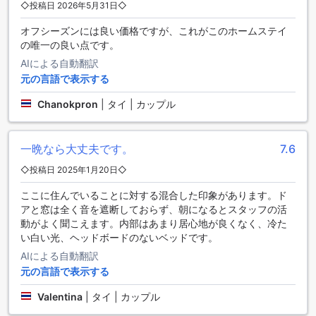
◇投稿日 2026年5月31日◇
便利な設備が充実！アイ アム チェン ライ リゾートの利便性施
オフシーズンには良い価格ですが、これがこのホームステイ
設
の唯一の良い点です。
AIによる自動翻訳
アイ アム チェン ライ リゾートでは、快適な滞在をサポート
元の言語で表示する
するためにさまざまな便利な設備を提供しています。まず、
セーフティボックスが完備されており、貴重品や重要な物品
Chanokpron
|
タイ | カップル
を安全に保管することができます。また、フレンドリーなコ
ンシェルジュが常駐しており、観光情報やレストラン予約な
ど、お客様のニーズに合わせたサポートを提供しています。
一晩なら大丈夫です。
7.6
さらに、公共エリアではWi-Fiが利用可能で、インターネット
に接続して情報を調べることができます。喫煙者のために
◇投稿日 2025年1月20日◇
は、専用の喫煙エリアも用意されています。全客室で無料の
Wi-Fiが利用できるため、快適なインターネット環境をお楽し
ここに住んでいることに対する混合した印象があります。ド
みいただけます。チェックインやチェックアウトもスムーズ
アと窓は全く音を遮断しておらず、朝になるとスタッフの活
に行えるエクスプレスチェックイン/チェックアウトサービス
動がよく聞こえます。内部はあまり居心地が良くなく、冷た
も提供されています。荷物の預かりサービスもあり、観光中
い白い光、ヘッドボードのないベッドです。
に重い荷物を持ち歩く必要がありません。自動販売機やコン
AIによる自動翻訳
ビニエンスストアもあり、必要なものを手軽に手に入れるこ
元の言語で表示する
とができます。さらに、毎日のハウスキーピングサービスや
ランドリー施設も完備されており、清潔で快適な滞在をお約
Valentina
|
タイ | カップル
束します。