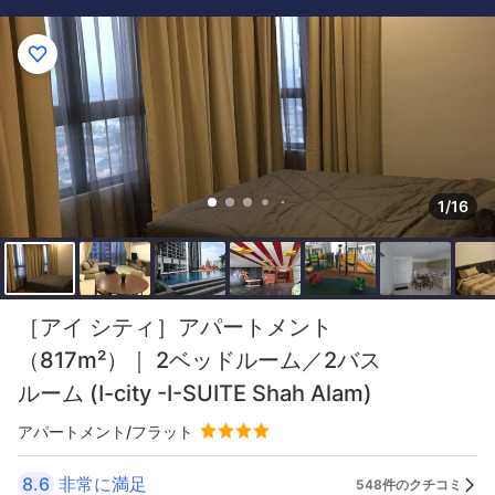
1/16
［アイ シティ］アパートメント
（817m²）｜ 2ベッドルーム／2バス
ルーム (I-city -I-SUITE Shah Alam)
アパートメント/フラット
8.6
非常に満足
548件のクチコミ