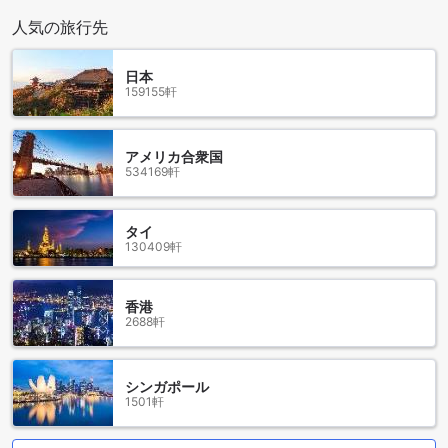
が揃っており、アクティブなライフスタイルをサポートしま
人気の旅行先
す。まず、最新の器具が揃ったフィットネスセンターは、ト
レーニング愛好者にとって理想的な場所です。広々とした空
日本
間の中で、心地よい音楽を聴きながら筋力トレーニングや有
159155軒
酸素運動を楽しむことができます。健康維持や体力向上を目
指す方にとって、ここは欠かせないスポットです。
さらに、屋外プールはリフレッシュには最適な空間です。晴
アメリカ合衆国
れた日には、青空の下でのんびりと泳いだり、日光浴を楽し
534169軒
んだりすることができます。また、併設されたウォーターパ
ークでは、家族全員が楽しめるアクティビティが豊富に用意
されています。スライダーや波のプールで、子供たちと一緒
タイ
に楽しい時間を過ごし、思い出に残るひとときをお楽しみく
130409軒
ださい。
便利な施設が充実した［アイ シティ］アパートメント
香港
2688軒
［アイ シティ］アパートメント（817m²）では、快適な滞在
をサポートする便利な施設が充実しています。全ての客室で
無料Wi-Fiが利用できるため、ビジネスでの利用や旅行中の情
シンガポール
報収集もスムーズに行えます。高速インターネット接続によ
1501軒
り、リモートワークやオンライン会議も問題なく行えるた
め、ビジネス利用のお客様にも最適です。