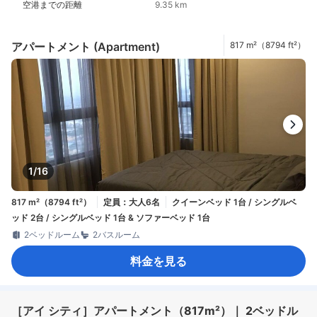
空港までの距離
9.35 km
アパートメント (Apartment)
817 m²（8794 ft²）
1/16
817 m²（8794 ft²）
定員：大人6名
クイーンベッド 1台 / シングルベ
ッド 2台 / シングルベッド 1台 & ソファーベッド 1台
2ベッドルーム
2バスルーム
料金を見る
［アイ シティ］アパートメント（817m²）｜ 2ベッドル