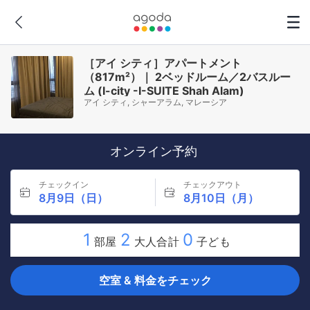
［アイ シティ］アパートメント
（817m²）｜ 2ベッドルーム／2バスルー
ム (I-city -I-SUITE Shah Alam)
アイ シティ, シャーアラム, マレーシア
オンライン予約
チェックイン
チェックアウト
8月9日（日）
8月10日（月）
1
2
0
部屋
大人合計
子ども
空室 & 料金をチェック