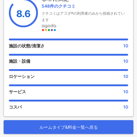
料で宿泊できるため、家族旅行にもぴったりです。素晴らし
548件のクチコミ
いロケーションと充実した設備を誇る［アイ シティ］アパー
8.6
クチコミはアゴダ®の利用者のみから投稿されてい
トメントで、特別なひとときをお過ごしください。
ます
アイ シティアパートメントのエンターテイメント施設
アイ シティアパートメントでは、滞在中の楽しみを最大限に
引き出すための多彩なエンターテイメント施設が揃っていま
施設の状態/清潔さ
10
す。まず、アパートメント内に併設されたバーでは、リラッ
クスした雰囲気の中でお好きなドリンクを楽しむことができ
施設・設備
10
ます。友人や家族と共に、特別なカクテルやお酒を味わいな
がら、素敵なひとときを過ごせるでしょう。
また、サウナも完備しており、心身ともにリフレッシュする
ロケーション
10
ための完璧な場所です。日々の疲れを癒し、リラックスした
状態で過ごすことができます。さらに、広々とした美しいガ
サービス
10
ーデンでは、自然の中で静かな時間を楽しむことができ、散
歩や読書など、のんびりとしたアクティビティを満喫できま
す。これらの施設は、アイ シティアパートメントでの滞在を
コスパ
10
より特別なものにしてくれることでしょう。
充実したスポーツ施設でアクティブに過ごす
ルームタイプ&料金一覧へ戻る
［アイ シティ］アパートメントでは、充実したスポーツ施設