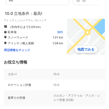
10.0
立地条件：最高!
アイ シティ, シャーアラム, マレーシア
（市内中心まで2.09 km）
駐車場
無料
スノーウォーク
1.01 km
アイシティ蝋人形館
1.08 km
地図でみる
周辺情報をチェック
お役立ち情報
コスパ
10.0
ロケーション評価
10.0
スルタン・アブドゥル・アジズ・シ
最寄りの空港
ャー空港 (SZB)