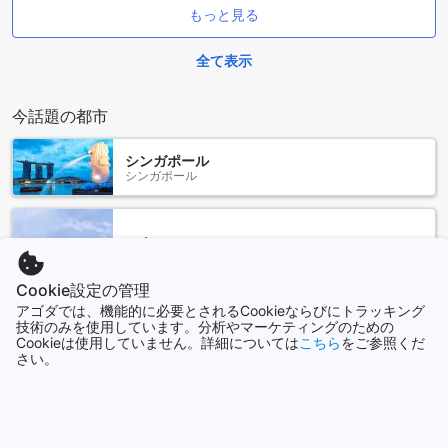
さらに、アパートメント内にはランドリーサービスも完備さ
もっと見る
れています。長期滞在や家族旅行の際に、洗濯の手間を省け
るのは大きな魅力です。清潔で快適な環境を維持しながら、
全て表示
自由な時間を楽しむことができるため、観光やビジネスの合
間にリフレッシュすることができます。
今話題の都市
便利な交通施設で快適な滞在をサポートする［アイ シティ］
アパートメント
シンガポール
シンガポール
［アイ シティ］アパートメントでは、旅行者の皆様にとって
嬉しい交通施設が整っています。空港からの便利な送迎サー
ビスを提供しており、到着時や出発時にストレスを感じるこ
ソウル
となく、スムーズに移動できます。このサービスを利用する
韓国
ことで、初めての訪問でも安心して滞在を楽しむことができ
Cookie設定の管理
るでしょう。
アゴダでは、機能的に必要とされるCookieならびにトラッキング
さらに、周辺の観光地を巡るツアーも手配可能で、地元の魅
技術のみを使用しています。分析やマーケティングのための
ロサンゼルス（CA）
力を存分に体験するチャンスが広がります。自家用車をお持
Cookieは使用していません。詳細については
こちら
をご参照くだ
アメリカ合衆国
ちの方には嬉しい、無料の駐車場も完備しており、車でのア
さい。
クセスも非常に便利です。これらの交通施設を活用して、シ
ャーアラムでの滞在をより充実させてください。
済州（チェジュ）
韓国
快適さと便利さが融合したアイ シティアパートメントの魅力