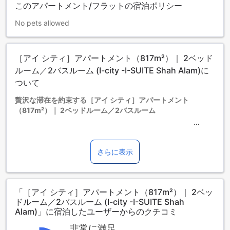
このアパートメント/フラットの宿泊ポリシー
No pets allowed
［アイ シティ］アパートメント（817m²）｜ 2ベッド
ルーム／2バスルーム (I-city -I-SUITE Shah Alam)に
ついて
贅沢な滞在を約束する［アイ シティ］アパートメント
（817m²）｜ 2ベッドルーム／2バスルーム
シャーアラムの中心に位置する［アイ シティ］アパートメン
トは、贅沢な5つ星の宿泊体験を提供します。この広々とした
817m²のアパートメントは、2つのベッドルームと2つのバス
さらに表示
ルームを備え、家族や友人との特別な時間を過ごすのに最適
な空間です。モダンなデザインと高級感あふれる設備が融合
したこの宿泊施設は、快適さとスタイルを兼ね備えていま
「［アイ シティ］アパートメント（817m²）｜ 2ベッ
す。
ドルーム／2バスルーム (I-city -I-SUITE Shah
チェックインは午後3時から可能で、チェックアウトは正午12
Alam)」に宿泊したユーザーからのクチコミ
時までとなっており、ゆったりとしたスケジュールで滞在を
楽しむことができます。また、2歳から12歳までのお子様は無
非常に満足