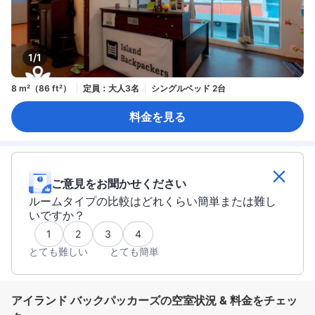
1/1
8 m²（86 ft²）
定員：大人3名
シングルベッド 2台
料金を見る
ご意見をお聞かせください
ルームタイプの比較はどれくらい簡単または難し
いですか？
1
2
3
4
とても難しい
とても簡単
アイランド バックパッカーズの空室状況 & 料金をチェッ