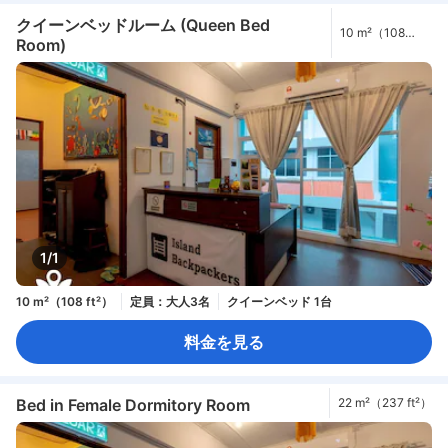
クイーンベッドルーム (Queen Bed
10 m²（108
Room)
ft²）
1/1
10 m²（108 ft²）
定員：大人3名
クイーンベッド 1台
料金を見る
Bed in Female Dormitory Room
22 m²（237 ft²）