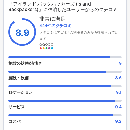
「アイランド バックパッカーズ (Island
けます。
Backpackers)」に宿泊したユーザーからのクチコミ
チェックインは午後2時から、チェックアウトは正午12時まで
可能で、自由な時間を持つことができます。また、空港まで
非常に満足
のアクセスも良好で、車で約90分の距離にあります。特に家
444件のクチコミ
族旅行に嬉しいのは、2歳から12歳までのお子様が無料で宿泊
8.9
クチコミはアゴダ®の利用者のみから投稿されてい
できるポリシーです。アイランド バックパッカーズで、心温
まる思い出を作りませんか？
ます
アイランド バックパッカーズのエンターテインメント施設
アイランド バックパッカーズでは、滞在中に楽しめる多彩な
施設の状態/清潔さ
9
エンターテインメント施設が揃っています。まず、館内には
便利なショップがあり、旅行に必要なアイテムやお土産を手
施設・設備
8.6
軽に購入することができます。地元の特産品や手作りの工芸
品など、ユニークな商品が多数取り揃えられており、訪れる
たびに新しい発見があります。
ロケーション
9.1
また、ショップでは、マレーシアの文化やライフスタイルを
反映した商品が並んでおり、買い物を通じて地域の魅力を感
サービス
9.4
じることができます。アイランド バックパッカーズでの滞在
をより思い出深いものにするために、ぜひお立ち寄りくださ
い。楽しいショッピング体験が待っています！
コスパ
9.2