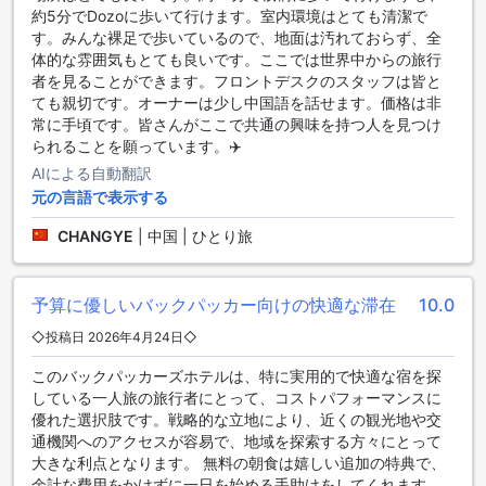
また、ホテルには専用の駐車場も完備されており、自家用車
約5分でDozoに歩いて行けます。室内環境はとても清潔で
での訪問を希望するゲストにも対応しています。さらに、シ
す。みんな裸足で歩いているので、地面は汚れておらず、全
ャトルサービスやタクシーサービスも利用可能で、周辺の観
体的な雰囲気もとても良いです。ここでは世界中からの旅行
光地へのアクセスが非常に便利です。これらの交通手段を利
者を見ることができます。フロントデスクのスタッフは皆と
用することで、センポルナの魅力を存分に楽しむことができ
ても親切です。オーナーは少し中国語を話せます。価格は非
るでしょう。
常に手頃です。皆さんがここで共通の興味を持つ人を見つけ
られることを願っています。✈️
アイランド バックパッカーズの客室設備
AIによる自動翻訳
元の言語で表示する
アイランド バックパッカーズでは、快適な滞在をお約束する
ために、充実した客室設備を取り揃えています。全室にはエ
CHANGYE
|
中国 | ひとり旅
アコンが完備されており、マレーシアの暑い気候でも涼しく
過ごすことができます。さらに、清潔感あふれるリネン類も
用意されており、心地よい眠りをサポートします。
予算に優しいバックパッカー向けの快適な滞在
10.0
また、客室にはヘアドライヤーや無料のバスアメニティが備
え付けられており、旅行中でも美容や身だしなみに気を使え
◇投稿日 2026年4月24日◇
る環境が整っています。お茶やインスタントコーヒーの無料
このバックパッカーズホテルは、特に実用的で快適な宿を探
サービスもあり、朝の目覚めやリラックスタイムにぴったり
している一人旅の旅行者にとって、コストパフォーマンスに
の一杯を楽しむことができます。アイランド バックパッカー
優れた選択肢です。戦略的な立地により、近くの観光地や交
ズでは、旅行者の皆様にとって居心地の良い空間を提供して
通機関へのアクセスが容易で、地域を探索する方々にとって
います。
大きな利点となります。 無料の朝食は嬉しい追加の特典で、
余計な費用をかけずに一日を始める手助けをしてくれます。