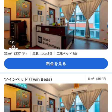
1/1
22 m²（237 ft²）
定員：大人3名
二段ベッド 1台
料金を見る
ツインベッド (Twin Beds)
8 m²（86 ft²）