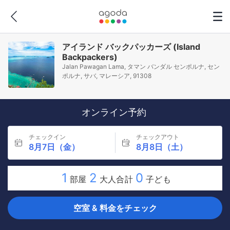
アイランド バックパッカーズ (Island
Backpackers)
Jalan Pawagan Lama, タマン バンダル センポルナ, セン
ポルナ, サバ, マレーシア, 91308
オンライン予約
チェックイン
チェックアウト
8月7日（金）
8月8日（土）
1
2
0
部屋
大人合計
子ども
空室 & 料金をチェック