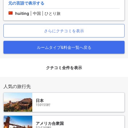
元の言語で表示する
します。また、男女混合の10人ドミトリーは17平方メートル
の広さで、6つの二段ベッドが並んでおり、さまざまなバック
huiting
|
中国 | ひとり旅
パッカーと交流しながら快適に過ごすことができます。さら
に、8平方メートルのツインベッドルームでは、2つのシング
ルベッドがあり、プライベート感を大切にしたい方に最適で
さらにクチコミを表示
す。
Agodaでこれらの客室を予約することで、最高の価格で宿泊
できるだけでなく、ストレスのない簡単な手続きで理想の滞
ルームタイプ&料金一覧へ戻る
在を実現できます。手軽にオンラインで予約ができ、旅行の
計画をスムーズに進めることができます。アイランド バック
パッカーズでの滞在を通じて、センポルナの美しい景色と魅
力を存分に楽しんでください。
クチコミ全件を表示
タマン バンダル センポルナの魅力
人気の旅行先
タマン バンダル センポルナは、マレーシアの美しいセンポル
ナに位置する、自然と文化が融合した魅力的なエリアです。
日本
この地域は、周囲の青い海と豊かな生態系に囲まれ、訪れる
159155軒
人々に素晴らしい体験を提供します。タマン バンダル センポ
ルナでは、地元の人々の生活を垣間見ることができるだけで
なく、様々なアクティビティが楽しめます。特に、ダイビン
アメリカ合衆国
グやシュノーケリングは人気で、色とりどりの熱帯魚やサン
534169軒