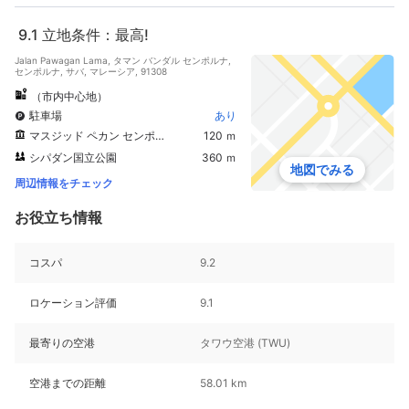
9.1
立地条件：最高!
Jalan Pawagan Lama, タマン バンダル センポルナ,
センポルナ, サバ, マレーシア, 91308
（市内中心地）
駐車場
あり
マスジッド ペカン センポルナ
120 ｍ
シパダン国立公園
360 ｍ
地図でみる
周辺情報をチェック
お役立ち情報
コスパ
9.2
ロケーション評価
9.1
最寄りの空港
タワウ空港 (TWU)
空港までの距離
58.01 km