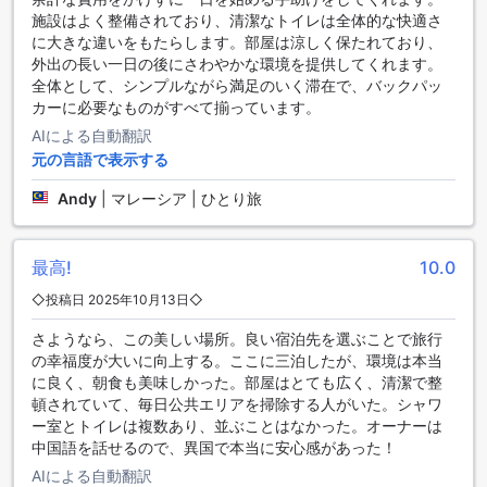
アイランド バックパッカーズのダイニング施設
施設はよく整備されており、清潔なトイレは全体的な快適さ
に大きな違いをもたらします。部屋は涼しく保たれており、
アイランド バックパッカーズでは、宿泊客の皆様に多彩なダ
外出の長い一日の後にさわやかな環境を提供してくれます。
イニングオプションをご用意しております。まずは、リラッ
全体として、シンプルながら満足のいく滞在で、バックパッ
クスした雰囲気の中でコーヒーや軽食を楽しめるカフェで
カーに必要なものがすべて揃っています。
す。新鮮なコーヒーの香りに包まれながら、友人や旅仲間と
楽しいひとときを過ごせます。また、宿泊施設内には、豊富
AIによる自動翻訳
な料理を楽しめるレストランもあり、地元の食材を使用した
元の言語で表示する
美味しい料理を心ゆくまで堪能できます。
さらに、アイランド バックパッカーズでは、快適さを重視し
Andy
|
マレーシア | ひとり旅
たルームサービスもご利用いただけます。お部屋でのんびり
と過ごしたい時や、特別な日を祝いたい時にぴったりです。
また、ハラール料理を提供するレストランも完備しており、
最高!
10.0
さまざまな食文化に配慮したメニューを取り揃えています。
◇投稿日 2025年10月13日◇
日々のハウスキーピングサービスも行われているため、清潔
で快適な環境の中でお食事を楽しむことができます。
さようなら、この美しい場所。良い宿泊先を選ぶことで旅行
の幸福度が大いに向上する。ここに三泊したが、環境は本当
アイランド バックパッカーズの魅力的な客室オファー
に良く、朝食も美味しかった。部屋はとても広く、清潔で整
頓されていて、毎日公共エリアを掃除する人がいた。シャワ
アイランド バックパッカーズでは、旅行者のニーズに合わせ
ー室とトイレは複数あり、並ぶことはなかった。オーナーは
た多彩な客室タイプを提供しています。特に、女性専用の10
中国語を話せるので、異国で本当に安心感があった！
人ドミトリーは22平方メートルの広さを誇り、5つの二段ベッ
AIによる自動翻訳
ドが配置されており、安心してリラックスできる空間を提供