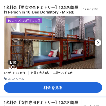
1名料金【男女混合ドミトリー】10名相部屋
17 m²（183
(1 Person in 10-Bed Dormitory - Mixed)
ft²）
カップル旅行者に人気
1/10
17 m²（183 ft²）
定員：大人1名
二段ベッド 6台
3バスルーム
料金を見る
1名料金【女性専用ドミトリー】10名相部屋