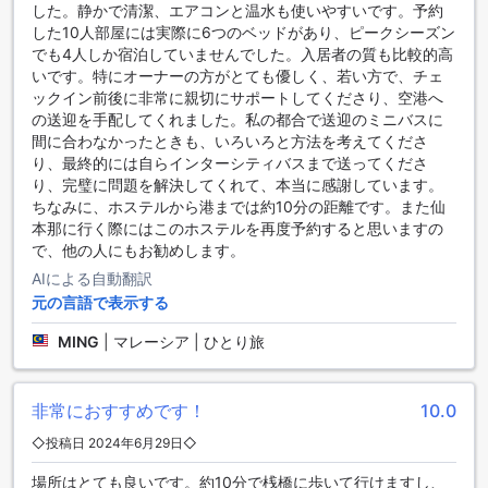
した。静かで清潔、エアコンと温水も使いやすいです。予約
で無料のWi-Fiが利用できるため、インターネット接続を気に
した10人部屋には実際に6つのベッドがあり、ピークシーズン
せず、旅行の計画や大切な連絡をスムーズに行うことができ
でも4人しか宿泊していませんでした。入居者の質も比較的高
ます。また、公共エリアにもWi-Fiが完備されているため、共
いです。特にオーナーの方がとても優しく、若い方で、チェ
用スペースでリラックスしながらも、オンラインでの情報収
ックイン前後に非常に親切にサポートしてくださり、空港へ
集が可能です。
の送迎を手配してくれました。私の都合で送迎のミニバスに
さらに、毎日のハウスキーピングサービスがあり、清潔で快
間に合わなかったときも、いろいろと方法を考えてくださ
適な環境が保たれています。ランドリーサービスやドライク
り、最終的には自らインターシティバスまで送ってくださ
リーニングも利用できるため、長期滞在の方やアクティブな
り、完璧に問題を解決してくれて、本当に感謝しています。
旅行者にも便利です。加えて、コンシェルジュサービスがあ
ちなみに、ホステルから港までは約10分の距離です。また仙
り、観光情報やアクティビティの手配を手伝ってくれるの
本那に行く際にはこのホステルを再度予約すると思いますの
で、初めてのセンポルナでも安心して楽しむことができま
で、他の人にもお勧めします。
す。喫煙エリアも設けられており、喫煙者にも配慮された施
AIによる自動翻訳
設です。
元の言語で表示する
アイランド バックパッカーズの交通施設
MING
|
マレーシア | ひとり旅
アイランド バックパッカーズでは、訪れるゲストの利便性を
考慮した充実した交通施設を提供しています。空港からの移
非常におすすめです！
10.0
動がスムーズに行える空港送迎サービスを利用すれば、到着
後すぐにリラックスした時間を過ごすことができます。事前
◇投稿日 2024年6月29日◇
に予約をすることで、安心してセンポルナに到着することが
できるでしょう。
場所はとても良いです。約10分で桟橋に歩いて行けますし、