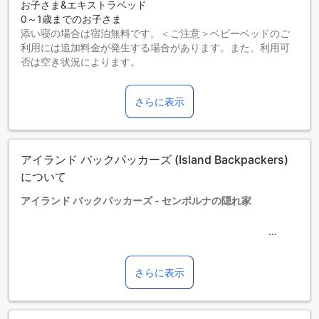
お子さま&エキストラベッド
0～1歳までのお子さま
添い寝の場合は宿泊無料です。＜ご注意＞ベビーベッドのご
利用には追加料金が発生する場合があります。また、利用可
否は空き状況によります。
2～12歳までのお子さま
エキストラベッドをお申し込みください。
さらに表示
13歳以上の宿泊者は大人とみなされます。
エキストラベッドの追加可否は、ルームタイプにより異なり
ます。各ルームタイプ欄の記載をお確かめください。ルーム
タイプの欄にエキストラベッド追加のオプションが提示され
アイランド バックパッカーズ (Island Backpackers)
ていない場合は、エキストラベッドの追加はできません。
【ご注意】6部屋以上をご予約の場合は、異なるご予約条件や
について
追加料金が適用されることがありますのでご了承ください。
アイランド バックパッカーズ - センポルナの隠れ家
マレーシアの美しいセンポルナに位置するアイランド バック
パッカーズは、バックパッカーや旅行者に理想的な宿泊施設
です。2000年に建設され、2017年に改装されたこのホテル
さらに表示
は、快適さと便利さを兼ね備えた魅力的な空間を提供しま
す。全3室の客室は、シンプルでありながら心地よい雰囲気を
醸し出しており、リラックスしたひとときをお過ごしいただ