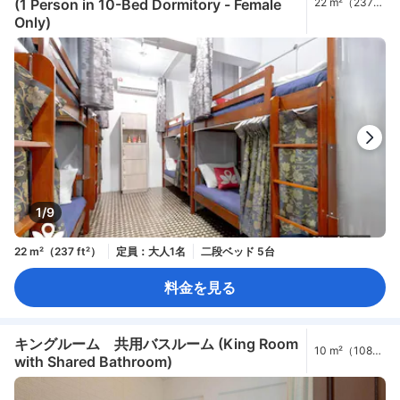
(1 Person in 10-Bed Dormitory - Female
22 m²（237
ft²）
Only)
1/9
22 m²（237 ft²）
定員：大人1名
二段ベッド 5台
料金を見る
キングルーム 共用バスルーム (King Room
10 m²（108
with Shared Bathroom)
ft²）