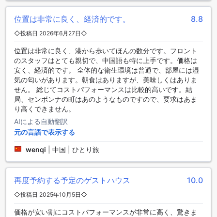
アイランド バックパッカーズのスポーツ施設：海のアクティ
ビティを満喫しよう
位置は非常に良く、経済的です。
8.8
アイランド バックパッカーズでは、センポルナの美しい海を
◇投稿日 2026年6月27日◇
舞台に、釣りやダイビング、シュノーケリングといった多彩
位置は非常に良く、港から歩いてほんの数分です。フロント
なスポーツ施設を提供しています。特に、釣り愛好者にはた
のスタッフはとても親切で、中国語も特に上手です。価格は
まらない環境が整っており、周囲の豊かな海洋生物を楽しみ
安く、経済的です。 全体的な衛生環境は普通で、部屋には湿
ながら、リラックスしたひとときを過ごすことができます。
気の匂いがあります。朝食はありますが、美味しくはありま
釣りのための道具も完備されているため、手ぶらで訪れても
せん。 総じてコストパフォーマンスは比較的高いです。結
すぐにアクティビティを楽しむことができます。
局、センボンナの町はあのようなものですので、要求はあま
また、ダイビングやシュノーケリングも大人気です。透明度
り高くできません。
の高い海でのダイビングは、色とりどりの熱帯魚や美しいサ
ンゴ礁を間近で見ることができ、忘れられない体験となるこ
AIによる自動翻訳
とでしょう。初心者から上級者まで楽しめるプログラムが用
元の言語で表示する
意されており、インストラクターによる丁寧な指導も受けら
れるため、安心して挑戦できます。アイランド バックパッカ
wenqi
|
中国 | ひとり旅
ーズで、海の魅力を存分に味わいながら、アクティブなひと
ときをお過ごしください。
再度予約する予定のゲストハウス
10.0
アイランド バックパッカーズの便利な施設
◇投稿日 2025年10月5日◇
アイランド バックパッカーズでは、快適な滞在をサポートす
価格が安い割にコストパフォーマンスが非常に高く、驚きま
るために多彩な便利な施設を提供しています。まず、全客室