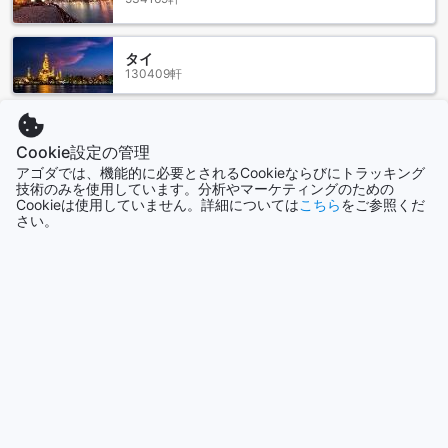
ゴ礁を間近で観察することができます。
また、タマン バンダル センポルナは、地元の文化や伝統を体
験する絶好の場所でもあります。周辺には、マレーシアの伝
タイ
統的な料理を楽しめるレストランや、手工芸品を扱う市場が
130409軒
点在しており、観光客は地元の人々との交流を通じて、より
深い理解を得ることができます。美しい自然環境と豊かな文
化が共存するタマン バンダル センポルナは、訪れる価値のあ
香港
る場所です。
2688軒
Cookie設定の管理
アゴダでは、機能的に必要とされるCookieならびにトラッキング
センポルナのアイランド バックパッカーズへのアクセスガイ
技術のみを使用しています。分析やマーケティングのための
Cookieは使用していません。詳細については
こちら
をご参照くだ
ド
シンガポール
さい。
1501軒
センポルナへのアクセスは、最寄りの空港であるタウアン空
港（Sempornah Airport）から始まります。タウアン空港は、
もっと見る
センポルナの中心部から約20キロメートルの距離に位置して
おり、空港からはタクシーやシャトルバスを利用することが
全て表示
できます。タクシーは空港の外に待機しており、アイランド
バックパッカーズまでの移動は約30分程度です。タクシーの
運転手に行き先を伝えると、スムーズに目的地まで連れて行
今話題の都市
ってくれるでしょう。
また、クアラルンプールやコタキナバルなどの主要都市から
センポルナへは、国内線のフライトが便利です。これらの都
セブ
フィリピン
市からセンポルナ行きのフライトを利用した後、タウアン空