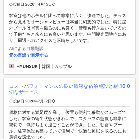
が必要な場合でも、荷物預かりサービスを利用すれば、観光
◇投稿日 2026年4月15日◇
やショッピングを心ゆくまで楽しむことができます。加え
て、日々のハウスキーピングサービスも充実しており、清潔
客室は他のホテルに比べて非常に広く、快適でした。テラス
で快適な空間を提供します。安全面においても、セーフティ
から見えるオーシャンビューは本当に幻想的でした。特に屋
ボックスが完備されており、大切な貴重品を安心して保管で
外プールは写真を撮るのにも良く、管理も行き届いているの
きます。コンシェルジュサービスも利用できるため、観光情
で子供たちと来るにも良いと思います。中門観光団地内にあ
報やレストランの予約など、旅のサポートを受けることがで
り、周辺へのアクセスも素晴らしいです。
きます。
AIによる自動翻訳
元の言語で表示する
チェジュ ブヨン ホテルの交通施設のご紹介
HYUNSUK
|
韓国 | カップル
チェジュ ブヨン ホテルでは、宿泊客の利便性を考慮した充実
した交通施設をご用意しています。ホテル内には広々とした
無料の駐車場があり、車での訪問を計画している方にとって
コストパフォーマンスの良い清潔な宿泊施設と親
10.0
非常に便利です。自家用車でのアクセスが可能で、安心して
切なサービス
駐車できるスペースが確保されていますので、観光やビジネ
◇投稿日 2026年7月12日◇
スでの移動もストレスなく行えます。
また、タクシーサービスも利用可能で、必要な際にはすぐに
価格に対する満足度が高く、位置も便利で移動がスムーズで
呼び出すことができます。観光地への移動や、空港へのアク
した。客室の衛生状態がきれいで、スタッフの態度も非常に
セスもスムーズに行えるため、初めて済州を訪れる方にも安
親切で、気持ちよく過ごすことができました。朝食やプー
心です。チェジュ ブヨン ホテルでは、快適な滞在をサポート
ル、駐車施設も整っていて便利で、快適な睡眠を取るのにも
するための交通手段が整っており、訪れる皆様にとって便利
最適な環境でした。