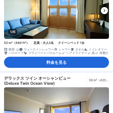
1/6
52 m²（560 ft²）
定員：大人3名
クイーンベッド 1台
眺望: 山
ウォークインシャワー
シャワー
タオル
トイレタリー
バスローブ
プライベートバスルーム
ヘアドライヤー
鏡
体重計
料金を見る
デラックス ツイン オーシャンビュー
39 m²（420
(Deluxe Twin Ocean View)
ft²）