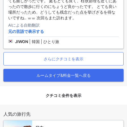
ても嬉しかったです。 庭もとても良く、柱状節理も近くにあ
ッドまたはセミダブルベッドを備えており、友人や家族との
ったので散歩に行くのにちょうど良かったです。 とても良い
滞在に最適です。
場所だったため、どうしても残念だった点を挙げざるを得な
さらに、広々とした59平方メートルのハリウッドルームや、
いですね.. ㅠㅠ 次回もまた訪れます。
52平方メートルのジュニアスイートもご用意しております。
ハリウッドルームは、セミダブルベッドまたはキングベッド
AIによる自動翻訳
を選べるため、特別なひとときを演出します。スタンダード
元の言語で表示する
ダブルルームとスタンダードツインルームは、23平方メート
ルの快適な空間を提供し、シンプルでありながら心地よい滞
JIWON
|
韓国 | ひとり旅
在をお約束します。アゴダでこれらの客室を予約すること
で、最良の価格でスムーズな予約体験を享受できるため、ス
トレスフリーな旅を実現できます。
さらにクチコミを表示
済州（チェジュ）の隠れた宝石、中文（チュンムン）
ルームタイプ&料金一覧へ戻る
済州（チェジュ）の南部に位置する中文（チュンムン）は、
自然の美しさと文化的な魅力が融合した素晴らしいエリアで
す。この地域は、青い海と美しいビーチに囲まれ、訪れる
クチコミ全件を表示
人々にリラックスした雰囲気を提供します。特に中文海水浴
場は、透明度の高い海水と白い砂浜が特徴で、家族連れやカ
ップルに人気のスポットです。ここでは、日光浴や海水浴を
人気の旅行先
楽しむことができ、夕日が沈む瞬間は心に残る美しい景色を
提供します。
また、中文は済州の豊かな文化と歴史を感じることができる