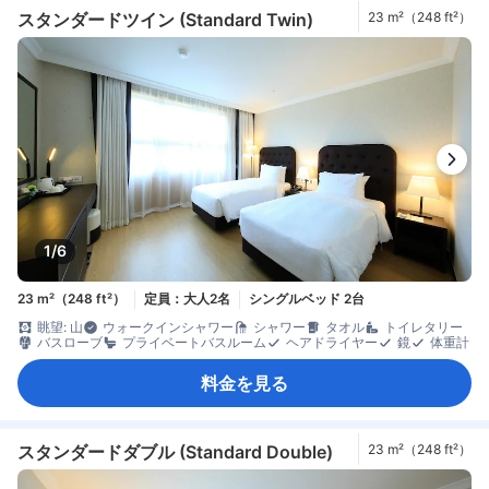
スタンダードツイン (Standard Twin)
23 m²（248 ft²）
1/6
23 m²（248 ft²）
定員：大人2名
シングルベッド 2台
眺望: 山
ウォークインシャワー
シャワー
タオル
トイレタリー
バスローブ
プライベートバスルーム
ヘアドライヤー
鏡
体重計
料金を見る
スタンダードダブル (Standard Double)
23 m²（248 ft²）