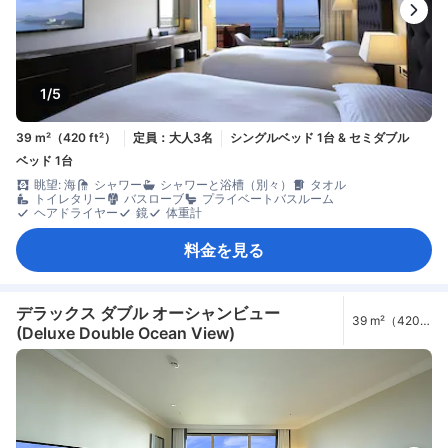
1/5
39 m²（420 ft²）
定員：大人3名
シングルベッド 1台 & セミダブル
ベッド 1台
眺望: 海
シャワー
シャワーと浴槽（別々）
タオル
トイレタリー
バスローブ
プライベートバスルーム
ヘアドライヤー
鏡
体重計
料金を見る
デラックス ダブル オーシャンビュー
39 m²（420
(Deluxe Double Ocean View)
ft²）