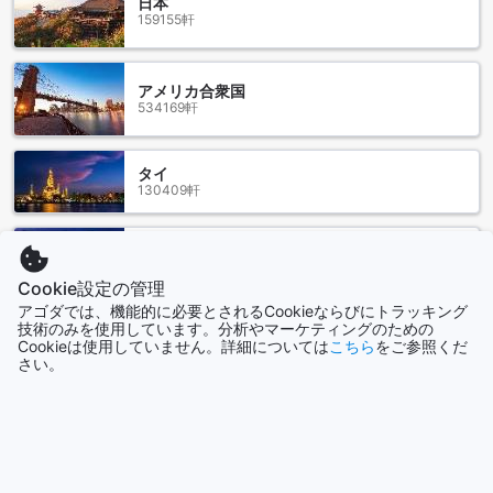
日本
場所でもあります。地元の市場や伝統的な食堂では、新鮮な
159155軒
海産物や済州特産の食材を使った料理を楽しむことができま
す。特に、済州の名物である黒豚やみかんを使った料理は、
一度は味わっておきたい逸品です。さらに、近くには美しい
アメリカ合衆国
ハイキングコースや観光名所も点在しており、自然愛好者や
534169軒
冒険好きの旅行者にも最適なエリアです。中文（チュンム
ン）は、済州の魅力を存分に味わえる場所として、訪れる価
値があります。
タイ
130409軒
済州（チェジュ）空港からチェジュ ブヨン ホテルへのアクセ
ス
香港
2688軒
済州（チェジュ）空港からチェジュ ブヨン ホテルへは、便利
Cookie設定の管理
な交通手段がいくつかあります。空港からはタクシーが最も
アゴダでは、機能的に必要とされるCookieならびにトラッキング
簡単で快適な方法です。タクシーは空港の到着ロビーのすぐ
技術のみを使用しています。分析やマーケティングのための
シンガポール
Cookieは使用していません。詳細については
こちら
をご参照くだ
外に待機しており、約40分ほどでホテルに到着します。運賃
1501軒
さい。
はおおよそ25,000ウォンから30,000ウォン程度で、荷物が
多い場合や直行で行きたい方には特におすすめです。
また、公共バスを利用することも可能です。空港のバス停か
もっと見る
ら出発する「600」番のバスを利用すれば、チェジュ ブヨン
ホテルの近くにある停留所までアクセスできます。バスの運
全て表示
行時間は約30分おきで、所要時間は約1時間です。料金はリー