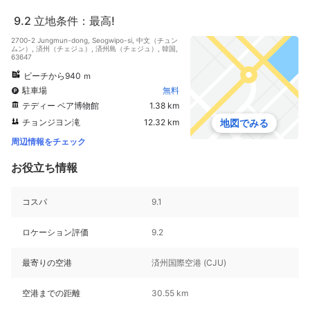
9.2
立地条件：最高!
2700-2 Jungmun-dong, Seogwipo-si, 中文（チュン
ムン）, 済州（チェジュ）, 済州島（チェジュ）, 韓国,
63647
ビーチから940 ｍ
駐車場
無料
テディー ベア博物館
1.38 km
チョンジヨン滝
12.32 km
地図でみる
周辺情報をチェック
お役立ち情報
コスパ
9.1
ロケーション評価
9.2
最寄りの空港
済州国際空港 (CJU)
空港までの距離
30.55 km