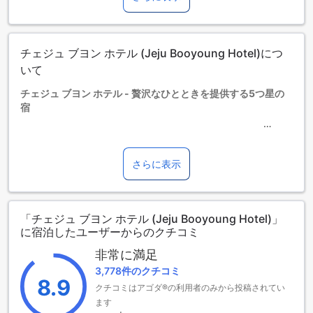
エキストラベッドの追加可否は、ルームタイプにより異なり
ます。各ルームタイプ欄の記載をお確かめください。ルーム
タイプの欄にエキストラベッド追加のオプションが提示され
チェジュ ブヨン ホテル (Jeju Booyoung Hotel)につ
ていない場合は、エキストラベッドの追加はできません。
【ご注意】6部屋以上をご予約の場合は、異なるご予約条件や
いて
追加料金が適用されることがありますのでご了承ください。
チェジュ ブヨン ホテル - 贅沢なひとときを提供する5つ星の
宿
済州（チェジュ）の美しい景色に囲まれたチェジュ ブヨン ホ
テルは、贅沢な体験を求める旅行者に最適な5つ星の宿泊施設
さらに表示
です。262室の広々とした客室は、モダンなデザインと快適さ
を兼ね備え、訪れるすべてのゲストに心地よい滞在を提供し
ます。
「チェジュ ブヨン ホテル (Jeju Booyoung Hotel)」
チェックインは午後3時から、チェックアウトは午前11時まで
に宿泊したユーザーからのクチコミ
可能で、ゆったりとした時間を過ごせます。また、このホテ
ルはお子様連れのご家族にも優しく、2歳から12歳までのお子
非常に満足
様は無料で宿泊できるため、家族旅行にもぴったりです。チ
3,778件のクチコミ
ェジュ ブヨン ホテルで、特別なひとときをお楽しみくださ
8.9
クチコミはアゴダ®の利用者のみから投稿されてい
い。
ます