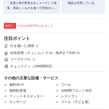
「友達と秋の夜長をおしゃべりして毎
「施設は充実している。」
食，美味しいものを食べて景色のいい
部屋で開放された時間を過ごすことが
できました。」
好評！
今日は46回予約されました
注目ポイント
行き届いた清掃
柱状節理（チュンムン テポ）海岸まで590 m
リーズナブル
チェックイン（24時間対応）
その他の主要な設備・サービス
無料Wi-Fi
プール
無料駐車場
24時間フロント対応
フィットネスセンター
レストラン
マッサージ
プール（子ども用）