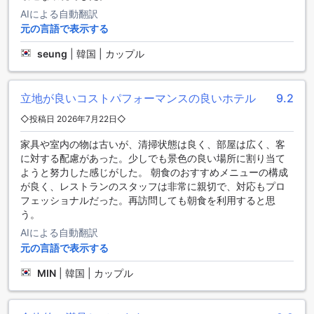
な選択肢が揃っています。
AIによる自動翻訳
元の言語で表示する
チェジュ ブヨン ホテルの客室設備
seung
|
韓国 | カップル
チェジュ ブヨン ホテルでは、快適な滞在を実現するために、
様々な客室設備を完備しています。エアコンが完備されてお
り、外の気温に関わらず、いつでも快適な環境を提供しま
立地が良いコストパフォーマンスの良いホテル
9.2
す。また、リラックスできるバスローブや、髪を素早く乾か
すためのヘアドライヤーもご用意。さらに、テレビや衛星放
◇投稿日 2026年7月22日◇
送・ケーブルテレビを楽しみながら、ゆったりとした時間を
過ごすことができます。
家具や室内の物は古いが、清掃状態は良く、部屋は広く、客
お部屋には、バルコニーやテラスがあり、美しい景色を眺め
に対する配慮があった。少しでも景色の良い場所に割り当て
ながらリフレッシュすることが可能です。冷蔵庫には無料の
ようと努力した感じがした。 朝食のおすすめメニューの構成
ボトルウォーターが用意されており、喉が渇いたときにも安
が良く、レストランのスタッフは非常に親切で、対応もプロ
心です。ブラックアウトカーテンが設置されているため、プ
フェッショナルだった。再訪問しても朝食を利用すると思
ライバシーを確保しつつ、ゆっくりと眠ることができます。
う。
さらに、インスタントコーヒーやお茶が無料で提供されてお
AIによる自動翻訳
り、心地よいひと時を演出します。タオルも豊富に揃ってお
元の言語で表示する
り、別のリビングルームがあるため、家族や友人と一緒に過
ごす際にも便利です。
MIN
|
韓国 | カップル
チェジュ ブヨン ホテルのダイニング施設