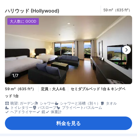
ハリウッド (Hollywood)
59 m²（635 ft²）
大人数に GOOD
1/7
59 m²（635 ft²）
定員：大人4名
セミダブルベッド 1台 & キングベ
ッド 1台
眺望: ガーデン
シャワー
シャワーと浴槽（別々）
タオル
トイレタリー
バスローブ
プライベートバスルーム
ヘアドライヤー
鏡
体重計
料金を見る