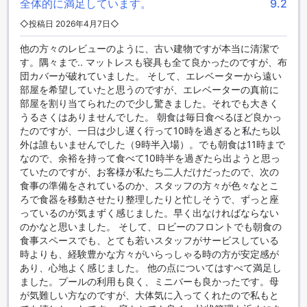
全体的に満足しています。
9.2
チェジュ ブヨン ホテルでは、ゲストの皆様に多彩なダイニン
グ体験を提供しています。まず、ホテル内にあるコーヒーシ
◇投稿日 2026年4月7日◇
ョップでは、リラックスした雰囲気の中で香り高いコーヒー
他の方々のレビューのように、古い建物ですが本当に清潔で
や軽食を楽しむことができます。朝のひとときや午後の休憩
す。隅々まで.. マットレスも寝具も全て良かったのですが、布
にぴったりの場所で、地元の特産品を使用したスイーツもぜ
団カバーが破れていました。 そして、エレベーターから遠い
ひお試しください。
部屋を希望していたと思うのですが、エレベーターの真前に
また、ホテルのレストランでは、朝食ビュッフェが用意され
部屋を割り当てられたので少し驚きました。それでも大きく
ており、新鮮な食材を使った多彩な料理が並びます。韓国の
うるさくはありませんでした。 朝食は毎日食べるほど良かっ
伝統的な料理からインターナショナルなメニューまで、幅広
たのですが、一日は少し遅く行って10時を過ぎると私たち以
い選択肢が魅力です。お部屋での食事を希望される方には、
外は誰もいませんでした（9時半入場）。でも朝食は11時まで
ルームサービスもご利用いただけますので、プライベートな
なので、余裕を持って食べて10時半を過ぎたら出ようと思っ
空間でゆったりとした食事を楽しむことができます。
ていたのですが、お客様が私たち二人だけだったので、次の
食事の準備をされているのか、スタッフの方々が色々なとこ
チェジュ ブヨン ホテルの客室のご紹介
ろで食器を移動させたり整理したりと忙しそうで、ずっと座
っているのが気まずく感じました。早く出なければならない
チェジュ ブヨン ホテルでは、様々なニーズに応える多彩な客
のかなと思いました。 そして、ロビーのフロントでも朝食の
室をご用意しています。39平方メートルの広さを誇るデラッ
食事スペースでも、とても若いスタッフがサービスしている
クスダブルルームは、贅沢なスーパーカ kingベッドが特徴
時よりも、経験豊かな方々がいらっしゃる時の方が安定感が
で、ゆったりとした空間でリラックスできます。また、デラ
あり、心地よく感じました。 他の点についてはすべて満足し
ックスダブルオーシャンビューは、美しい海の景色を楽しみ
ました。プールの利用も良く、ミニバーも良かったです。母
ながら、同様の快適さを提供します。デラックスツインルー
が気難しい方なのですが、大体気に入ってくれたので私もと
ムとデラックスツインオーシャンビューは、1つのシングルベ