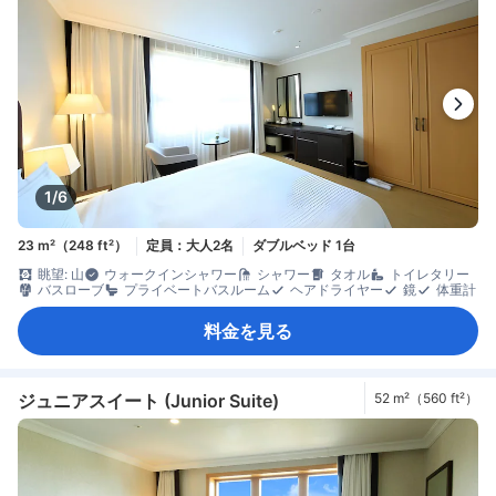
1/6
23 m²（248 ft²）
定員：大人2名
ダブルベッド 1台
眺望: 山
ウォークインシャワー
シャワー
タオル
トイレタリー
バスローブ
プライベートバスルーム
ヘアドライヤー
鏡
体重計
料金を見る
ジュニアスイート (Junior Suite)
52 m²（560 ft²）