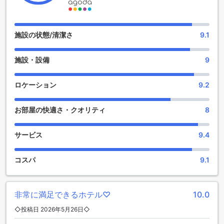
チェジュ ブヨン ホテルのエンターテイメント施設
チェジュ ブヨン ホテルでは、訪れるゲストの皆様に心身とも
にリフレッシュしていただける多彩なエンターテイメント施
施設の状態/清潔さ
9.1
設をご用意しています。まずは、リラクゼーションを求める
方にぴったりのスパとマッサージ施設です。専門のセラピス
施設・設備
9
トによるトリートメントで、日々の疲れを癒し、極上のひと
ときをお過ごしいただけます。サウナも完備しており、心地
よい蒸気に包まれながら、心と体をリセットすることができ
ロケーション
9.2
ます。
また、ホテル内には美しい庭園が広がっており、散策や静か
お部屋の快適さ・クオリティ
8
な読書の時間を楽しむことができます。自然に囲まれたこの
スペースは、リラックスしたい方にとっての隠れ家のような
存在です。さらに、地元の特産品やお土産を見つけることが
サービス
9.4
できるギフトショップも併設しており、旅行の思い出を持ち
帰るための素敵なアイテムが揃っています。チェジュ ブヨン
コスパ
9.1
ホテルで、心温まるひとときをお楽しみください。
チェジュ ブヨン ホテルのスポーツ施設の魅力
非常に満足できるホテル♡
10.0
チェジュ ブヨン ホテルでは、アクティブなライフスタイルを
◇投稿日 2026年5月26日◇
楽しむための充実したスポーツ施設が整っています。まず、
屋内プールは、四季を問わず快適に泳ぐことができるスペー