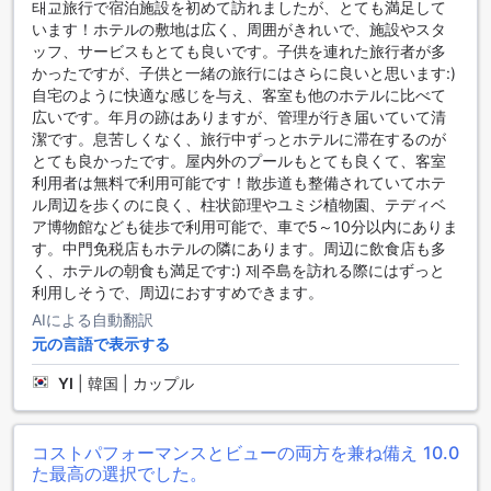
태교旅行で宿泊施設を初めて訪れましたが、とても満足して
スです。広々としたプールは、リラックスしたい時やエクサ
います！ホテルの敷地は広く、周囲がきれいで、施設やスタ
サイズをしたい時に最適で、心身ともにリフレッシュできま
ッフ、サービスもとても良いです。子供を連れた旅行者が多
す。
かったですが、子供と一緒の旅行にはさらに良いと思います:)
さらに、フィットネスセンターは無料で利用でき、最新のト
自宅のように快適な感じを与え、客室も他のホテルに比べて
レーニング機器が揃っています。トレーニング後には、屋外
広いです。年月の跡はありますが、管理が行き届いていて清
プールでのひと泳ぎや、プールサイドバーでのリフレッシュ
潔です。息苦しくなく、旅行中ずっとホテルに滞在するのが
もおすすめです。美しい景色を眺めながら、ドリンクを楽し
とても良かったです。屋内外のプールもとても良くて、客室
むことができ、アクティブな一日の締めくくりにぴったりで
利用者は無料で利用可能です！散歩道も整備されていてホテ
す。チェジュ ブヨン ホテルで、心身を鍛え、リフレッシュす
ル周辺を歩くのに良く、柱状節理やユミジ植物園、テディベ
る素晴らしい時間をお過ごしください。
ア博物館なども徒歩で利用可能で、車で5～10分以内にありま
す。中門免税店もホテルの隣にあります。周辺に飲食店も多
チェジュ ブヨン ホテルの便利な施設
く、ホテルの朝食も満足です:) 제주島を訪れる際にはずっと
利用しそうで、周辺におすすめできます。
チェジュ ブヨン ホテルでは、滞在中の快適さを追求するため
AIによる自動翻訳
に多彩な便利な施設を提供しています。まず、全客室で利用
元の言語で表示する
可能な無料Wi-Fiにより、ゲストはいつでもインターネットに
アクセスでき、旅行の計画やビジネスの連絡をスムーズに行
YI
|
韓国 | カップル
うことができます。また、公共エリアでもWi-Fiが利用可能な
ため、ロビーや共用スペースでも快適にインターネットを楽
しむことができます。
コストパフォーマンスとビューの両方を兼ね備え
10.0
さらに、ホテル内には便利なコンビニエンスストアがあり、
た最高の選択でした。
必要なものをすぐに手に入れることができます。荷物の保管