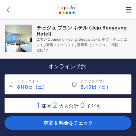
チェジュ ブヨン ホテル (Jeju Booyoung
Hotel)
2700-2 Jungmun-dong, Seogwipo-si, 中文（チュンム
ン）, 済州（チェジュ）, 済州島（チェジュ）, 韓国,
63647
オンライン予約
チェックイン
チェックアウト
8月8日（土）
8月9日（日）
1
2
0
部屋
大人合計
子ども
空室 & 料金をチェック