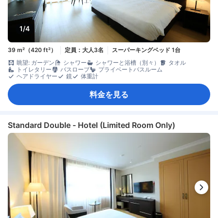
1/4
39 m²（420 ft²）
定員：大人3名
スーパーキングベッド 1台
眺望: ガーデン
シャワー
シャワーと浴槽（別々）
タオル
トイレタリー
バスローブ
プライベートバスルーム
ヘアドライヤー
鏡
体重計
料金を見る
Standard Double - Hotel (Limited Room Only)