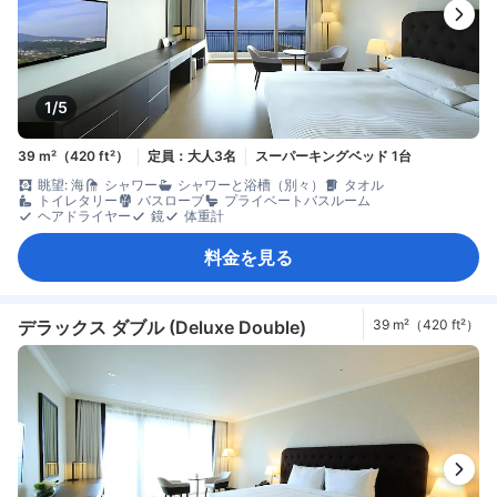
1/5
39 m²（420 ft²）
定員：大人3名
スーパーキングベッド 1台
眺望: 海
シャワー
シャワーと浴槽（別々）
タオル
トイレタリー
バスローブ
プライベートバスルーム
ヘアドライヤー
鏡
体重計
料金を見る
デラックス ダブル (Deluxe Double)
39 m²（420 ft²）