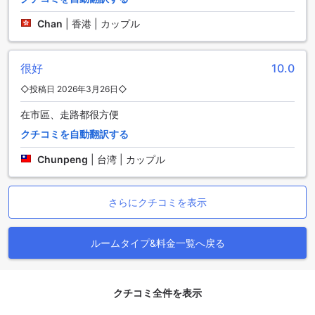
堪能できる基隆廟口夜市があります。夜市では、新鮮な海産
物や地元の美味しい屋台料理を楽しむことができ、台湾の活
Chan
|
香港 | カップル
気あふれる夜の雰囲気を満喫できます。また、基隆港は港町
の風情を感じられる絶景スポットで、海の景色とともに散策
を楽しめます。さらに、歴史的な趣を持つ台湾省城隍廟や基
很好
10.0
隆城隍廟は、台湾の伝統的な宗教文化に触れることができる
◇投稿日 2026年3月26日◇
重要な文化財です。中正公園や基隆中正公園では、緑豊かな
自然の中でリラックスしたひとときを過ごせ、家族連れや散
在市區、走路都很方便
策好きにおすすめです。
クチコミを自動翻訳する
便利な交通アクセス：基隆駅と三坑駅周辺の交通網
Chunpeng
|
台湾 | カップル
K ホテル ジーロンは、基隆市の中心部に位置し、公共交通機
関へのアクセスも非常に便利です。最寄りの基隆駅からは、
さらにクチコミを表示
市内外への移動がスムーズに行え、観光やビジネスの拠点と
して理想的な立地となっています。基隆駅からはバスやタク
シーを利用して、観光名所やショッピングエリアへ簡単にア
ルームタイプ&料金一覧へ戻る
クセスできます。
周辺のおすすめレストラン
クチコミ全件を表示
K ホテル ジーロンの周辺には、多彩なグルメスポットが点在