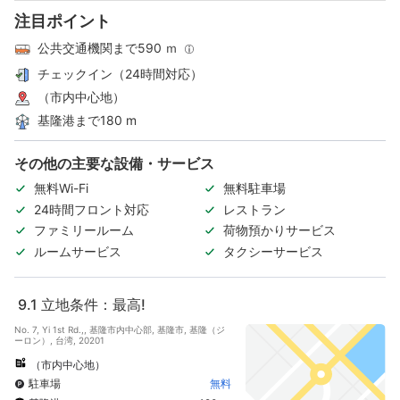
注目ポイント
公共交通機関まで590 ｍ
チェックイン（24時間対応）
（市内中心地）
基隆港まで180 m
その他の主要な設備・サービス
無料Wi-Fi
無料駐車場
24時間フロント対応
レストラン
ファミリールーム
荷物預かりサービス
ルームサービス
タクシーサービス
9.1
立地条件：最高!
No. 7, Yi 1st Rd.,, 基隆市内中心部, 基隆市, 基隆（ジ
ーロン）, 台湾, 20201
（市内中心地）
駐車場
無料