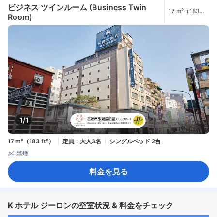
ビジネス ツインルーム (Business Twin
17 m²（183
Room)
ft²）
1/1
17 m²（183 ft²）
定員：大人3名
シングルベッド 2台
禁煙
料金を見る
K ホテル ジーロンの空室状況 & 料金をチェック