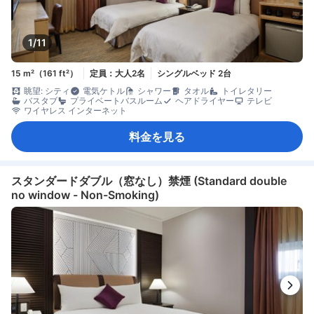
1/11
15 m²（161 ft²）
定員：大人2名
シングルベッド 2台
眺望: シティ
電気ケトル
シャワー
タオル
トイレタリー
バスタブ
プライベートバスルーム
ヘアドライヤー
テレビ
ワイヤレス インターネット
料金を見る
スタンダードダブル（窓なし）禁煙 (Standard double
no window - Non-Smoking)