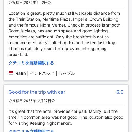
◇投稿日 2024年9月2日◇
基隆市内中心部は、台湾の歴史と文化が息づく魅力的なエリ
アです。色とりどりの伝統的な建築物や賑やかな市場が立ち
Location is great, pretty much still walkable distance from
並び、訪れる人々を温かく迎え入れます。特に、基隆廟口夜
the Train Station, Maritime Plaza, Imperial Crown Building
市は地元の新鮮な海鮮料理や地元グルメを楽しめる絶好のス
and the famous Night Market. Check in process is smooth.
ポットで、夜遅くまで賑わいを見せています。街の活気とと
Room is clean, has enough space and good lighting.
もに、歴史的な名所や現代的なショップも点在し、誰もが飽
Amenities are sufficient. Only the breakfast is not so
きることなく散策を楽しめる場所です。
recommended, very limited option and tasted just okay.
There is definitely room for improvement regarding
空港からKホテルジーロンへのアクセス方法
breakfast.
クチコミを自動翻訳する
台湾の基隆市に位置するKホテルジーロンへは、最寄りの台北
桃園国際空港または台北松山空港から簡単にアクセスできま
Ratih
|
インドネシア | カップル
す。桃園国際空港からは、空港から台北駅行きの高速バスや
MRT（地下鉄）を利用し、その後台北駅から基隆行きの列車
に乗車するのが便利です。所要時間は約1時間半程度で、快適
Good for the trip with car
6.0
な旅をお楽しみいただけます。松山空港からは、MRTの淡水
信義線を利用して台北駅へ向かい、そこから基隆行きの列車
◇投稿日 2023年12月27日◇
に乗るルートがおすすめです。
it's great that the hotel provides car park facility, but the
smell in common area was not good. The location also good
K ホテル ジーロン周辺の魅力的な観光スポット
for visiting Keelung night market.
K ホテル ジーロンから徒歩圏内には、台湾のグルメと文化を
クチコミを自動翻訳する