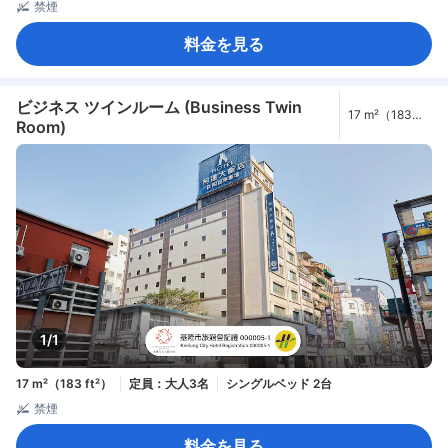
禁煙
料金を見る
ビジネス ツインルーム (Business Twin
17 m²（183
Room)
ft²）
1/1
17 m²（183 ft²）
定員：大人3名
シングルベッド 2台
禁煙
料金を見る