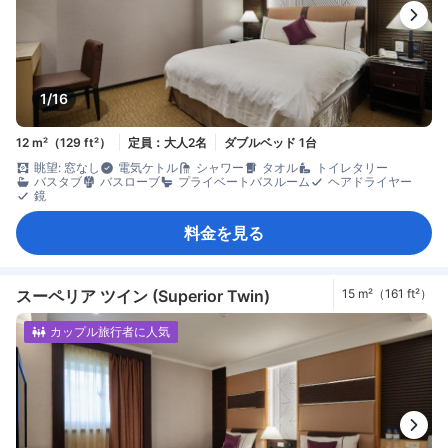
1/16
12 m²（129 ft²）
定員：大人2名
ダブルベッド 1台
眺望: 窓なし
電気ケトル
シャワー
タオル
トイレタリー
バスタブ
バスローブ
プライベートバスルーム
ヘアドライヤー
鏡
料金を見る
スーペリア ツイン (Superior Twin)
15 m²（161 ft²）
カップル旅行者に人気