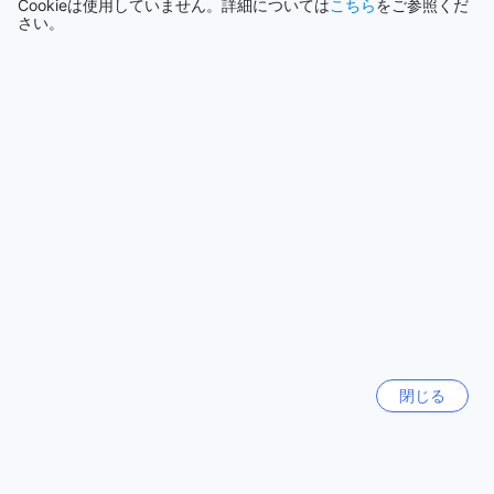
Cookieは使用していません。詳細については
こちら
をご参照くだ
さい。
もっと見る
K ホテル ジーロンの料金と基隆市の平均価格の比較
全て表示
K ホテル ジーロンの客室料金は、平均して$76から$100の範
囲で設定されており、これは基隆市内の他のホテルとほぼ同
じ価格帯に位置しています。市内の平均価格と比較しても、
今話題の都市
競争力のある価格設定となっており、コストパフォーマンス
の良さが魅力です。手頃な価格で快適な宿泊体験を求める旅
シンガポール
行者にとって、理想的な選択肢と言えるでしょう。
シンガポール
この価格帯は、観光やビジネス旅行の両方に適しており、質
の高いサービスと便利なロケーションを兼ね備えています。
基隆市での滞在を計画している方は、K ホテル ジーロンの料
ソウル
金設定を参考にして、予算内で快適な宿泊を実現してみては
韓国
いかがでしょうか。
K ホテル ジーロンの顧客満足度の高い評価
済州（チェジュ）
韓国
K ホテル ジーロンは、その優れたロケーションにより、多く
閉じる
のゲストから絶賛されています。市内の便利な場所に位置
し、観光やビジネスの拠点として理想的な環境を提供してい
香港
ます。ホテルのスタッフは非常に親切で、ゲスト一人ひとり
香港
に丁寧に対応しているとの評価が高く、快適な滞在をサポー