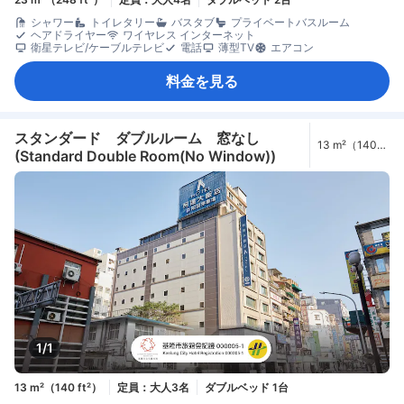
シャワー
トイレタリー
バスタブ
プライベートバスルーム
ヘアドライヤー
ワイヤレス インターネット
衛星テレビ/ケーブルテレビ
電話
薄型TV
エアコン
料金を見る
スタンダード ダブルルーム 窓なし
13 m²（140
(Standard Double Room(No Window))
ft²）
1/1
13 m²（140 ft²）
定員：大人3名
ダブルベッド 1台