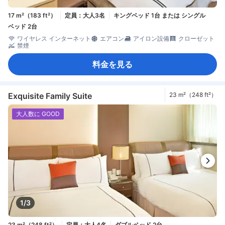
17 m²（183 ft²）
定員：大人3名
キングベッド 1台 または シングル
ベッド 2台
ワイヤレス インターネット
エアコン
アイロン設備
クローゼット
禁煙
料金を見る
Exquisite Family Suite
23 m²（248 ft²）
大人数に GOOD
1/3
23 m²（248 ft²）
定員：大人4名
ダブルベッド 2台