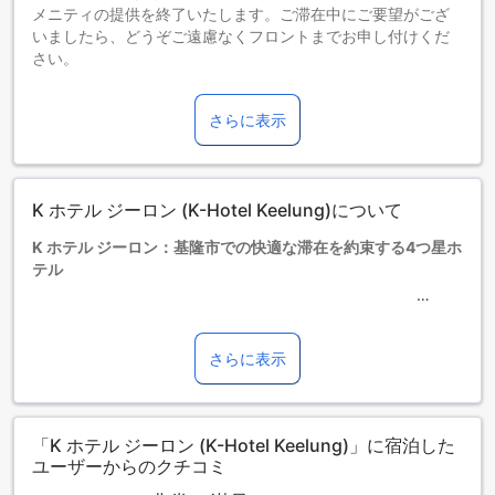
メニティの提供を終了いたします。ご滞在中にご要望がござ
いましたら、どうぞご遠慮なくフロントまでお申し付けくだ
さい。
お子さま&エキストラベッド
0～2歳までのお子さま
さらに表示
添い寝の場合は宿泊無料です。＜ご注意＞ベビーベッドのご
利用には追加料金が発生する場合があります。また、利用可
否は空き状況によります。
3～12歳までのお子さま
K ホテル ジーロン (K-Hotel Keelung)について
添い寝の場合は宿泊無料です。
13歳以上の宿泊者は大人とみなされます。
K ホテル ジーロン：基隆市での快適な滞在を約束する4つ星ホ
エキストラベッドの追加可否は、ルームタイプにより異なり
テル
ます。各ルームタイプ欄の記載をお確かめください。ルーム
タイプの欄にエキストラベッド追加のオプションが提示され
K ホテル ジーロンは、台湾の魅力あふれる都市、基隆市に位
ていない場合は、エキストラベッドの追加はできません。
置する4つ星の高級ホテルです。全68室の客室は、快適さと
【ご注意】6部屋以上をご予約の場合は、異なるご予約条件や
スタイリッシュさを兼ね備え、訪れるゲストにリラックスで
さらに表示
追加料金が適用されることがありますのでご了承ください。
きる空間を提供します。洗練されたインテリアと最新の設備
が整っており、ビジネスや観光の拠点として最適です。
また、家族連れにも優しいポリシーが魅力の一つ。3歳から12
「K ホテル ジーロン (K-Hotel Keelung)」に宿泊した
歳までの子供は無料で宿泊できるため、家族旅行にもぴった
ユーザーからのクチコミ
りです。親しみやすいスタッフと温かいおもてなしが、滞在
中の安心感を高め、思い出に残る旅をサポートします。