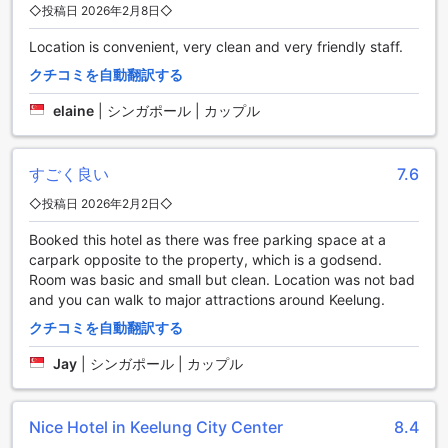
した設備を誇ります。エアコン完備で、台湾の暑い日差しの
◇投稿日 2026年2月8日◇
中でも快適に過ごせます。リラックスできるバスローブやヘ
Location is convenient, very clean and very friendly staff.
アドライヤーも備えられており、身支度もスムーズです。テ
レビには衛星・ケーブルチャンネルが映り、多彩なエンター
クチコミを自動翻訳する
テインメントをお楽しみいただけます。
elaine
|
シンガポール | カップル
K ホテル ジーロンの魅力的な客室タイプとお得な予約特典
K ホテル ジーロンでは、多彩な客室タイプをご用意してお
すごく良い
7.6
り、快適な滞在をお約束します。標準シングルルームは11平
◇投稿日 2026年2月2日◇
方メートルのコンパクトな空間で、シンプルかつ機能的な宿
泊を求める方に最適です。スーペリアツインルームは14平方
Booked this hotel as there was free parking space at a
メートルの広さを誇り、2つのシングルベッドを備えており、
carpark opposite to the property, which is a godsend.
友人やビジネスでの滞在にぴったりです。ラン・オブ・ハウ
Room was basic and small but clean. Location was not bad
スルームは13平方メートルの多目的な空間で、柔軟なご利用
and you can walk to major attractions around Keelung.
が可能です。 これらの客室を Agoda から予約することで、
最も競争力のある価格を手に入れることができ、スムーズで
クチコミを自動翻訳する
ストレスフリーな予約体験を享受できます。お得な料金と簡
Jay
|
シンガポール | カップル
単な予約プロセスにより、快適な滞在を確実に実現し、旅行
の計画をより便利にします。
Nice Hotel in Keelung City Center
8.4
基隆市内中心部の魅力と活気あふれる街並み