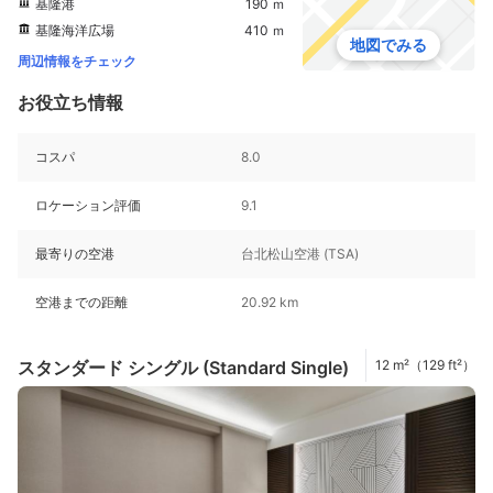
基隆港
190 ｍ
基隆海洋広場
410 ｍ
地図でみる
周辺情報をチェック
お役立ち情報
コスパ
8.0
ロケーション評価
9.1
最寄りの空港
台北松山空港 (TSA)
空港までの距離
20.92 km
スタンダード シングル (Standard Single)
12 m²（129 ft²）