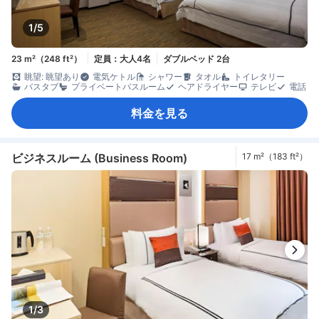
1/5
23 m²（248 ft²）
定員：大人4名
ダブルベッド 2台
眺望: 眺望あり
電気ケトル
シャワー
タオル
トイレタリー
バスタブ
プライベートバスルーム
ヘアドライヤー
テレビ
電話
料金を見る
ビジネスルーム (Business Room)
17 m²（183 ft²）
1/3