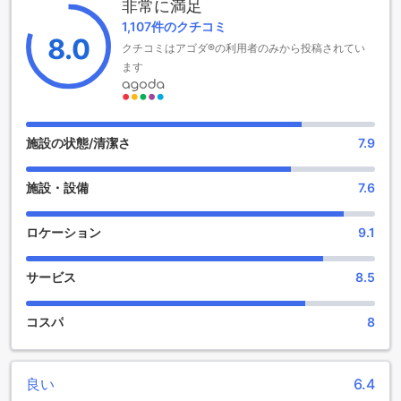
非常に満足
1,107件のクチコミ
快適な滞在をサポートする無料Wi-Fi完備
8.0
クチコミはアゴダ®の利用者のみから投稿されてい
K ホテル ジーロンでは、全客室で無料Wi-Fiを提供していま
ます
す。高速で安定したインターネット接続により、ビジネスや
観光の合間でも快適にインターネットを利用できます。メー
ルの確認や情報検索、SNSの更新など、さまざまなニーズに
対応し、滞在中の便利さを最大限に引き出します。
施設の状態/清潔さ
7.9
便利な交通アクセスと充実の駐車施設
施設・設備
7.6
K ホテル ジーロンは、快適な滞在をサポートするために無料
の駐車場を完備しています。車でのアクセスもスムーズで、
ロケーション
9.1
長時間の駐車も安心です。また、レンタカーサービスやタク
シーの手配も可能で、観光やビジネスの目的に合わせて便利
サービス
8.5
に移動できます。これらの交通手段を利用すれば、基隆市内
の観光や周辺エリアへのアクセスも簡単に行え、滞在中の移
動が非常に快適になります。
コスパ
8
K ホテル ジーロンの快適な客室設備
良い
6.4
K ホテル ジーロンの客室は、快適な滞在をサポートする充実