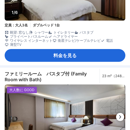
1/6
定員：大人3名
ダブルベッド 1台
眺望: 窓なし
シャワー
トイレタリー
バスタブ
プライベートバスルーム
ヘアドライヤー
ワイヤレス インターネット
衛星テレビ/ケーブルテレビ
電話
薄型TV
料金を見る
ファミリールーム バスタブ付 (Family
23 m²（248
Room with Bath)
ft²）
大人数に GOOD