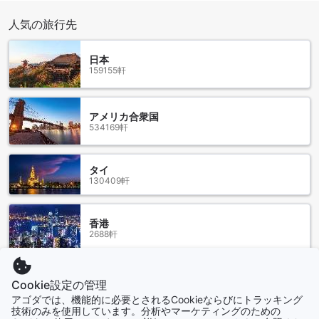
しています。イタリア料理を楽しみたい方にはOcean City
Italian Restaurantsがおすすめです。また、新鮮な海の幸を味
人気の旅行先
わいたいなら、Keelunggang Seafood RestaurantやWu Lang
seafood restaurantがお手頃です。韓国料理のテクボッキや韓
日本
国料理店もあり、異国情緒を満喫できます。その他にも、
159155軒
GoodtimesやTeishoku 8 Keelung Restaurant、Ze Shi
Izakaya Restaurant、Tokiya Keelung、Jhujian Keelung
Nanrong Branchなど、多彩な料理が楽しめるレストランが揃
アメリカ合衆国
っています。どの店も駅からアクセスしやすく、地元の味を
534169軒
存分に堪能できる絶好のスポットです。
周辺のショッピングランドマーク
タイ
130409軒
K ホテル ジーロンの周辺には、地元の魅力を感じられるショ
ッピングスポットが点在しています。まず、活気あふれる博
愛市場では、新鮮な海産物や地元の特産品を手に入れること
香港
ができ、地元の暮らしを身近に感じられます。また、伝統的
2688軒
な味を楽しめるチュアンリー米クッキーは、お土産としても
人気の逸品です。さらに、夜になると賑わう敦安夜市では、
多彩な屋台料理やお土産品を楽しみながら、地元の夜の雰囲
シンガポール
Cookie設定の管理
気を満喫できます。これらのスポットは、観光の合間に訪れ
1501軒
アゴダでは、機能的に必要とされるCookieならびにトラッキング
るのにぴったりで、基隆市の魅力を存分に味わえる場所で
技術のみを使用しています。分析やマーケティングのための
す。