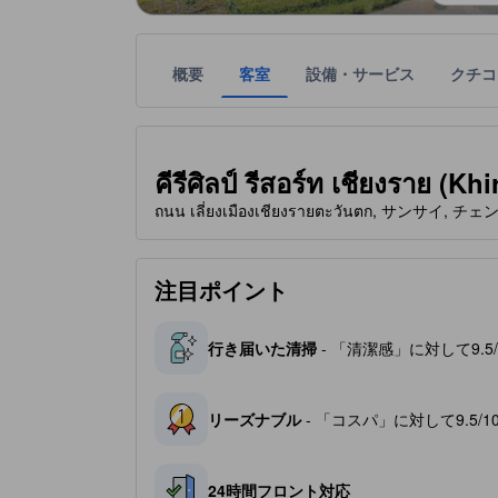
概要
客室
設備・サービス
クチコ
星評価は、宿泊施設から受け取った情報であり、宿
tooltip
星評価、最高5の内3
คีรีศิลป์ รีสอร์ท เชียงราย (K
ถนน เลี่ยงเมืองเชียงรายตะวันตก, サンサイ, チ
注目ポイント
行き届いた清掃
- 「清潔感」に対して9.
リーズナブル
- 「コスパ」に対して9.5/
24時間フロント対応