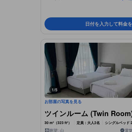
日付を入力して料金
1/5
お部屋の写真を見る
ツインルーム (Twin Room
30 m²（323 ft²）
定員：大人2名
シングルベッド 
眺望: 山
電