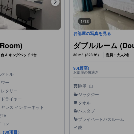
1/13
お部屋の写真を見る
Room)
ダブルルーム (Doub
台 & キングベッド 1台
30 m²（323 ft²）
定員：大人2名
9.4
最高!
お部屋の快適さ
気ケトル
ャワー
眺望: 山
イレタリー
ジャグジー
アドライヤー
タオル
イヤレス インターネット
バスタブ
TV
プライベートバスルーム
アコン
鏡
（30項目）