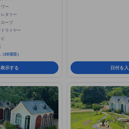
ャワー
イレタリー
スローブ
アドライヤー
レビ
話
（29項目）
を表示する
日付を入