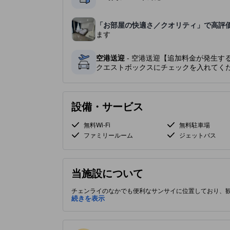
「お部屋の快適さ／クオリティ」で高評
ます
空港送迎
- 空港送迎【追加料金が発生す
クエストボックスにチェックを入れてく
設備・サービス
無料Wi-Fi
無料駐車場
ファミリールーム
ジェットバス
当施設について
チェンライのなかでも便利なサンサイに位置しており、観
満足感を向上させるための設備が満載です。
続きを表示