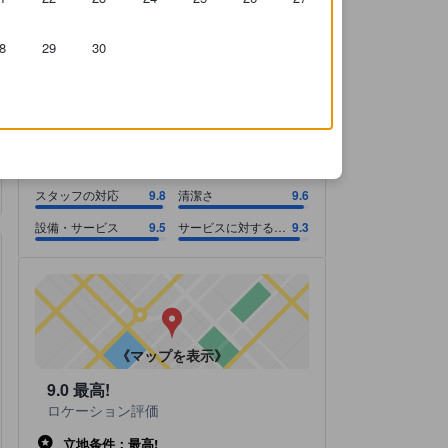
8
29
30
のです。
スタッフの対応 9.8スコア（10点満点）. 清潔さ 9.6スコア（10点満点）
スタッフの対応 9.8スコア（10点満点）
清潔さ 9.6スコア（10点満点）
設備・サービス 9.5スコア（10点満点）
サービスに対する料金 9.3スコア（10点満点）
9.1
最高!
すべて表示
32 件の総評
スタッフの対応
9.8
清潔さ
9.6
設備・サービス
9.5
サービスに対する料
9.3
金
《マップを表示》
9.0
最高!
ロケーション評価
立地条件：最高!