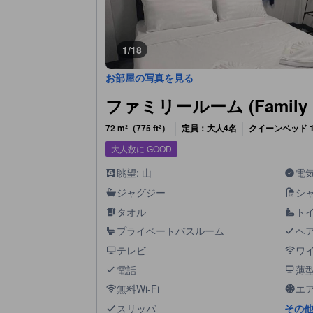
1/18
お部屋の写真を見る
ファミリールーム (Family 
72 m²（775 ft²）
定員：大人4名
クイーンベッド 1
大人数に GOOD
眺望: 山
電
ジャグジー
シ
タオル
ト
プライベートバスルーム
ヘ
テレビ
ワ
電話
薄型
無料Wi-Fi
エ
スリッパ
その他