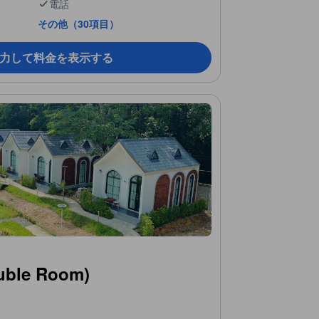
電話
その他（30項目）
力して料金を表示する
le Room)