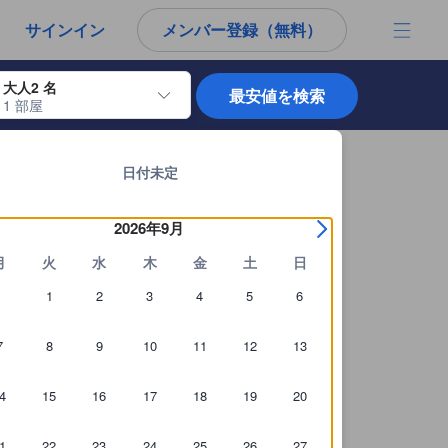
から宿泊選びをされるユーザーにとっても参考となる信頼できる情報源
サインイン
メンバー登録（無料）
大人2 名
最安値を検索
1 部屋
使用して、チェックイン日とチェックアウト日を移動します。エンターキー
チェンライの宿泊施設 全914軒を見る
日付未定
2026年9月
月
火
水
木
金
土
日
1
2
3
4
5
6
7
8
9
10
11
12
13
4
15
16
17
18
19
20
1
22
23
24
25
26
27