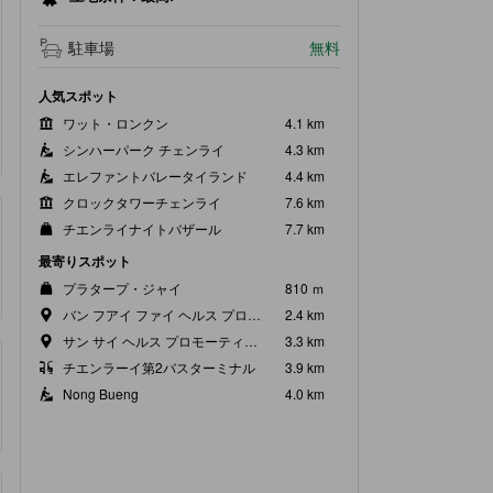
駐車場
無料
人気スポット
ワット・ロンクン
4.1 km
シンハーパーク チェンライ
4.3 km
エレファントバレータイランド
4.4 km
クロックタワーチェンライ
7.6 km
チエンライナイトバザール
7.7 km
最寄りスポット
プラタープ・ジャイ
810 ｍ
バン フアイ ファイ ヘルス プロモーティング ホスピタル
2.4 km
サン サイ ヘルス プロモーティング ホスピタル
3.3 km
チエンラーイ第2バスターミナル
3.9 km
Nong Bueng
4.0 km