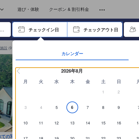
トから提供されています。実際の経験に基づいた内容であるため、これ
遊び・体験
クーポン & 割引料金
ーで進み、エンターキーを押して内容を確定して、検索します。
チェックイン日
チェックアウト日
エンターキーを押して日付選択画面の操作を開始します。方向キーを
施設
(
914
)
คีรีศิลป์ รีสอร์ท เชียงราย (Khirisin Resort Chiang rai)の詳細を見る
カレンダー
2026年8月
月
火
水
木
金
土
日
1
2
3
4
5
6
7
8
9
10
11
12
13
14
15
16
1
べての写真を見る
17
18
19
20
21
22
23
2