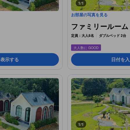
1/1
お部屋の写真を見る
ファミリールーム (Fa
定員：大人8名
ダブルベッド 2台
大人数に GOOD
を表示する
日付を入
1/1