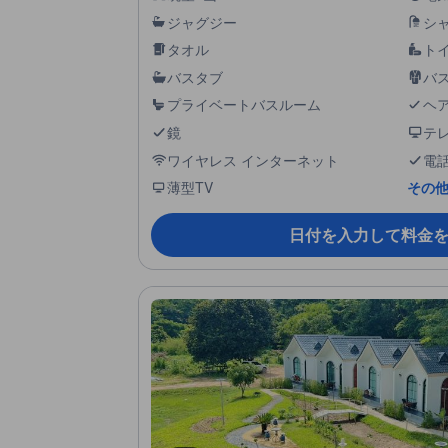
ジャグジー
シ
タオル
ト
バスタブ
バ
プライベートバスルーム
ヘ
鏡
テ
ワイヤレス インターネット
電
薄型TV
その他
日付を入力して料金