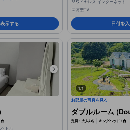
ワイヤレス インターネット
薄型TV
を表示する
日付を入
1/1
お部屋の写真を見る
)
ダブルルーム (Doub
2台
定員：大人4名
キングベッド 1台
気ケトル