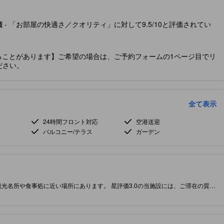
価
- 「お部屋の快適さ／クオリティ」に対して9.5/10と評価されてい
ることがあります】ご希望の場合は、ご予約フォームの1ページ目でリ
ださい。
全て表示
24時間フロント対応
空港送迎
バルコニー/テラス
ガーデン
光名所や食事処に近い場所にあります。 星評価3.0の当施設には、ご滞在の質と