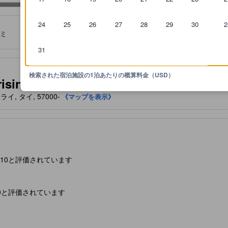
24
25
26
27
28
29
30
2
ミ
ロケーション
宿泊ポリシー
31
泊施設に備わっていると予想される快適さや客室設備のレベルを示すも
検索された宿泊施設の1泊あたりの概算料金（USD）
hirisin Resort Chiang rai)
ェンライ, タイ, 57000
- 《マップを表示》
5/10と評価されています
10と評価されています