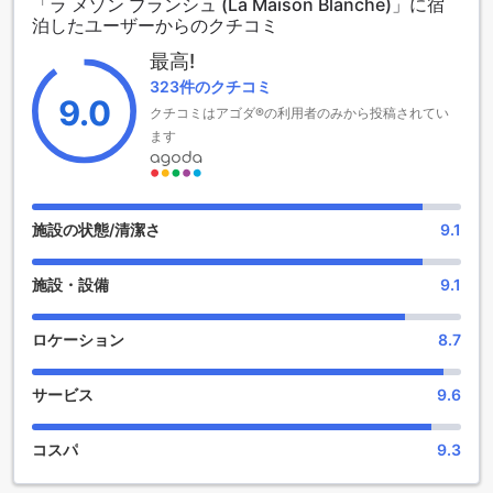
「ラ メゾン ブランシュ (La Maison Blanche)」に宿
このホテルは、1つの客室を提供しており、プライベートな空
泊したユーザーからのクチコミ
間での滞在をお楽しみいただけます。チェックインは午後2時
から可能で、チェックアウトは正午までとなっており、ゆっ
最高!
たりとした時間を確保できます。また、0歳から12歳までのお
323件のクチコミ
子様は無料で宿泊可能ですので、家族旅行にも最適です。
9.0
クチコミはアゴダ®の利用者のみから投稿されてい
ラ・メゾン・ブランシュで、特別な思い出を作りましょう。
ます
ラ・メゾン・ブランシュのエンターテインメント施設
ラ・メゾン・ブランシュでは、滞在中のリラクゼーションと
楽しみを提供するために、魅力的なエンターテインメント施
施設の状態/清潔さ
9.1
設が整っています。まず、心地よいホットタブは、疲れた体
を癒す特別な空間です。温かいお湯に浸かりながら、星空を
施設・設備
9.1
眺めたり、友人や家族と楽しい会話を楽しんだりすることが
できます。日常の喧騒を忘れ、リラックスしたひとときを過
ごせることでしょう。
ロケーション
8.7
さらに、広々とした美しい庭もこのホテルの魅力の一つで
す。緑豊かな植物や色とりどりの花々に囲まれたこの庭は、
サービス
9.6
散歩やピクニックに最適な場所です。静かな環境の中で、読
書をしたり、自然の音に耳を傾けたりすることで、心身とも
にリフレッシュできます。ラ・メゾン・ブランシュでの滞在
コスパ
9.3
は、エンターテインメントだけでなく、心の安らぎをもたら
してくれることでしょう。