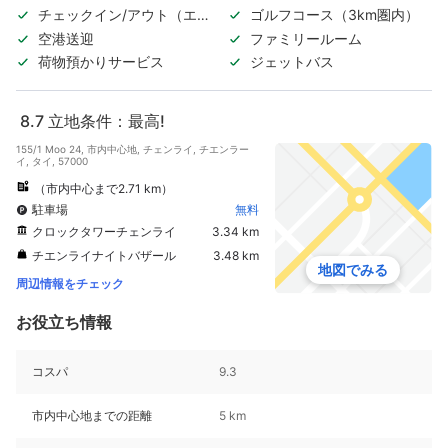
チェックイン/アウト（エク
ゴルフコース（3km圏内）
スプレス）
空港送迎
ファミリールーム
荷物預かりサービス
ジェットバス
8.7
立地条件：最高!
155/1 Moo 24, 市内中心地, チェンライ, チエンラー
イ, タイ, 57000
（市内中心まで2.71 km）
駐車場
無料
クロックタワーチェンライ
3.34 km
チエンライナイトバザール
3.48 km
地図でみる
周辺情報をチェック
お役立ち情報
コスパ
9.3
市内中心地までの距離
5 km