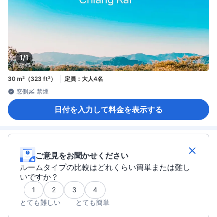
1/1
30 m²（323 ft²）
定員：大人4名
窓側
禁煙
日付を入力して料金を表示する
ご意見をお聞かせください
ルームタイプの比較はどれくらい簡単または難し
いですか？
1
2
3
4
とても難しい
とても簡単