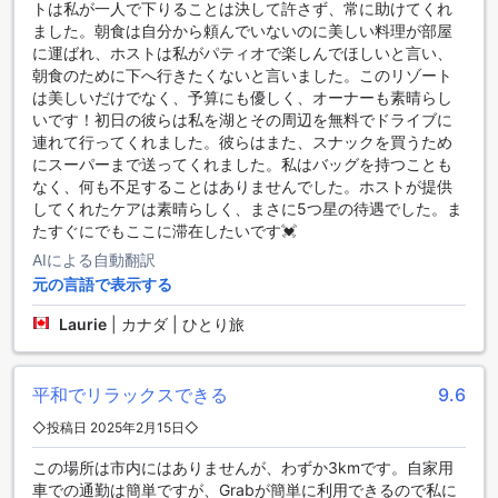
トは私が一人で下りることは決して許さず、常に助けてくれ
豊かな料理が並び、心地よい朝のスタートを切ることができ
ました。朝食は自分から頼んでいないのに美しい料理が部屋
ます。夜には、ロマンティックなディナーを楽しむことがで
に運ばれ、ホストは私がパティオで楽しんでほしいと言い、
き、特別なひとときを演出します。
朝食のために下へ行きたくないと言いました。このリゾート
は美しいだけでなく、予算にも優しく、オーナーも素晴らし
ラ・メゾン・ブランシュの客室オファリング
いです！初日の彼らは私を湖とその周辺を無料でドライブに
連れて行ってくれました。彼らはまた、スナックを買うため
ラ・メゾン・ブランシュでは、特別な体験を提供するために
にスーパーまで送ってくれました。私はバッグを持つことも
デザインされた多彩な客室を用意しています。その中でも、
なく、何も不足することはありませんでした。ホストが提供
ダブルマウンテンビューの客室は、広さ35平方メートルのゆ
してくれたケアは素晴らしく、まさに5つ星の待遇でした。ま
ったりとした空間に、贅沢なキングサイズベッドが配されて
たすぐにでもここに滞在したいです💓
います。この客室からは、壮大な山々の景色を楽しむことが
でき、自然の美しさに包まれた心安らぐ時間を過ごすことが
AIによる自動翻訳
できます。
元の言語で表示する
アゴダを通じてこれらの客室を予約することで、最良の価格
Laurie
|
カナダ | ひとり旅
での宿泊が可能となります。また、簡単でストレスのない予
約プロセスにより、旅行の計画をスムーズに進めることがで
きるため、安心してご利用いただけます。ラ・メゾン・ブラ
ンシュでの特別なひとときを、アゴダでの予約を通じて実現
平和でリラックスできる
9.6
してください。
◇投稿日 2025年2月15日◇
チェンライ市内中心地の魅力
この場所は市内にはありませんが、わずか3kmです。自家用
車での通勤は簡単ですが、Grabが簡単に利用できるので私に