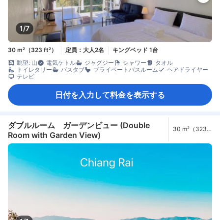
1/7
30 m²（323 ft²）
定員：大人2名
キングベッド 1台
眺望: 山
電気ケトル
ジャグジー
シャワー
タオル
トイレタリー
バスタブ
プライベートバスルーム
ヘアドライヤー
テレビ
日付を入力して料金を表示する
ダブルルーム ガーデンビュー (Double
30 m²（323
Room with Garden View)
ft²）