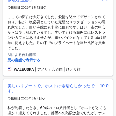
冷蔵庫も完備されており、お好きな飲み物やスナックを手軽
にお楽しみいただけます。
◇投稿日 2025年3月12日◇
さらに、バルコニーやテラスからは美しい景色を眺めること
ができ、心地よい風を感じながらリフレッシュできます。無
ここでの滞在は大好きでした。愛情を込めてデザインされて
料のボトルウォーターやインスタントコーヒー、ティーもご
おり、私が一晩必要としていた完璧なリラクゼーションの隠
用意しており、いつでもお好きな飲み物を楽しむことができ
れ家でした。白い寺院にも非常に便利です。はい、市の中心
ます。バスルームには高品質のトイレタリーやタオルも揃っ
からは少し離れていますし、歩いて行ける範囲にはレストラ
ており、贅沢なバスタイムをお楽しみいただけます。ラ・メ
ンやカフェはありませんが、車やバイクがなくてもGrabは簡
ゾン・ブランシュでの滞在は、心身ともにリフレッシュでき
単に使えました。月の下でのプライベートな屋外風呂は貴重
る特別なひとときを提供します。
でした。
AIによる自動翻訳
ラ・メゾン・ブランシュのダイニング施設
元の言語で表示する
ラ・メゾン・ブランシュでは、洗練されたダイニング体験を
WALEUSKA
|
アメリカ合衆国 | ひとり旅
提供しています。美しいインテリアと心地よい雰囲気の中
で、ゲストは多彩な料理を楽しむことができます。地元の新
鮮な食材を使用した料理は、タイの伝統的な味わいを大切に
美しいリゾートで、ホストは素晴らしかったで
10.0
しつつ、現代的なアプローチで仕上げられています。特に、
す。
シェフのおすすめメニューは、訪れるたびに新しい発見があ
り、食通の心を満たすことでしょう。
◇投稿日 2025年3月4日◇
また、ラ・メゾン・ブランシュのダイニングエリアは、リラ
私が到着したとき、60歳のソロ旅行者としてホストがとても
ックスした雰囲気で、友人や家族との楽しいひと時を過ごす
温かく迎えてくれました。部屋への階段は急でしたが、ホス
のに最適です。朝食ビュッフェでは、地元の特産物や国際色