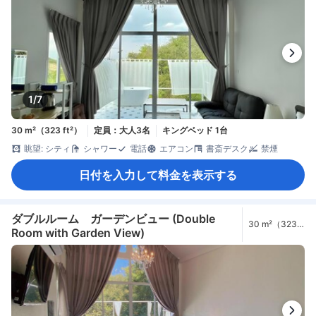
1/7
30 m²（323 ft²）
定員：大人3名
キングベッド 1台
眺望: シティ
シャワー
電話
エアコン
書斎デスク
禁煙
日付を入力して料金を表示する
ダブルルーム ガーデンビュー (Double
30 m²（323
Room with Garden View)
ft²）