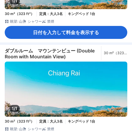
1/1
30 m²（323 ft²）
定員：大人3名
キングベッド 1台
眺望: 山
シャワー
禁煙
日付を入力して料金を表示する
ダブルルーム マウンテンビュー (Double
30 m²（323
Room with Mountain View)
ft²）
1/1
30 m²（323 ft²）
定員：大人3名
キングベッド 1台
眺望: 山
シャワー
禁煙