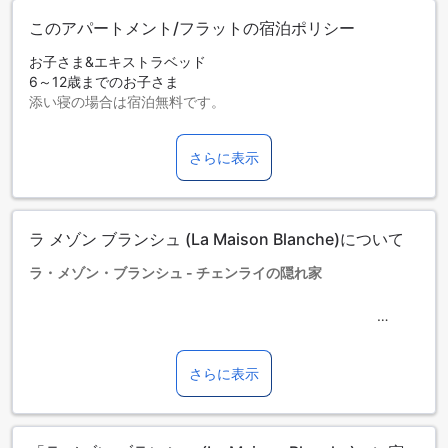
このアパートメント/フラットの宿泊ポリシー
お子さま&エキストラベッド
6～12歳までのお子さま
添い寝の場合は宿泊無料です。
エキストラベッドの追加可否は、ルームタイプにより異なり
ます。各ルームタイプ欄の記載をお確かめください。ルーム
さらに表示
タイプの欄にエキストラベッド追加のオプションが提示され
ていない場合は、エキストラベッドの追加はできません。
【ご注意】6部屋以上をご予約の場合は、異なるご予約条件や
追加料金が適用されることがありますのでご了承ください。
ラ メゾン ブランシュ (La Maison Blanche)について
宿泊可能最小年齢：6歳
ラ・メゾン・ブランシュ - チェンライの隠れ家
チェンライの美しい風景に囲まれたラ・メゾン・ブランシュ
は、心地よい3つ星ホテルです。市中心部からわずか5キロの
距離に位置し、便利なロケーションを誇ります。空港までは
さらに表示
車で約25分でアクセスできるため、旅行者にとって理想的な
拠点となります。静かな環境の中で、リラックスしたひとと
きをお過ごしいただけます。