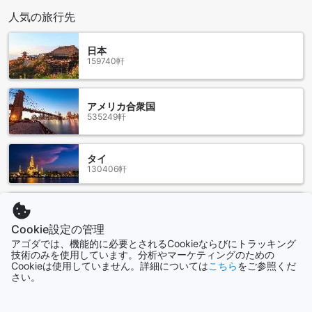
です。運賃はおおよそ150バーツ前後で、快適に移動できるで
人気の旅行先
しょう。ミニバスはさらに経済的な選択肢で、空港から市内
中心部までの定期便が運行されています。こちらも利用する
日本
場合は、空港の案内所で情報を確認することができます。
159740軒
ラ・メゾン・ブランシュは、チェンライの中心地に位置して
おり、観光名所や地元のマーケットへのアクセスも非常に良
好です。到着後は、周辺の魅力的なスポットを散策すること
アメリカ合衆国
ができ、タイの文化や風景を存分に楽しむことができます。
535249軒
ラ・メゾン・ブランシュは、そのユニークなデザインと快適
な宿泊施設で、旅行者にとって理想的な拠点となることでし
ょう。
タイ
130406軒
ラ・メゾン・ブランシュ周辺の魅力的なランドマーク
ラ・メゾン・ブランシュは、チェンライの中心部に位置して
香港
おり、周囲には多くの魅力的なランドマークが点在していま
2690軒
Cookie設定の管理
す。まず、クロックタワーチェンライは、華やかなデザイン
アゴダでは、機能的に必要とされるCookieならびにトラッキング
と美しい装飾が施された時計塔で、訪れる人々を魅了しま
技術のみを使用しています。分析やマーケティングのための
す。特に夜になると、ライトアップされた姿が幻想的で、イ
Cookieは使用していません。詳細については
こちら
をご参照くだ
シンガポール
ンスタグラム映えするスポットとしても人気です。
さい。
1506軒
さらに、プラケオ寺は、タイの仏教文化を体験するには最適
な場所です。その荘厳な建築と静寂な雰囲気は、訪れる人に