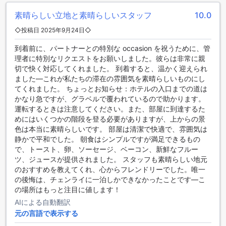
素晴らしい立地と素晴らしいスタッフ
10.0
ラ・メゾン・ブランシュの便利な施設
◇投稿日 2025年9月24日◇
ラ・メゾン・ブランシュでは、滞在中の快適さを最大限に引
到着前に、パートナーとの特別な occasion を祝うために、管
き出すための便利な施設が充実しています。まず、コンシェ
理者に特別なリクエストをお願いしました。彼らは非常に親
ルジュサービスがあり、観光情報やレストランの予約、交通
切で快く対応してくれました。 到着すると、温かく迎えられ
手段の手配など、さまざまなリクエストに対応してくれます
ました—これが私たちの滞在の雰囲気を素晴らしいものにし
ので、初めてのチェンライでも安心して楽しむことができま
てくれました。 ちょっとお知らせ：ホテルの入口までの道は
す。また、公共エリアでは無料のWi-Fiが利用でき、どこでも
かなり急ですが、グラベルで覆われているので助かります。
インターネットに接続できるため、旅行の計画やSNSへの投
運転するときは注意してください。また、部屋に到達するた
稿もスムーズに行えます。
めにはいくつかの階段を登る必要がありますが、上からの景
さらに、全客室では無料Wi-Fiが完備されており、プライベー
色は本当に素晴らしいです。 部屋は清潔で快適で、雰囲気は
トな空間での快適なインターネット利用が可能です。エクス
静かで平和でした。 朝食はシンプルですが満足できるもの
プレスチェックイン/チェックアウトサービスを利用すれば、
で、トースト、卵、ソーセージ、ベーコン、新鮮なフルー
忙しい旅行者でも迅速に手続きを済ませることができ、荷物
ツ、ジュースが提供されました。 スタッフも素晴らしい地元
の保管サービスも提供されているため、チェックアウト後も
のおすすめを教えてくれ、心からフレンドリーでした。唯一
観光を楽しむことができます。毎日のハウスキーピングサー
の後悔は、チェンライに一泊しかできなかったことです—こ
ビスにより、清潔で快適な環境が保たれており、心地よい滞
の場所はもっと注目に値します！
在をサポートします。
AIによる自動翻訳
ラ・メゾン・ブランシュの交通施設
元の言語で表示する