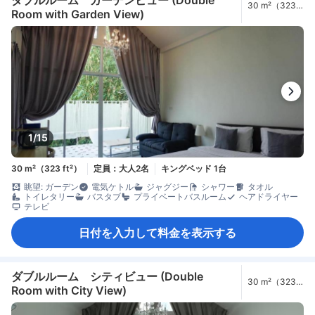
ダブルルーム ガーデンビュー (Double
30 m²（323
Room with Garden View)
ft²）
1/15
30 m²（323 ft²）
定員：大人2名
キングベッド 1台
眺望: ガーデン
電気ケトル
ジャグジー
シャワー
タオル
トイレタリー
バスタブ
プライベートバスルーム
ヘアドライヤー
テレビ
日付を入力して料金を表示する
ダブルルーム シティビュー (Double
30 m²（323
Room with City View)
ft²）