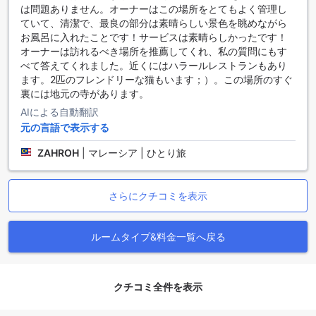
チェンライ市内中心地は、タイ北部の文化と歴史が交差する
は問題ありません。オーナーはこの場所をとてもよく管理し
場所です。ここでは、色とりどりの市場や伝統的な寺院、現
ていて、清潔で、最良の部分は素晴らしい景色を眺めながら
代的なカフェが共存し、訪れる人々に多様な体験を提供しま
お風呂に入れたことです！サービスは素晴らしかったです！
す。特に、ワット・プラ・ケオやワット・ロンクン（ホワイ
オーナーは訪れるべき場所を推薦してくれ、私の質問にもす
トテンプル）などの美しい寺院は、観光客にとって必見のス
べて答えてくれました。近くにはハラールレストランもあり
ポットです。これらの寺院は、独自の建築様式と神秘的な雰
ます。2匹のフレンドリーな猫もいます；）。この場所のすぐ
囲気で、多くの人々を魅了しています。
裏には地元の寺があります。
また、市内中心地には地元の食文化を楽しむことができる屋
AIによる自動翻訳
台やレストランが数多く点在しています。タイの伝統的な料
元の言語で表示する
理を味わったり、新鮮なフルーツやスナックを楽しんだりす
ることができます。夜になると、ナイトマーケットが賑わい
ZAHROH
|
マレーシア | ひとり旅
を見せ、地元のアートや手工芸品を購入する絶好のチャンス
です。チェンライの中心地は、歴史と現代が融合した魅力的
なエリアであり、訪れる人々に忘れられない思い出を提供し
さらにクチコミを表示
ます。
チェンライ空港からラ・メゾン・ブランシュへのアクセス
ルームタイプ&料金一覧へ戻る
チェンライを訪れる際、最寄りの空港はチェンライ国際空港
（CEI）です。この空港は市内中心部から約10キロメートルの
距離にあり、アクセスは非常に便利です。空港到着後、タク
クチコミ全件を表示
シーやミニバスを利用することができます。タクシーは空港
のタクシー乗り場で簡単に手配でき、所要時間は約15～20分