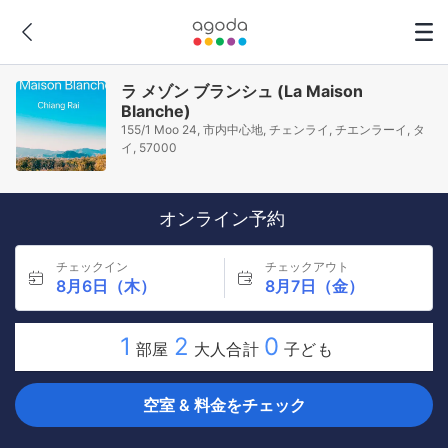
ラ メゾン ブランシュ (La Maison
Blanche)
155/1 Moo 24, 市内中心地, チェンライ, チエンラーイ, タ
イ, 57000
オンライン予約
チェックイン
チェックアウト
8月6日（木）
8月7日（金）
1
2
0
部屋
大人合計
子ども
空室 & 料金をチェック