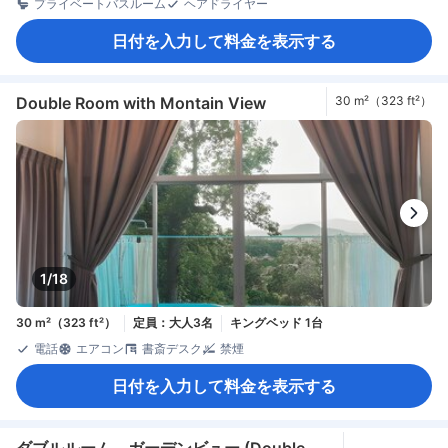
プライベートバスルーム
ヘアドライヤー
日付を入力して料金を表示する
Double Room with Montain View
30 m²（323 ft²）
1/18
30 m²（323 ft²）
定員：大人3名
キングベッド 1台
電話
エアコン
書斎デスク
禁煙
日付を入力して料金を表示する