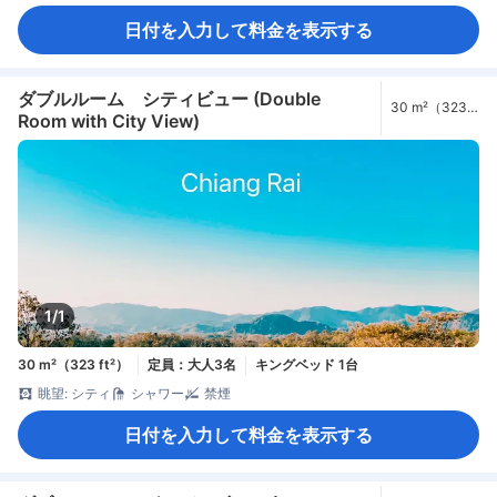
日付を入力して料金を表示する
ダブルルーム シティビュー (Double
30 m²（323
Room with City View)
ft²）
1/1
30 m²（323 ft²）
定員：大人3名
キングベッド 1台
眺望: シティ
シャワー
禁煙
日付を入力して料金を表示する