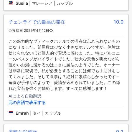
ラ・メゾン・ブランシュでは、快適で便利な交通施設を提供
Susila
|
マレーシア | カップル
しており、訪れるゲストの移動をサポートします。空港から
のアクセスがスムーズな空港送迎サービスを利用すれば、到
着時の疲れを軽減し、リラックスした気分でチェックインで
チェンライでの最高の滞在
10.0
きます。さらに、周辺の観光スポットを効率よく巡ることが
◇投稿日 2025年4月12日◇
できるツアーサービスも充実しており、地元の魅力を存分に
楽しむことができます。
この魅力的なブティックホテルでの滞在は忘れられないもの
また、ホテル内には無料の駐車場が完備されており、車での
になりました。部屋数は少なく小さなホテルですが、体験は
訪問者にとっても安心です。駐車場は十分なスペースを確保
信じられないほど個人的で贅沢に感じました。特にバルコニ
しており、いつでも気軽に利用できる環境が整っています。
ーのバスタブがハイライトでした。壮大な景色を眺めながら
さらに、タクシーサービスもご利用いただけるため、必要に
温かいお湯に浸かるのはまさに魔法のようでした。オーナー
応じて柔軟に移動手段を選ぶことができます。ラ・メゾン・
は非常に親切で、私が必要とすることには何でも手助けをし
ブランシュでは、快適な滞在を実現するための交通手段が整
てくれました。そして食事は？絶対に素晴らしかったです –
っており、旅行のストレスを軽減します。
毎食が手作りのようで、愛情が込められていました。この隠
れた宝石を強くお勧めします。すべてに感謝します！
ラ・メゾン・ブランシュの客室設備
AIによる自動翻訳
元の言語で表示する
ラ・メゾン・ブランシュでは、滞在中の快適さを追求した客
室設備をご用意しています。エアコン完備の客室は、タイの
Emrah
|
タイ | カップル
暑い気候でも涼しく、リラックスした時間をお過ごしいただ
けます。各部屋にはテレビも設置されており、最新のエンタ
ーテインメントを楽しむことができます。また、ミニバーや
素敵な逃避行
9.2