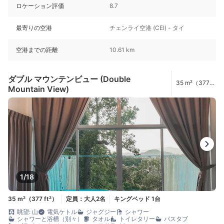
ロケーション評価
8.7
最寄りの空港
チェンライ空港 (CEI) - タイ
空港までの距離
10.61 km
ダブル マウンテンビュー (Double
35 m²（377
Mountain View)
ft²）
1/18
35 m²（377 ft²）
定員：大人2名
キングベッド 1台
眺望: 山
電気ケトル
ジャグジー
シャワー
シャワーと浴槽（別々）
タオル
トイレタリー
バスタブ