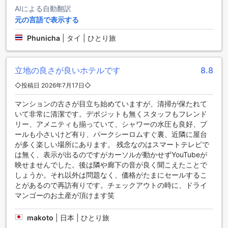
グルト、ジュースなど、幅広いオプションをお楽しみいただ
AIによる自動翻訳
けます。ランチやディナーでは、多国籍料理や地元の料理を
元の言語で表示する
提供しており、お好みに合わせて選ぶことができます。
また、ホテル内にはカフェもあり、軽食やスイーツを楽しむ
Phunicha
|
タイ | ひとり旅
ことができます。カフェでは、美味しいコーヒーや紅茶、フ
レッシュなジュースなども提供しています。さらに、ルーム
サービスも利用できるので、お部屋でゆっくりと食事を楽し
立地の良さが良いホテルです
8.8
むこともできます。ル サイアム ホテル【SHA Extra+認定】
のダイニング施設で、美味しい料理と素晴らしいサービスを
◇投稿日 2026年7月17日◇
お楽しみください。
マンションの古さが目立ち始めていますが、清掃が保たれて
いて非常に清潔です。デポジットも無くスタッフもフレンド
ル サイアム ホテル【SHA Extra+認定】のお部屋の魅力的な
リー、アメニティも揃っていて、シャワーの水圧も良好、プ
選択肢
ールも小さいけど有り、パークシーロムすぐ裏、近隣に屋台
が多く楽しい場所にあります。 残念なのはスマートテレビで
ル サイアム ホテル【SHA Extra+認定】では、さまざまなお
は無く、表示が出るのですがカーソルが動かせずYouTubeが
部屋タイプをご用意しております。クラシックダブルは21平
映せませんでした。後は隣や廊下の音が良く聞こえたことで
方メートルで、クイーンベッドが1台備わっています。エグゼ
しょうか。それ以外は問題なく、価格がたまにセールするこ
クティブダブルまたはツインは27平方メートルで、シングル
とがあるので再訪有りです。チェックアウトの時に、ドライ
ベッド2台またはクイーンベッド1台がご利用いただけます。
マンゴーのお土産が頂けます笑
そして、スイートは43平方メートルで、クイーンベッドが1台
設置されています。これらのお部屋は、快適な滞在をお約束
します。
makoto
|
日本 | ひとり旅
Agodaでル サイアム ホテルのお部屋を予約することで、お得