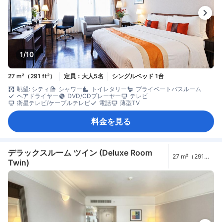
1/10
27 m²（291 ft²）
定員：大人5名
シングルベッド 1台
眺望: シティ
シャワー
トイレタリー
プライベートバスルーム
ヘアドライヤー
DVD/CDプレーヤー
テレビ
衛星テレビ/ケーブルテレビ
電話
薄型TV
料金を見る
デラックスルーム ツイン (Deluxe Room
27 m²（291
Twin)
ft²）