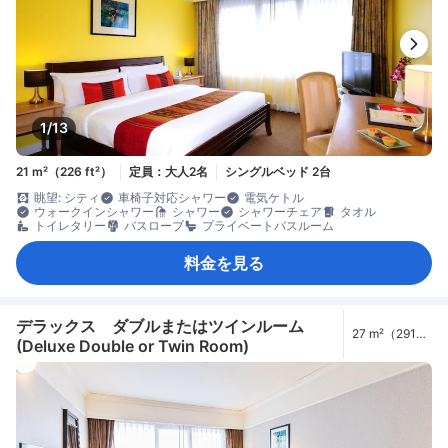
1/13
21 m²（226 ft²）
定員：大人2名
シングルベッド 2台
眺望: シティ
車椅子対応シャワー
電気ケトル
ウォークインシャワー
シャワー
シャワーチェア
タオル
トイレタリー
バスローブ
プライベートバスルーム
料金を見る
デラックス ダブルまたはツインルーム
27 m²（291
(Deluxe Double or Twin Room)
ft²）