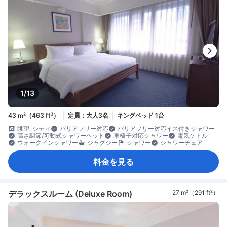
1/13
43 m²（463 ft²）
定員：大人3名
キングベッド 1台
眺望: シティ
バリアフリー対応
バリアフリー対応イス付きシャワー
高さ調節/可動式シャワーヘッド
車椅子対応シャワー
電気ケトル
ウォークインシャワー
ジャグジー
シャワー
シャワーチェア
料金を見る
デラックスルーム (Deluxe Room)
27 m²（291 ft²）