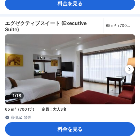
料金を見る
エグゼクティブスイート (Executive
65 m²（700
Suite)
ft²）
1/18
65 m²（700 ft²）
定員：大人3名
窓側
禁煙
料金を見る