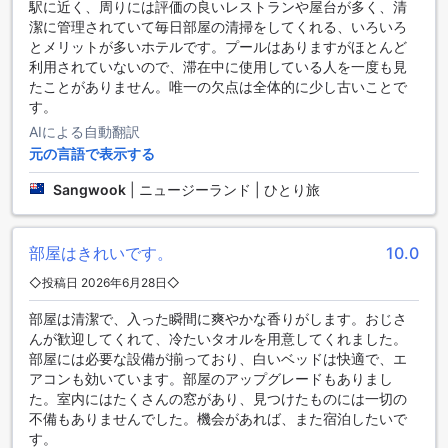
駅に近く、周りには評価の良いレストランや屋台が多く、清
す。観光名所へのアクセスが容易なため、貴重な時間を有効
潔に管理されていて毎日部屋の清掃をしてくれる、いろいろ
に活用できます。滞在中の移動に困ることはありません。
とメリットが多いホテルです。プールはありますがほとんど
利用されていないので、滞在中に使用している人を一度も見
快適な客室設備でくつろぎのひとときを
たことがありません。唯一の欠点は全体的に少し古いことで
す。
ル サイアム ホテル【SHA Extra+認定】は、バンコクの中心
AIによる自動翻訳
部に位置し、快適な客室設備を提供しています。客室はエア
コン完備で、快適な温度を保ちながら滞在を楽しむことがで
元の言語で表示する
きます。また、バスローブやヘアドライヤーも完備されてお
Sangwook
|
ニュージーランド | ひとり旅
り、お客様の快適さを最優先に考えています。ミニバーも完
備されており、お好みの飲み物やスナックを手軽に楽しむこ
とができます。さらに、衛星/ケーブルテレビも備えており、
部屋はきれいです。
10.0
様々なチャンネルの番組をお楽しみいただけます。冷蔵庫も
完備されており、飲み物や食品の保存に便利です。
◇投稿日 2026年6月28日◇
ル サイアム ホテル【SHA Extra+認定】のダイニング施設
部屋は清潔で、入った瞬間に爽やかな香りがします。おじさ
んが歓迎してくれて、冷たいタオルを用意してくれました。
ル サイアム ホテル【SHA Extra+認定】では、お客様の快適
部屋には必要な設備が揃っており、白いベッドは快適で、エ
な滞在をサポートするために、さまざまなダイニング施設を
アコンも効いています。部屋のアップグレードもありまし
提供しています。まず、メインレストランでは、朝食、ラン
た。室内にはたくさんの窓があり、見つけたものには一切の
チ、ディナーを楽しむことができます。豪華なビュッフェス
不備もありませんでした。機会があれば、また宿泊したいで
タイルの朝食では、新鮮なフルーツ、パン、シリアル、ヨー
す。