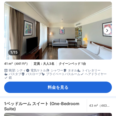
1/15
41 m²（441 ft²）
定員：大人3名
クイーンベッド 1台
眺望: シティ
電気ケトル
シャワー
タオル
トイレタリー
バスタブ
バスローブ
プライベートバスルーム
ヘアドライヤー
鏡
料金を見る
1ベッドルーム スイート (One-Bedroom
43 m²（463
Suite)
ft²）