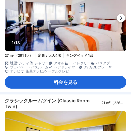
1/13
27 m²（291 ft²）
定員：大人4名
キングベッド 1台
眺望: シティ
シャワー
タオル
トイレタリー
バスタブ
プライベートバスルーム
ヘアドライヤー
DVD/CDプレーヤー
テレビ
衛星テレビ/ケーブルテレビ
料金を見る
クラシックルームツイン (Classic Room
21 m²（226
Twin)
ft²）