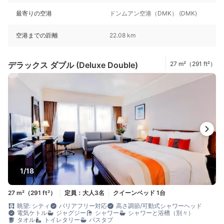
最寄りの空港
ドンムアン空港（DMK） (DMK)
空港までの距離
22.08 km
デラックス ダブル (Deluxe Double)
27 m²（291 ft²）
1/18
27 m²（291 ft²）
定員：大人3名
クイーンベッド 1台
眺望: シティ
バリアフリー対応
高さ調節/可動式シャワーヘッド
電気ケトル
ジャグジー
シャワー
シャワーと浴槽（別々）
タオル
トイレタリー
バスタブ