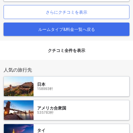
な価格と簡単・スムーズな体験をお楽しみいただけます。
Agodaでは常に最高の価格を提供しており、お客様の予算に
さらにクチコミを表示
合わせた最適な選択肢をご提供しています。さらに、予約プ
ロセスは簡単で手間いらずですので、お客様はストレスなく
お部屋を予約することができます。ぜひAgodaをご利用くだ
ルームタイプ&料金一覧へ戻る
さい。
シーロム：バンコクのエキサイティングなエリア
クチコミ全件を表示
シーロムはバンコクの中心部に位置するエキサイティングな
エリアです。この地域は、観光スポット、ショッピングセン
人気の旅行先
ター、レストラン、ナイトライフの充実した場所として知ら
れています。バンコクの有名なランドマークであるチャオプ
ラヤ川にも近く、美しい景色を楽しむことができます。
日本
シーロムには多くのホテルがありますが、ル サイアム ホテル
158993軒
【SHA Extra+認定】はその中でも特におすすめです。このホ
テルは快適でスタイリッシュな客室を提供しており、上質な
サービスと施設を提供しています。また、シーロム駅からも
アメリカ合衆国
アクセスが良く、バンコクの主要な観光スポットへのアクセ
535783軒
スも便利です。
シーロムエリアに滞在することで、バンコクの魅力的な一面
を存分に楽しむことができます。ショッピング好きな方に
タイ