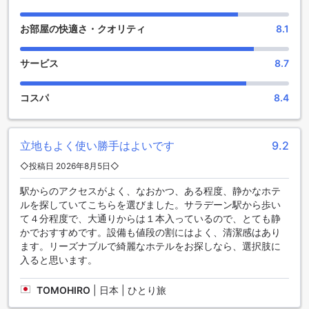
り、自分のペースでエクササイズを楽しむことができます。
また、プールサイドのバーでは、美味しいカクテルを楽しみ
お部屋の快適さ・クオリティ
8.1
ながらリフレッシュすることもできます。ル サイアム ホテル
【SHA Extra+認定】では、ゲストの至福の時間を提供するた
めに、充実したエンターテイメント施設をご用意していま
サービス
8.7
す。
コスパ
8.4
豪華な屋外プールでリラックス
ル サイアム ホテル【SHA Extra+認定】は、バンコクで最高
のスポーツ施設を提供しています。ホテルの屋外プールは、
立地もよく使い勝手はよいです
9.2
リラックスやエンターテイメントに最適な場所です。広々と
◇投稿日 2026年8月5日◇
したプールサイドのデッキチェアで日光浴を楽しむこともで
きます。プールは清潔でメンテナンスされており、快適な水
駅からのアクセスがよく、なおかつ、ある程度、静かなホテ
温が保たれています。プールサイドのバーでは、美味しいカ
ルを探していてこちらを選びました。サラデーン駅から歩い
クテルや軽食を楽しむこともできます。屋外プールは、バン
て４分程度で、大通りからは１本入っているので、とても静
コクの暑い気候でリフレッシュするのに最適な場所です。
かでおすすめです。設備も値段の割にはよく、清潔感はあり
ます。リーズナブルで綺麗なホテルをお探しなら、選択肢に
快適な滞在をサポートする便利な設備
入ると思います。
ル サイアム ホテル【SHA Extra+認定】は、快適な滞在をサ
TOMOHIRO
|
日本 | ひとり旅
ポートするさまざまな便利な設備を提供しています。ホテル