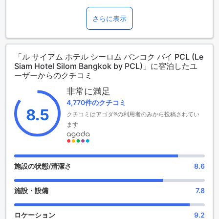
10歳以上の宿泊者は大人とみなされます。
ル サイアム ホテル【SHA Extra+認定】は、バンコクの中心
エキストラベッドの追加可否は、ルームタイプにより異なり
部に位置する4.0スターホテルです。このホテルは1990年に
さらに表示
ます。各ルームタイプ欄の記載をお確かめください。ルーム
建設され、2019年に最後の改装が行われました。総客室数は
タイプの欄にエキストラベッド追加のオプションが提示され
50室で、チェックアウトの時間は午後12時までです。空港ま
ていない場合は、エキストラベッドの追加はできません。
での所要時間は約60分で、市内中心部からはわずか1キロの距
【ご注意】6部屋以上をご予約の場合は、異なるご予約条件や
「ル サイアム ホテル シーロム バンコク バイ PCL (Le
離に位置しています。
追加料金が適用されることがありますのでご了承ください。
Siam Hotel Silom Bangkok by PCL)」に宿泊したユ
お子様連れの方にも嬉しいポリシーがあります。0歳から0歳
ーザーからのクチコミ
までのお子様は無料で宿泊できます。
非常に満足
至福のエンターテイメント施設でリラックスするル サイアム
4,770件のクチコミ
ホテル【SHA Extra+認定】
8.5
クチコミはアゴダ®の利用者のみから投稿されてい
ます
バンコクのル サイアム ホテル【SHA Extra+認定】では、至
福のエンターテイメント施設を提供しています。ホテル内に
は豪華なスパ施設があり、ゲストはリラックスしたマッサー
ジを楽しむことができます。プロのセラピストによるタイ古
式マッサージやアロマオイルマッサージなど、さまざまな施
施設の状態/清潔さ
8.6
術メニューが用意されています。心地よい香りと穏やかな雰
囲気の中で、日々の疲れを癒すことができます。
施設・設備
7.8
さらに、ホテル内にはフィットネスセンターも完備されてお
り、健康とリラクゼーションを重視するゲストに最適です。
最新のトレーニング機器やウェイトトレーニングエリアがあ
ロケーション
9.2