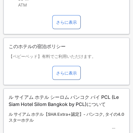
ATM
さらに表示
このホテルの宿泊ポリシー
【ベビーベッド】有料でご利用いただけます。
【2～10歳のお子さま】添い寝でご宿泊の場合は、朝食料金を
お支払いください。
さらに表示
【お子さまの宿泊】お子さまは1部屋につき1名までご宿泊可
能です。2人目以降のお子さまは追加料金をお支払いくださ
い。
お子さま&エキストラベッド
ル サイアム ホテル シーロム バンコク バイ PCL (Le
0～2歳までのお子さま
添い寝の場合は宿泊無料です。＜ご注意＞ベビーベッドのご
Siam Hotel Silom Bangkok by PCL)について
利用には追加料金が発生する場合があります。また、利用可
ル サイアム ホテル【SHA Extra+認定】- バンコク, タイの4.0
否は空き状況によります。
スターホテル
3～9歳までのお子さま
添い寝の場合は宿泊無料です。