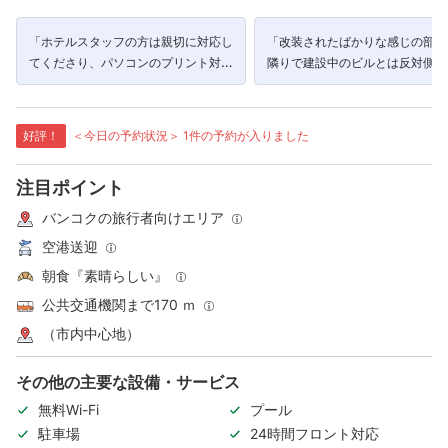
「ホテルスタッフの方は親切に対応し
「改装されたばかりな感じの部屋
てくださり、パソコンのプリント対応
隣りで建設中のビルとは反対側で
も丁寧に対応して頂きました(^^♪」
音も無くキレイで快適でした。」
好評！
＜今日の予約状況＞ 1件の予約が入りました
注目ポイント
バンコクの旅行者向けエリア
空港送迎
朝食『素晴らしい』
公共交通機関まで170 ｍ
（市内中心地）
その他の主要な設備・サービス
無料Wi-Fi
プール
駐車場
24時間フロント対応