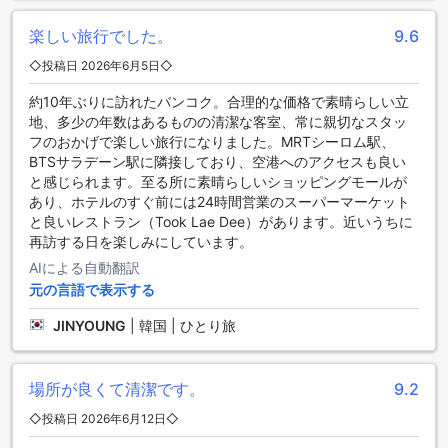
内には、ランドリーサービスがあり、長期滞在や旅行中の洗
濯物を気軽に処理することができます。また、セーフティボ
楽しい旅行でした。
9.6
ックスを利用することで、貴重品や大切な物を安全に保管す
ることができます。公共エリアでは、Wi-Fiが利用可能で、イ
◇投稿日 2026年6月5日◇
ンターネットに接続して情報を共有したり、仕事をしたりす
ることができます。
約10年ぶりに訪れたバンコク。合理的な価格で素晴らしい立
ホテル内には、指定の喫煙エリアがあり、喫煙者の方々も快
地、多少の年数はあるものの清潔な客室、常に親切なスタッ
適に滞在を楽しむことができます。全客室で無料のWi-Fiが提
フのおかげで楽しい旅行になりました。MRTシーロム駅、
供されており、快適な滞在中にインターネットを利用するこ
BTSサラデーン駅に隣接しており、空港へのアクセスも良い
とができます。荷物の預かりサービスもあり、旅行中の荷物
と感じられます。至る所に素晴らしいショッピングモールが
を安全に保管することができます。また、毎日のハウスキー
あり、ホテルのすぐ前には24時間営業のスーパーマーケット
ピングサービスが行われており、清潔で快適な環境を提供し
と良いレストラン（Took Lae Dee）があります。近いうちに
ています。
再訪する日を楽しみにしています。
AIによる自動翻訳
便利な交通施設で快適な滞在を ル サイアム ホテル【SHA
元の言語で表示する
Extra+認定】
JINYOUNG
|
韓国 | ひとり旅
ル サイアム ホテル【SHA Extra+認定】は、快適な滞在をお
約束するために便利な交通施設を提供しています。まず、空
港送迎サービスがありますので、到着時や出発時に便利にご
場所が良くて清潔です。
9.2
利用いただけます。スムーズな移動をお求めの方には最適な
◇投稿日 2026年6月12日◇
オプションです。また、ホテルでは様々なツアーも手配して
おり、バンコクの魅力的な観光スポットを巡ることができま