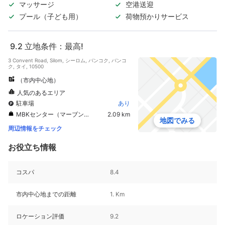
マッサージ
空港送迎
プール（子ども用）
荷物預かりサービス
9.2
立地条件：最高!
3 Convent Road, Silom, シーロム, バンコク, バンコ
ク, タイ, 10500
（市内中心地）
人気のあるエリア
駐車場
あり
MBKセンター（マーブンクロンセンター）
2.09 km
地図でみる
周辺情報をチェック
お役立ち情報
コスパ
8.4
市内中心地までの距離
1. Km
ロケーション評価
9.2