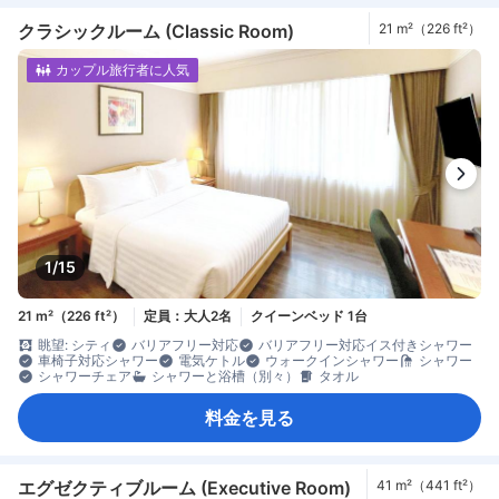
クラシックルーム (Classic Room)
21 m²（226 ft²）
カップル旅行者に人気
1/15
21 m²（226 ft²）
定員：大人2名
クイーンベッド 1台
眺望: シティ
バリアフリー対応
バリアフリー対応イス付きシャワー
車椅子対応シャワー
電気ケトル
ウォークインシャワー
シャワー
シャワーチェア
シャワーと浴槽（別々）
タオル
料金を見る
エグゼクティブルーム (Executive Room)
41 m²（441 ft²）