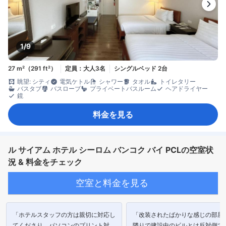
1/9
27 m²（291 ft²）
定員：大人3名
シングルベッド 2台
眺望: シティ
電気ケトル
シャワー
タオル
トイレタリー
バスタブ
バスローブ
プライベートバスルーム
ヘアドライヤー
鏡
料金を見る
ル サイアム ホテル シーロム バンコク バイ PCLの空室状
況 & 料金をチェック
空室と料金を見る
「ホテルスタッフの方は親切に対応し
「改装されたばかりな感じの部屋
てくださり、パソコンのプリント対応
隣りで建設中のビルとは反対側で