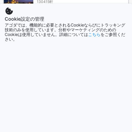
130415軒
は、シーロムセンターポイントやパトゥムワン周辺のショッ
ピングセンターがおすすめです。また、ナイトライフを楽し
みたい方には、シーロムソイ2やシーロムソイ4のバーとクラ
Cookie設定の管理
香港
ブが最適な選択肢です。バンコクの魅力を存分に堪能したい
2690軒
アゴダでは、機能的に必要とされるCookieならびにトラッキング
方には、シーロムエリアのホテルが最適な選択肢です。
技術のみを使用しています。分析やマーケティングのための
Cookieは使用していません。詳細については
こちら
をご参照くだ
ル サイアム ホテル【SHA Extra+認定】へのアクセス方法
さい。
シンガポール
1501軒
バンコクのシーロムに位置するル サイアム ホテル【SHA
Extra+認定】へのアクセスは非常に便利です。バンコクには
数多くの空港がありますが、最も便利なアクセス方法はスワ
もっと見る
ンナプーム国際空港からのタクシーまたはエアポートレール
リンクを利用することです。
全て表示
スワンナプーム国際空港からタクシーでホテルに向かう場
合、所要時間は約30分から1時間程度です。タクシーは空港の
出口に常に待機しており、英語が通じるドライバーも多いた
今話題の都市
め、安心して利用することができます。
また、エアポートレールリンクを利用する場合は、スワンナ
沖縄本島
プーム国際空港からフェアリンク駅までエアポートレールリ
日本
ンクに乗り、プラカノン駅で降りてください。そこからタク
シーで約10分ほどでホテルに到着します。エアポートレール
リンクは24時間運行されており、快適で便利な交通手段で
パタヤ