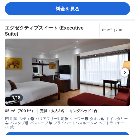
料金を見る
エグゼクティブスイート (Executive
65 m²（700
Suite)
ft²）
1/18
65 m²（700 ft²）
定員：大人3名
キングベッド 1台
眺望: シティ
バリアフリー対応
シャワー
タオル
トイレタリー
バスタブ
バスローブ
プライベートバスルーム
ヘアドライヤー
鏡