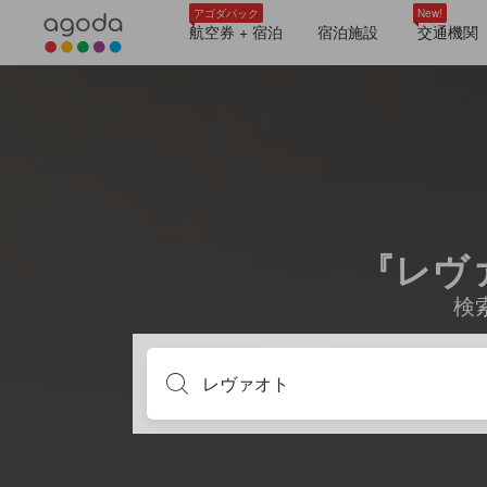
アゴダパック
New!
航空券 + 宿泊
宿泊施設
交通機関
『レヴ
検