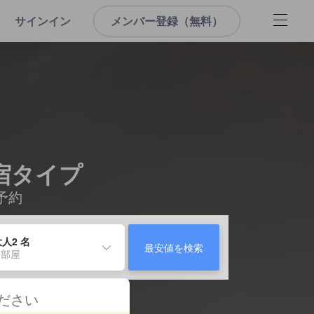
サインイン
メンバー登録（無料）
宿タイプ
予約
人2 名
最安値を検索
 部屋
ください