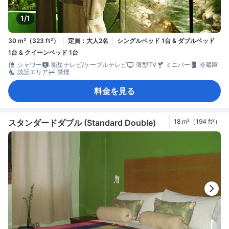
1/1
30 m²（323 ft²）
定員：大人2名
シングルベッド 1台 & ダブルベッド
1台 & クイーンベッド 1台
シャワー
衛星テレビ/ケーブルテレビ
薄型TV
ミニバー
冷蔵庫
談話エリア
禁煙
料金を見る
スタンダードダブル (Standard Double)
18 m²（194 ft²）