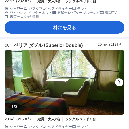
22 m²（237 ft²）
定員：大人3名
シングルベッド 5台
シャワー
バスタブ
ヘアドライヤー
テレビ
ワイヤレス インターネット
衛星テレビ/ケーブルテレビ
薄型TV
書斎デスク
禁煙
料金を見る
スーペリア ダブル (Superior Double)
20 m²（215 ft²）
1/3
20 m²（215 ft²）
定員：大人2名
シングルベッド 3台
シャワー
バスタブ
ヘアドライヤー
テレビ