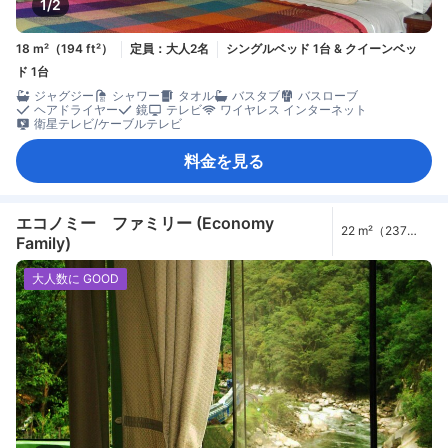
1/2
18 m²（194 ft²）
定員：大人2名
シングルベッド 1台 & クイーンベッ
ド 1台
ジャグジー
シャワー
タオル
バスタブ
バスローブ
ヘアドライヤー
鏡
テレビ
ワイヤレス インターネット
衛星テレビ/ケーブルテレビ
料金を見る
エコノミー ファミリー (Economy
22 m²（237
Family)
ft²）
大人数に GOOD