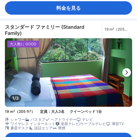
料金を見る
スタンダード ファミリー (Standard
19 m²（205
Family)
ft²）
大人数に GOOD
1/3
19 m²（205 ft²）
定員：大人3名
クイーンベッド 1台
シャワー
バスタブ
ヘアドライヤー
テレビ
ワイヤレス インターネット
衛星テレビ/ケーブルテレビ
薄型TV
書斎デスク
談話エリア
禁煙