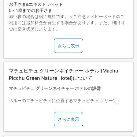
お子さま&エキストラベッド
0～1歳までのお子さま
添い寝の場合は宿泊無料です。＜ご注意＞ベビーベッドのご
利用には追加料金が発生する場合があります。また、利用可
否は空き状況によります。
2～5歳までのお子さま
添い寝の場合は宿泊無料です。
さらに表示
6歳以上の宿泊者は大人とみなされます。
エキストラベッドの追加可否は、ルームタイプにより異なり
ます。各ルームタイプ欄の記載をお確かめください。ルーム
タイプの欄にエキストラベッド追加のオプションが提示され
マチュピチュ グリーンネイチャー ホテル (Machu
ていない場合は、エキストラベッドの追加はできません。
【ご注意】6部屋以上をご予約の場合は、異なるご予約条件や
Picchu Green Nature Hotel)について
追加料金が適用されることがありますのでご了承ください。
マチュピチュ グリーンネイチャー ホテルの設備
ペルーのマチュピチュに位置するマチュピチュ グリーンネイ
チャー ホテルは、24時間対応のルームサービス、ショップ、
ランドリーサービス、レストラン、サロン、ツアー、バスロ
ーブ、ヘアドライヤー、テレビ、ミニバー、バルコニー/テラ
さらに表示
ス、衛星/ケーブルテレビ、マッサージ、ホットタブ、屋外プ
ール、公共エリアでのWi-Fi、冷蔵庫、全客室での無料Wi-Fiを