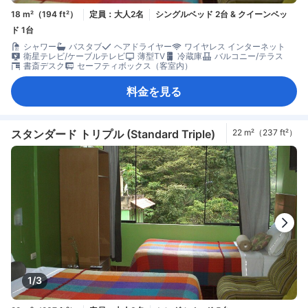
18 m²（194 ft²）
定員：大人2名
シングルベッド 2台 & クイーンベッ
ド 1台
シャワー
バスタブ
ヘアドライヤー
ワイヤレス インターネット
衛星テレビ/ケーブルテレビ
薄型TV
冷蔵庫
バルコニー/テラス
書斎デスク
セーフティボックス（客室内）
料金を見る
スタンダード トリプル (Standard Triple)
22 m²（237 ft²）
1/3