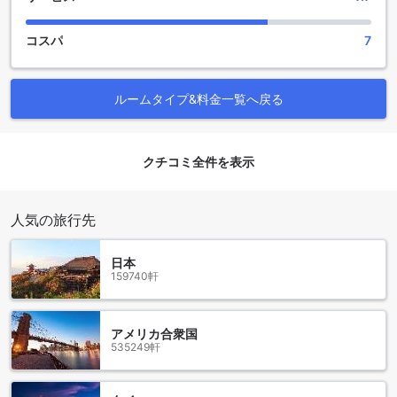
マチュピチュ グリーンネイチャー ホテルは、素晴らしいスポ
コスパ
7
ーツ施設を提供しています。屋外プールでの水泳やリラック
ス、ハイキングトレイルでのアドベンチャーなど、さまざま
なアクティビティを楽しむことができます。
ルームタイプ&料金一覧へ戻る
ホテルの屋外プールは広々としており、美しい景色を望みな
がらリフレッシュすることができます。プールエリアには快
適な日光浴用のデッキチェアも用意されており、ゆったりと
した時間を過ごすことができます。
クチコミ全件を表示
また、ホテル周辺には豊富なハイキングトレイルがありま
す。自然に囲まれた美しい景色を眺めながら、健康的なアク
ティビティを楽しむことができます。ホテルのフレンドリー
人気の旅行先
なスタッフは、ゲストに最適なハイキングコースをご紹介い
たします。
マチュピチュ グリーンネイチャー ホテルは、スポーツ愛好家
日本
やアウトドア好きの方々にとって理想的な宿泊先です。快適
159740軒
なプールと美しいハイキングトレイルで、思い出に残る滞在
をお楽しみください。
アメリカ合衆国
便利な設備が充実したマチュピチュ グリーンネイチャー ホテ
535249軒
ル