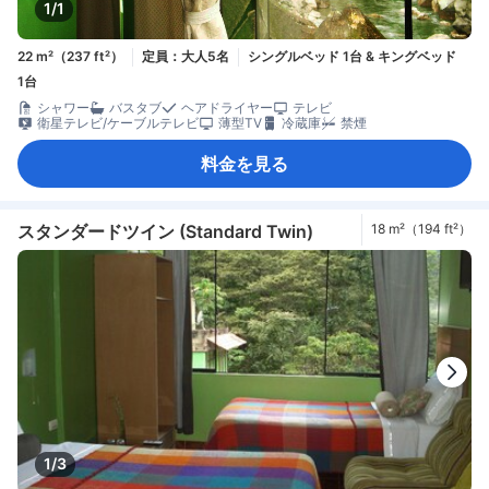
1/1
22 m²（237 ft²）
定員：大人5名
シングルベッド 1台 & キングベッド
1台
シャワー
バスタブ
ヘアドライヤー
テレビ
衛星テレビ/ケーブルテレビ
薄型TV
冷蔵庫
禁煙
料金を見る
スタンダードツイン (Standard Twin)
18 m²（194 ft²）
1/3