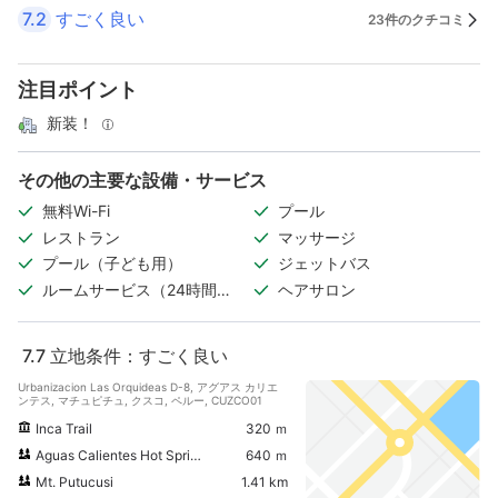
7.2
すごく良い
23件のクチコミ
注目ポイント
新装！
その他の主要な設備・サービス
無料Wi-Fi
プール
レストラン
マッサージ
プール（子ども用）
ジェットバス
ルームサービス（24時間対
ヘアサロン
応）
7.7
立地条件：すごく良い
Urbanizacion Las Orquideas D-8, アグアス カリエ
ンテス, マチュピチュ, クスコ, ペルー, CUZCO01
Inca Trail
320 ｍ
Aguas Calientes Hot Springs
640 ｍ
Mt. Putucusi
1.41 km