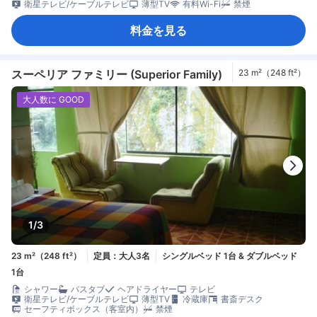
衛星テレビ/ケーブルテレビ
薄型TV
有料Wi-Fi
禁煙
料金を見る
スーペリア ファミリー (Superior Family)
23 m²（248 ft²）
大人数に GOOD
1/3
23 m²（248 ft²）
定員：大人3名
シングルベッド 1台 & ダブルベッド
1台
シャワー
バスタブ
ヘアドライヤー
テレビ
衛星テレビ/ケーブルテレビ
薄型TV
冷蔵庫
書斎デスク
セーフティボックス（客室内）
禁煙