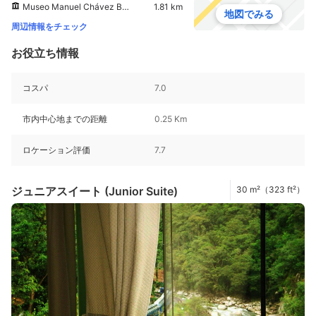
Museo Manuel Chávez Ballon
1.81 km
地図でみる
周辺情報をチェック
お役立ち情報
コスパ
7.0
市内中心地までの距離
0.25 Km
ロケーション評価
7.7
ジュニアスイート (Junior Suite)
30 m²（323 ft²）