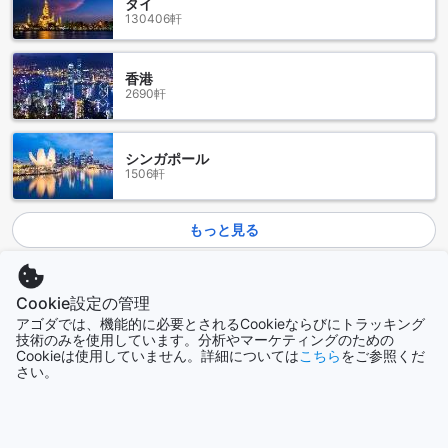
タイ
マチュピチュ グリーンネイチャー ホテルでは、24時間ルーム
130406軒
サービス、ランドリーサービス、客室サービス、公共エリア
でのWi-Fi、全客室での無料Wi-Fiなど、さまざまな便利な設備
が提供されています。24時間ルームサービスは、いつでもお
香港
部屋で美味しい料理を楽しむことができます。また、ランド
2690軒
リーサービスも利用できるため、長期滞在でも快適に過ごす
ことができます。さらに、客室サービスも利用可能で、お部
屋でのくつろぎの時間を充実させることができます。公共エ
シンガポール
リアでのWi-Fiや全客室での無料Wi-Fiもあり、インターネット
1506軒
に接続することができるため、ビジネスやプライベートでの
滞在に便利です。
もっと見る
マチュピチュ グリーンネイチャー ホテルの交通施設
全て表示
マチュピチュ グリーンネイチャー ホテルは、素晴らしい交通
Cookie設定の管理
施設を提供しています。ホテルからマチュピチュの主要な観
アゴダでは、機能的に必要とされるCookieならびにトラッキング
今話題の都市
光地へのアクセスが簡単で便利です。ホテルは無料のシャト
技術のみを使用しています。分析やマーケティングのための
ルバスサービスを提供しており、観光スポットへの移動がス
Cookieは使用していません。詳細については
こちら
をご参照くだ
ムーズです。シャトルバスは定期的に運行されており、待ち
沖縄本島
さい。
時間も最小限に抑えられています。
日本
また、マチュピチュ グリーンネイチャー ホテルでは、専用の
駐車場も利用できます。お車でお越しの方にとっては、便利
な駐車場が用意されているので安心です。駐車場は24時間監
ジョグジャカルタ