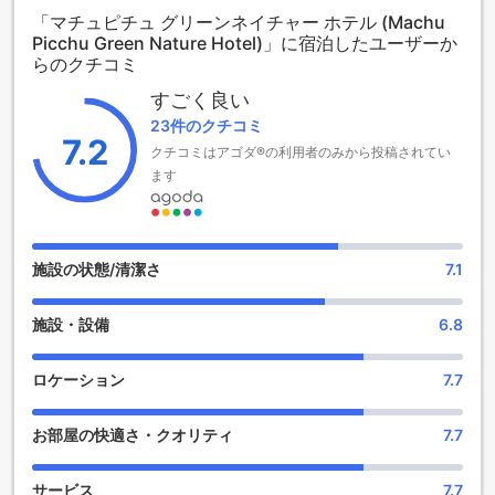
提供しています。
「マチュピチュ グリーンネイチャー ホテル (Machu
Picchu Green Nature Hotel)」に宿泊したユーザーか
楽しいエンターテイメント施設でリラックスを満喫 - マチュ
らのクチコミ
ピチュ グリーンネイチャー ホテル
すごく良い
マチュピチュ グリーンネイチャー ホテルでは、滞在中に楽し
23件のクチコミ
いエンターテイメント施設をご利用いただけます。ホテル内
7.2
クチコミはアゴダ®の利用者のみから投稿されてい
にはショップ、サロン、マッサージ、温泉風呂があり、ゲス
ます
トの皆様にリラックスと楽しみを提供します。
ショップでは、お土産や旅行必需品を手に入れることができ
ます。地元の特産品や手作りの工芸品など、個性豊かな商品
が揃っています。また、サロンでは美容やヘアケアのサービ
スを受けることができます。旅の疲れを癒し、自分をリフレ
施設の状態/清潔さ
7.1
ッシュさせる絶好の機会です。
マッサージ施設では、プロのセラピストによる施術を受ける
施設・設備
6.8
ことができます。疲れた体をほぐし、心身ともにリラックス
できるでしょう。さらに、温泉風呂も利用できます。温かい
お湯につかりながら、日々の疲れを癒すことができます。マ
ロケーション
7.7
チュピチュ グリーンネイチャー ホテルでは、滞在中に楽しい
エンターテイメント施設を通じて、快適なひとときをお過ご
お部屋の快適さ・クオリティ
7.7
しいただけます。
マチュピチュ グリーンネイチャー ホテルのスポーツ施設
サービス
7.7