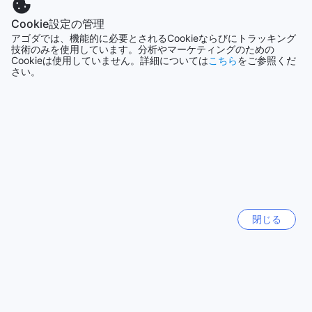
焼きたてのバーベキューを楽しむことができるこのスペース
は、思い出に残る素晴らしい体験を提供します。また、毎日
沖縄本島
Cookie設定の管理
のハウスキーピングサービスが行き届いているため、清潔で
日本
アゴダでは、機能的に必要とされるCookieならびにトラッキング
快適な環境の中で、コンチネンタルブレックファーストを楽
技術のみを使用しています。分析やマーケティングのための
しむことができます。朝のひとときを、ゆったりとした気持
Cookieは使用していません。詳細については
こちら
をご参照くだ
ちで過ごすことができるのも、メーヤオバンガローの魅力の
シドニー
さい。
オーストラリア
一つです。
チェンライの自然と文化が息づくメーヤオの魅力
済州（チェジュ）
韓国
メーヤオバンガローは、チェンライの美しい自然に囲まれた
静かな隠れ家です。周囲には緑豊かな山々が広がり、四季
折々の風景が楽しめます。特に、朝霧が立ち込める中での朝
バリ島
インドネシア
日を眺めるひとときは、心を癒してくれることでしょう。ま
た、近くには地元の市場や伝統的な村も点在しており、タイ
の文化や人々の温かさを直接感じることができます。地元の
札幌
閉じる
特産品や手作りの工芸品を探すのも楽しみの一つです。
日本
さらに、メーヤオは観光名所へのアクセスも良好です。美し
いワット・プラ・ケーオ（エメラルド寺院）や、神秘的なホ
もっと見る
ワイトテンプル（ワット・ロンクン）など、チェンライの人
気スポットが車で簡単に訪れることができます。自然愛好家
全て表示
には、近隣の国立公園でのハイキングやバードウォッチング
もおすすめです。メーヤオでの滞在は、リラックスしながら