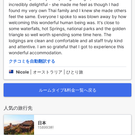
incredibly delightful - she made me feel as though I had
保つことができ、旅行のストレスを軽減します。また、荷物
found my very own Thai family and I knew she made others
の保管サービスや、毎日のハウスキーピングが行われている
feel the same. Everyone I spoke to was blown away by how
ため、快適さと利便性を兼ね備えた滞在を実現します。喫煙
welcoming this wonderful human being was. It's close to
エリアも設けられており、喫煙者の方も安心してご利用いた
some waterfalls, hot Springs, national parks and the golden
だけます。
triangle so well worth spending some time here. The
lodgings are clean and comfortable and all staff truly kind
便利な交通施設を備えたメーヤオバンガロー
and attentive. I am so grateful that I got to experience this
wonderful accommodation.
チェンライの美しい自然に囲まれたメーヤオバンガローで
は、快適な滞在をサポートするために充実した交通施設を提
クチコミを自動翻訳する
供しています。特に、広々とした無料駐車場は、車での移動
を計画しているゲストにとって大変便利です。周辺の観光ス
Nicole
|
オーストラリア | ひとり旅
ポットや市場へのアクセスも良好で、駐車場からはすぐに出
発できます。
また、駐車場は安全性が高く、ゲストの車をしっかりと守り
ルームタイプ&料金一覧へ戻る
ます。観光やビジネスで訪れる方々にとって、自由な移動が
可能なこの環境は、滞在をより一層快適にしてくれることで
人気の旅行先
しょう。メーヤオバンガローでの滞在中は、ぜひ周辺の魅力
を存分に楽しんでください。
日本
メーヤオバンガローの快適な客室設備
158993軒