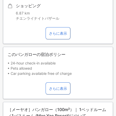
ショッピング
6.87 km
チエンライナイトバザール
さらに表示
このバンガローの宿泊ポリシー
• 24-hour check-in available
• Pets allowed
• Car parking available free of charge
• Turn off lights, air conditioning, and electrical appliances
when you are not using them.
さらに表示
• Lock the door and close the windows when leaving the
property.
• Be careful when using cooking appliances, heaters, or
other fire hazards.
［メーヤオ］バンガロー（100m²）｜ 1ベッドルーム
• Treat the property like your own home.
• Additional charges may apply for any loss or damages.
／1バスルーム (Mae Yao Resort)について