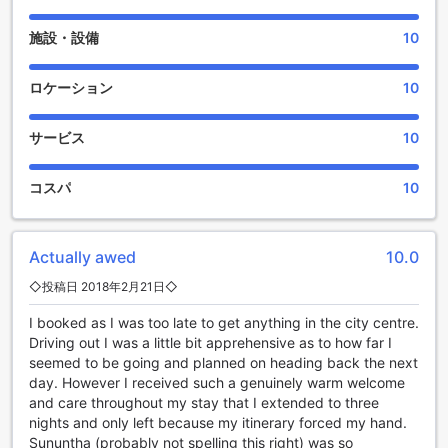
バスルームのバンガローには、美しい庭が広がっており、訪
れるゲストにリラックスしたひとときを提供します。この庭
施設・設備
10
は、緑豊かな植物や色とりどりの花々で彩られ、自然の美し
さを存分に楽しむことができます。
庭では、心地よい風を感じながら、読書や散策を楽しむこと
ロケーション
10
ができ、特に朝日や夕日を背景にした風景は、忘れられない
思い出となることでしょう。また、庭に設けられた小さなテ
サービス
10
ラスでは、友人や家族と共にバーベキューを楽しむことも可
能です。自然と共に過ごす時間は、日常の喧騒から解放さ
れ、心身ともにリフレッシュできる貴重な体験となるでしょ
コスパ
10
う。
便利な施設が整ったメーヤオバンガローの魅力
Actually awed
10.0
メーヤオバンガローは、その広々とした100㎡の空間で快適な
◇投稿日 2018年2月21日◇
滞在を提供するだけでなく、便利な施設も充実しています。
I booked as I was too late to get anything in the city centre.
全客室に無料Wi-Fiが完備されており、滞在中は快適にインタ
Driving out I was a little bit apprehensive as to how far I
ーネットを楽しむことができます。また、公共エリアでもWi-
seemed to be going and planned on heading back the next
Fiが利用可能なため、リラックスしながら情報をチェックした
day. However I received such a genuinely warm welcome
り、友人や家族とつながることができます。
and care throughout my stay that I extended to three
さらに、メーヤオバンガローでは、日常の手間を軽減するた
nights and only left because my itinerary forced my hand.
めのランドリーサービスやドライクリーニングサービスもご
Sununtha (probably not spelling this right) was so
利用いただけます。これにより、長期滞在でも衣類を清潔に