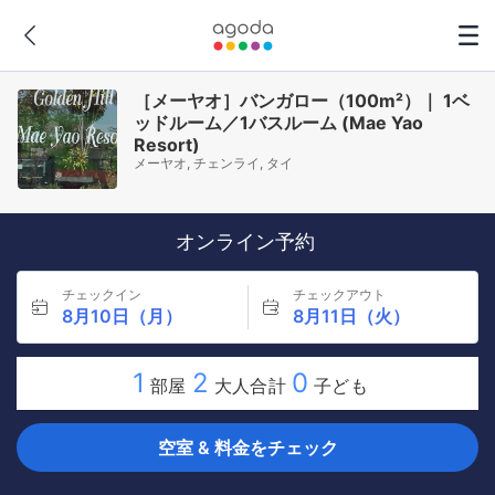
［メーヤオ］バンガロー（100m²）｜ 1ベ
ッドルーム／1バスルーム (Mae Yao
Resort)
メーヤオ, チェンライ, タイ
オンライン予約
チェックイン
チェックアウト
8月10日（月）
8月11日（火）
1
2
0
部屋
大人合計
子ども
空室 & 料金をチェック