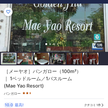
1/6
星評価 2.5つ星
［メーヤオ］バンガロー（100m²）
｜ 1ベッドルーム／1バスルーム
(Mae Yao Resort)
バンガロー
10.0
最高!
クチコミ 1件