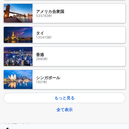
メーヤオバンガローでは、広々とした100m²の空間に心地よ
さと便利さを兼ね備えた客室設備を提供しています。お部屋
アメリカ合衆国
には、最新のテレビが完備されており、リラックスしながら
535783軒
お気に入りの番組や映画を楽しむことができます。さらに、
バスルームには高品質なトイレタリーが備えられており、滞
在中の快適さをサポートします。
タイ
また、無料のインスタントコーヒーをご用意しており、朝の
130415軒
目覚めや午後のひとときをリフレッシュするのにぴったりで
す。清潔感あふれるリネンやタオルも完備しており、ホテル
ライクな贅沢な体験をお楽しみいただけます。メーヤオバン
香港
2690軒
ガローは、リラックスしたい方や観光を楽しむ方にとって理
想的な宿泊先です。
メーヤオバンガローのダイニング施設の魅力
シンガポール
1501軒
メーヤオバンガローでは、食事を楽しむためのさまざまな施
設が整っています。まず、ホテル内のレストランでは、地元
もっと見る
の新鮮な食材を使用した多彩な料理を提供しており、タイの
伝統的な味わいを堪能することができます。落ち着いた雰囲
全て表示
気の中で、心ゆくまで食事を楽しむことができるでしょう。
さらに、バーベキュー施設も完備されており、特別なひとと
きを過ごすのに最適です。家族や友人と一緒に、星空の下で
今話題の都市