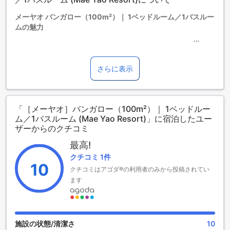
• Guests of all ages are welcome.
メーヤオ バンガロー（100m²）｜ 1ベッドルーム／1バスルー
ムの魅力
チェンライの美しい風景に囲まれたメーヤオ バンガローは、
贅沢なひとときを提供する5つ星ホテルです。広々とした
100m²の空間には、1つのベッドルームと1つのバスルームが
さらに表示
完備されており、快適さとプライバシーを兼ね備えていま
す。チェックインは午後3時から可能で、ゆったりとした時間
を楽しむことができます。また、チェックアウトは午後1時ま
「［メーヤオ］バンガロー（100m²）｜ 1ベッドルー
でと、余裕を持ったスケジュールで滞在を満喫できます。
ム／1バスルーム (Mae Yao Resort)」に宿泊したユー
このバンガローは、特別なひとときを過ごすための理想的な
ザーからのクチコミ
場所ですが、子供の宿泊については注意が必要です。お子様
の宿泊は無料ではなく、追加料金が発生する場合があります
最高!
ので、事前にご確認ください。1室のみのプライベートな空間
クチコミ 1件
で、心安らぐひとときをお楽しみください。
10
クチコミはアゴダ®の利用者のみから投稿されてい
ます
メーヤオバンガローのエンターテイメント施設：自然の中で
のリラクゼーション
メーヤオバンガローは、チェンライの豊かな自然に囲まれた
静寂のオアシスです。100m²の広々とした1ベッドルーム／1
施設の状態/清潔さ
10