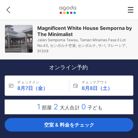
Magnificent White House Semporna by
The Minimalist
Jalan Semporna Tawau, Taman Miramas Fasa II Lot
No.43, センポルナ空港, センポルナ, サバ, マレーシア,
91308
オンライン予約
チェックイン
チェックアウト
8月7日（金）
8月8日（土）
1
2
0
部屋
大人合計
子ども
空室 & 料金をチェック