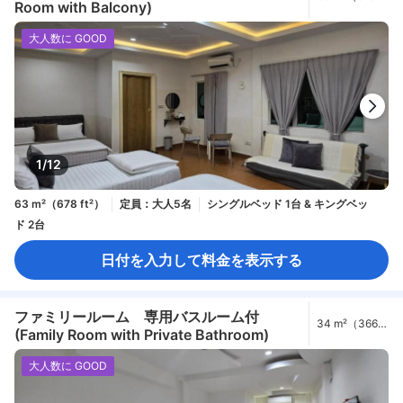
Room with Balcony)
ft²）
大人数に GOOD
1/12
63 m²（678 ft²）
定員：大人5名
シングルベッド 1台 & キングベッ
ド 2台
日付を入力して料金を表示する
ファミリールーム 専用バスルーム付
34 m²（366
(Family Room with Private Bathroom)
ft²）
大人数に GOOD