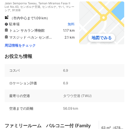
Jalan Semporna Tawau, Taman Miramas Fasa II
Lot No.43, センポルナ空港, センポルナ, サバ, マレー
シア, 91308
（市内中心まで1.09 km）
駐車場
無料
トュン サカラン博物館
1.17 km
マスジッド ペカン センポルナ
2.1 km
地図でみる
周辺情報をチェック
お役立ち情報
コスパ
6.9
ロケーション評価
6.9
最寄りの空港
タワウ空港 (TWU)
空港までの距離
56.09 km
ファミリールーム バルコニー付 (Family
63 m²（678