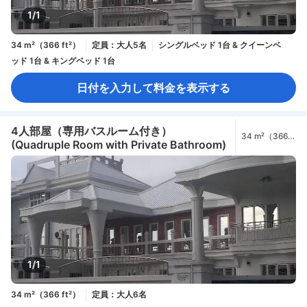
1/1
34 m²（366 ft²）
定員：大人5名
シングルベッド 1台 & クイーンベ
ッド 1台 & キングベッド 1台
日付を入力して料金を表示する
4人部屋（専用バスルーム付き）
34 m²（366
(Quadruple Room with Private Bathroom)
ft²）
1/1
34 m²（366 ft²）
定員：大人6名