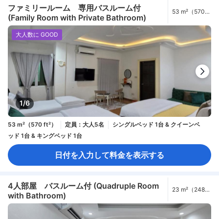
ファミリールーム 専用バスルーム付
53 m²（570
(Family Room with Private Bathroom)
ft²）
大人数に GOOD
1/6
53 m²（570 ft²）
定員：大人5名
シングルベッド 1台 & クイーンベ
ッド 1台 & キングベッド 1台
日付を入力して料金を表示する
4人部屋 バスルーム付 (Quadruple Room
23 m²（248
with Bathroom)
ft²）