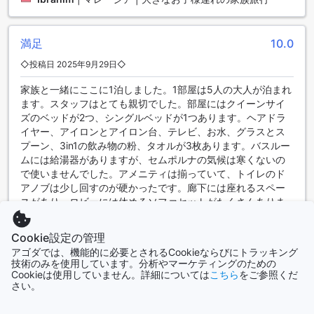
マグニフィセントホワイトハウス センポルナの魅力的な客室
タイプ
満足
10.0
これらの客室は、アゴダで予約することで、最良の価格を享
◇投稿日 2025年9月29日◇
受できるだけでなく、手間のかからないスムーズな予約体験
も保証されます。簡単な操作で希望の部屋を確保できるた
家族と一緒にここに1泊しました。1部屋は5人の大人が泊まれ
め、旅行の計画をストレスなく進めることができます。マグ
ます。スタッフはとても親切でした。部屋にはクイーンサイ
ニフィセントホワイトハウス センポルナでの滞在を、安心し
ズのベッドが2つ、シングルベッドが1つあります。ヘアドラ
てお楽しみください。
イヤー、アイロンとアイロン台、テレビ、お水、グラスとス
プーン、3in1の飲み物の粉、タオルが3枚あります。バスルー
センポルナ空港：マレーシアの玄関口
ムには給湯器がありますが、セムポルナの気候は寒くないの
で使いませんでした。アメニティは揃っていて、トイレのド
センポルナ空港は、マレーシア東部のサバ州に位置し、地域
アノブは少し回すのが硬かったです。廊下には座れるスペー
の主要な交通ハブとして重要な役割を果たしています。国内
スがあり、ロビーには休めるソファセットがたくさんありま
外の多くの航空会社がこの空港を利用しており、訪れる旅行
した。外には休むためのテーブルセットもあります。家の場
者にとって便利なゲートウェイとなっています。空港周辺に
所はGoogleマップで簡単に見つけられます。中心街までもと
は快適な待合スペースや便利なサービスが整っており、到着
Cookie設定の管理
ても近いです。私と家族はここに泊まって非常に満足してい
後すぐにセンポルナの魅力的な観光地へアクセスすることが
アゴダでは、機能的に必要とされるCookieならびにトラッキング
ます。またセムポルナに旅行する際にはここに宿泊したいと
できます。
技術のみを使用しています。分析やマーケティングのための
思います。👍🏻
Cookieは使用していません。詳細については
こちら
をご参照くだ
さい。
AIによる自動翻訳
センポルナ空港からマグニフィセントホワイトハウス センポ
ルナへ簡単アクセス
元の言語で表示する