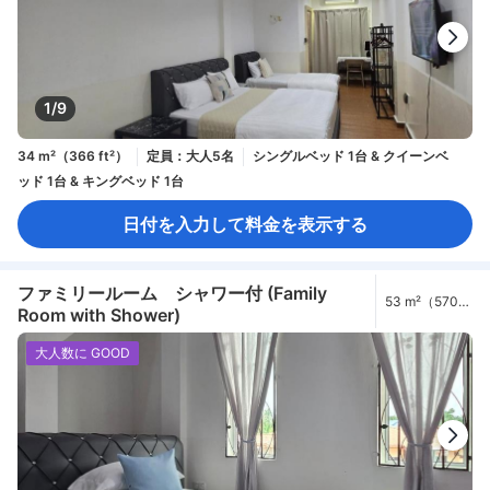
1/9
34 m²（366 ft²）
定員：大人5名
シングルベッド 1台 & クイーンベ
ッド 1台 & キングベッド 1台
日付を入力して料金を表示する
ファミリールーム シャワー付 (Family
53 m²（570
Room with Shower)
ft²）
大人数に GOOD