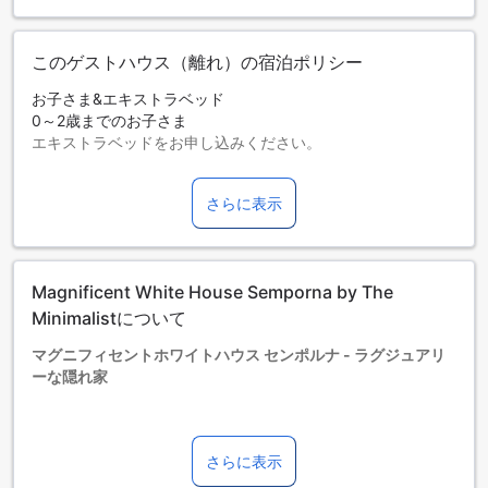
このゲストハウス（離れ）の宿泊ポリシー
お子さま&エキストラベッド
0～2歳までのお子さま
エキストラベッドをお申し込みください。
エキストラベッドの追加可否は、ルームタイプにより異なり
ます。各ルームタイプ欄の記載をお確かめください。ルーム
さらに表示
タイプの欄にエキストラベッド追加のオプションが提示され
ていない場合は、エキストラベッドの追加はできません。
【ご注意】6部屋以上をご予約の場合は、異なるご予約条件や
追加料金が適用されることがありますのでご了承ください。
Magnificent White House Semporna by The
Minimalistについて
マグニフィセントホワイトハウス センポルナ - ラグジュアリ
ーな隠れ家
マグニフィセントホワイトハウス センポルナは、2025年に建
さらに表示
てられた最新のホテルで、洗練されたデザインと快適さを兼
ね備えた5つ星の宿泊施設です。2024年に改装されたばかり