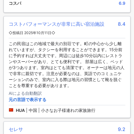
ン・チェックアウトを可能にするエクスプレスサービスや、
コスパ
6.9
荷物を預けられる荷物預かりサービスもご用意しています。
便利なコンビニエンスストアも館内にあり、必要なアイテム
を手軽に購入できます。毎日のハウスキーピングサービスに
コストパフォーマンスが非常に高い宿泊施設
8.4
より、清潔で快適な環境を維持し、リラックスした滞在をお
約束します。
◇投稿日 2025年10月11日◇
この民宿はこの地域で最大の別荘です。町の中心から少し離
便利な交通アクセスと施設のご案内
れていますが、タクシーを利用することができます。15分前
に予約すれば大丈夫です。周辺には徒歩10分以内にレストラ
マグニフィセント ホワイトハウス セポルナ バイ ザ ミニマリ
ンやスーパーがあり、とても便利です。 部屋は広く、ベッド
ストは、快適な滞在をサポートする充実した交通施設を誇り
が3つあります。室内はとても清潔です。オーナーは地元の人
ます。空港送迎サービスやシャトルバスを利用すれば、空港
で非常に親切です。注意が必要なのは、英語でのコミュニケ
からホテルまでの移動もスムーズに行えます。また、ホテル
ーションのみで、室内に入る際は地元の習慣として靴を脱ぐ
内には無料の専用駐車場を完備しており、お車でのアクセス
ことを尊重する必要があります。
も便利です。自家用車をお持ちのお客様にはセルフパーキン
グもご利用いただけます。さらに、周辺のツアーや観光の手
AIによる自動翻訳
配もお手伝いし、セポルナの魅力を存分にお楽しみいただけ
元の言語で表示する
る環境を整えています。
HUA
|
中国 | 小さなお子様連れの家族旅行
快適な滞在を支える充実の客室設備
マグニフィセントホワイトハウスセンポルナでは、快適な滞
セレサ
9.2