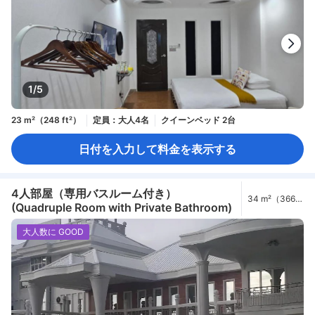
1/5
23 m²（248 ft²）
定員：大人4名
クイーンベッド 2台
日付を入力して料金を表示する
4人部屋（専用バスルーム付き）
34 m²（366
(Quadruple Room with Private Bathroom)
ft²）
大人数に GOOD