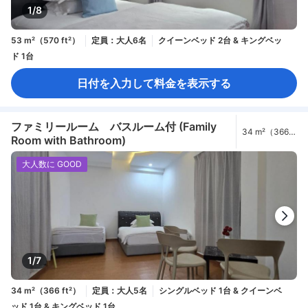
1/8
53 m²（570 ft²）
定員：大人6名
クイーンベッド 2台 & キングベッ
ド 1台
日付を入力して料金を表示する
ファミリールーム バスルーム付 (Family
34 m²（366
Room with Bathroom)
ft²）
大人数に GOOD
1/7
34 m²（366 ft²）
定員：大人5名
シングルベッド 1台 & クイーンベ
ッド 1台 & キングベッド 1台