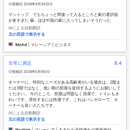
在をサポートするさまざまな設備をご用意しています。エア
◇投稿日 2026年5月30日◇
コン完備により、常に快適な室温を保つことができ、暑い日
でもリラックスした時間をお過ごしいただけます。テレビや
マントップ、でもちょっと間違って入るところと家の選択肢
コーヒー・ティーメーカーも備え、くつろぎのひとときをお
が多すぎた 😁.. ほぼ中国の家に入ってしまいそうだった
楽しみいただけます。無料のミネラルウォーターやアメニテ
AIによる自動翻訳
ィも完備しており、便利さと快適さを両立しています。遮光
元の言語で表示する
カーテンにより、夜はぐっすりと眠ることができ、清潔なリ
ネンもお客様をお迎えします。さらに、無料のインスタント
Mohd
|
マレーシア | ビジネス
コーヒーもご用意しており、目覚めの一杯をお楽しみいただ
けます。
非常に満足
8.4
魅力的なダイニング体験と快適な食事環境
◇投稿日 2026年5月9日◇
マグニフィセントホワイトハウス・センポルナ・バイ・ザ・
ミニマリストでは、ゲストの皆様に多彩な食事の選択肢をご
オーナーに、特別なニーズがある高齢者がいる場合は、2階ま
提供しています。24時間対応のルームサービスにより、いつ
たは3階ではなく、低い階の部屋を提供するようにお願いして
でもお部屋でくつろぎながらお食事をお楽しみいただけま
ください。 今のところ、部屋は問題なく清潔で、トイレもき
す。また、専用のコーヒーショップやレストランでは、新鮮
れいです。滞在するには快適です。これはバンガローで、オ
なコーヒーと多彩な料理をお楽しみいただけ、リラックスし
ーナーも良い人たちです。
た時間を過ごせます。特にハラール認証を受けたレストラン
AIによる自動翻訳
では、イスラム教の方も安心してお食事いただけるメニュー
元の言語で表示する
を取り揃えています。
Ibrahim
|
マレーシア | 大きなお子様連れの家族旅行