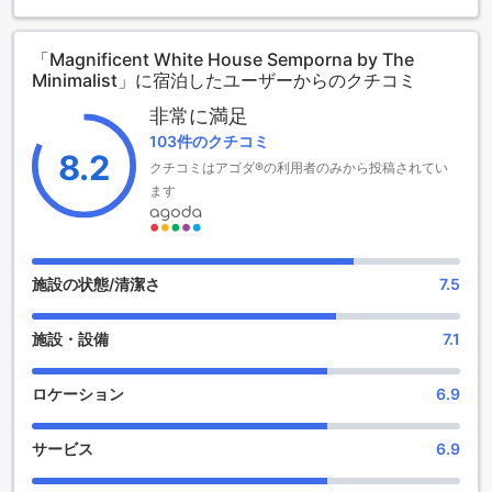
のこのホテルは、モダンなインテリアと高品質な設備が特徴
で、ゲストに最高の滞在体験を提供します。全8室の客室は、
「Magnificent White House Semporna by The
プライベートで静かな空間を求める旅行者にぴったりです。
Minimalist」に宿泊したユーザーからのクチコミ
マグニフィセントホワイトハウス・センポルナのエンターテ
非常に満足
インメント施設
103件のクチコミ
8.2
クチコミはアゴダ®の利用者のみから投稿されてい
また、ホテル内にはギフトやお土産ショップも併設されてお
ます
り、地元の特産品やユニークなアイテムを手軽に購入できま
す。旅の思い出や大切な人へのお土産選びに最適な場所で、
ショッピングも楽しめます。これらのエンターテインメント
施設は、滞在中の時間をより充実させ、心温まる体験を提供
します。
施設の状態/清潔さ
7.5
便利な施設で快適な滞在をサポート
施設・設備
7.1
マグニフィセント ホワイト ハウス センポルナ バイ ザ ミニマ
リストでは、24時間対応のルームサービスやルームサービス
ロケーション
6.9
を利用でき、いつでも快適にお過ごしいただけます。公共エ
リアでは無料のWi-Fiが利用でき、ビジネスや観光の合間に便
サービス
6.9
利です。各客室には無料Wi-Fiが完備されており、接続の心配
なくご滞在いただけます。さらに、スムーズなチェックイ