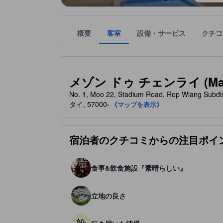
概要
客室
設備・サービス
クチコ
星評価は、宿泊施設から受け取った情報であり、宿
tooltip
星評価、最高5の内5
メゾン ドゥ チェンライ (Maison
No. 1, Moo 22, Stadium Road, Rop Wiang Sub
タイ, 57000
- 《マップを表示》
宿泊者のクチコミからの注目ポイ
食事&飲食施設『素晴らしい』
立地の良さ