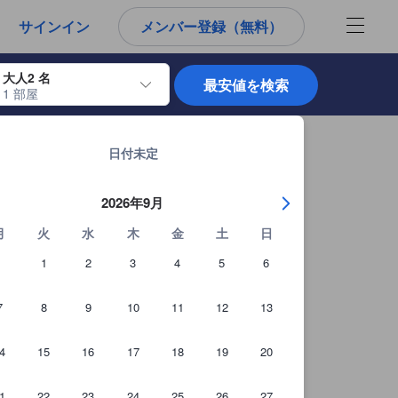
から宿泊選びをされるユーザーにとっても参考となる信頼できる情報源
サインイン
メンバー登録（無料）
大人2 名
最安値を検索
1 部屋
使用して、チェックイン日とチェックアウト日を移動します。エンターキー
チェンライの宿泊施設 全914軒を見る
日付未定
2026年9月
月
火
水
木
金
土
日
1
2
3
4
5
6
7
8
9
10
11
12
13
4
15
16
17
18
19
20
ユーザー提供写真（23枚）
1
22
23
24
25
26
27