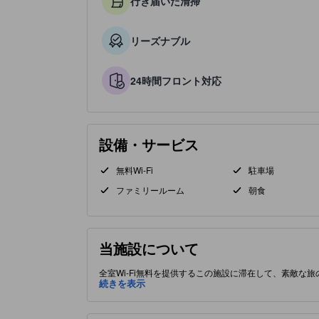
行き届いた清掃
リーズナブル
24時間フロント対応
設備・サービス
無料Wi-Fi
駐車場
ファミリールーム
朝食
当施設について
全室Wi-Fi無料を提供するこの施設に滞在して、素敵な
おり、観光名所や食事処に近い場所にあります。 この5
続きを表示
ランを備えています。