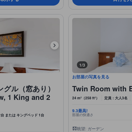
1/3
お部屋の写真を見る
シングル（窓あり）
Twin Room with 
w, 1 King and 2
24 m²（258 ft²）
定員：大人3名
9.3
最高!
部屋の快適さ
台 または キングベッド 1台
眺望: ガーデン