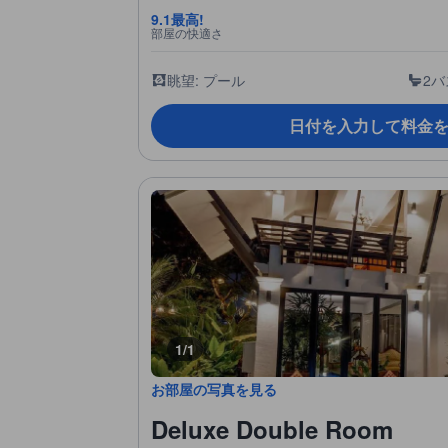
9.1
最高!
部屋の快適さ
眺望: プール
2
日付を入力して料金
1/1
お部屋の写真を見る
Deluxe Double Room