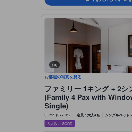
1/8
お部屋の写真を見る
ファミリー 1キング + 2
(Family 4 Pax with Windo
Single)
35 m²（377 ft²）
定員：大人4名
シングルベッド 2
大人数に GOOD