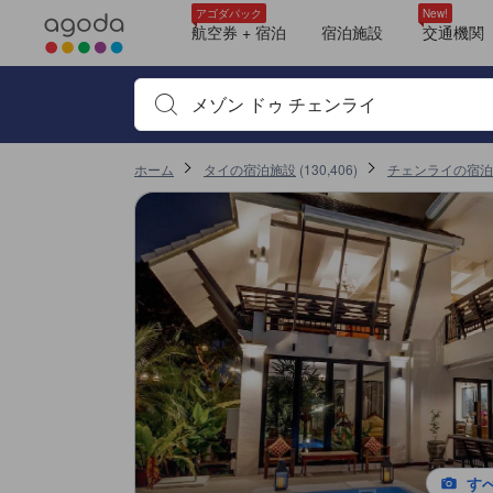
＜NEW＞クチコミ評価の傾向
アゴダに掲載されているクチコミは実際に予約をし、宿泊を終えたゲス
サービス
清潔さ
ロケーション
朝食
プール
部屋の快適さ
雰囲気
シャワー
客室面積
tooltip
tooltip
tooltip
tooltip
tooltip
tooltip
tooltip
tooltip
tooltip
tooltip
tooltip
tooltip
tooltip
tooltip
tooltip
tooltip
tooltip
tooltip
tooltip
sentiment-positive-indicator
sentiment-negative-indicator
sentiment-positive-indicator
sentiment-negative-indicator
sentiment-positive-indicator
sentiment-negative-indicator
sentiment-positive-indicator
sentiment-negative-indicator
sentiment-positive-indicator
sentiment-negative-indicator
sentiment-positive-indicator
sentiment-negative-indicator
sentiment-positive-indicator
sentiment-negative-indicator
sentiment-positive-indicator
sentiment-negative-indicator
パレス デラックス ツインルーム (Palace Deluxe Twin Room)
眺望: プール
ツインベッドルーム (Twin Bed Room)
眺望: シティ
ファミリールーム (Family Room)
眺望: シティ
ダブルルーム (Double Room)
眺望: プール
ファミリー 1キング + 2シングル（窓あり） (Family 4 Pax with Window, 1 King a
眺望: プール
2バスルーム
Twin Room with Balcony
眺望: ガーデン
Deluxe Double Room
Deluxe Room
Standard Quadruple Room
眺望: ガーデン
Deluxe Twin Room
詳細を見る
施設の状態/清潔さスコア 10点満点中9.1点
施設・設備スコア 10点満点中8.6点 チェンライにおける高スコア
ロケーションスコア 10点満点中8.4点 チェンライにおける高スコア
サービススコア 10点満点中9.1点
コスパスコア 10点満点中9点 チェンライにおける高スコア
アゴダパック
New!
Mentioned in 17 reviews
Mentioned in 14 reviews
Mentioned in 12 reviews
Mentioned in 12 reviews
Mentioned in 6 reviews
Mentioned in 5 reviews
Mentioned in 5 reviews
Mentioned in 3 reviews
Mentioned in 3 reviews
航空券 + 宿泊
宿泊施設
交通機関
この宿泊施設へ寄せられた直近10件のクチコミ
88% Positive
78% Positive
83% Positive
75% Positive
50% Positive
40% Positive
100% Positive
100% Unfavourable
66% Positive
6.0
10
10
10
10
10
8.4
10
7.6
8.8
11% Unfavourable
21% Unfavourable
16% Unfavourable
25% Unfavourable
50% Unfavourable
60% Unfavourable
33% Unfavourable
宿泊施設名やキーワードを入力し、矢印キーやタブキ
最新
ホーム
タイの宿泊施設
(
130,406
)
チェンライの宿泊
す