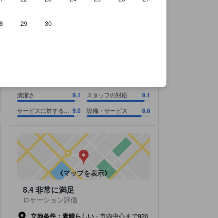
8
29
30
のです。
清潔さ 9.1スコア（10点満点）. スタッフの対応 9.1スコア（10点満点）
清潔さ 9.1スコア（10点満点）
スタッフの対応 9.1スコア（10点満点）
サービスに対する料金 9.0スコア（10点満点）
設備・サービス 8.6スコア（10点満点）
8.6
非常に満足
すべて表示
128 件の総評
清潔さ
9.1
スタッフの対応
9.1
サービスに対する料
9.0
設備・サービス
8.6
金
《マップを表示》
8.4
非常に満足
ロケーション評価
立地条件：素晴らしい
-
市内中心まで920