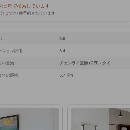
の日程で検索しています
2
分につき1件予約されています
パ
9.0
ーション評価
8.4
りの空港
チェンライ空港 (CEI) - タイ
までの距離
5.7 Km