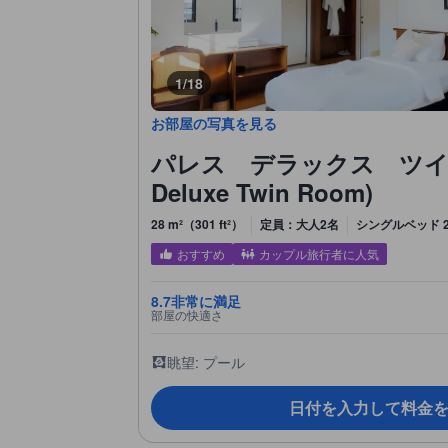
1/18
お部屋の写真を見る
パレス デラックス ツインル
Deluxe Twin Room)
28 m²（301 ft²）
定員：大人2名
シングルベッド 
おすすめ
カップル旅行者に人気
8.7
非常に満足
部屋の快適さ
眺望: プール
日付を入力して料金