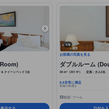
1/9
お部屋の写真を見る
Room)
ダブルルーム (Doub
 & クイーンベッド 2台
28 m²（301 ft²）
定員：大人2名
8.6
非常に満足
部屋の快適さ
眺望: プール
を表示する
日付を入