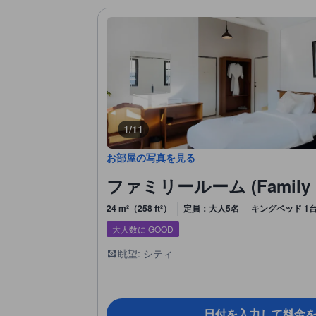
1/11
お部屋の写真を見る
ファミリールーム (Family 
24 m²（258 ft²）
定員：大人5名
キングベッド 1台
大人数に GOOD
眺望: シティ
日付を入力して料金