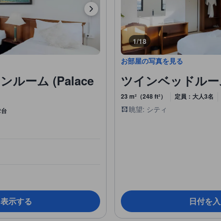
1/18
お部屋の写真を見る
ーム (Palace
ツインベッドルーム (
23 m²（248 ft²）
定員：大人3名
眺望: シティ
2台
を表示する
日付を入