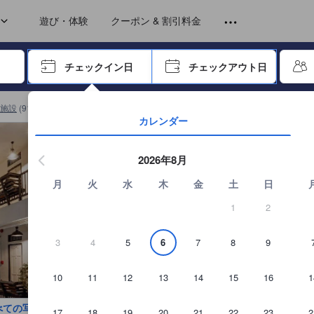
トから提供されています。実際の経験に基づいた内容であるため、これ
nd 2 Single)
遊び・体験
クーポン & 割引料金
ーで進み、エンターキーを押して内容を確定して、検索します。
チェックイン日
チェックアウト日
エンターキーを押して日付選択画面の操作を開始します。方向キーを
施設
(
914
)
メゾン ドゥ チェンライの詳細を見る
カレンダー
2026年8月
月
火
水
木
金
土
日
1
2
3
4
5
6
7
8
9
10
11
12
13
14
15
16
1
べての写真を見る
17
18
19
20
21
22
23
2