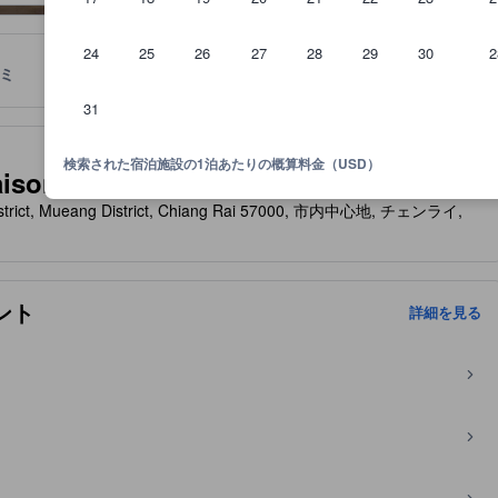
24
25
26
27
28
29
30
2
ミ
ロケーション
宿泊ポリシー
31
泊施設に備わっていると予想される快適さや客室設備のレベルを示すも
検索された宿泊施設の1泊あたりの概算料金（USD）
 De Chiangrai)
district, Mueang District, Chiang Rai 57000, 市内中心地, チェンライ,
ント
詳細を見る