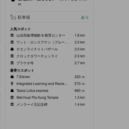
m
駐車場
あり
人気スポット
山岳部族博物館 & 教育センター
1.8 km
ワット・ロンスアテン（ブルーテンプル）
2.0 km
チエンライナイトバザール
2.0 km
クロックタワーチェンライ
2.3 km
プラケオ寺
2.7 km
最寄りスポット
7 Eleven
220 ｍ
Integrated Learning and Recreation Center
570 ｍ
Tesco Lotus express
660 ｍ
Wat Huai Pla Kung Temple
1.3 km
メンラーイ王記念碑
1.4 km