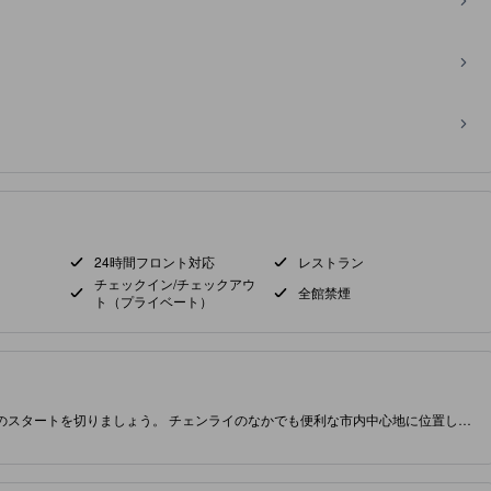
24時間フロント対応
レストラン
チェックイン/チェックアウ
全館禁煙
ト（プライベート）
旅のスタートを切りましょう。 チェンライのなかでも便利な市内中心地に位置して
.0つ星施設では、お客様の滞在をより贅沢で思い出深いものにするために、レスト