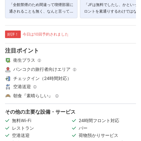
「全館禁煙のため間違って喫煙部屋に
「JFは無料でしたし、かといっ
通されることも無く、なんと言っても
ロントを素通りするわけではなく
ナナプラまで5分もかからない立地は
ェックはしていたので、とても安
最高です。」
きました。」
好評！
今日は10回予約されました
注目ポイント
衛生プラス
バンコクの旅行者向けエリア
チェックイン（24時間対応）
空港送迎
朝食『素晴らしい』
その他の主要な設備・サービス
無料Wi-Fi
24時間フロント対応
レストラン
バー
空港送迎
荷物預かりサービス