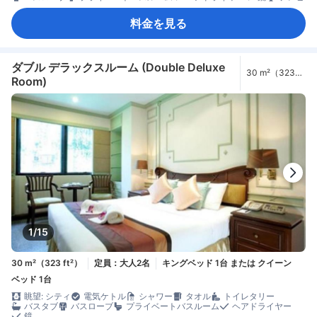
料金を見る
ダブル デラックスルーム (Double Deluxe
30 m²（323
Room)
ft²）
1/15
30 m²（323 ft²）
定員：大人2名
キングベッド 1台 または クイーン
ベッド 1台
眺望: シティ
電気ケトル
シャワー
タオル
トイレタリー
バスタブ
バスローブ
プライベートバスルーム
ヘアドライヤー
鏡