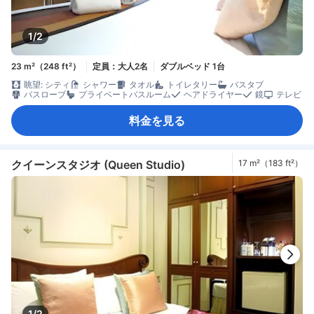
1/2
23 m²（248 ft²）
定員：大人2名
ダブルベッド 1台
眺望: シティ
シャワー
タオル
トイレタリー
バスタブ
バスローブ
プライベートバスルーム
ヘアドライヤー
鏡
テレビ
料金を見る
クイーンスタジオ (Queen Studio)
17 m²（183 ft²）
1/2