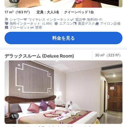
17 m²（183 ft²）
定員：大人3名
クイーンベッド 1台
シャワー
ワイヤレス インターネット
電話
無料Wi-Fi
無料インターネット（LAN）
エアコン
書斎デスク
アイロン設備
クローゼット
禁煙
料金を見る
デラックスルーム (Deluxe Room)
30 m²（323 ft²）
1/1