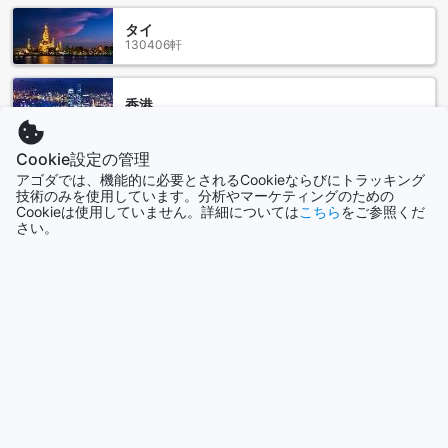
マジェスティック スイーツ ホテルへのアクセス方法
タイ
バンコク、タイにあるマジェスティック スイーツ ホテルへの
130406軒
最寄りの空港からのアクセス方法をご紹介します。マジェス
ティック スイーツ ホテルはスクンビットに位置しており、バ
香港
ンコク市内の主要な観光スポットやショッピングエリアに近
2690軒
い便利なロケーションです。
バンコクに到着したら、最も便利な交通手段はタクシーで
Cookie設定の管理
す。空港からマジェスティック スイーツ ホテルまでタクシー
アゴダでは、機能的に必要とされるCookieならびにトラッキング
シンガポール
で約30分ほどかかります。タクシーは空港の到着ロビーで簡
技術のみを使用しています。分析やマーケティングのための
1506軒
単に見つけることができ、運転手にホテルの住所を伝えれば
Cookieは使用していません。詳細については
こちら
をご参照くだ
スムーズに目的地に到着できます。
さい。
また、公共交通機関を利用する場合は、空港からスクンビッ
もっと見る
トへのエアポートリンクやBTSスカイトレインを利用するこ
ともできます。エアポートリンクは空港から市内への高速鉄
道であり、プラカノン駅でBTSスカイトレインに乗り換える
全て表示
ことができます。BTSスカイトレインはスクンビットエリア
をカバーしており、プロンポン駅やアソーク駅が最寄りの駅
今話題の都市
となります。マジェスティック スイーツ ホテルへは、最寄り
の駅からタクシーを利用することで便利にアクセスすること
ができます。
ソウル
マジェスティック スイーツ ホテルへのアクセスは簡単で便利
韓国
な方法がたくさんあります。バンコクの滞在を快適に過ごす