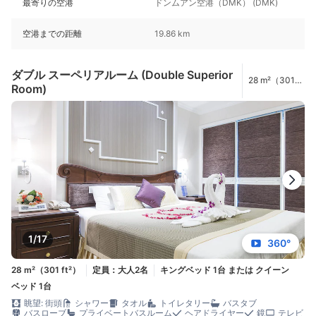
最寄りの空港
ドンムアン空港（DMK） (DMK)
空港までの距離
19.86 km
ダブル スーペリアルーム (Double Superior
28 m²（301
Room)
ft²）
1/17
360°
28 m²（301 ft²）
定員：大人2名
キングベッド 1台 または クイーン
ベッド 1台
眺望: 街頭
シャワー
タオル
トイレタリー
バスタブ
バスローブ
プライベートバスルーム
ヘアドライヤー
鏡
テレビ