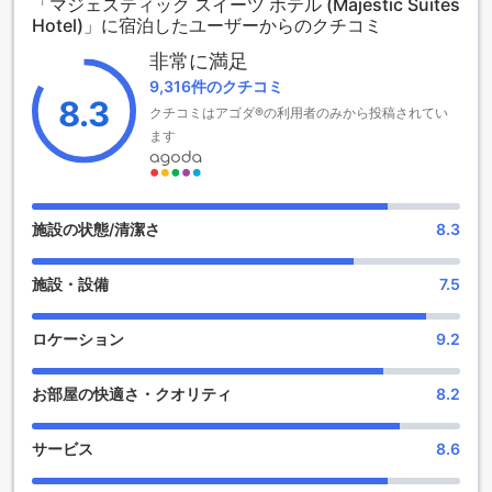
「マジェスティック スイーツ ホテル (Majestic Suites
なっています。また、空港までの所要時間は約45分です。
Hotel)」に宿泊したユーザーからのクチコミ
マジェスティック スイーツ ホテルでは、2歳から10歳までの
お子様が無料で宿泊できる子供ポリシーがあります。家族連
非常に満足
れにとっても快適な滞在ができる環境が整っています。バン
9,316件のクチコミ
コクの観光名所や市内中心部へのアクセスも便利で、快適な
8.3
クチコミはアゴダ®の利用者のみから投稿されてい
滞在をお約束します。
ます
楽しい娯楽施設で贅沢な滞在を満喫しよう！
バンコクのマジェスティック スイーツ ホテルでは、充実した
娯楽施設を提供しています。ホテル内にはショップやバーが
施設の状態/清潔さ
8.3
あり、滞在中に退屈することはありません。ショップでは、
お土産や洋服、アクセサリーなどの商品を手に入れることが
施設・設備
7.5
できます。また、バーでは美味しいカクテルや地元のビール
を楽しむことができます。さまざまな種類のドリンクや軽食
を提供しており、友人や家族とのリラックスした時間を過ご
ロケーション
9.2
すことができます。マジェスティック スイーツ ホテルでは、
快適な滞在と共に楽しいエンターテイメントを提供していま
お部屋の快適さ・クオリティ
8.2
す。
便利な設備が充実したマジェスティック スイーツ ホテル
サービス
8.6
マジェスティック スイーツ ホテルは、快適な滞在をサポート