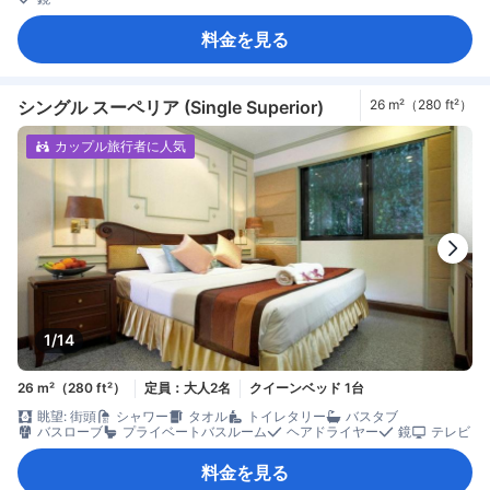
料金を見る
シングル スーペリア (Single Superior)
26 m²（280 ft²）
カップル旅行者に人気
1/14
26 m²（280 ft²）
定員：大人2名
クイーンベッド 1台
眺望: 街頭
シャワー
タオル
トイレタリー
バスタブ
バスローブ
プライベートバスルーム
ヘアドライヤー
鏡
テレビ
料金を見る