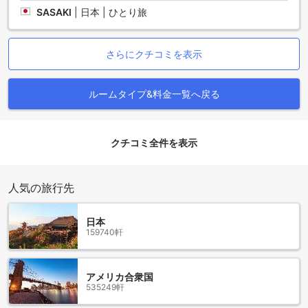
SASAKI
|
日本 | ひとり旅
スクンビットエリアで楽しむバンコクの魅力
バンコクのスクンビットエリアは、都市の中心部に位置し、
さらにクチコミを表示
魅力的な観光スポットやエンターテイメント施設が数多くあ
ります。マジェスティック スイーツ ホテルは、このエリアの
中心に位置し、便利な立地で快適な滞在を提供します。
ルームタイプ&料金一覧へ戻る
スクンビットエリアは、ショッピング好きな人にとっては楽
園です。近くには、世界的に有名なショッピングモールであ
るエンポリウムやエムクオーティエがあり、最新のファッシ
クチコミ全件を表示
ョンやブランド品を手に入れることができます。さらに、エ
リア内には多くのレストランやカフェもあり、様々な料理を
楽しむことができます。
人気の旅行先
また、スクンビットエリアはナイトライフの中心地でもあり
ます。バー、クラブ、ラウンジなどが集まり、夜遊びを楽し
むことができます。特に、ソイ カウボーイやナナプラザは、
日本
国際的な雰囲気で知られており、多くの人々が訪れます。
159740軒
マジェスティック スイーツ ホテルは、スクンビットエリアの
魅力的な観光スポットやエンターテイメント施設へのアクセ
スが便利な立地にあります。バンコクを訪れる際には、この
アメリカ合衆国
ホテルを拠点に、充実した滞在を楽しんでください。
535249軒