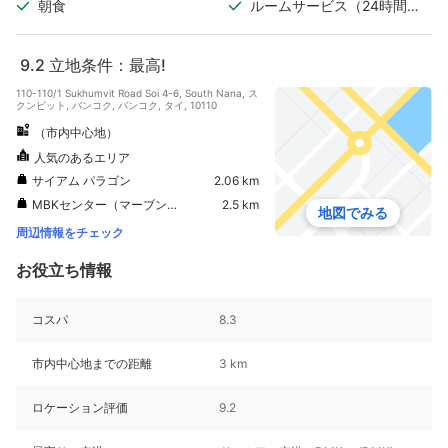
朝食
ルームサービス（24時間対
応）
9.2
立地条件：最高!
110-110/1 Sukhumvit Road Soi 4-6, South Nana, ス
クンビット, バンコク, バンコク, タイ, 10110
（市内中心地）
人気のあるエリア
サイアム パラゴン
2.06 km
MBKセンター（マーブンクロンセンター）
2.5 km
地図でみる
周辺情報をチェック
お役立ち情報
コスパ
8.3
市内中心地までの距離
3 km
ロケーション評価
9.2