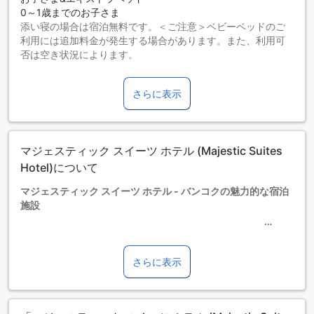
0～1歳までのお子さま
添い寝の場合は宿泊無料です。＜ご注意＞ベビーベッドのご
利用には追加料金が発生する場合があります。また、利用可
否は空き状況によります。
2～10歳までのお子さま
添い寝の場合は宿泊無料です。
さらに表示
11歳以上の宿泊者は大人とみなされます。
エキストラベッドの追加可否は、ルームタイプにより異なり
ます。各ルームタイプ欄の記載をお確かめください。ルーム
タイプの欄にエキストラベッド追加のオプションが提示され
マジェスティック スイーツ ホテル (Majestic Suites
ていない場合は、エキストラベッドの追加はできません。
【ご注意】6部屋以上をご予約の場合は、異なるご予約条件や
Hotel)について
追加料金が適用されることがありますのでご了承ください。
マジェスティック スイーツ ホテル - バンコクの魅力的な宿泊
施設
マジェスティック スイーツ ホテルは、バンコク市内からわず
か3kmの距離に位置する3.0つ星ホテルです。2010年に最後
さらに表示
の改装が行われ、1999年に建設されました。ホテルには55室
の客室があり、お客様の快適な滞在をサポートします。チェ
ックインは午後2時から可能で、チェックアウトは正午までと