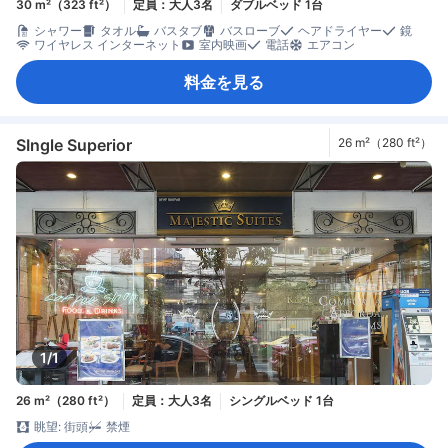
30 m²（323 ft²）
定員：大人3名
ダブルベッド 1台
シャワー
タオル
バスタブ
バスローブ
ヘアドライヤー
鏡
ワイヤレス インターネット
室内映画
電話
エアコン
料金を見る
SIngle Superior
26 m²（280 ft²）
1/1
26 m²（280 ft²）
定員：大人3名
シングルベッド 1台
眺望: 街頭
禁煙