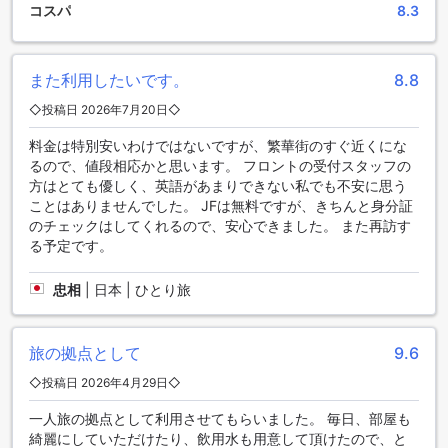
コスパ
8.3
するためにさまざまな便利な設備を提供しています。24時間
対応のルームサービスは、いつでもお部屋でお食事を楽しむ
ことができます。また、宿泊者のためにランドリーサービス
も用意されており、旅の洗濯物を気にすることなく快適な滞
また利用したいです。
8.8
在をお楽しみいただけます。さらに、セーフティボックスや
◇投稿日 2026年7月20日◇
コンシェルジュサービスもご利用いただけます。ホテル内の
パブリックエリアでは、Wi-Fiが利用可能であり、全客室でも
料金は特別安いわけではないですが、繁華街のすぐ近くにな
無料のWi-Fiが提供されています。ドライクリーニングサービ
るので、値段相応かと思います。 フロントの受付スタッフの
スや荷物預かりサービスも完備されており、快適な滞在をサ
方はとても優しく、英語があまりできない私でも不安に思う
ポートします。さらに、デイリーハウスキーピングサービス
ことはありませんでした。 JFは無料ですが、きちんと身分証
も行われており、常に清潔で快適な環境を提供しています。
のチェックはしてくれるので、安心できました。 また再訪す
る予定です。
便利なアクセスと充実した交通施設
忠相
|
日本 | ひとり旅
マジェスティック スイーツ ホテルでは、快適な滞在をお約束
するために、便利なアクセスと充実した交通施設を提供して
います。空港への送迎サービスを利用すれば、疲れた旅行者
旅の拠点として
9.6
も安心してホテルに到着できます。また、観光ツアーに参加
したい方にもおすすめです。ホテルのスタッフが親切に対応
◇投稿日 2026年4月29日◇
し、素晴らしい観光スポットを案内してくれます。さらに、
便利なロケーションに位置しているため、公共交通機関も充
一人旅の拠点として利用させてもらいました。 毎日、部屋も
実しています。近くにはバス停や駅があり、簡単に市内各地
綺麗にしていただけたり、飲用水も用意して頂けたので、と