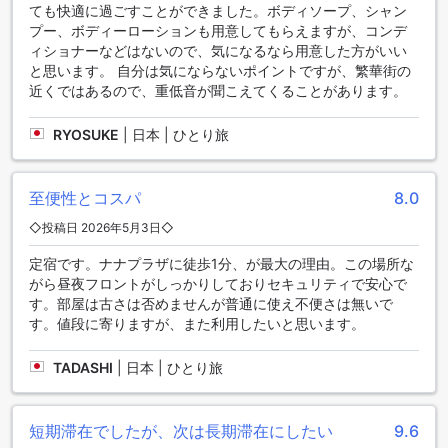
への移動が可能です。
ても快適に過ごすことができました。ボディソープ、シャン
プー、ボディーローションも用意してもらえますが、コンデ
快適な客室設備で贅沢な滞在を
ィショナーなどはないので、気になるなら用意した方がいい
と思います。 自分は気にならないポイントですが、繁華街の
バンコクのマジェスティック スイーツ ホテルは、快適な客室
近くではあるので、重低音が聞こえてくることがあります。
設備を提供しています。客室にはエアコンが完備されてお
り、常に快適な温度を保つことができます。また、バスロー
RYOSUKE
|
日本 | ひとり旅
ブも用意されており、リラックスした時間を過ごすことがで
きます。さらに、インハウス映画が視聴できるテレビや、ヘ
アドライヤーも完備されています。お部屋でのくつろぎのひ
至便性とコスパ
8.0
とときを演出します。ミニバーもあり、お好みの飲み物を手
軽に楽しむことができます。さらに、衛星/ケーブルテレビと
◇投稿日 2026年5月3日◇
冷蔵庫も完備されており、快適な滞在をお約束します。
定宿です。ナナプラザに徒歩1分、が最大の理由。この場所な
がら昼夜フロントがしっかりしておりセキュリティで安心で
マジェスティック スイーツ ホテルのダイニング施設
す。部屋は古さは否めませんが普通に使え不便さは無いで
す。値段に寄りますが、また利用したいと思います。
マジェスティック スイーツ ホテルでは、お客様の快適な滞在
をサポートするために、さまざまなダイニング施設をご用意
TADASHI
|
日本 | ひとり旅
しています。24時間ルームサービスを利用すれば、いつでも
お部屋での食事が可能です。豪華な料理をお部屋で味わいた
い方にはぴったりのオプションです。また、ホテル内にはコ
ーヒーショップもありますので、リラックスしながらお飲み
短期滞在でしたが、次は長期滞在にしたい
9.6