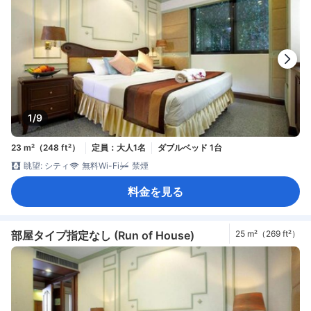
1/9
23 m²（248 ft²）
定員：大人1名
ダブルベッド 1台
眺望: シティ
無料Wi-Fi
禁煙
料金を見る
部屋タイプ指定なし (Run of House)
25 m²（269 ft²）