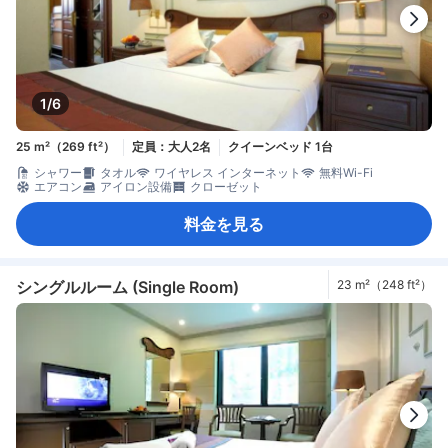
1/6
25 m²（269 ft²）
定員：大人2名
クイーンベッド 1台
シャワー
タオル
ワイヤレス インターネット
無料Wi-Fi
エアコン
アイロン設備
クローゼット
料金を見る
シングルルーム (Single Room)
23 m²（248 ft²）