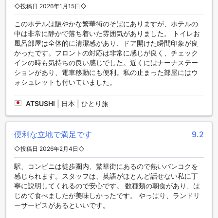
物や軽食を楽しむことができます。レストランでは、本格的
◇投稿日 2026年1月15日◇
な料理を提供しており、地元の食材を使用した様々な料理を
お楽しみいただけます。さらに、毎日のハウスキーピングに
このホテルは賑やかな繁華街のそばにありますが、ホテルの
より、清潔で快適な環境を保つことができます。朝食はコン
中は非常に静かで落ち着いた雰囲気がありました。 トイレお
チネンタルスタイルで提供されており、お客様の一日の始ま
風呂部屋は全体的に清潔感があり、ドア開けた瞬間印象が良
りを美味しい食事で彩ります。
かったです。フロントの対応は非常に感じが良く、チェック
インの時も気持ちの良い感じでした。近くにはナーナステー
マジェスティック スイーツ ホテルのお部屋の魅力的な選択肢
ションがあり、電車移動にも便利。私の止まった部屋にはウ
ォシュレットも付いていました。
マジェスティック スイーツ ホテルでは、さまざまなお部屋の
選択肢をご用意しております。ダブルデラックスルームは30
ATSUSHI
|
日本 | ひとり旅
平米で、キングベッドまたはクイーンベッドが備わっていま
す。ダブルスーペリアルームは28平米で、キングベッドまた
はクイーンベッドが利用可能です。シングルスーペリアルー
便利な立地で満足です
9.2
ムは26平米で、クイーンベッドが設置されています。これら
のお部屋は快適な滞在をお約束いたします。
◇投稿日 2026年2月4日◇
Agodaでの予約は、最高の価格と簡単で手間のかからない体
験を提供します。Agodaでは常に最新の割引情報や特典を提
駅、コンビニは徒歩圏内、繁華街にあるので熱いバンコクを
供しており、お得な価格でお部屋を予約することができま
感じられます。スタッフは、英語がほとんど話せない私に丁
す。また、簡単な予約手続きと確認が可能であり、スムーズ
寧に説明してくれるので安心です。 数種類の朝食があり、は
な滞在計画を立てることができます。マジェスティック スイ
じめて食べましたが美味しかったです。 やっぱり、ランドリ
ーツ ホテルのお部屋をAgodaで予約することで、お客様にと
ーサービスがあるといいです。
って最善の選択肢となることでしょう。