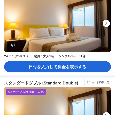
1/7
24 m²（258 ft²）
定員：大人1名
シングルベッド 1台
日付を入力して料金を表示する
スタンダードダブル (Standard Double)
24 m²（258 ft²）
カップル旅行者に人気