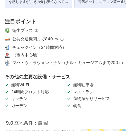
を感じますが、その分お安くなってお
電気ポット、エアコン等一通り揃
り、清潔で居心地は悪くありませ
いる。」
ん。」
注目ポイント
衛生プラス
公共交通機関まで840 ｍ
チェックイン（24時間対応）
（市内中心地）
マハ・ウィラウォン・ナショナル・ミュージアムまで200 m
その他の主要な設備・サービス
無料Wi-Fi
無料駐車場
24時間フロント対応
レストラン
キッチン
荷物預かりサービス
ガーデン
朝食
9.0
立地条件：最高!
62/1 Jromsurangyard Road, Naimuang, Muang, ナ