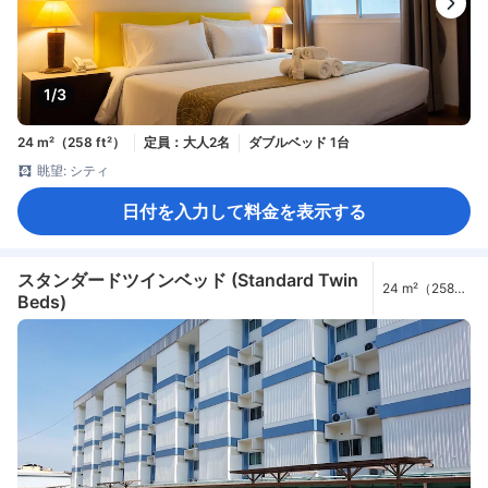
1/3
24 m²（258 ft²）
定員：大人2名
ダブルベッド 1台
眺望: シティ
日付を入力して料金を表示する
スタンダードツインベッド (Standard Twin
24 m²（258
Beds)
ft²）