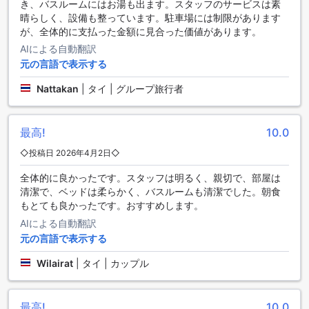
を得ています。また、コストパフォーマンスに関しても7.8と
き、バスルームにはお湯も出ます。スタッフのサービスは素
評価が高く、清潔さに関しても7.4と高い評価を得ています。
晴らしく、設備も整っています。駐車場には制限があります
スタッフのパフォーマンスに関しても7.5と評価が高く、お客
が、全体的に支払った金額に見合った価値があります。
様からの評価が高いことがわかります。
AIによる自動翻訳
元の言語で表示する
快適な客室設備で贅沢な滞在を楽しもう
Nattakan
|
タイ | グループ旅行者
Mayflower Grand Hotel Koratでは、快適な客室設備を提供し
ており、滞在をより快適に過ごすことができます。全ての客
室にはエアコンが完備されており、タイの暑い気候から逃れ
最高!
10.0
ることができます。また、テレビも設置されており、様々な
◇投稿日 2026年4月2日◇
チャンネルを楽しむことができます。さらに、衛星/ケーブル
テレビもご利用いただけますので、国内外の番組や映画をお
全体的に良かったです。スタッフは明るく、親切で、部屋は
楽しみいただけます。冷蔵庫も完備されており、お気に入り
清潔で、ベッドは柔らかく、バスルームも清潔でした。朝食
の飲み物や食べ物を手軽に保存することができます。
もとても良かったです。おすすめします。
Mayflower Grand Hotel Koratの客室設備は、快適さと便利さ
を追求したものとなっており、贅沢な滞在をお約束します。
AIによる自動翻訳
元の言語で表示する
Mayflower Grand Hotel Koratのダイニング施設
Wilairat
|
タイ | カップル
Mayflower Grand Hotel Koratは、ナコーンラーチャシーマー
に位置するホテルで、充実したダイニング施設を提供してい
最高!
10.0
ます。ホテル内には、快適な雰囲気のコーヒーショップがあ