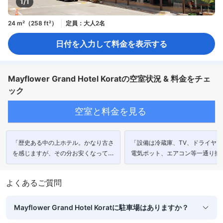
1/1
24 m²（258 ft²）
定員：大人2名
日付を入力して料金を表示する
Mayflower Grand Hotel Koratの空室状況 & 料金をチェ
ック
空室と料金を見る
「歴史ある中の上ホテル。かなり古さ
「設備は冷蔵庫、TV、ドライヤー
を感じますが、その分お安くなってお
電気ポット、エアコン等一通り揃
り、清潔で居心地は悪くありませ
いる。」
ん。」
よくあるご質問
Mayflower Grand Hotel Koratに駐車場はありますか？