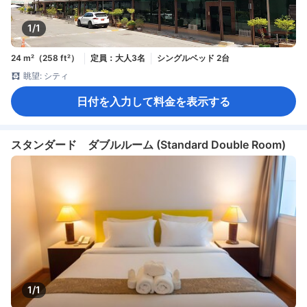
1/1
24 m²（258 ft²）
定員：大人3名
シングルベッド 2台
眺望: シティ
日付を入力して料金を表示する
スタンダード ダブルルーム (Standard Double Room)
1/1