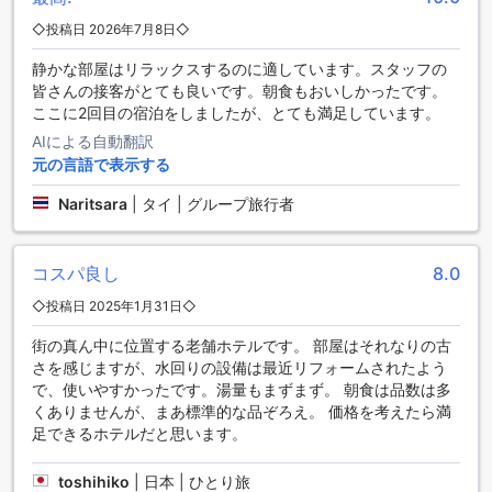
り、ゆったりとくつろぎながらコーヒーや軽食を楽しむこと
◇投稿日 2026年7月8日◇
ができます。また、レストランもあり、美味しい料理を味わ
いながらくつろぐことができます。さらに、部屋での食事を
静かな部屋はリラックスするのに適しています。スタッフの
希望する場合は、ルームサービスを利用することもできま
皆さんの接客がとても良いです。朝食もおいしかったです。
す。毎日のハウスキーピングサービスも行われており、清潔
ここに2回目の宿泊をしましたが、とても満足しています。
な環境で快適な滞在をお楽しみいただけます。朝食はビュッ
AIによる自動翻訳
フェスタイルで提供されており、多彩なメニューからお好み
元の言語で表示する
の料理を選ぶことができます。Mayflower Grand Hotel Korat
では、充実したダイニング体験を提供しており、お客様の滞
Naritsara
|
タイ | グループ旅行者
在をより一層特別なものにします。
Mayflower Grand Hotel Koratのお部屋の種類
コスパ良し
8.0
Mayflower Grand Hotel Koratでは、様々なお部屋の選択肢を
◇投稿日 2025年1月31日◇
提供しています。スタンダードダブルは24平方メートルで、
街の真ん中に位置する老舗ホテルです。 部屋はそれなりの古
ダブルベッドが1つあります。スタンダードツインベッドは24
さを感じますが、水回りの設備は最近リフォームされたよう
平方メートルで、シングルベッドが2つあります。これらのお
で、使いやすかったです。湯量もまずまず。 朝食は品数は多
部屋は快適な滞在をお約束します。Agodaでの予約は、最も
くありませんが、まあ標準的な品ぞろえ。 価格を考えたら満
お得な価格と簡単で手間のかからない体験を提供します。
足できるホテルだと思います。
Mayflower Grand Hotel Koratのお部屋を予約することで、快
適な滞在をお楽しみいただけます。
toshihiko
|
日本 | ひとり旅