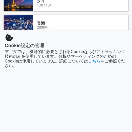
タイ
130415軒
ナコーンラーチャシーマー、タイのマイフラワーグランドホ
テルコラートへの最寄りの空港からのアクセス方法をご紹介
香港
します。マイフラワーグランドホテルコラートはナコーン ラ
2690軒
ーチャシーマー シティセンターに位置しており、便利なロケ
ーションでアクセスしやすいです。
もっとも便利な空港は、ナコーンラーチャシーマーにあるナ
Cookie設定の管理
シンガポール
コーンラーチャシーマー国際空港です。空港からホテルまで
1501軒
アゴダでは、機能的に必要とされるCookieならびにトラッキング
の距離は約30キロメートルで、タクシーで約30分ほどかかり
技術のみを使用しています。分析やマーケティングのための
ます。また、空港にはレンタカーサービスもあり、自家用車
Cookieは使用していません。詳細については
こちら
をご参照くだ
での移動も便利です。
さい。
もっと見る
ナコーンラーチャシーマー国際空港以外にも、バンコクのス
ワンナプーム国際空港やドンムアン国際空港からもアクセス
全て表示
することができます。これらの空港からは、バスや電車を利
用してナコーンラーチャシーマーまで移動することができま
す。バスや電車は頻繁に運行されており、比較的手頃な価格
今話題の都市
で利用することができます。
ジョグジャカルタ
Mayflower Grand Hotel Korat周辺のランドマークとアトラ
インドネシア
クション
Mayflower Grand Hotel Koratは、ナコーンラーチャシーマー