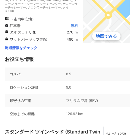
コーン ラーチャシーマー シティセンター, ナコーンラ
ーチャシーマー, ナコンラーチャシーマー, タイ,
30000
（市内中心地）
駐車場
無料
タオ スラナリ像
270 ｍ
地図でみる
ワット パーヤップ寺院
490 ｍ
周辺情報をチェック
お役立ち情報
コスパ
8.5
ロケーション評価
9.0
最寄りの空港
ブリラム空港 (BFV)
空港までの距離
126.92 km
スタンダード ツインベッド (Standard Twin
24 m²（258