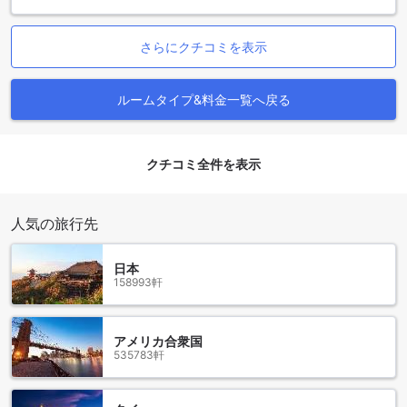
ナコーン ラーチャシーマー シティセンターの魅力溢れるロケ
ーション
さらにクチコミを表示
ナコーン ラーチャシーマー シティセンターは、タイのナコー
ンラーチャシーマーに位置する素晴らしいホテルです。この
ホテルは、市内の中心部に位置しており、観光スポットやシ
ルームタイプ&料金一覧へ戻る
ョッピングセンターへのアクセスが便利です。ホテルの周辺
には、美しい公園や歴史的な寺院など、見どころがたくさん
あります。
クチコミ全件を表示
ナコーン ラーチャシーマー シティセンターの周辺には、ナイ
トマーケットやレストラン、カフェなど、多くの飲食店があ
ります。地元の食文化を体験するには最適な場所です。ま
人気の旅行先
た、ホテルからはナコーンラーチャシーマーの美しい景色を
一望することができます。ホテルのスタッフは親切でフレン
ドリーであり、地元の観光情報やアクティビティについても
日本
詳しく教えてくれます。
158993軒
ナコーン ラーチャシーマー シティセンターは、快適な客室と
充実した設備を備えたホテルです。リラックスできるプール
やフィットネスセンターなども完備されています。ナコーン
アメリカ合衆国
ラーチャシーマーを訪れる際には、ナコーン ラーチャシーマ
535783軒
ー シティセンターが最適な宿泊先となることでしょう。
マイフラワーグランドホテルコラートへのアクセス方法