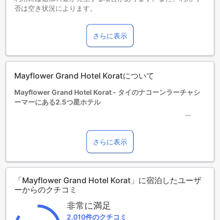
否は空き状況によります。
2～3歳までのお子さま
添い寝の場合は宿泊無料です。
さらに表示
4歳以上の宿泊者は大人とみなされます。
エキストラベッドの追加可否は、ルームタイプにより異なり
ます。各ルームタイプ欄の記載をお確かめください。ルーム
タイプの欄にエキストラベッド追加のオプションが提示され
Mayflower Grand Hotel Koratについて
ていない場合は、エキストラベッドの追加はできません。
【ご注意】6部屋以上をご予約の場合は、異なるご予約条件や
Mayflower Grand Hotel Korat - タイのナコーンラーチャシ
追加料金が適用されることがありますのでご了承ください。
ーマーにある2.5つ星ホテル
Mayflower Grand Hotel Koratは、タイのナコーンラーチャシ
ーマーに位置する2.5つ星ホテルです。このホテルは、快適な
さらに表示
滞在をお約束します。チェックインは午後2時から可能で、チ
ェックアウトは正午までとなっています。ホテルには合計120
室の客室があり、さまざまなタイプのお部屋をご用意してい
「Mayflower Grand Hotel Korat」に宿泊したユーザ
ます。また、2歳から3歳までのお子様は無料でご宿泊いただ
ーからのクチコミ
けますので、ご家族での旅行にも最適です。Mayflower
Grand Hotel Koratは、お客様の快適な滞在をお約束します。
非常に満足
2,010件のクチコミ
楽しさが溢れるマイフラワーグランドホテルコラートのエン