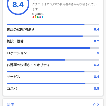
8.4
クチコミはアゴダ®の利用者のみから投稿されてい
ターテイメント施設
ます
マイフラワーグランドホテルコラートは、ナコーンラーチャ
シーマーに位置し、多彩なエンターテイメント施設を提供し
ています。ホテル内にはショップや庭園があり、滞在中に楽
しむことができます。
施設の状態/清潔さ
8.4
ホテル内のショップでは、お土産や日用品などの買い物が楽
しめます。現地の特産品や手作りの工芸品など、個性的な商
施設・設備
8.2
品が揃っています。また、庭園では自然の美しさを満喫する
ことができます。花々や緑の中で散歩したり、静かな場所で
読書したりすることができます。
ロケーション
9
マイフラワーグランドホテルコラートのエンターテイメント
施設は、滞在をより一層楽しく、充実したものにするための
お部屋の快適さ・クオリティ
6.3
魅力的なオプションです。ショップでのお買い物や庭園での
リラックスは、忙しい旅の合間にぴったりのアクティビティ
です。ぜひ、お客様自身で体験してみてください。
サービス
8.4
便利な設備が充実したマイフラワーグランドホテルコラート
コスパ
8.5
マイフラワーグランドホテルコラートは、快適な滞在をお約
束するためにさまざまな便利な設備を提供しています。ホテ
ル内には、ランドリーサービスやルームサービスがあり、お
最高!
9.2