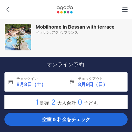
Mobilhome in Bessan with terrace
ベッサン, アグド, フランス
オンライン予約
チェックイン
チェックアウト
8月8日（土）
8月9日（日）
1
2
0
部屋
大人合計
子ども
空室 & 料金をチェック