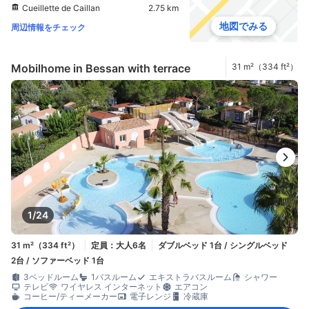
Cueillette de Caillan
2.75 km
地図でみる
周辺情報をチェック
Mobilhome in Bessan with terrace
31 m²（334 ft²）
1/24
31 m²（334 ft²）
定員：大人6名
ダブルベッド 1台 / シングルベッド
2台 / ソファーベッド 1台
3ベッドルーム
1バスルーム
エキストラバスルーム
シャワー
テレビ
ワイヤレス インターネット
エアコン
コーヒー/ティーメーカー
電子レンジ
冷蔵庫