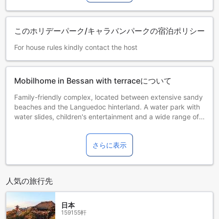
このホリデーパーク/キャラバンパークの宿泊ポリシー
For house rules kindly contact the host
Mobilhome in Bessan with terraceについて
Family-friendly complex, located between extensive sandy
beaches and the Languedoc hinterland. A water park with
water slides, children's entertainment and a wide range of
sports delight young and old. In July and August, in
addition to the animation taking place, artists who offer you
さらに表示
a varied entertainment program entertain you weekly. The
restaurant treats you to Mediterranean dishes in the shade
of tall pine trees, and the restaurant's themed evenings,
such as karaoke or country, ensure a varied holiday. Only a
人気の旅行先
few kilometers from Cap d'Adge, this complex offers a
good starting point for a varied holiday. The primarily
agricultural town is known for its charming old town, among
日本
159155軒
other things. Also just a few kilometers away, one of the