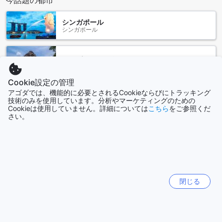
今話題の都市
cities such as Venice or Rome, dreamy holiday homes in top
locations and spacious holiday homes with unique
furnishings. Besides holiday homes by the sea, Belvilla also
シンガポール
シンガポール
offers holiday homes with swimming pool and/or wellness
facilities.
ジョグジャカルタ
インドネシア
Cookie設定の管理
アゴダでは、機能的に必要とされるCookieならびにトラッキング
香港
技術のみを使用しています。分析やマーケティングのための
香港
Cookieは使用していません。詳細については
こちら
をご参照くだ
さい。
札幌
日本
ドバイ
アラブ首長国連邦
閉じる
もっと見る
全て表示