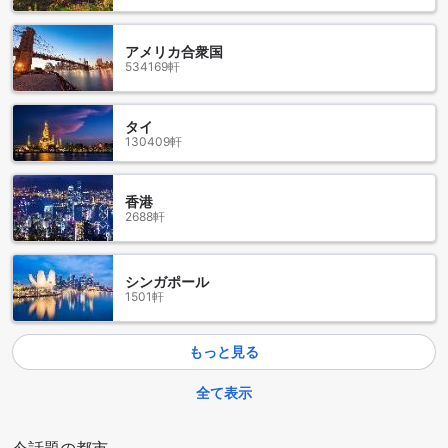
largest amusement parks in France with over 80 attractions
is located on seven hectares. There is fun and
entertainment for the whole family. We also recommend a
アメリカ合衆国
534169軒
trip to the picturesque alleys on the volcanic mountain
Mont St. Loup. About Belvilla At Belvilla, you experience
holidays exactly the way you want. Choose from an
タイ
extensive range of holiday homes, apartments and caravan
130409軒
parks from Europe to Florida. From a cabin by the
Norwegian fjord to an exclusive villa on the Côte d'Azur,
and from an apartment in Rome to a country estate in
香港
Tuscany. At Belvilla you will find the perfect holiday home
2688軒
for an unforgettable time with your family, partner or
friends. You will also find holiday homes for larger groups,
spread across various regions in Europe. Belvilla offers a
シンガポール
wide variety of holiday homes: small and cosy with a sauna
1501軒
or spacious with an outdoor pool, roof terrace and
numerous bedrooms. At Belvilla, for example, you can
choose from holiday homes in prime locations, with luxury
もっと見る
amenities and homes particularly suitable for families. Of
course, many holiday homes also have a space reserved
全て表示
for your dog. You can choose from practical holiday homes
in popular holiday destinations, city houses in cosmopolitan