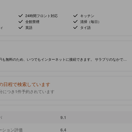
24時間フロント対応
キッチン
全館禁煙
清掃（毎日）
ィ
英語
タイ語
Fiも無料のため、いつでもインターネットに接続できます。 サラブリのなかでも
い場所にあります。 星評価4.0の当施設には、ご滞在の質と満足感を向上させる
の日程で検索しています
分につき1件予約されています
パ
9.1
ーション評価
6.4