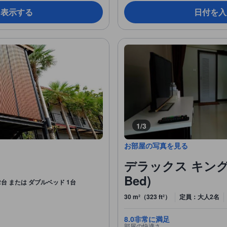
を表示する
日付を入
1/3
お部屋の写真を見る
デラックス キングベッド
Bed)
台 または ダブルベッド 1台
30 m²（323 ft²）
定員：大人2名
8.0
非常に満足
部屋の快適さ