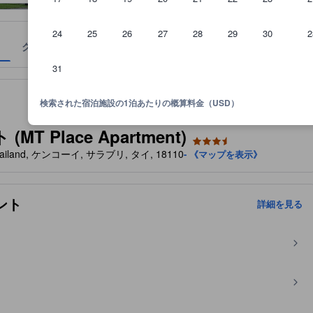
24
25
26
27
28
29
30
2
クチコミ
ロケーション
宿泊ポリシー
31
の広さなどに基づいています。
検索された宿泊施設の1泊あたりの概算料金（USD）
 Place Apartment)
i, Thailand, ケンコーイ, サラブリ, タイ, 18110
- 《マップを表示》
ント
詳細を見る