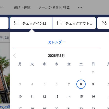
トから提供されています。実際の経験に基づいた内容であるため、これ
ア
遊び・体験
クーポン & 割引料金
ーで進み、エンターキーを押して内容を確定して、検索します。
チェックイン日
チェックアウト日
エンターキーを押して日付選択画面の操作を開始します。方向キーを
設
(
92
)
サラブリ アパートメント
(
11
)
MT プレイス アパートメントの詳細
カレンダー
2026年8月
月
火
水
木
金
土
日
1
2
3
4
5
6
7
8
9
10
11
12
13
14
15
16
1
べての写真を見る
17
18
19
20
21
22
23
2