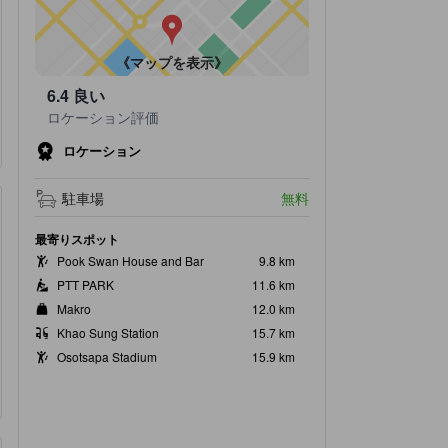
《マップを表示》
6.4
良い
ロケーション評価
ロケーション
駐車場
無料
最寄りスポット
Pook Swan House and Bar
9.8 km
PTT PARK
11.6 km
Makro
12.0 km
Khao Sung Station
15.7 km
Osotsapa Stadium
15.9 km