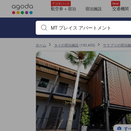
アゴダに掲載されているクチコミは実際に予約をし、宿泊を終えたゲス
tooltip
tooltip
tooltip
tooltip
tooltip
tooltip
tooltip
tooltip
tooltip
tooltip
tooltip
アパートメント (Apartment)
Standard apartment 1 bedroom
1バスルーム
Standard Twin Room
1ベッドルーム
1バスルーム
Double Room
Standard Room
デラックス キングベッド (Deluxe - King Bed)
眺望: シティ
詳細を見る
施設の状態/清潔さスコア 10点満点中8.3点 サラブリにおける高スコア
施設・設備スコア 10点満点中7.9点 サラブリにおける高スコア
ロケーションスコア 10点満点中6.4点 サラブリにおける高スコア
お部屋の快適さ・クオリティスコア 10点満点中6点 サラブリにおける高スコ
サービススコア 10点満点中8.5点 サラブリにおける高スコア
コスパスコア 10点満点中9.1点 サラブリにおける高スコア
移動先はクチコミページ 1
移動先はクチコミページ 1
アゴダパック
New!
航空券 + 宿泊
宿泊施設
交通機関
宿泊施設名やキーワードを入力し、矢印キーやタブキ
ホーム
タイの宿泊施設
(
130,403
)
サラブリの宿泊施
す