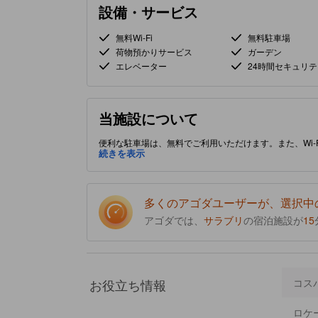
設備・サービス
無料Wi-Fi
無料駐車場
荷物預かりサービス
ガーデン
エレベーター
24時間セキュリテ
当施設について
便利な駐車場は、無料でご利用いただけます。また、Wi-
便利なケンコーイに位置しており、観光名所や食事処に近
続きを表示
ための設備が満載です。
多くのアゴダユーザーが、選択中
アゴダでは、
サラブリ
の宿泊施設が
15
お役立ち情報
コス
ロケ