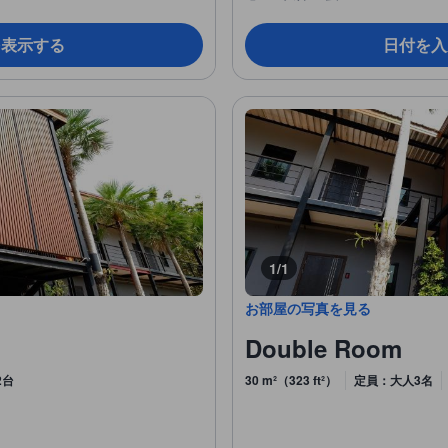
を表示する
日付を入
1/1
お部屋の写真を見る
Double Room
2台
30 m²（323 ft²）
定員：大人3名