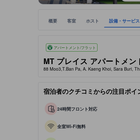
概要
客室
ホスト
設備・サービス
星評価は、設備・サービス、ユーザーの評価、部屋
tooltip
星評価、最高5の内3.5
アパートメント/フラット
MT プレイス アパートメント (MT
88 Moo3,T.Ban Pa, A. Kaeng Khoi, Sara Bur
宿泊者のクチコミからの注目ポイ
24時間フロント対応
全室Wi-Fi無料