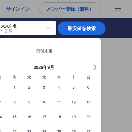
から宿泊選びをされるユーザーにとっても参考となる信頼できる情報源
サインイン
メンバー登録（無料）
大人2 名
最安値を検索
1 部屋
使用して、チェックイン日とチェックアウト日を移動します。エンターキー
サラブリの宿泊施設 全92軒を見る
を見る
日付未定
2026年9月
月
火
水
木
金
土
日
1
2
3
4
5
6
7
8
9
10
11
12
13
4
15
16
17
18
19
20
1
22
23
24
25
26
27