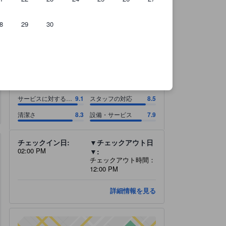
8
29
30
サービスに対する料金 9.1スコア（10点満点）. スタッフの対応 8.5スコア
サービスに対する料金 9.1スコア（10点満点）
スタッフの対応 8.5スコア（10点満点）
清潔さ 8.3スコア（10点満点）
設備・サービス 7.9スコア（10点満点）
7.8
すごく良い
すべて表示
71 件の総評
サービスに対する料
9.1
スタッフの対応
8.5
金
清潔さ
8.3
設備・サービス
7.9
チェックイン日:
▼チェックアウト日
02:00 PM
▼:
チェックアウト時間：
12:00 PM
詳細情報を見る