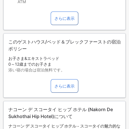
ATM
さらに表示
このゲストハウス/ベッド＆ブレックファーストの宿泊
ポリシー
お子さま&エキストラベッド
0～12歳までのお子さま
添い寝の場合は宿泊無料です。
エキストラベッドの追加可否は、ルームタイプにより異なり
ます。各ルームタイプ欄の記載をお確かめください。ルーム
さらに表示
タイプの欄にエキストラベッド追加のオプションが提示され
ていない場合は、エキストラベッドの追加はできません。
【ご注意】6部屋以上をご予約の場合は、異なるご予約条件や
追加料金が適用されることがありますのでご了承ください。
ナコーン デ スコータイ ヒップ ホテル (Nakorn De
Sukhothai Hip Hotel)について
ナコーン デ スコータイ ヒップ ホテル - スコータイの魅力的な