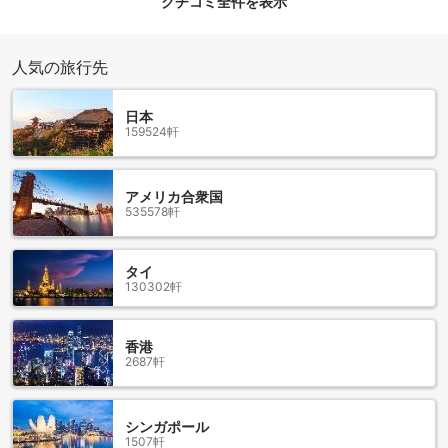
クチコミ全件を表示
す。最寄りの公共交通機関はスコータイ バスターミナルで
す。バスターミナルはホテルから徒歩でわずか10分の距離に
あり、スコータイ市内や周辺地域へのバスの便が豊富に利用
人気の旅行先
できます。また、バスターミナルからはタクシーやトゥクト
ゥクも利用でき、観光地や市内の主要なスポットへのアクセ
スも便利です。
日本
159524軒
周辺のレストラン
ナコーン デ スコータイ ヒップ ホテルの周辺には多くのレス
アメリカ合衆国
トランがあります。タ プイ ヌードルは地元の人気店で、美味
535578軒
しいタイの麺料理を提供しています。ジェイ ヘー スコータイ
ヌードルは、スコータイ地方特産の美味しい麺料理を楽しめ
るお店です。ピザ タオ ファンは、本格的なピザやタイ料理を
タイ
130302軒
提供しており、幅広いメニューが魅力です。ナ コータイやプ
ー レストランは、地元の食材を使ったタイ料理を提供してお
り、地元の風味を楽しむことができます。カフェ デ トゥリー
香港
は、軽食やカフェメニューが楽しめるおしゃれなカフェで
2687軒
す。フエン ファー プラ メーナム レストランは、新鮮な魚料
理が自慢のお店です。バン クル エイウ レストランは、地元の
伝統的な料理を提供しており、本格的なタイの味を楽しむこ
シンガポール
とができます。アンクル ジョイズ レストランは、美味しいタ
1507軒