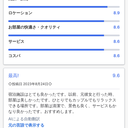
供しており、旅行中の衣類のお手入れに困ることはありませ
ん。また、毎日のハウスキーピングサービスも行われている
ため、常に清潔で快適な環境で過ごすことができます。
ロケーション
8.9
便利な駐車施設を提供するナコーン デ スコータイ ヒップ ホテ
お部屋の快適さ・クオリティ
8.6
ル
ナコーン デ スコータイ ヒップ ホテルは、お客様の快適な滞
サービス
8.6
在をサポートするために、便利な駐車施設を提供していま
す。ホテル内には広々とした駐車場があり、セルフパーキン
コスパ
8.6
グも可能です。さらに、駐車場は無料でご利用いただけま
す。お車でお越しのお客様にとって、この駐車施設は大変便
利です。駐車場の利用料金を気にせずに、ご滞在をお楽しみ
いただけます。ナコーン デ スコータイ ヒップ ホテルへのア
最高!
9.6
クセスも簡単で、お車での移動がお好きな方には最適な宿泊
◇投稿日 2023年8月24日◇
施設です。
宿泊施設はとても良かったです。以前、元彼女と行った時、
ナコーン デ スコータイ ヒップ ホテルの魅力的なダイニング設
部屋は美しかったです。ひとりでもカップルでもリラックス
備
できる場所です。部屋は清潔で、景色も良く、サービスもか
なり良かったです。おすすめします。
ナコーン デ スコータイ ヒップ ホテルは、素晴らしいダイニ
AIによる自動翻訳
ング設備を提供しています。ホテル内には共用キッチンがあ
元の言語で表示する
り、自炊が可能です。旅行者は自分の好みに合わせて料理を