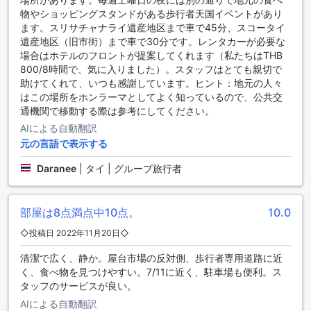
を楽しむことができます。スコータイ市内の魅力を満喫する
物やショッピングスタンドがある歩行者天国イベントがあり
なら、ナコーン デ スコータイ ヒップ ホテルが最適な宿泊先
ます。スリサチャナライ遺産地区まで車で45分、スコータイ
です。
遺産地区（旧市街）まで車で30分です。レンタカーが必要な
場合はホテルのフロントが提案してくれます（私たちはTHB
ナコーン デ スコータイ ヒップ ホテルへのアクセス
800/8時間で、気に入りました）。スタッフはとても親切で
助けてくれて、いつも感謝しています。ヒント：地元の人々
ナコーン デ スコータイ ヒップ ホテルは、スコータイ市内に
はこの場所をホンラーマとしてよく知っているので、公共交
位置しており、最寄りの空港からのアクセスも便利です。ス
通機関で移動する際は参考にしてください。
コータイ空港からホテルまでの距離は約20キロメートルで、
AIによる自動翻訳
タクシーを利用することがおすすめです。タクシーは空港の
到着ロビーで簡単に見つけることができます。料金は交渉可
元の言語で表示する
能ですが、おおよそ300バーツから400バーツ程度かかるでし
Daranee
|
タイ | グループ旅行者
ょう。所要時間は約30分です。
もしバスを利用する場合は、スコータイ空港から市内行きの
バスが運行されています。バス停は空港の出発ロビーの外に
部屋は8点満点中10点。
10.0
あります。バスの料金はおおよそ30バーツで、所要時間は約
40分です。バスは定期的に運行されており、頻繁に出ている
◇投稿日 2022年11月20日◇
ので待ち時間も少ないでしょう。ナコーン デ スコータイ ヒッ
プ ホテルは市内中心部に位置しているため、バスでのアクセ
清潔で広く、静か。屋台市場の反対側、歩行者専用道路に近
スも便利です。
く、食べ物を見つけやすい。7/11に近く、駐車場も便利。ス
ナコーン デ スコータイ ヒップ ホテルへのアクセスは簡単で
タッフのサービスが良い。
便利です。タクシーやバスを利用して、スコータイ空港から
AIによる自動翻訳
ホテルまで快適に移動することができます。ホテルのスタッ