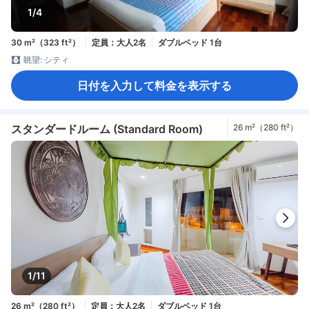
1/4
30 m²（323 ft²）
定員：大人2名
ダブルベッド 1台
眺望: シティ
日付を入力して料金を表示する
スタンダードルーム (Standard Room)
26 m²（280 ft²）
1/11
26 m²（280 ft²）
定員：大人2名
ダブルベッド 1台