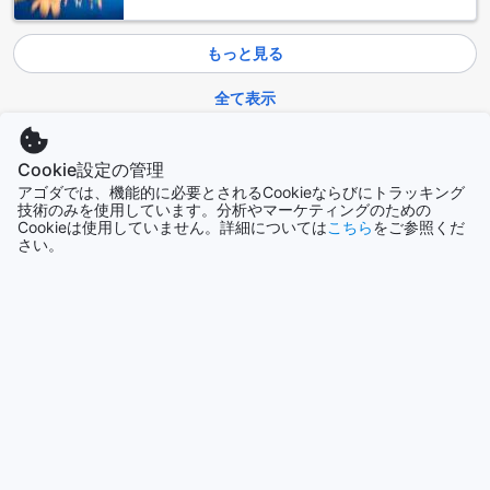
イ料理をリーズナブルな価格で提供しています。チョッパー
バーは、おしゃれなバーで、美味しいカクテルや軽食が楽し
めます。
もっと見る
Friendly Staff, Clean Rooms, and Convenient Location
全て表示
ナコーン デ スコータイ ヒップ ホテルは、スタッフが親切で
フレンドリーです。部屋も清潔です。スタッフはとても親切
今話題の都市
Cookie設定の管理
で、朝食はダイニングエリアに行けば準備されます。部屋に
アゴダでは、機能的に必要とされるCookieならびにトラッキング
置かれているクッキーもとても気に入りました。地元のエリ
シドニー
技術のみを使用しています。分析やマーケティングのための
アにある素晴らしい部屋です。便利なロケーションで、清潔
オーストラリア
Cookieは使用していません。詳細については
こちら
をご参照くだ
で静かです。スタッフはとても親切で、バスチケットやトゥ
さい。
クトゥクの予約をサポートしてくれました。カフェもとても
素敵です。愛らしいホテルで、また泊まりたいと思います。
ロサンゼルス（CA）
アメリカ合衆国
魅力的な顧客レビューで高評価のナコーン デ スコータイ ヒッ
プ ホテル
ハノイ
ナコーン デ スコータイ ヒップ ホテルは、顧客から高い評価
ベトナム
を得ています。このホテルは、総合評価8.5点を獲得し、特に
価値に関しては8.6点、施設に関しては7.9点、食事に関して
は8.1点、清潔さに関しては8.5点、ロケーションに関しては
チェンマイ
8.9点、快適さに関しては8.7点、スタッフのパフォーマンス
タイ