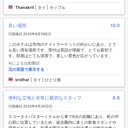
作ることができ、地元の食材を使った美味しい料理を楽しむ
Thanakrit
|
タイ | カップル
ことができます。また、毎日のハウスキーピングサービスが
提供されるため、清潔な環境で食事を楽しむことができま
す。ナコーン デ スコータイ ヒップ ホテルは、快適な滞在と
良い場所
10.0
美味しい食事を提供するために、充実したダイニング設備を
整えています。
◇投稿日 2023年6月16日◇
スコータイ市内の魅力を満喫しよう
このホテルは市内のナイトマーケットの向かいにあり、とて
も良い滞在場所です。受付は英語が堪能で、とても親切で
スコータイ市は、タイの中部に位置し、古代都市スコータイ
す。部屋はとても清潔で、美しい景色が広がっています。
の遺跡で有名です。ナコーン デ スコータイ ヒップ ホテル
AIによる自動翻訳
は、この魅力的な地域の中心に位置しています。ホテルから
元の言語で表示する
は、市内の主要な観光スポットへのアクセスが簡単で、歴史
と文化に触れることができます。
sridhar
|
タイ | ひとり旅
スコータイ市内には、数多くの歴史的な遺跡があります。ス
コータイ歴史公園は、UNESCOの世界遺産にも登録されてお
り、美しい仏教寺院や古代の建物を見ることができます。ま
便利な立地と非常に親切なスタッフ
8.8
た、市内にはマーケットや街路食も充実しており、地元の味
◇投稿日 2023年4月30日◇
を楽しむことができます。
ナコーン デ スコータイ ヒップ ホテルは、スコータイ市内の
スコータイバスターミナルから車で6分の距離にあり、町の中
穴場スポットにも近く、地元の人々の生活を垣間見ることが
心部に位置しているため、徒歩圏内に多くの飲食スタンドや
できます。市内を散策しながら、風情ある建物や美しい景色
場所があります。毎週土曜日の夜には別の通りで地元の食べ