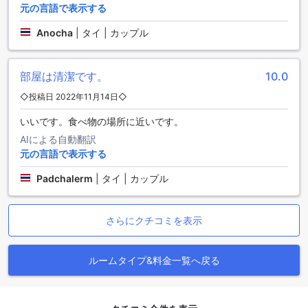
元の言語で表示する
フも親切で、必要な場合はアクセス方法についての詳細な情
報を提供してくれるでしょう。
Anocha
|
タイ | カップル
ナコーン デ スコータイ ヒップ ホテルの周辺地の魅力
部屋は清潔です。
10.0
ナコーン デ スコータイ ヒップ ホテルは、スコータイに位置
し、周辺には多くの魅力的な観光地があります。ホテルの近
◇投稿日 2022年11月14日◇
くには、スコータイ病院、Big C、マクロ、薬局などがありま
いいです。食べ物の場所に近いです。
す。これらの施設は、滞在中に必要なものを手に入れるのに
便利です。また、サンカローク博物館やプラ・シー・ラタナ
AIによる自動翻訳
寺院などの文化的な名所も近くにあります。これらの場所を
元の言語で表示する
訪れることで、タイの歴史と文化に触れることができます。
さらに、ヤン サイ ヘルス プロモーティング ホスピタル、バ
Padchalerm
|
タイ | カップル
ン クルアイ ヘルス プロモーティング ホスピタル、パッタナ
ウエット ホスピタルなどの医療施設も近くにあり、安心して
滞在できます。さらに、ロータスマーケットも近くにあり、
さらにクチコミを表示
お土産や食料品の買い物に便利です。
ナコーン デ スコータイ ヒップ ホテルの周辺の公共交通機関
ルームタイプ&料金一覧へ戻る
ナコーン デ スコータイ ヒップ ホテルは、スコータイの中心
部に位置し、周辺には便利な公共交通機関が数多くありま