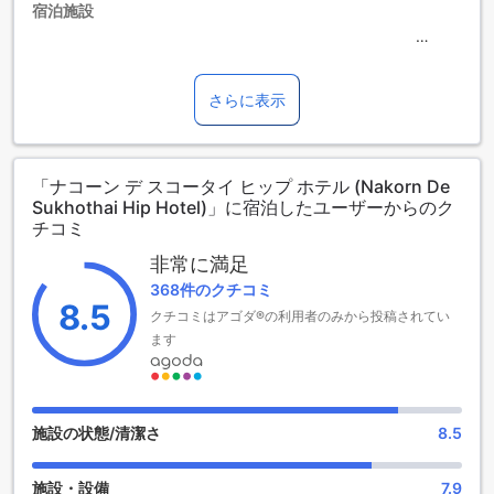
宿泊施設
ナコーン デ スコータイ ヒップ ホテルは、スコータイに位置
する3.0つ星ホテルです。このホテルは2014年に建設され、
さらに表示
最近の改装はありません。チェックインは午後2時から可能
で、チェックアウトは午後12時までとなっています。ホテル
には6室の客室があり、空港までの所要時間は約40分です。
「ナコーン デ スコータイ ヒップ ホテル (Nakorn De
また、このホテルでは0歳から12歳までの子供が無料で宿泊で
Sukhothai Hip Hotel)」に宿泊したユーザーからのク
きる子供政策があります。ナコーン デ スコータイ ヒップ ホ
チコミ
テルは、スコータイでの滞在を快適かつ便利にする理想的な
選択肢です。
非常に満足
368件のクチコミ
便利な設備が充実したナコーン デ スコータイ ヒップ ホテル
8.5
クチコミはアゴダ®の利用者のみから投稿されてい
ます
ナコーン デ スコータイ ヒップ ホテルは、快適な滞在をサポ
ートするためにさまざまな便利な設備を提供しています。ホ
テル内の公共エリアでは、Wi-Fiが利用できますので、インタ
ーネットに接続して情報を調べたり、仕事をしたりすること
ができます。また、全客室には無料のWi-Fiが備わっており、
施設の状態/清潔さ
8.5
自分の部屋でも快適にインターネットを利用することができ
ます。さらに、ホテルではドライクリーニングサービスも提
施設・設備
7.9