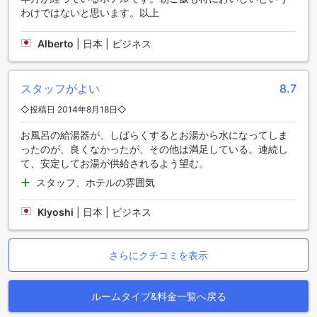
サービスもご利用いただけますので、観光やビジネスの際に
わけではないと思います。以上
便利です。ノボテル スラバヤ ホテルは、交通施設の充実度に
より、お客様の快適な滞在をサポートします。
Alberto
|
日本 | ビジネス
ノボテル スラバヤ ホテルのお部屋設備
スタッフがよい
8.7
ノボテル スラバヤ ホテルでは快適な滞在をお約束するため、
さまざまなお部屋設備をご用意しています。お部屋にはエア
◇投稿日 2014年8月18日◇
コンが完備されており、常に快適な室温を保つことができま
す。また、毎日新聞もご提供しており、最新のニュースや情
お風呂の給湯器が、しばらくするとお湯から水になってしま
報をお楽しみいただけます。ヘアドライヤーやテレビも完備
ったのが、良くなかったが、その他は満足している。連続し
されており、快適な滞在をサポートします。ミニバーもご用
て、安定してお湯が供給されるよう望む。
意しており、お好きな飲み物やスナックをお部屋でお楽しみ
スタッフ、ホテルの雰囲気
いただけます。さらに、バルコニーまたはテラスもあり、美
しい景色を眺めながらリラックスすることができます。衛星
KIyoshi
|
日本 | ビジネス
放送やケーブルテレビもご利用いただけますので、お好きな
番組や映画をお楽しみください。
さらにクチコミを表示
ノボテル スラバヤ ホテルの充実した飲食施設
ノボテル スラバヤ ホテルでは、お客様が快適な滞在を過ごせ
ルームタイプ&料金一覧へ戻る
るように、さまざまな飲食施設を提供しています。まず、ホ