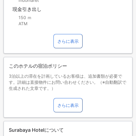
Indomaret
現金引き出し
150 ｍ
ATM
さらに表示
このホテルの宿泊ポリシー
3泊以上の滞在を計画しているお客様は、追加書類が必要で
す。詳細は直接物件にお問い合わせください。（※自動翻訳で
生成された文章です。）
お子さま&エキストラベッド
0～1歳までのお子さま
さらに表示
添い寝の場合は宿泊無料です。＜ご注意＞ベビーベッドのご
利用には追加料金が発生する場合があります。また、利用可
否は空き状況によります。
2～5歳までのお子さま
Surabaya Hotelについて
エキストラベッドをお申し込みください。