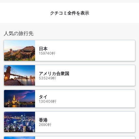
テル内にはレストランがあり、美味しい料理を楽しむことが
できます。ここでは、豊富なメニューからお好みの料理を選
ぶことができ、心地よい雰囲気の中で食事を楽しむことがで
クチコミ全件を表示
きます。
また、ノボテル スラバヤ ホテルでは、ルームサービスも提供
しています。お部屋でくつろぎながら、自宅のように食事を
人気の旅行先
楽しむことができます。さらに、毎日のハウスキーピングサ
ービスも行っており、清潔で快適な環境を提供しています。
日本
さらに、ノボテル スラバヤ ホテルにはハラルレストランもあ
159740軒
ります。ムスリムのお客様にも安心して食事を楽しんでいた
だけるように、ハラルフードを提供しています。朝食にはビ
ュッフェスタイルの朝食も用意されており、さまざまな料理
アメリカ合衆国
をお楽しみいただけます。ノボテル スラバヤ ホテルでの滞在
535249軒
中、お客様は心地よい食事体験をお楽しみいただけます。
ノボテル スラバヤ ホテルのお部屋の種類
タイ
130406軒
ノボテル スラバヤ ホテルでは、様々なお部屋の種類をご用意
しております。ガーデンビューのスーペリアキングベッドル
ームは、32平米の広々とした空間にキングサイズベッドが備
香港
わっています。プールビューのスーペリアキングベッドルー
2690軒
ムも同じく32平米の広さで、キングサイズベッドがありま
す。シングルベッド2台があるガーデンビューのスーペリアツ