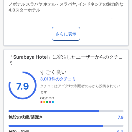
6歳以上の宿泊者は大人とみなされます。
ノボテル スラバヤ ホテル - スラバヤ, インドネシアの魅力的な
エキストラベッドの追加可否は、ルームタイプにより異なり
4.0スターホテル
ます。各ルームタイプ欄の記載をお確かめください。ルーム
タイプの欄にエキストラベッド追加のオプションが提示され
ていない場合は、エキストラベッドの追加はできません。
ノボテル スラバヤ ホテルは、スラバヤに位置する魅力的な
【ご注意】6部屋以上をご予約の場合は、異なるご予約条件や
4.0スターホテルです。このホテルは1995年に建てられ、
さらに表示
追加料金が適用されることがありますのでご了承ください。
2013年に最後の改装が行われました。ホテルには144室の客
室があり、空港までの所要時間はわずか30分です。チェック
インは午後2時から可能で、チェックアウトは正午までとなっ
「Surabaya Hotel」に宿泊したユーザーからのクチコ
ています。お子様連れの方にはご注意ください。このホテル
ミ
では、お子様の無料滞在は許可されていません。追加料金が
発生する場合がありますので、詳細はお問い合わせくださ
すごく良い
い。
3,013件のクチコミ
7.9
クチコミはアゴダ®の利用者のみから投稿されてい
楽しい時間を過ごせる庭園でリラックス
ます
ノボテル スラバヤ ホテルでは、広々とした庭園で楽しい時間
を過ごすことができます。庭園には美しい花々や緑豊かな植
物が咲き誇り、自然の中でリラックスすることができます。
ゆったりとしたベンチやハンモックも設置されており、のん
施設の状態/清潔さ
7.9
びりとくつろぐことができます。
また、庭園ではバーベキューパーティーやピクニックも楽し
施設・設備
8.2