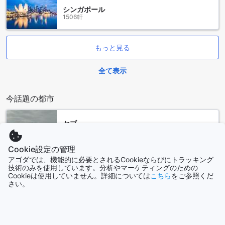
インベッドルームとプールビューのスーペリアツインベッド
シンガポール
ルームも32平米の広さで、快適な滞在をお約束します。プー
1506軒
ルテラスのスーペリアルームには、シングルベッド2台が備わ
っています。ベッドの種類はシングルベッド2台またはダブル
ベッドからお選びいただけます。Agodaでこれらのお部屋を
もっと見る
予約すると、最高の価格と簡単で手間のかからない予約体験
をお約束いたします。
全て表示
スラバヤ センターの魅力
今話題の都市
スラバヤ センターは、インドネシア第二の都市スラバヤの心
臓部に位置し、活気あふれる都市生活を体験できる場所で
セブ
す。このエリアは、歴史的な建物と近代的な商業施設が調和
フィリピン
しており、訪れる人々に多様な文化とライフスタイルを提供
しています。特に、スラバヤのシンボルである「スラバヤ大
Cookie設定の管理
聖堂」や、歴史的な「スラバヤ市役所」は必見のスポット
アゴダでは、機能的に必要とされるCookieならびにトラッキング
シドニー
技術のみを使用しています。分析やマーケティングのための
で、独特の建築美を楽しむことができます。
オーストラリア
Cookieは使用していません。詳細については
こちら
をご参照くだ
さらに、スラバヤ センター周辺には、地元の食材を使った屋
さい。
台やレストランが立ち並んでおり、インドネシアの伝統的な
宜蘭県
料理を味わう絶好の機会です。バリサンやナシゴレンなど、
台湾
スラバヤならではの美味しい料理を楽しむことができるでし
ょう。また、ショッピングを楽しむためのモールや市場も多