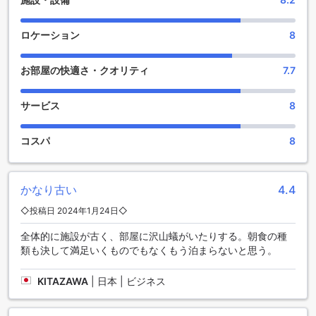
むことができます。ホテルが提供するバーベキューセットを
使って、お好きな食材を焼きながら楽しい時間を過ごすこと
ができます。家族や友人と一緒に庭園でピクニックを楽しむ
ロケーション
8
こともできます。広々とした空間で自然を満喫しながら、思
い出に残る時間を過ごしてみてください。
お部屋の快適さ・クオリティ
7.7
楽しいスポーツ施設が充実！ノボテル スラバヤ ホテル
サービス
8
ノボテル スラバヤ ホテルでは、充実したスポーツ施設をご用
意しております。フィットネスセンターでは、最新のトレー
コスパ
8
ニング機器を備えた広々とした空間で、心地よい運動を楽し
むことができます。テニスコートも完備しており、友人や家
族と一緒にテニスを楽しむことができます。また、卓球台も
ご利用いただけますので、軽快な卓球の試合をお楽しみいた
かなり古い
4.4
だけます。さらに、フィットネスセンターの利用も無料です
◇投稿日 2024年1月24日◇
ので、健康的なライフスタイルを維持することができます。
ノボテル スラバヤ ホテルで、楽しくスポーツを体験してみま
全体的に施設が古く、部屋に沢山蟻がいたりする。朝食の種
せんか？
類も決して満足いくものでもなくもう泊まらないと思う。
快適な滞在をサポートする便利な施設
KITAZAWA
|
日本 | ビジネス
ノボテル スラバヤ ホテルは、快適な滞在をサポートするため
にさまざまな便利な施設を提供しています。まず、ランドリ