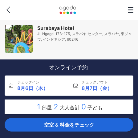
Surabaya Hotel
Jl. Ngagel 173-175, スラバヤ センター, スラバヤ, 東ジャ
ワ, インドネシア, 60246
オンライン予約
チェックイン
チェックアウト
8月6日（木）
8月7日（金）
1
2
0
部屋
大人合計
子ども
空室 & 料金をチェック