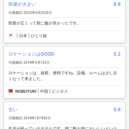
部屋が大きい
8.8
ーサービスがありますので、長期滞在のお客様も安心して洗
濯物をお預けいただけます。また、ルームサービスもご利用
◇投稿日 2023年5月22日◇
いただけますので、お部屋でゆっくりとお食事を楽しむこと
ができます。さらに、セーフティボックスやコンシェルジュ
部屋が広くって朝ご飯が良かったです。
も完備しており、お客様の貴重品や滞在中の要望に対応する
ことができます。公共エリアではWi-Fiが利用可能であり、快
|
日本 | ひとり旅
適なインターネット接続が可能です。喫煙席も設けられてお
り、喫煙者のお客様にも配慮されています。全客室で無料の
Wi-Fiが提供されており、滞在中にインターネットを利用する
ロケーションはGOOD
5.2
ことができます。さらに、ドライクリーニングや荷物預か
り、デイリーハウスキーピングなどのサービスもご利用いた
◇投稿日 2019年3月7日◇
だけます。ノボテル スラバヤ ホテルは、快適な滞在をお求め
ロケーションは、抜群。便利ですね。設備、ルームは少し古
の方におすすめのホテルです。
くなって来ました。
便利な交通施設で快適な滞在を ノボテル スラバヤ ホテル
NOBUYUKI
|
中国 | ビジネス
ノボテル スラバヤ ホテルは、快適な滞在をお約束するために
さまざまな交通施設を提供しています。まず、空港への送迎
サービスがありますので、到着時や出発時に便利にご利用い
古い
5.6
ただけます。また、ホテル内には駐車場も完備されており、
◇投稿日 2019年1月16日◇
お車でお越しのお客様にも安心してご利用いただけます。さ
らに、ホテル周辺の移動に困ることはありません。タクシー
年月が経っているホテルです。朝ご飯も特においしいという